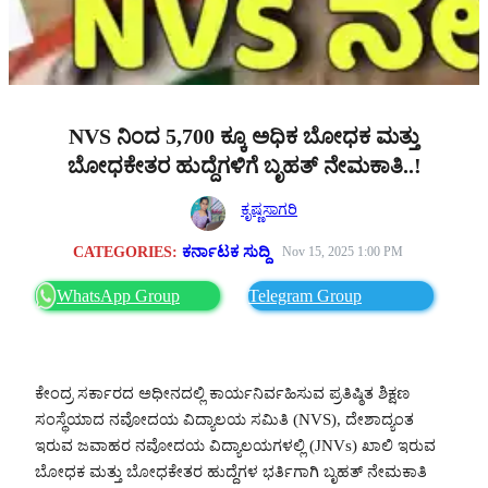
NVS ನಿಂದ 5,700 ಕ್ಕೂ ಅಧಿಕ ಬೋಧಕ ಮತ್ತು
ಬೋಧಕೇತರ ಹುದ್ದೆಗಳಿಗೆ ಬೃಹತ್ ನೇಮಕಾತಿ..!
ಕೃಷ್ಣಸಾಗರಿ
CATEGORIES:
ಕರ್ನಾಟಕ ಸುದ್ದಿ
Nov 15, 2025 1:00 PM
WhatsApp Group
Telegram Group
ಕೇಂದ್ರ ಸರ್ಕಾರದ ಅಧೀನದಲ್ಲಿ ಕಾರ್ಯನಿರ್ವಹಿಸುವ ಪ್ರತಿಷ್ಠಿತ ಶಿಕ್ಷಣ
ಸಂಸ್ಥೆಯಾದ ನವೋದಯ ವಿದ್ಯಾಲಯ ಸಮಿತಿ (NVS), ದೇಶಾದ್ಯಂತ
ಇರುವ ಜವಾಹರ ನವೋದಯ ವಿದ್ಯಾಲಯಗಳಲ್ಲಿ (JNVs) ಖಾಲಿ ಇರುವ
ಬೋಧಕ ಮತ್ತು ಬೋಧಕೇತರ ಹುದ್ದೆಗಳ ಭರ್ತಿಗಾಗಿ ಬೃಹತ್ ನೇಮಕಾತಿ