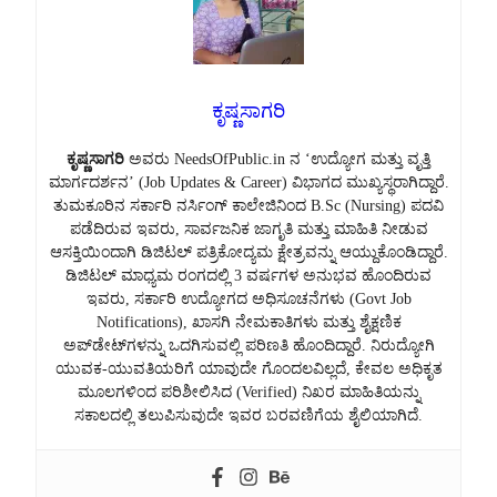
ಕೃಷ್ಣಸಾಗರಿ
ಕೃಷ್ಣಸಾಗರಿ
ಅವರು NeedsOfPublic.in ನ ‘ಉದ್ಯೋಗ ಮತ್ತು ವೃತ್ತಿ
ಮಾರ್ಗದರ್ಶನ’ (Job Updates & Career) ವಿಭಾಗದ ಮುಖ್ಯಸ್ಥರಾಗಿದ್ದಾರೆ.
ತುಮಕೂರಿನ ಸರ್ಕಾರಿ ನರ್ಸಿಂಗ್ ಕಾಲೇಜಿನಿಂದ B.Sc (Nursing) ಪದವಿ
ಪಡೆದಿರುವ ಇವರು, ಸಾರ್ವಜನಿಕ ಜಾಗೃತಿ ಮತ್ತು ಮಾಹಿತಿ ನೀಡುವ
ಆಸಕ್ತಿಯಿಂದಾಗಿ ಡಿಜಿಟಲ್ ಪತ್ರಿಕೋದ್ಯಮ ಕ್ಷೇತ್ರವನ್ನು ಆಯ್ದುಕೊಂಡಿದ್ದಾರೆ.
ಡಿಜಿಟಲ್ ಮಾಧ್ಯಮ ರಂಗದಲ್ಲಿ 3 ವರ್ಷಗಳ ಅನುಭವ ಹೊಂದಿರುವ
ಇವರು, ಸರ್ಕಾರಿ ಉದ್ಯೋಗದ ಅಧಿಸೂಚನೆಗಳು (Govt Job
Notifications), ಖಾಸಗಿ ನೇಮಕಾತಿಗಳು ಮತ್ತು ಶೈಕ್ಷಣಿಕ
ಅಪ್‌ಡೇಟ್‌ಗಳನ್ನು ಒದಗಿಸುವಲ್ಲಿ ಪರಿಣತಿ ಹೊಂದಿದ್ದಾರೆ. ನಿರುದ್ಯೋಗಿ
ಯುವಕ-ಯುವತಿಯರಿಗೆ ಯಾವುದೇ ಗೊಂದಲವಿಲ್ಲದೆ, ಕೇವಲ ಅಧಿಕೃತ
ಮೂಲಗಳಿಂದ ಪರಿಶೀಲಿಸಿದ (Verified) ನಿಖರ ಮಾಹಿತಿಯನ್ನು
ಸಕಾಲದಲ್ಲಿ ತಲುಪಿಸುವುದೇ ಇವರ ಬರವಣಿಗೆಯ ಶೈಲಿಯಾಗಿದೆ.