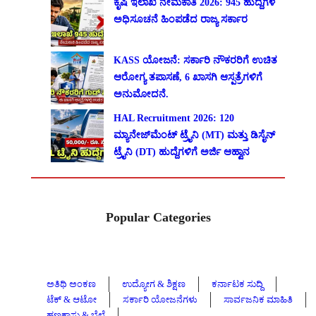
ಕೃಷಿ ಇಲಾಖೆ ನೇಮಕಾತಿ 2026: 945 ಹುದ್ದೆಗಳ
ಅಧಿಸೂಚನೆ ಹಿಂಪಡೆದ ರಾಜ್ಯ ಸರ್ಕಾರ
KASS ಯೋಜನೆ: ಸರ್ಕಾರಿ ನೌಕರರಿಗೆ ಉಚಿತ
ಆರೋಗ್ಯ ತಪಾಸಣೆ, 6 ಖಾಸಗಿ ಆಸ್ಪತ್ರೆಗಳಿಗೆ
ಅನುಮೋದನೆ.
HAL Recruitment 2026: 120
ಮ್ಯಾನೇಜ್‌ಮೆಂಟ್ ಟ್ರೈನಿ (MT) ಮತ್ತು ಡಿಸೈನ್
ಟ್ರೈನಿ (DT) ಹುದ್ದೆಗಳಿಗೆ ಅರ್ಜಿ ಆಹ್ವಾನ
Popular Categories
ಅತಿಥಿ ಅಂಕಣ
ಉದ್ಯೋಗ & ಶಿಕ್ಷಣ
ಕರ್ನಾಟಕ ಸುದ್ದಿ
ಟೆಕ್ & ಆಟೋ
ಸರ್ಕಾರಿ ಯೋಜನೆಗಳು
ಸಾರ್ವಜನಿಕ ಮಾಹಿತಿ
ಹಣಕಾಸು & ಬೆಲೆ