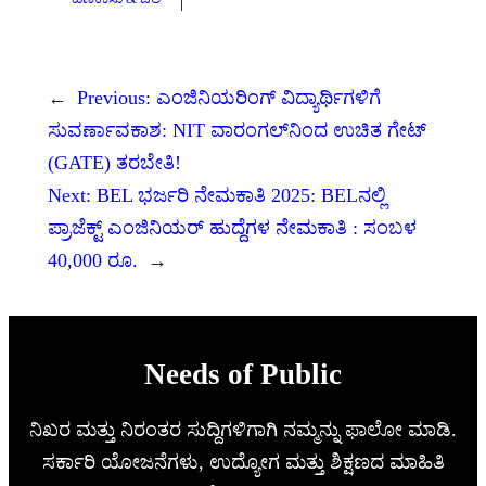
←
Previous:
ಎಂಜಿನಿಯರಿಂಗ್ ವಿದ್ಯಾರ್ಥಿಗಳಿಗೆ
ಸುವರ್ಣಾವಕಾಶ: NIT ವಾರಂಗಲ್‌ನಿಂದ ಉಚಿತ ಗೇಟ್
(GATE) ತರಬೇತಿ!
Next:
BEL ಭರ್ಜರಿ ನೇಮಕಾತಿ 2025: BELನಲ್ಲಿ
ಪ್ರಾಜೆಕ್ಟ್ ಎಂಜಿನಿಯರ್ ಹುದ್ದೆಗಳ ನೇಮಕಾತಿ : ಸಂಬಳ
40,000 ರೂ.
→
Needs of Public
ನಿಖರ ಮತ್ತು ನಿರಂತರ ಸುದ್ದಿಗಳಿಗಾಗಿ ನಮ್ಮನ್ನು ಫಾಲೋ ಮಾಡಿ.
ಸರ್ಕಾರಿ ಯೋಜನೆಗಳು, ಉದ್ಯೋಗ ಮತ್ತು ಶಿಕ್ಷಣದ ಮಾಹಿತಿ