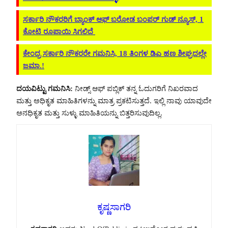
ಸರ್ಕಾರಿ ನೌಕರರಿಗೆ ಬ್ಯಾಂಕ್ ಆಫ್ ಬರೋಡ ಬಂಪರ್ ಗುಡ್ ನ್ಯೂಸ್, 1
ಕೋಟಿ ರೂಪಾಯಿ ಸಿಗಲಿದೆ
ಕೇಂದ್ರ ಸರ್ಕಾರಿ ನೌಕರರೇ ಗಮನಿಸಿ, 18 ತಿಂಗಳ ಡಿಎ ಹಣ ಶೀಘ್ರದಲ್ಲೇ
ಜಮಾ.!
ದಯವಿಟ್ಟು ಗಮನಿಸಿ:
ನೀಡ್ಸ್ ಆಫ್ ಪಬ್ಲಿಕ್ ತನ್ನ ಓದುಗರಿಗೆ ನಿಖರವಾದ
ಮತ್ತು ಅಧಿಕೃತ ಮಾಹಿತಿಗಳನ್ನು ಮಾತ್ರ ಪ್ರಕಟಿಸುತ್ತದೆ. ಇಲ್ಲಿ ನಾವು ಯಾವುದೇ
ಅನಧಿಕೃತ ಮತ್ತು ಸುಳ್ಳು ಮಾಹಿತಿಯನ್ನು ಬಿತ್ತರಿಸುವುದಿಲ್ಲ.
ಕೃಷ್ಣಸಾಗರಿ