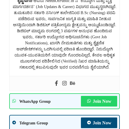
ಕೃಷ್ಣಸಾಗರಿ
ಅವರು NeedsOfPublic.in ನ ‘ಉದ್ಯೋಗ ಮತ್ತು ವೃತ್ತಿ
ಮಾರ್ಗದರ್ಶನ’ (Job Updates & Career) ವಿಭಾಗದ ಮುಖ್ಯಸ್ಥರಾಗಿದ್ದಾರೆ.
ತುಮಕೂರಿನ ಸರ್ಕಾರಿ ನರ್ಸಿಂಗ್ ಕಾಲೇಜಿನಿಂದ B.Sc (Nursing) ಪದವಿ
ಪಡೆದಿರುವ ಇವರು, ಸಾರ್ವಜನಿಕ ಜಾಗೃತಿ ಮತ್ತು ಮಾಹಿತಿ ನೀಡುವ
ಆಸಕ್ತಿಯಿಂದಾಗಿ ಡಿಜಿಟಲ್ ಪತ್ರಿಕೋದ್ಯಮ ಕ್ಷೇತ್ರವನ್ನು ಆಯ್ದುಕೊಂಡಿದ್ದಾರೆ.
ಡಿಜಿಟಲ್ ಮಾಧ್ಯಮ ರಂಗದಲ್ಲಿ 3 ವರ್ಷಗಳ ಅನುಭವ ಹೊಂದಿರುವ
ಇವರು, ಸರ್ಕಾರಿ ಉದ್ಯೋಗದ ಅಧಿಸೂಚನೆಗಳು (Govt Job
Notifications), ಖಾಸಗಿ ನೇಮಕಾತಿಗಳು ಮತ್ತು ಶೈಕ್ಷಣಿಕ
ಅಪ್‌ಡೇಟ್‌ಗಳನ್ನು ಒದಗಿಸುವಲ್ಲಿ ಪರಿಣತಿ ಹೊಂದಿದ್ದಾರೆ. ನಿರುದ್ಯೋಗಿ
ಯುವಕ-ಯುವತಿಯರಿಗೆ ಯಾವುದೇ ಗೊಂದಲವಿಲ್ಲದೆ, ಕೇವಲ ಅಧಿಕೃತ
ಮೂಲಗಳಿಂದ ಪರಿಶೀಲಿಸಿದ (Verified) ನಿಖರ ಮಾಹಿತಿಯನ್ನು
ಸಕಾಲದಲ್ಲಿ ತಲುಪಿಸುವುದೇ ಇವರ ಬರವಣಿಗೆಯ ಶೈಲಿಯಾಗಿದೆ.
Join Now
WhatsApp Group
Join Now
Telegram Group