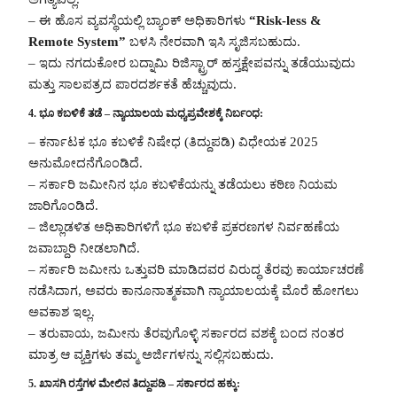
– ಈ ಹೊಸ ವ್ಯವಸ್ಥೆಯಲ್ಲಿ ಬ್ಯಾಂಕ್ ಅಧಿಕಾರಿಗಳು
“Risk-less &
Remote System”
ಬಳಸಿ ನೇರವಾಗಿ ಇಸಿ ಸೃಜಿಸಬಹುದು.
– ಇದು ನಗದುಕೋರ ಬದ್ನಾಮಿ ರಿಜಿಸ್ಟ್ರಾರ್ ಹಸ್ತಕ್ಷೇಪವನ್ನು ತಡೆಯುವುದು
ಮತ್ತು ಸಾಲಪತ್ರದ ಪಾರದರ್ಶಕತೆ ಹೆಚ್ಚುವುದು.
4. ಭೂ ಕಬಳಿಕೆ ತಡೆ – ನ್ಯಾಯಾಲಯ ಮಧ್ಯಪ್ರವೇಶಕ್ಕೆ ನಿರ್ಬಂಧ:
– ಕರ್ನಾಟಕ ಭೂ ಕಬಳಿಕೆ ನಿಷೇಧ (ತಿದ್ದುಪಡಿ) ವಿಧೇಯಕ 2025
ಅನುಮೋದನೆಗೊಂಡಿದೆ.
– ಸರ್ಕಾರಿ ಜಮೀನಿನ ಭೂ ಕಬಳಿಕೆಯನ್ನು ತಡೆಯಲು ಕಠಿಣ ನಿಯಮ
ಜಾರಿಗೊಂಡಿದೆ.
– ಜಿಲ್ಲಾಡಳಿತ ಅಧಿಕಾರಿಗಳಿಗೆ ಭೂ ಕಬಳಿಕೆ ಪ್ರಕರಣಗಳ ನಿರ್ವಹಣೆಯ
ಜವಾಬ್ದಾರಿ ನೀಡಲಾಗಿದೆ.
– ಸರ್ಕಾರಿ ಜಮೀನು ಒತ್ತುವರಿ ಮಾಡಿದವರ ವಿರುದ್ಧ ತೆರವು ಕಾರ್ಯಾಚರಣೆ
ನಡೆಸಿದಾಗ, ಅವರು ಕಾನೂನಾತ್ಮಕವಾಗಿ ನ್ಯಾಯಾಲಯಕ್ಕೆ ಮೊರೆ ಹೋಗಲು
ಅವಕಾಶ ಇಲ್ಲ.
– ತರುವಾಯ, ಜಮೀನು ತೆರವುಗೊಳ್ಳಿ ಸರ್ಕಾರದ ವಶಕ್ಕೆ ಬಂದ ನಂತರ
ಮಾತ್ರ ಆ ವ್ಯಕ್ತಿಗಳು ತಮ್ಮ ಅರ್ಜಿಗಳನ್ನು ಸಲ್ಲಿಸಬಹುದು.
5. ಖಾಸಗಿ ರಸ್ತೆಗಳ ಮೇಲಿನ ತಿದ್ದುಪಡಿ – ಸರ್ಕಾರದ ಹಕ್ಕು: