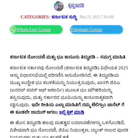
ಕೃಷ್ಣಸಾಗರಿ
CATEGORIES:
ಕರ್ನಾಟಕ ಸುದ್ದಿ
Mar 23, 2025 7:30 AM
WhatsApp Group
Telegram Group
ಕರ್ನಾಟಕ ನೋಂದಣಿ ಮತ್ತು ಭೂ ಕಾನೂನು ತಿದ್ದುಪಡಿ – ಸಮಗ್ರ ಮಾಹಿತಿ
ಕರ್ನಾಟಕ ಸರ್ಕಾರವು ನೋಂದಣಿ (ಕರ್ನಾಟಕ ತಿದ್ದುಪಡಿ) ವಿಧೇಯಕ 2025
ಅನ್ನು ವಿಧಾನಸಭೆಯಲ್ಲಿ ಪರಿಗಣಿಸಿ ಅನುಮೋದಿಸಿದೆ. ಈ ತಿದ್ದುಪಡಿಯ
ಮುಖ್ಯ ಉದ್ದೇಶ ಭೂ ಕಬಳಿಕೆಯನ್ನು ನಿಯಂತ್ರಿಸುವುದು, ಖಾಸಗಿ ಜಿಪಿಎ
(ಜನರಲ್ ಪವರ್ ಆಫ್ ಅಟಾರ್ನಿ) ಮೂಲಕ ಭೂ ಮೌಹರಿಯನ್ನು
ತಪ್ಪಿಸುವುದು, ಮತ್ತು ಸರ್ಕಾರದ ಭೂಮಿಯನ್ನು ಕಾನೂನಾತ್ಮಕವಾಗಿ
ರಕ್ಷಿಸುವುದು.
ಇದೇ ರೀತಿಯ ಎಲ್ಲಾ ಮಾಹಿತಿಗೆ ನಮ್ಮ ಟೆಲಿಗ್ರಾಂ ಚಾನೆಲ್ ಗೆ
ಈ ಕೂಡಲೇ ಜಾಯಿನ್ ಆಗಲು
ಇಲ್ಲಿ ಕ್ಲಿಕ್ ಮಾಡಿ
ಈ ಹೊಸ ತಿದ್ದುಪಡಿ ಹಲವು ಮಹತ್ವದ ಬದಲಾವಣೆಗಳನ್ನು ಒಳಗೊಂಡಿದೆ,
ವಿಶೇಷವಾಗಿ ಭೂ ನೋಂದಣಿ, ಜಿಪಿಎ ನಿಯಂತ್ರಣ, ಬ್ಯಾಂಕ್ ಸಾಲದ ಪೂರಕ
ನಿಯಮಗಳು ಮತ್ತು ಭೂ ಕಬಳಿಕೆ ತಡೆ.