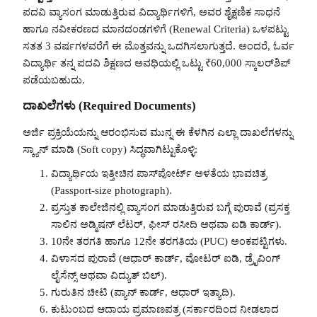
ಪದವಿ ವ್ಯಾಸಂಗ ಮಾಡುತ್ತಿರುವ ವಿದ್ಯಾರ್ಥಿಗಳಿಗೆ, ಅವರ ಶೈಕ್ಷಣಿಕ ಸಾಧನೆ
ಹಾಗೂ ನವೀಕರಣದ ಮಾನದಂಡಗಳಿಗೆ (Renewal Criteria) ಒಳಪಟ್ಟು
ಸತತ 3 ವರ್ಷಗಳವರೆಗೆ ಈ ಮೊತ್ತವನ್ನು ಒದಗಿಸಲಾಗುತ್ತದೆ. ಅಂದರೆ, ಓರ್ವ
ವಿದ್ಯಾರ್ಥಿ ತನ್ನ ಪದವಿ ಶಿಕ್ಷಣದ ಅವಧಿಯಲ್ಲಿ ಒಟ್ಟು ₹60,000 ಸ್ಕಾಲರ್‌ಶಿಪ್
ಪಡೆಯಬಹುದು.
ದಾಖಲೆಗಳು (Required Documents)
ಅರ್ಜಿ ಪ್ರಕ್ರಿಯೆಯನ್ನು ಆರಂಭಿಸುವ ಮುನ್ನ ಈ ಕೆಳಗಿನ ಎಲ್ಲಾ ದಾಖಲೆಗಳನ್ನು
ಸ್ಕ್ಯಾನ್ ಮಾಡಿ (Soft copy) ಸಿದ್ಧವಾಗಿಟ್ಟುಕೊಳ್ಳಿ:
ವಿದ್ಯಾರ್ಥಿಯ ಇತ್ತೀಚಿನ ಪಾಸ್‌ಪೋರ್ಟ್ ಅಳತೆಯ ಭಾವಚಿತ್ರ
(Passport-size photograph).
ಪ್ರಸ್ತುತ ಕಾಲೇಜಿನಲ್ಲಿ ವ್ಯಾಸಂಗ ಮಾಡುತ್ತಿರುವ ಬಗ್ಗೆ ಪುರಾವೆ (ಪ್ರಸಕ್ತ
ಸಾಲಿನ ಅಡ್ಮಿಷನ್ ಲೆಟರ್, ಫೀಸ್ ರಸೀದಿ ಅಥವಾ ಐಡಿ ಕಾರ್ಡ್).
10ನೇ ತರಗತಿ ಹಾಗೂ 12ನೇ ತರಗತಿಯ (PUC) ಅಂಕಪಟ್ಟಿಗಳು.
ವಿಳಾಸದ ಪುರಾವೆ (ಆಧಾರ್ ಕಾರ್ಡ್, ವೋಟರ್ ಐಡಿ, ಡ್ರೈವಿಂಗ್
ಲೈಸೆನ್ಸ್ ಅಥವಾ ವಿದ್ಯುತ್ ಬಿಲ್).
ಗುರುತಿನ ಚೀಟಿ (ಪ್ಯಾನ್ ಕಾರ್ಡ್, ಆಧಾರ್ ಇತ್ಯಾದಿ).
ಕುಟುಂಬದ ಆದಾಯ ಪ್ರಮಾಣಪತ್ರ (ಸರ್ಕಾರದಿಂದ ನೀಡಲಾದ