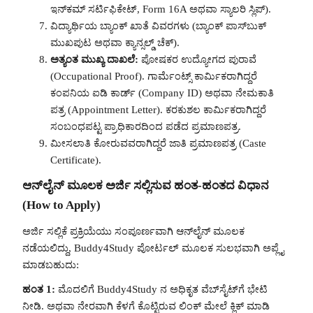
ಇನ್‌ಕಮ್ ಸರ್ಟಿಫಿಕೇಟ್, Form 16A ಅಥವಾ ಸ್ಯಾಲರಿ ಸ್ಲಿಪ್).
ವಿದ್ಯಾರ್ಥಿಯ ಬ್ಯಾಂಕ್ ಖಾತೆ ವಿವರಗಳು (ಬ್ಯಾಂಕ್ ಪಾಸ್‌ಬುಕ್
ಮುಖಪುಟ ಅಥವಾ ಕ್ಯಾನ್ಸಲ್ಡ್ ಚೆಕ್).
ಅತ್ಯಂತ ಮುಖ್ಯ ದಾಖಲೆ:
ಪೋಷಕರ ಉದ್ಯೋಗದ ಪುರಾವೆ
(Occupational Proof). ಗಾರ್ಮೆಂಟ್ಸ್ ಕಾರ್ಮಿಕರಾಗಿದ್ದರೆ
ಕಂಪನಿಯ ಐಡಿ ಕಾರ್ಡ್ (Company ID) ಅಥವಾ ನೇಮಕಾತಿ
ಪತ್ರ (Appointment Letter). ಕರಕುಶಲ ಕಾರ್ಮಿಕರಾಗಿದ್ದರೆ
ಸಂಬಂಧಪಟ್ಟ ಪ್ರಾಧಿಕಾರದಿಂದ ಪಡೆದ ಪ್ರಮಾಣಪತ್ರ.
ಮೀಸಲಾತಿ ಕೋರುವವರಾಗಿದ್ದರೆ ಜಾತಿ ಪ್ರಮಾಣಪತ್ರ (Caste
Certificate).
ಆನ್‌ಲೈನ್ ಮೂಲಕ ಅರ್ಜಿ ಸಲ್ಲಿಸುವ ಹಂತ-ಹಂತದ ವಿಧಾನ
(How to Apply)
ಅರ್ಜಿ ಸಲ್ಲಿಕೆ ಪ್ರಕ್ರಿಯೆಯು ಸಂಪೂರ್ಣವಾಗಿ ಆನ್‌ಲೈನ್ ಮೂಲಕ
ನಡೆಯಲಿದ್ದು, Buddy4Study ಪೋರ್ಟಲ್ ಮೂಲಕ ಸುಲಭವಾಗಿ ಅಪ್ಲೈ
ಮಾಡಬಹುದು:
ಹಂತ 1:
ಮೊದಲಿಗೆ Buddy4Study ನ ಅಧಿಕೃತ ವೆಬ್‌ಸೈಟ್‌ಗೆ ಭೇಟಿ
ನೀಡಿ. ಅಥವಾ ನೇರವಾಗಿ ಕೆಳಗೆ ಕೊಟ್ಟಿರುವ ಲಿಂಕ್ ಮೇಲೆ ಕ್ಲಿಕ್ ಮಾಡಿ