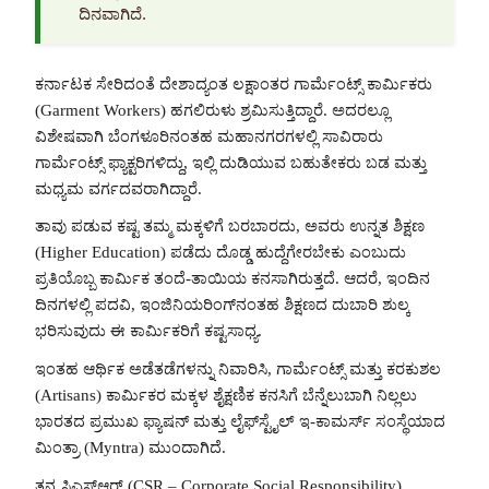
ದಿನವಾಗಿದೆ.
ಕರ್ನಾಟಕ ಸೇರಿದಂತೆ ದೇಶಾದ್ಯಂತ ಲಕ್ಷಾಂತರ ಗಾರ್ಮೆಂಟ್ಸ್ ಕಾರ್ಮಿಕರು
(Garment Workers) ಹಗಲಿರುಳು ಶ್ರಮಿಸುತ್ತಿದ್ದಾರೆ. ಅದರಲ್ಲೂ
ವಿಶೇಷವಾಗಿ ಬೆಂಗಳೂರಿನಂತಹ ಮಹಾನಗರಗಳಲ್ಲಿ ಸಾವಿರಾರು
ಗಾರ್ಮೆಂಟ್ಸ್ ಫ್ಯಾಕ್ಟರಿಗಳಿದ್ದು, ಇಲ್ಲಿ ದುಡಿಯುವ ಬಹುತೇಕರು ಬಡ ಮತ್ತು
ಮಧ್ಯಮ ವರ್ಗದವರಾಗಿದ್ದಾರೆ.
ತಾವು ಪಡುವ ಕಷ್ಟ ತಮ್ಮ ಮಕ್ಕಳಿಗೆ ಬರಬಾರದು, ಅವರು ಉನ್ನತ ಶಿಕ್ಷಣ
(Higher Education) ಪಡೆದು ದೊಡ್ಡ ಹುದ್ದೆಗೇರಬೇಕು ಎಂಬುದು
ಪ್ರತಿಯೊಬ್ಬ ಕಾರ್ಮಿಕ ತಂದೆ-ತಾಯಿಯ ಕನಸಾಗಿರುತ್ತದೆ. ಆದರೆ, ಇಂದಿನ
ದಿನಗಳಲ್ಲಿ ಪದವಿ, ಇಂಜಿನಿಯರಿಂಗ್‌ನಂತಹ ಶಿಕ್ಷಣದ ದುಬಾರಿ ಶುಲ್ಕ
ಭರಿಸುವುದು ಈ ಕಾರ್ಮಿಕರಿಗೆ ಕಷ್ಟಸಾಧ್ಯ.
ಇಂತಹ ಆರ್ಥಿಕ ಅಡೆತಡೆಗಳನ್ನು ನಿವಾರಿಸಿ, ಗಾರ್ಮೆಂಟ್ಸ್ ಮತ್ತು ಕರಕುಶಲ
(Artisans) ಕಾರ್ಮಿಕರ ಮಕ್ಕಳ ಶೈಕ್ಷಣಿಕ ಕನಸಿಗೆ ಬೆನ್ನೆಲುಬಾಗಿ ನಿಲ್ಲಲು
ಭಾರತದ ಪ್ರಮುಖ ಫ್ಯಾಷನ್ ಮತ್ತು ಲೈಫ್‌ಸ್ಟೈಲ್ ಇ-ಕಾಮರ್ಸ್ ಸಂಸ್ಥೆಯಾದ
ಮಿಂತ್ರಾ (Myntra) ಮುಂದಾಗಿದೆ.
ತನ್ನ ಸಿಎಸ್‌ಆರ್ (CSR – Corporate Social Responsibility)