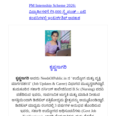
PM Internship Scheme 2026:
ವಿದ್ಯಾರ್ಥಿಗಳಿಗೆ ₹9,000 ಸ್ಟೈಫಂಡ್ – ಐಟಿ
ಕಂಪನಿಗಳಲ್ಲಿ ಇಂಟರ್ನ್‌ಶಿಪ್ ಅವಕಾಶ
ಕೃಷ್ಣಸಾಗರಿ
ಕೃಷ್ಣಸಾಗರಿ
ಅವರು NeedsOfPublic.in ನ ‘ಉದ್ಯೋಗ ಮತ್ತು ವೃತ್ತಿ
ಮಾರ್ಗದರ್ಶನ’ (Job Updates & Career) ವಿಭಾಗದ ಮುಖ್ಯಸ್ಥರಾಗಿದ್ದಾರೆ.
ತುಮಕೂರಿನ ಸರ್ಕಾರಿ ನರ್ಸಿಂಗ್ ಕಾಲೇಜಿನಿಂದ B.Sc (Nursing) ಪದವಿ
ಪಡೆದಿರುವ ಇವರು, ಸಾರ್ವಜನಿಕ ಜಾಗೃತಿ ಮತ್ತು ಮಾಹಿತಿ ನೀಡುವ
ಆಸಕ್ತಿಯಿಂದಾಗಿ ಡಿಜಿಟಲ್ ಪತ್ರಿಕೋದ್ಯಮ ಕ್ಷೇತ್ರವನ್ನು ಆಯ್ದುಕೊಂಡಿದ್ದಾರೆ.
ಡಿಜಿಟಲ್ ಮಾಧ್ಯಮ ರಂಗದಲ್ಲಿ 3 ವರ್ಷಗಳ ಅನುಭವ ಹೊಂದಿರುವ
ಇವರು, ಸರ್ಕಾರಿ ಉದ್ಯೋಗದ ಅಧಿಸೂಚನೆಗಳು (Govt Job