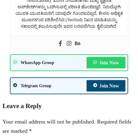
Notifications), ಖಾಸಗಿ ನೇಮಕಾತಿಗಳು ಮತ್ತು ಶೈಕ್ಷಣಿಕ
ಅಪ್‌ಡೇಟ್‌ಗಳನ್ನು ಒದಗಿಸುವಲ್ಲಿ ಪರಿಣತಿ ಹೊಂದಿದ್ದಾರೆ. ನಿರುದ್ಯೋಗಿ
ಯುವಕ-ಯುವತಿಯರಿಗೆ ಯಾವುದೇ ಗೊಂದಲವಿಲ್ಲದೆ, ಕೇವಲ ಅಧಿಕೃತ
ಮೂಲಗಳಿಂದ ಪರಿಶೀಲಿಸಿದ (Verified) ನಿಖರ ಮಾಹಿತಿಯನ್ನು
ಸಕಾಲದಲ್ಲಿ ತಲುಪಿಸುವುದೇ ಇವರ ಬರವಣಿಗೆಯ ಶೈಲಿಯಾಗಿದೆ.
Join Now
WhatsApp Group
Join Now
Telegram Group
Leave a Reply
Your email address will not be published.
Required fields
are marked
*