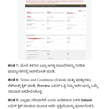
ಹಂತ 7:
ಮೇಲೆ ತಿಳಿಸಿದ ಎಲ್ಲಾ ಅಗತ್ಯ ದಾಖಲೆಗಳನ್ನು ನಿಗದಿತ
ಫಾರ್ಮ್ಯಾಟ್‌ನಲ್ಲಿ ಅಪ್‌ಲೋಡ್ ಮಾಡಿ.
ಹಂತ 8:
Terms and Conditions (ನಿಯಮ ಮತ್ತು ಷರತ್ತುಗಳು)
ಚೆಕ್‌ಬಾಕ್ಸ್ ಕ್ಲಿಕ್ ಮಾಡಿ,
Preview
ಬಟನ್ ಒತ್ತಿ ನಿಮ್ಮ ಅರ್ಜಿಯನ್ನು ಒಮ್ಮೆ
ಸರಿಯಾಗಿ ಪರಿಶೀಲಿಸಿಕೊಳ್ಳಿ.
ಹಂತ 9:
ಎಲ್ಲವೂ ಸರಿಯಾಗಿದೆ ಎಂದು ಖಚಿತವಾದ ಬಳಿಕ
Submit
ಬಟನ್ ಕ್ಲಿಕ್ ಮಾಡುವ ಮೂಲಕ ಅರ್ಜಿ ಪ್ರಕ್ರಿಯೆಯನ್ನು ಪೂರ್ಣಗೊಳಿಸಿ.