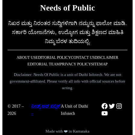
Needs of Public
ನಿಖರ ಮತ್ತು ನಿರಂತರ ಸುದ್ದಿಗಳಿಗಾಗಿ ನಮ್ಮನ್ನು ಫಾಲೋ ಮಾಡಿ.
ಸರ್ಕಾರಿ ಯೋಜನೆಗಳು, ಉದ್ಯೋಗ ಮತ್ತು ಶಿಕ್ಷಣದ ಮಾಹಿತಿ
ನಿಮ್ಮ ಬೆರಳ ತುದಿಯಲ್ಲಿ.
ABOUT US
EDITORIAL POLICY
CONTACT US
DISCLAIMER
EDITORIAL TEAM
PRIVACY POLICY
SITEMAP
Disclaimer: Needs Of Public is a unit of Duthi Infotech. We are not
government-affiliated. Please verify all info with official sources before
acting.
Facebook
Twitter
Instag
© 2017 –
ನೀಡ್ಸ್ ಆಫ್ ಪಬ್ಲಿಕ್
A Unit of Duthi
YouTube
2026
–
Infotech
Made with ❤️ in Karnataka