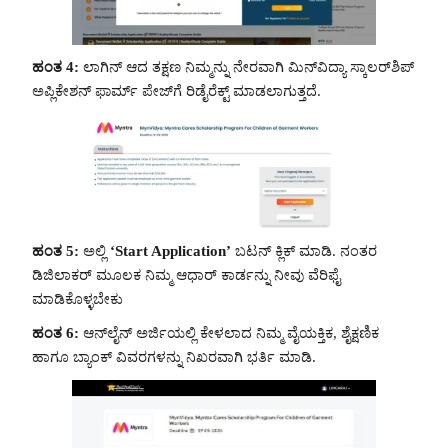
ಹಂತ 4:
ಲಾಗಿನ್ ಆದ ತಕ್ಷಣ ನಿಮ್ಮನ್ನು ನೇರವಾಗಿ ಮಿನ್‌ವಿದ್ಯಾ ಸ್ಕಾಲರ್‌ಶಿಪ್
ಅಪ್ಲಿಕೇಶನ್ ಫಾರ್ಮ್ ಪೇಜ್‌ಗೆ ರಿಡೈರೆಕ್ಟ್ ಮಾಡಲಾಗುತ್ತದೆ.
ಹಂತ 5:
ಅಲ್ಲಿ
‘Start Application’
ಬಟನ್ ಕ್ಲಿಕ್ ಮಾಡಿ. ನಂತರ
ಡಿಜಿಲಾಕರ್ ಮೂಲಕ ನಿಮ್ಮ ಆಧಾರ್ ಕಾರ್ಡನ್ನು ನೀವು ವೆರಿಫೈ
ಮಾಡಿಕೊಳ್ಳಬೇಕು
ಹಂತ 6:
ಆನ್‌ಲೈನ್ ಅರ್ಜಿಯಲ್ಲಿ ಕೇಳಲಾದ ನಿಮ್ಮ ವೈಯಕ್ತಿಕ, ಶೈಕ್ಷಣಿಕ
ಹಾಗೂ ಬ್ಯಾಂಕ್ ವಿವರಗಳನ್ನು ನಿಖರವಾಗಿ ಭರ್ತಿ ಮಾಡಿ.