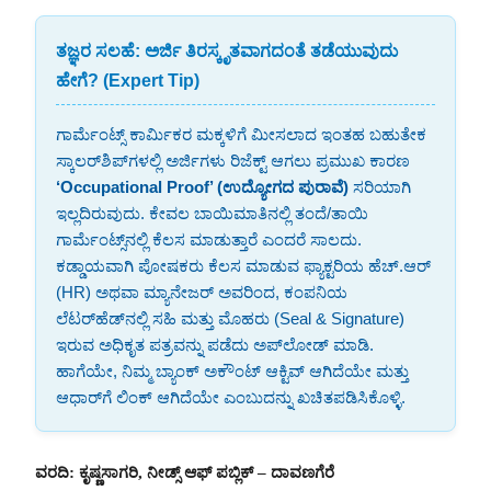
ತಜ್ಞರ ಸಲಹೆ: ಅರ್ಜಿ ತಿರಸ್ಕೃತವಾಗದಂತೆ ತಡೆಯುವುದು
ಹೇಗೆ? (Expert Tip)
ಗಾರ್ಮೆಂಟ್ಸ್ ಕಾರ್ಮಿಕರ ಮಕ್ಕಳಿಗೆ ಮೀಸಲಾದ ಇಂತಹ ಬಹುತೇಕ
ಸ್ಕಾಲರ್‌ಶಿಪ್‌ಗಳಲ್ಲಿ ಅರ್ಜಿಗಳು ರಿಜೆಕ್ಟ್ ಆಗಲು ಪ್ರಮುಖ ಕಾರಣ
‘Occupational Proof’ (ಉದ್ಯೋಗದ ಪುರಾವೆ)
ಸರಿಯಾಗಿ
ಇಲ್ಲದಿರುವುದು. ಕೇವಲ ಬಾಯಿಮಾತಿನಲ್ಲಿ ತಂದೆ/ತಾಯಿ
ಗಾರ್ಮೆಂಟ್ಸ್‌ನಲ್ಲಿ ಕೆಲಸ ಮಾಡುತ್ತಾರೆ ಎಂದರೆ ಸಾಲದು.
ಕಡ್ಡಾಯವಾಗಿ ಪೋಷಕರು ಕೆಲಸ ಮಾಡುವ ಫ್ಯಾಕ್ಟರಿಯ ಹೆಚ್.ಆರ್
(HR) ಅಥವಾ ಮ್ಯಾನೇಜರ್ ಅವರಿಂದ, ಕಂಪನಿಯ
ಲೆಟರ್‌ಹೆಡ್‌ನಲ್ಲಿ ಸಹಿ ಮತ್ತು ಮೊಹರು (Seal & Signature)
ಇರುವ ಅಧಿಕೃತ ಪತ್ರವನ್ನು ಪಡೆದು ಅಪ್‌ಲೋಡ್ ಮಾಡಿ.
ಹಾಗೆಯೇ, ನಿಮ್ಮ ಬ್ಯಾಂಕ್ ಅಕೌಂಟ್ ಆಕ್ಟಿವ್ ಆಗಿದೆಯೇ ಮತ್ತು
ಆಧಾರ್‌ಗೆ ಲಿಂಕ್ ಆಗಿದೆಯೇ ಎಂಬುದನ್ನು ಖಚಿತಪಡಿಸಿಕೊಳ್ಳಿ.
ವರದಿ: ಕೃಷ್ಣಸಾಗರಿ, ನೀಡ್ಸ್ ಆಫ್ ಪಬ್ಲಿಕ್ – ದಾವಣಗೆರೆ