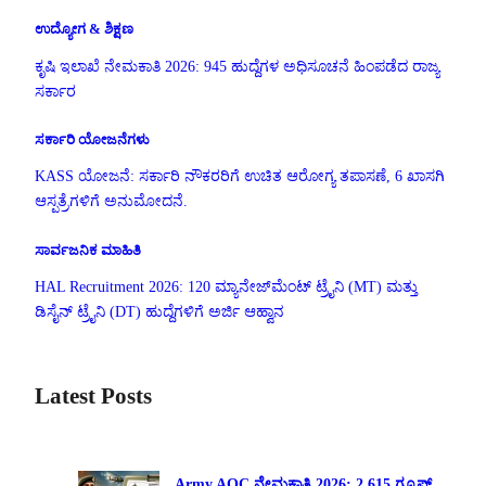
ಉದ್ಯೋಗ & ಶಿಕ್ಷಣ
ಕೃಷಿ ಇಲಾಖೆ ನೇಮಕಾತಿ 2026: 945 ಹುದ್ದೆಗಳ ಅಧಿಸೂಚನೆ ಹಿಂಪಡೆದ ರಾಜ್ಯ
ಸರ್ಕಾರ
ಸರ್ಕಾರಿ ಯೋಜನೆಗಳು
KASS ಯೋಜನೆ: ಸರ್ಕಾರಿ ನೌಕರರಿಗೆ ಉಚಿತ ಆರೋಗ್ಯ ತಪಾಸಣೆ, 6 ಖಾಸಗಿ
ಆಸ್ಪತ್ರೆಗಳಿಗೆ ಅನುಮೋದನೆ.
ಸಾರ್ವಜನಿಕ ಮಾಹಿತಿ
HAL Recruitment 2026: 120 ಮ್ಯಾನೇಜ್‌ಮೆಂಟ್ ಟ್ರೈನಿ (MT) ಮತ್ತು
ಡಿಸೈನ್ ಟ್ರೈನಿ (DT) ಹುದ್ದೆಗಳಿಗೆ ಅರ್ಜಿ ಆಹ್ವಾನ
Latest Posts
Army AOC ನೇಮಕಾತಿ 2026: 2,615 ಗ್ರೂಪ್