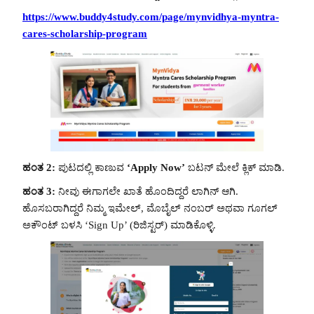
https://www.buddy4study.com/page/mynvidhya-myntra-
cares-scholarship-program
ಹಂತ 2:
ಪುಟದಲ್ಲಿ ಕಾಣುವ
‘Apply Now’
ಬಟನ್ ಮೇಲೆ ಕ್ಲಿಕ್ ಮಾಡಿ.
ಹಂತ 3:
ನೀವು ಈಗಾಗಲೇ ಖಾತೆ ಹೊಂದಿದ್ದರೆ ಲಾಗಿನ್ ಆಗಿ.
ಹೊಸಬರಾಗಿದ್ದರೆ ನಿಮ್ಮ ಇಮೇಲ್, ಮೊಬೈಲ್ ನಂಬರ್ ಅಥವಾ ಗೂಗಲ್
ಅಕೌಂಟ್ ಬಳಸಿ ‘Sign Up’ (ರಿಜಿಸ್ಟರ್) ಮಾಡಿಕೊಳ್ಳಿ.