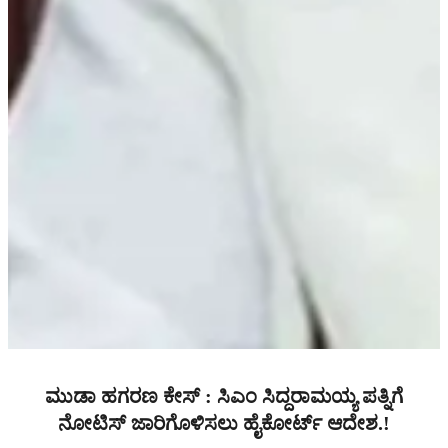
ಮುಡಾ ಹಗರಣ ಕೇಸ್ : ಸಿಎಂ ಸಿದ್ದರಾಮಯ್ಯ ಪತ್ನಿಗೆ
ನೋಟಿಸ್ ಜಾರಿಗೊಳಿಸಲು ಹೈಕೋರ್ಟ್ ಆದೇಶ.!