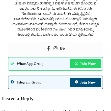
ಡಿಜಿಟಲ್ ಮಾಧ್ಯಮ ರಂಗದಲ್ಲಿ 3 ವರ್ಷಗಳ ಅನುಭವ ಹೊಂದಿರುವ
ಇವರು, ಸರ್ಕಾರಿ ಉದ್ಯೋಗದ ಅಧಿಸೂಚನೆಗಳು (Govt Job
Notifications), ಖಾಸಗಿ ನೇಮಕಾತಿಗಳು ಮತ್ತು ಶೈಕ್ಷಣಿಕ
ಅಪ್‌ಡೇಟ್‌ಗಳನ್ನು ಒದಗಿಸುವಲ್ಲಿ ಪರಿಣತಿ ಹೊಂದಿದ್ದಾರೆ. ನಿರುದ್ಯೋಗಿ
ಯುವಕ-ಯುವತಿಯರಿಗೆ ಯಾವುದೇ ಗೊಂದಲವಿಲ್ಲದೆ, ಕೇವಲ ಅಧಿಕೃತ
ಮೂಲಗಳಿಂದ ಪರಿಶೀಲಿಸಿದ (Verified) ನಿಖರ ಮಾಹಿತಿಯನ್ನು
ಸಕಾಲದಲ್ಲಿ ತಲುಪಿಸುವುದೇ ಇವರ ಬರವಣಿಗೆಯ ಶೈಲಿಯಾಗಿದೆ.
Join Now
WhatsApp Group
Join Now
Telegram Group
Leave a Reply