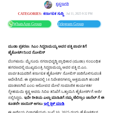
ಕೃಷ್ಣಸಾಗರಿ
CATEGORIES:
ಕರ್ನಾಟಕ ಸುದ್ದಿ
Jul 11, 2025 9:32 PM
WhatsApp Group
Telegram Group
ಮುಡಾ ಪ್ರಕರಣ: ಸಿಎಂ ಸಿದ್ದರಾಮಯ್ಯ ಅವರ ಪತ್ನಿ ಪಾರ್ವತಿಗೆ
ಹೈಕೋರ್ಟ್‌ನಿಂದ ನೋಟಿಸ್
ಬೆಂಗಳೂರು: ಮೈಸೂರು ನಗರಾಭಿವೃದ್ಧಿ ಪ್ರಾಧಿಕಾರ (ಮುಡಾ) ಸಂಬಂಧಿತ
ಹಗರಣದಲ್ಲಿ ಮುಖ್ಯಮಂತ್ರಿ ಸಿದ್ದರಾಮಯ್ಯ ಅವರ ಪತ್ನಿ ಬಿ.ಎಂ.
ಪಾರ್ವತಿಯವರಿಗೆ ಕರ್ನಾಟಕ ಹೈಕೋರ್ಟ್ ನೋಟಿಸ್ ಜಾರಿಗೊಳಿಸುವಂತೆ
ಆದೇಶಿಸಿದೆ. ಈ ಪ್ರಕರಣದಲ್ಲಿ 14 ನಿವೇಶನಗಳನ್ನು ಅಕ್ರಮವಾಗಿ ಹಂಚಿಕೆ
ಮಾಡಲಾಗಿದೆ ಎಂಬ ಆರೋಪದ ಮೇಲೆ ಸಾಮಾಜಿಕ ಕಾರ್ಯಕರ್ತ
ಸ್ನೇಹಮಯಿ ಕೃಷ್ಣ ಅವರು ಸಿಬಿಐ ತನಿಖೆಗೆ ಒತ್ತಾಯಿಸಿ ಹೈಕೋರ್ಟ್‌ಗೆ ಅರ್ಜಿ
ಸಲ್ಲಿಸಿದ್ದರು.
ಇದೇ ರೀತಿಯ ಎಲ್ಲಾ ಮಾಹಿತಿಗೆ ನಮ್ಮ ಟೆಲಿಗ್ರಾಂ ಚಾನೆಲ್ ಗೆ ಈ
ಕೂಡಲೇ ಜಾಯಿನ್ ಆಗಲು
ಇಲ್ಲಿ ಕ್ಲಿಕ್ ಮಾಡಿ
ಈ ಅರ್ಜಿಯ ವಿಚಾರಣೆಯನ್ನು ಜುಲೈ 10, 2025 ರಂದು ಹೈಕೋರ್ಟ್‌ನ