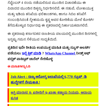
ಸೆಪ್ಟೆಂಬರ್ 4 ರಂದು ನಡೆಯಲಿರುವ ಮುಂದಿನ ವಿಚಾರಣೆಯು ಈ
ವಿವಾದದ ಮುಂದಿನ ದಿಕ್ಕನ್ನು ನಿರ್ಧರಿಸಲಿದೆ. ಈ ನಡುವೆ, ಲೋಕಾಯುಕ್ತ
ಮತ್ತು ಇಡಿಯ ತನಿಖೆಯ ಫಲಿತಾಂಶಗಳು, ಹಾಗೂ ಸಿಬಿಐ ತನಿಖೆಗೆ
ಸಂಬಂಧಿಸಿದಂತೆ ಸ್ನೇಹಮಯಿ ಕೃಷ್ಣ ಅವರ ಕೋರಿಕೆಯ ಮೇಲೆ ಕೋರ್ಟ್
ತೆಗೆದುಕೊಳ್ಳುವ ನಿರ್ಧಾರವು ಈ ಪ್ರಕರಣದಲ್ಲಿ ನಿರ್ಣಾಯಕವಾಗಲಿದೆ.
ಈ ಪ್ರಕರಣವು ಕರ್ನಾಟಕದ ರಾಜಕೀಯ ವಲಯದಲ್ಲಿ ಮುಂದಿನ ದಿನಗಳಲ್ಲಿ
ಇನ್ನಷ್ಟು ಗಮನ ಸೆಳೆಯುವ ಸಾಧ್ಯತೆಯಿದೆ.
ಪ್ರತಿದಿನ ಇದೇ ರೀತಿಯ ಉಪಯುಕ್ತ ಮಾಹಿತಿ ಮತ್ತು ನ್ಯೂಸ್ ಅಲರ್ಟ್
ಪಡೆಯಲು
ಇಲ್ಲಿ ಕ್ಲಿಕ್ ಮಾಡಿ
?
WhatsApp Channel
ನೀಡ್ಸ್ ಆಫ್
ಪಬ್ಲಿಕ್ ವಾಟ್ಸಾಪ್ ಚಾನೆಲ್ ಸೇರಿಕೊಳ್ಳಿ
ಈ ಮಾಹಿತಿಗಳನ್ನು ಓದಿ
Job Alert : ರಾಜ್ಯ ಆರೋಗ್ಯ ಇಲಾಖೆಯಲ್ಲಿ 6,770 ಗ್ರೂಪ್ -ಡಿ
ಹುದ್ದೆಗಳಿಗೆ ನೇಮಕಾತಿ.!
ಆಸ್ತಿ ಮಾರಾಟ & ಖರೀದಿಗೆ ಇ-ಖಾತಾ ಕಡ್ಡಾಯ ನಿಯಮ, ಆದಾಯ
ಕುಸಿತ