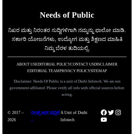
Needs of Public
ನಿಖರ ಮತ್ತು ನಿರಂತರ ಸುದ್ದಿಗಳಿಗಾಗಿ ನಮ್ಮನ್ನು ಫಾಲೋ ಮಾಡಿ.
ಸರ್ಕಾರಿ ಯೋಜನೆಗಳು, ಉದ್ಯೋಗ ಮತ್ತು ಶಿಕ್ಷಣದ ಮಾಹಿತಿ
ನಿಮ್ಮ ಬೆರಳ ತುದಿಯಲ್ಲಿ.
ABOUT US
EDITORIAL POLICY
CONTACT US
DISCLAIMER
EDITORIAL TEAM
PRIVACY POLICY
SITEMAP
Disclaimer: Needs Of Public is a unit of Duthi Infotech. We are not
government-affiliated. Please verify all info with official sources before
acting.
Facebook
Twitter
Instag
© 2017 –
ನೀಡ್ಸ್ ಆಫ್ ಪಬ್ಲಿಕ್
A Unit of Duthi
YouTube
2026
–
Infotech