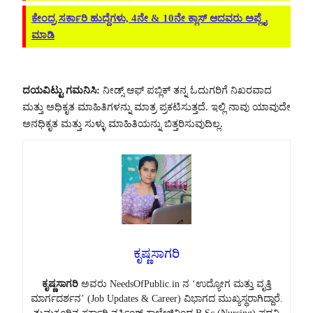
ಕೇಂದ್ರ ಸರ್ಕಾರಿ ಹುದ್ದೆಗಳು, 4ನೇ & 10ನೇ ಕ್ಲಾಸ್ ಆದವರು ಅಪ್ಲೈ
ಮಾಡಿ
ದಯವಿಟ್ಟು ಗಮನಿಸಿ:
ನೀಡ್ಸ್ ಆಫ್ ಪಬ್ಲಿಕ್ ತನ್ನ ಓದುಗರಿಗೆ ನಿಖರವಾದ
ಮತ್ತು ಅಧಿಕೃತ ಮಾಹಿತಿಗಳನ್ನು ಮಾತ್ರ ಪ್ರಕಟಿಸುತ್ತದೆ. ಇಲ್ಲಿ ನಾವು ಯಾವುದೇ
ಅನಧಿಕೃತ ಮತ್ತು ಸುಳ್ಳು ಮಾಹಿತಿಯನ್ನು ಬಿತ್ತರಿಸುವುದಿಲ್ಲ.
ಕೃಷ್ಣಸಾಗರಿ
ಕೃಷ್ಣಸಾಗರಿ
ಅವರು NeedsOfPublic.in ನ ‘ಉದ್ಯೋಗ ಮತ್ತು ವೃತ್ತಿ
ಮಾರ್ಗದರ್ಶನ’ (Job Updates & Career) ವಿಭಾಗದ ಮುಖ್ಯಸ್ಥರಾಗಿದ್ದಾರೆ.