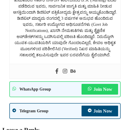
ತುಮಕೂರಿನ ಸರ್ಕಾರಿ ನರ್ಸಿಂಗ್ ಕಾಲೇಜಿನಿಂದ B.Sc (Nursing) ಪದವಿ
ಪಡೆದಿರುವ ಇವರು, ಸಾರ್ವಜನಿಕ ಜಾಗೃತಿ ಮತ್ತು ಮಾಹಿತಿ ನೀಡುವ
ಆಸಕ್ತಿಯಿಂದಾಗಿ ಡಿಜಿಟಲ್ ಪತ್ರಿಕೋದ್ಯಮ ಕ್ಷೇತ್ರವನ್ನು ಆಯ್ದುಕೊಂಡಿದ್ದಾರೆ.
ಡಿಜಿಟಲ್ ಮಾಧ್ಯಮ ರಂಗದಲ್ಲಿ 3 ವರ್ಷಗಳ ಅನುಭವ ಹೊಂದಿರುವ
ಇವರು, ಸರ್ಕಾರಿ ಉದ್ಯೋಗದ ಅಧಿಸೂಚನೆಗಳು (Govt Job
Notifications), ಖಾಸಗಿ ನೇಮಕಾತಿಗಳು ಮತ್ತು ಶೈಕ್ಷಣಿಕ
ಅಪ್‌ಡೇಟ್‌ಗಳನ್ನು ಒದಗಿಸುವಲ್ಲಿ ಪರಿಣತಿ ಹೊಂದಿದ್ದಾರೆ. ನಿರುದ್ಯೋಗಿ
ಯುವಕ-ಯುವತಿಯರಿಗೆ ಯಾವುದೇ ಗೊಂದಲವಿಲ್ಲದೆ, ಕೇವಲ ಅಧಿಕೃತ
ಮೂಲಗಳಿಂದ ಪರಿಶೀಲಿಸಿದ (Verified) ನಿಖರ ಮಾಹಿತಿಯನ್ನು
ಸಕಾಲದಲ್ಲಿ ತಲುಪಿಸುವುದೇ ಇವರ ಬರವಣಿಗೆಯ ಶೈಲಿಯಾಗಿದೆ.
Join Now
WhatsApp Group
Join Now
Telegram Group
Leave a Reply