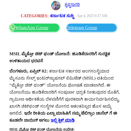
ಕೃಷ್ಣಸಾಗರಿ
CATEGORIES:
ಕರ್ನಾಟಕ ಸುದ್ದಿ
Apr 4, 2025 6:37 AM
WhatsApp Group
Telegram Group
MSIL ಮೈಕ್ರೋ ಚಿಟ್ ಫಂಡ್ ಯೋಜನೆ: ಹೂಡಿಕೆದಾರರಿಗೆ ಸುರಕ್ಷಿತ
ಉಳಿತಾಯದ ಭರವಸೆ
ಬೆಂಗಳೂರು, ಏಪ್ರಿಲ್ 02:
ಕರ್ನಾಟಕ ಸರ್ಕಾರದ ಅಂಗಸಂಸ್ಥೆಯಾದ
ಮೈಸೂರು ಸೇಲ್ಸ್ ಇಂಟರ್‌ನ್ಯಾಷನಲ್ ಲಿಮಿಟೆಡ್ (MSIL) ವತಿಯಿಂದ
“ಮೈಕ್ರೋ ಚಿಟ್ ಫಂಡ್” ಯೋಜನೆಯ ಘೋಷಣೆ ಮಾಡಲಾಗಿದೆ. ಈ
ಯೋಜನೆಯು ಹೂಡಿಕೆದಾರರಿಗೆ ಸಂಪೂರ್ಣ ಭದ್ರತೆ ನೀಡುವುದರ ಜೊತೆಗೆ,
ಗ್ರಾಮೀಣ ಆರ್ಥಿಕತೆಯ ಬೆಳವಣಿಗೆಗೆ ಪೂರಕವಾಗಿ ಕಾರ್ಯನಿರ್ವಹಿಸಲಿದ್ದು,
ಖಾಸಗಿ ಚಿಟ್‌ಫಂಡ್‌ ಸಂಸ್ಥೆಗಳ ಮೋಸದ ಆತಂಕವಿಲ್ಲದ ಹೊಸ ಆಯ್ಕೆ
ಆಗಲಿದೆ.
ಇದೇ ರೀತಿಯ ಎಲ್ಲಾ ಮಾಹಿತಿಗೆ ನಮ್ಮ ಟೆಲಿಗ್ರಾಂ ಚಾನೆಲ್ ಗೆ ಈ
ಕೂಡಲೇ ಜಾಯಿನ್ ಆಗಲು
ಇಲ್ಲಿ ಕ್ಲಿಕ್ ಮಾಡಿ
MSIL ಮೈಕ್ರೋ ಚಿಟ್ ಫಂಡ್ ಯೋಜನೆಯ ಉದ್ದೇಶ: