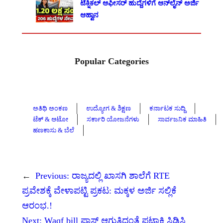
ಟೆಕ್ನಿಕಲ್ ಆಫೀಸರ್ ಹುದ್ದೆಗಳಿಗೆ ಆನ್‌ಲೈನ್ ಅರ್ಜಿ
ಆಹ್ವಾನ
Popular Categories
ಅತಿಥಿ ಅಂಕಣ
ಉದ್ಯೋಗ & ಶಿಕ್ಷಣ
ಕರ್ನಾಟಕ ಸುದ್ದಿ
ಟೆಕ್ & ಆಟೋ
ಸರ್ಕಾರಿ ಯೋಜನೆಗಳು
ಸಾರ್ವಜನಿಕ ಮಾಹಿತಿ
ಹಣಕಾಸು & ಬೆಲೆ
←
Previous:
ರಾಜ್ಯದಲ್ಲಿ ಖಾಸಗಿ ಶಾಲೆಗೆ RTE
ಪ್ರವೇಶಕ್ಕೆ ವೇಳಾಪಟ್ಟಿ ಪ್ರಕಟ: ಮಕ್ಕಳ ಅರ್ಜಿ ಸಲ್ಲಿಕೆ
ಆರಂಭ.!
Next:
Waqf bill ಪಾಸ್ ಆಗುತ್ತಿದ್ದಂತೆ ಪಟಾಕಿ ಸಿಡಿಸಿ