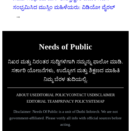
ಸಂಭ್ರಮಿಸಿದ ಮುಸ್ಲಿಂ ಮಹಿಳೆಯರು: ವಿಡಿಯೋ ವೈರಲ್
→
Needs of Public
ನಿಖರ ಮತ್ತು ನಿರಂತರ ಸುದ್ದಿಗಳಿಗಾಗಿ ನಮ್ಮನ್ನು ಫಾಲೋ ಮಾಡಿ.
ಸರ್ಕಾರಿ ಯೋಜನೆಗಳು, ಉದ್ಯೋಗ ಮತ್ತು ಶಿಕ್ಷಣದ ಮಾಹಿತಿ
ನಿಮ್ಮ ಬೆರಳ ತುದಿಯಲ್ಲಿ.
ABOUT US
EDITORIAL POLICY
CONTACT US
DISCLAIMER
EDITORIAL TEAM
PRIVACY POLICY
SITEMAP
Disclaimer: Needs Of Public is a unit of Duthi Infotech. We are not
government-affiliated. Please verify all info with official sources before
acting.