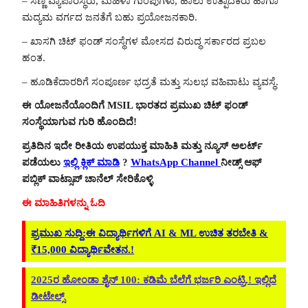
– ಸಣ್ಣ ವ್ಯಾಪಾರಸ್ಥರು, ಮಹಿಳಾ ಗುಂಪುಗಳು, ಹಾಲು ಉತ್ಪಾದಕರು ಹಾಗೂ
ಮದ್ಯಮ ವರ್ಗದ ಜನತೆಗೆ ಬಹು ಪ್ರಯೋಜನಕಾರಿ.
– ಖಾಸಗಿ ಚಿಟ್ ಫಂಡ್ ಸಂಸ್ಥೆಗಳ ಮೋಸದ ವಿರುದ್ಧ ಸರ್ಕಾರದ ಪ್ರಬಲ
ಹಂತ.
– ಹೂಡಿಕೆದಾರರಿಗೆ ಸಂಪೂರ್ಣ ಭದ್ರತೆ ಮತ್ತು ಸುಲಭ ವಹಿವಾಟು ವ್ಯವಸ್ಥೆ.
ಈ ಯೋಜನೆಯೊಂದಿಗೆ MSIL ಭಾರತದ ಪ್ರಮುಖ ಚಿಟ್ ಫಂಡ್
ಸಂಸ್ಥೆಯಾಗುವ ಗುರಿ ಹೊಂದಿದೆ!
ಪ್ರತಿದಿನ ಇದೇ ರೀತಿಯ ಉಪಯುಕ್ತ ಮಾಹಿತಿ ಮತ್ತು ನ್ಯೂಸ್ ಅಲರ್ಟ್
ಪಡೆಯಲು
ಇಲ್ಲಿ ಕ್ಲಿಕ್ ಮಾಡಿ
?
WhatsApp Channel
ನೀಡ್ಸ್ ಆಫ್
ಪಬ್ಲಿಕ್ ವಾಟ್ಸಾಪ್ ಚಾನೆಲ್ ಸೇರಿಕೊಳ್ಳಿ
ಈ ಮಾಹಿತಿಗಳನ್ನು ಓದಿ
ಪ್ರಮುಖ ಸುದ್ದಿ:ಈ ವಿದ್ಯಾರ್ಥಿಗಳಿಗೆ AI & ML ಉಚಿತ ತರಬೇತಿ &
₹15,000 ವಿದ್ಯಾರ್ಥಿವೇತನ.!
2025ರ ಹೋಂಡಾ ಶೈನ್ 100: ಕಡಿಮೆ ಬೆಲೆಗೆ ಭರ್ಜರಿ ಎಂಟ್ರಿ.! ಇಲ್ಲಿದೆ
ಡೀಟೇಲ್ಸ್