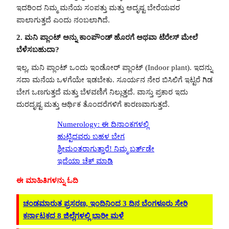
ಇದರಿಂದ ನಿಮ್ಮ ಮನೆಯ ಸಂಪತ್ತು ಮತ್ತು ಅದೃಷ್ಟ ಬೇರೆಯವರ
ಪಾಲಾಗುತ್ತದೆ ಎಂದು ನಂಬಲಾಗಿದೆ.
2. ಮನಿ ಪ್ಲಾಂಟ್ ಅನ್ನು ಕಾಂಪೌಂಡ್ ಹೊರಗೆ ಅಥವಾ ಟೆರೇಸ್ ಮೇಲೆ
ಬೆಳೆಸಬಹುದಾ?
ಇಲ್ಲ, ಮನಿ ಪ್ಲಾಂಟ್ ಒಂದು ಇಂಡೋರ್ ಪ್ಲಾಂಟ್ (Indoor plant). ಇದನ್ನು
ಸದಾ ಮನೆಯ ಒಳಗೆಯೇ ಇಡಬೇಕು. ಸೂರ್ಯನ ನೇರ ಬಿಸಿಲಿಗೆ ಇಟ್ಟರೆ ಗಿಡ
ಬೇಗ ಒಣಗುತ್ತದೆ ಮತ್ತು ಬೆಳವಣಿಗೆ ನಿಲ್ಲುತ್ತದೆ. ವಾಸ್ತು ಪ್ರಕಾರ ಇದು
ದುರದೃಷ್ಟ ಮತ್ತು ಆರ್ಥಿಕ ತೊಂದರೆಗಳಿಗೆ ಕಾರಣವಾಗುತ್ತದೆ.
Numerology: ಈ ದಿನಾಂಕಗಳಲ್ಲಿ
ಹುಟ್ಟಿದವರು ಬಹಳ ಬೇಗ
ಶ್ರೀಮಂತರಾಗುತ್ತಾರೆ! ನಿಮ್ಮ ಬರ್ತ್‌ಡೇ
ಇದೆಯಾ ಚೆಕ್ ಮಾಡಿ
ಈ ಮಾಹಿತಿಗಳನ್ನು ಓದಿ
ಚಂಡಮಾರುತ ಪ್ರಸರಣ, ಇಂದಿನಿಂದ 3 ದಿನ ಬೆಂಗಳೂರು ಸೇರಿ
ಕರ್ನಾಟಕದ 8 ಜಿಲ್ಲೆಗಳಲ್ಲಿ ಭಾರೀ ಮಳೆ