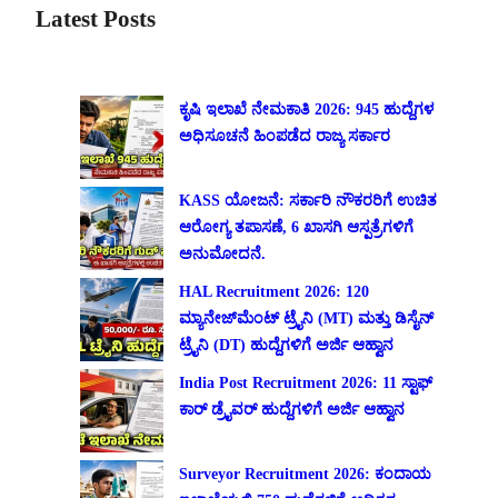
Latest Posts
ಕೃಷಿ ಇಲಾಖೆ ನೇಮಕಾತಿ 2026: 945 ಹುದ್ದೆಗಳ
ಅಧಿಸೂಚನೆ ಹಿಂಪಡೆದ ರಾಜ್ಯ ಸರ್ಕಾರ
KASS ಯೋಜನೆ: ಸರ್ಕಾರಿ ನೌಕರರಿಗೆ ಉಚಿತ
ಆರೋಗ್ಯ ತಪಾಸಣೆ, 6 ಖಾಸಗಿ ಆಸ್ಪತ್ರೆಗಳಿಗೆ
ಅನುಮೋದನೆ.
HAL Recruitment 2026: 120
ಮ್ಯಾನೇಜ್‌ಮೆಂಟ್ ಟ್ರೈನಿ (MT) ಮತ್ತು ಡಿಸೈನ್
ಟ್ರೈನಿ (DT) ಹುದ್ದೆಗಳಿಗೆ ಅರ್ಜಿ ಆಹ್ವಾನ
India Post Recruitment 2026: 11 ಸ್ಟಾಫ್
ಕಾರ್ ಡ್ರೈವರ್ ಹುದ್ದೆಗಳಿಗೆ ಅರ್ಜಿ ಆಹ್ವಾನ
Surveyor Recruitment 2026: ಕಂದಾಯ