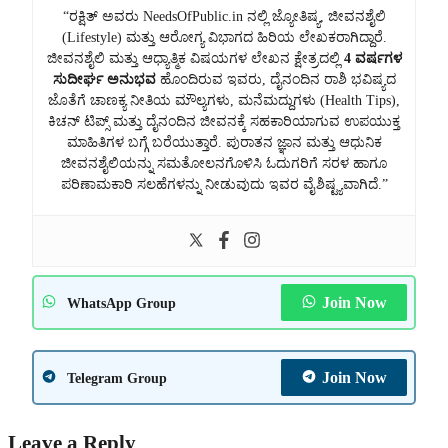
“ರಕ್ಷಿತ್ ಅವರು NeedsOfPublic.in ನಲ್ಲಿ ಜ್ಯೋತಿಷ್ಯ, ಜೀವನಶೈಲಿ
(Lifestyle) ಮತ್ತು ಆರೋಗ್ಯ ವಿಭಾಗದ ಹಿರಿಯ ಲೇಖಕರಾಗಿದ್ದಾರೆ.
ಜೀವನಶೈಲಿ ಮತ್ತು ಆಧ್ಯಾತ್ಮಿಕ ವಿಷಯಗಳ ಲೇಖನ ಕ್ಷೇತ್ರದಲ್ಲಿ
4 ವರ್ಷಗಳ
ಸುದೀರ್ಘ ಅನುಭವ
ಹೊಂದಿರುವ ಇವರು, ದೈನಂದಿನ ರಾಶಿ ಭವಿಷ್ಯದ
ಜೊತೆಗೆ ಚಾಣಕ್ಯ ನೀತಿಯ ಮೌಲ್ಯಗಳು, ಮನೆಮದ್ದುಗಳು (Health Tips),
ಕಿಚನ್ ಟಿಪ್ಸ್ ಮತ್ತು ದೈನಂದಿನ ಜೀವನಕ್ಕೆ ಸಹಕಾರಿಯಾಗುವ ಉಪಯುಕ್ತ
ಮಾಹಿತಿಗಳ ಬಗ್ಗೆ ಬರೆಯುತ್ತಾರೆ. ಪುರಾತನ ಜ್ಞಾನ ಮತ್ತು ಆಧುನಿಕ
ಜೀವನಶೈಲಿಯನ್ನು ಸಮತೋಲನಗೊಳಿಸಿ ಓದುಗರಿಗೆ ಸರಳ ಹಾಗೂ
ಪರಿಣಾಮಕಾರಿ ಸಲಹೆಗಳನ್ನು ನೀಡುವುದು ಇವರ ವೈಶಿಷ್ಟ್ಯವಾಗಿದೆ.”
Join Now
WhatsApp Group
Join Now
Telegram Group
Leave a Reply