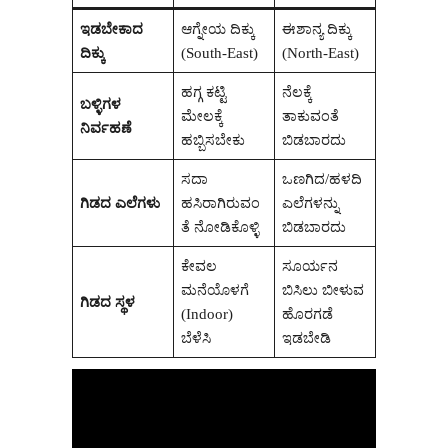
ಇಡಬೇಕಾದ
ಆಗ್ನೇಯ ದಿಕ್ಕು
ಈಶಾನ್ಯ ದಿಕ್ಕು
ದಿಕ್ಕು
(South-East)
(North-East)
ಹಗ್ಗ ಕಟ್ಟಿ
ನೆಲಕ್ಕೆ
ಬಳ್ಳಿಗಳ
ಮೇಲಕ್ಕೆ
ತಾಕುವಂತೆ
ನಿರ್ವಹಣೆ
ಹಬ್ಬಿಸಬೇಕು
ಬಿಡಬಾರದು
ಸದಾ
ಒಣಗಿದ/ಹಳದಿ
ಗಿಡದ ಎಲೆಗಳು
ಹಸಿರಾಗಿರುವಂ
ಎಲೆಗಳನ್ನು
ತೆ ನೋಡಿಕೊಳ್ಳಿ
ಬಿಡಬಾರದು
ಕೇವಲ
ಸೂರ್ಯನ
ಮನೆಯೊಳಗೆ
ಬಿಸಿಲು ಬೀಳುವ
ಗಿಡದ ಸ್ಥಳ
(Indoor)
ಹೊರಗಡೆ
ಬೆಳೆಸಿ
ಇಡಬೇಡಿ