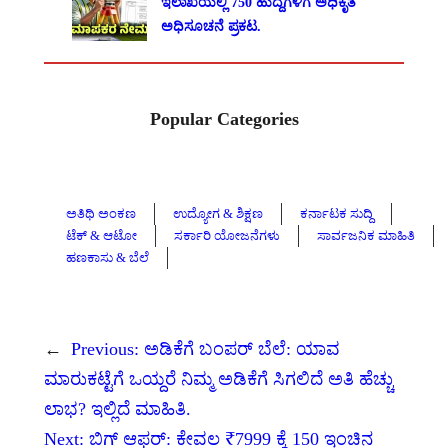
ಇಲಾಖೆಯಲ್ಲಿ 750 ಹುದ್ದೆಗಳಿಗೆ ಅಧಿಕೃತ
ಅಧಿಸೂಚನೆ ಪ್ರಕಟ.
Popular Categories
ಅತಿಥಿ ಅಂಕಣ
ಉದ್ಯೋಗ & ಶಿಕ್ಷಣ
ಕರ್ನಾಟಕ ಸುದ್ದಿ
ಟೆಕ್ & ಆಟೋ
ಸರ್ಕಾರಿ ಯೋಜನೆಗಳು
ಸಾರ್ವಜನಿಕ ಮಾಹಿತಿ
ಹಣಕಾಸು & ಬೆಲೆ
←
Previous:
ಅಡಿಕೆಗೆ ಬಂಪರ್ ಬೆಲೆ: ಯಾವ
ಮಾರುಕಟ್ಟೆಗೆ ಒಯ್ದರೆ ನಿಮ್ಮ ಅಡಿಕೆಗೆ ಸಿಗಲಿದೆ ಅತಿ ಹೆಚ್ಚು
ಲಾಭ? ಇಲ್ಲಿದೆ ಮಾಹಿತಿ.
Next:
ಬಿಗ್ ಆಫರ್: ಕೇವಲ ₹7999 ಕ್ಕೆ 150 ಇಂಚಿನ