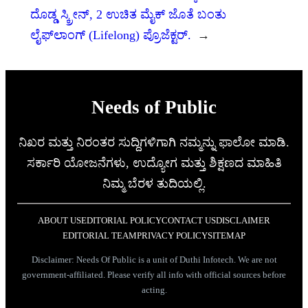
ದೊಡ್ಡ ಸ್ಕ್ರೀನ್, 2 ಉಚಿತ ಮೈಕ್ ಜೊತೆ ಬಂತು
ಲೈಫ್‌ಲಾಂಗ್ (Lifelong) ಪ್ರೊಜೆಕ್ಟರ್.
→
Needs of Public
ನಿಖರ ಮತ್ತು ನಿರಂತರ ಸುದ್ದಿಗಳಿಗಾಗಿ ನಮ್ಮನ್ನು ಫಾಲೋ ಮಾಡಿ.
ಸರ್ಕಾರಿ ಯೋಜನೆಗಳು, ಉದ್ಯೋಗ ಮತ್ತು ಶಿಕ್ಷಣದ ಮಾಹಿತಿ
ನಿಮ್ಮ ಬೆರಳ ತುದಿಯಲ್ಲಿ.
ABOUT US
EDITORIAL POLICY
CONTACT US
DISCLAIMER
EDITORIAL TEAM
PRIVACY POLICY
SITEMAP
Disclaimer: Needs Of Public is a unit of Duthi Infotech. We are not
government-affiliated. Please verify all info with official sources before
acting.