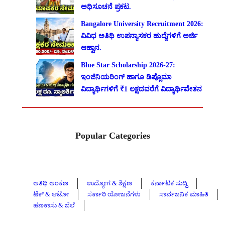
ಅಧಿಸೂಚನೆ ಪ್ರಕಟ.
Bangalore University Recruitment 2026:
ವಿವಿಧ ಅತಿಥಿ ಉಪನ್ಯಾಸಕರ ಹುದ್ದೆಗಳಿಗೆ ಅರ್ಜಿ
ಆಹ್ವಾನ.
Blue Star Scholarship 2026-27:
ಇಂಜಿನಿಯರಿಂಗ್ ಹಾಗೂ ಡಿಪ್ಲೊಮಾ
ವಿದ್ಯಾರ್ಥಿಗಳಿಗೆ ₹1 ಲಕ್ಷದವರೆಗೆ ವಿದ್ಯಾರ್ಥಿವೇತನ
Popular Categories
ಅತಿಥಿ ಅಂಕಣ
ಉದ್ಯೋಗ & ಶಿಕ್ಷಣ
ಕರ್ನಾಟಕ ಸುದ್ದಿ
ಟೆಕ್ & ಆಟೋ
ಸರ್ಕಾರಿ ಯೋಜನೆಗಳು
ಸಾರ್ವಜನಿಕ ಮಾಹಿತಿ
ಹಣಕಾಸು & ಬೆಲೆ