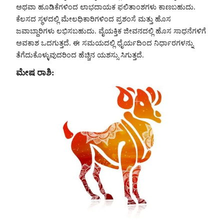
ಅಥವಾ ಹೂಡಿಕೆಗಳಿಂದ ಲಾಭದಾಯಕ ಫಲಿತಾಂಶಗಳು ಕಾಣಬಹುದು.
ಕೆಲಸದ ಸ್ಥಳದಲ್ಲಿ ಮೇಲಧಿಕಾರಿಗಳಿಂದ ಪ್ರಶಂಸೆ ಮತ್ತು ಹೊಸ
ಜವಾಬ್ದಾರಿಗಳು ಲಭಿಸಬಹುದು. ವೈಯಕ್ತಿಕ ಜೀವನದಲ್ಲಿ ಹೊಸ ಸಾಧನೆಗಳಿಗೆ
ಅವಕಾಶ ಒದಗುತ್ತದೆ. ಈ ಸಮಯದಲ್ಲಿ ಧೈರ್ಯದಿಂದ ನಿರ್ಧಾರಗಳನ್ನು
ತೆಗೆದುಕೊಳ್ಳುವುದರಿಂದ ಹೆಚ್ಚಿನ ಯಶಸ್ಸು ಸಿಗುತ್ತದೆ.
ಮೇಷ ರಾಶಿ: