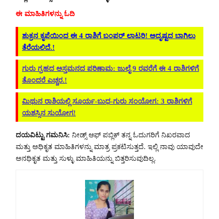
ಈ ಮಾಹಿತಿಗಳನ್ನು ಓದಿ
ಶುಕ್ರನ ಕೃಪೆಯಿಂದ ಈ 4 ರಾಶಿಗೆ ಬಂಪರ್ ಲಾಟರಿ! ಅದೃಷ್ಟದ ಬಾಗಿಲು
ತೆರೆಯಲಿದೆ.!
ಗುರು ಗ್ರಹದ ಅಸ್ತಮನದ ಪರಿಣಾಮ: ಜುಲೈ 9 ರವರೆಗೆ ಈ 4 ರಾಶಿಗಳಿಗೆ
ತೊಂದರೆ ಎಚ್ಚರ.!
ಮಿಥುನ ರಾಶಿಯಲ್ಲಿ ಸೂರ್ಯ-ಬುಧ-ಗುರು ಸಂಯೋಗ: 3 ರಾಶಿಗಳಿಗೆ
ಯಶಸ್ಸಿನ ಸುಯೋಗ!
ದಯವಿಟ್ಟು ಗಮನಿಸಿ:
ನೀಡ್ಸ್ ಆಫ್ ಪಬ್ಲಿಕ್ ತನ್ನ ಓದುಗರಿಗೆ ನಿಖರವಾದ
ಮತ್ತು ಅಧಿಕೃತ ಮಾಹಿತಿಗಳನ್ನು ಮಾತ್ರ ಪ್ರಕಟಿಸುತ್ತದೆ. ಇಲ್ಲಿ ನಾವು ಯಾವುದೇ
ಅನಧಿಕೃತ ಮತ್ತು ಸುಳ್ಳು ಮಾಹಿತಿಯನ್ನು ಬಿತ್ತರಿಸುವುದಿಲ್ಲ.