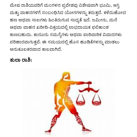
ಮೇಷ ರಾಶಿಯವರಿಗೆ ಮಂಗಳನ ಪ್ರವೇಶವು ವಿಶೇಷವಾಗಿ ಭೂಮಿ, ಆಸ್ತಿ
ಮತ್ತು ವಾಹನಗಳಿಗೆ ಸಂಬಂಧಿಸಿದ ಯೋಗಗಳನ್ನು ತರುತ್ತದೆ. ಕಳೆದುಹೋದ
ಹಣ ಅಥವಾ ಸಾಲಗಳು ಹಿಂತಿರುಗುವ ಸಾಧ್ಯತೆ ಇದೆ. ಜಮೀನು, ಮನೆ
ಅಥವಾ ವಾಹನ ಖರೀದಿ-ವಿಕ್ರಯದಲ್ಲಿ ಲಾಭದಾಯಕ ಫಲಿತಾಂಶ
ಕಾಣಬಹುದು. ಕಾನೂನು ಸಮಸ್ಯೆಗಳು ಅಥವಾ ಪಾರಿವಾರಿಕ ವಿವಾದಗಳು
ಪರಿಹಾರವಾಗುತ್ತವೆ. ಈ ಸಮಯದಲ್ಲಿ ಹೊಸ ಹೂಡಿಕೆಗಳನ್ನು ಮಾಡಲು
ಅನುಕೂಲಕರವಾದ ಕಾಲವಾಗಿದೆ.
ತುಲಾ ರಾಶಿ: