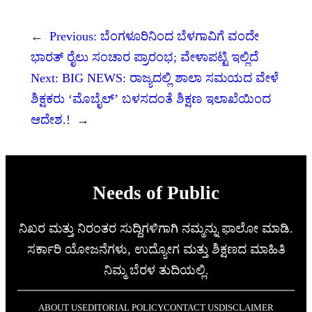
←
Previous:
ಬೆಂಗಳೂರಿನಿಂದ ಬೆಳಗಾವಿಗೆ ವಂದೇ
ಭಾರತ್ ರೈಲು ಸಂಚಾರ ಪ್ರಾರಂಭ; ವೇಳಾಪಟ್ಟಿ ಇಲ್ಲಿದೆ
Next:
BIG NEWS: ರಾಜ್ಯದಲ್ಲಿ ಶಾಲಾ ಸಮಯದ ವೇಳೆ
ಶಿಕ್ಷಕರು ‘ಮೊಬೈಲ್’ ಬಳಸದಂತೆ ಶಿಕ್ಷಣ ಇಲಾಖೆಯಿಂದ
ಆದೇಶ.!
→
Needs of Public
ನಿಖರ ಮತ್ತು ನಿರಂತರ ಸುದ್ದಿಗಳಿಗಾಗಿ ನಮ್ಮನ್ನು ಫಾಲೋ ಮಾಡಿ.
ಸರ್ಕಾರಿ ಯೋಜನೆಗಳು, ಉದ್ಯೋಗ ಮತ್ತು ಶಿಕ್ಷಣದ ಮಾಹಿತಿ
ನಿಮ್ಮ ಬೆರಳ ತುದಿಯಲ್ಲಿ.
ABOUT US
EDITORIAL POLICY
CONTACT US
DISCLAIMER