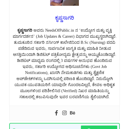
ಕೃಷ್ಣಸಾಗರಿ
ಕೃಷ್ಣಸಾಗರಿ
ಅವರು NeedsOfPublic.in ನ ‘ಉದ್ಯೋಗ ಮತ್ತು ವೃತ್ತಿ
ಮಾರ್ಗದರ್ಶನ’ (Job Updates & Career) ವಿಭಾಗದ ಮುಖ್ಯಸ್ಥರಾಗಿದ್ದಾರೆ.
ತುಮಕೂರಿನ ಸರ್ಕಾರಿ ನರ್ಸಿಂಗ್ ಕಾಲೇಜಿನಿಂದ B.Sc (Nursing) ಪದವಿ
ಪಡೆದಿರುವ ಇವರು, ಸಾರ್ವಜನಿಕ ಜಾಗೃತಿ ಮತ್ತು ಮಾಹಿತಿ ನೀಡುವ
ಆಸಕ್ತಿಯಿಂದಾಗಿ ಡಿಜಿಟಲ್ ಪತ್ರಿಕೋದ್ಯಮ ಕ್ಷೇತ್ರವನ್ನು ಆಯ್ದುಕೊಂಡಿದ್ದಾರೆ.
ಡಿಜಿಟಲ್ ಮಾಧ್ಯಮ ರಂಗದಲ್ಲಿ 3 ವರ್ಷಗಳ ಅನುಭವ ಹೊಂದಿರುವ
ಇವರು, ಸರ್ಕಾರಿ ಉದ್ಯೋಗದ ಅಧಿಸೂಚನೆಗಳು (Govt Job
Notifications), ಖಾಸಗಿ ನೇಮಕಾತಿಗಳು ಮತ್ತು ಶೈಕ್ಷಣಿಕ
ಅಪ್‌ಡೇಟ್‌ಗಳನ್ನು ಒದಗಿಸುವಲ್ಲಿ ಪರಿಣತಿ ಹೊಂದಿದ್ದಾರೆ. ನಿರುದ್ಯೋಗಿ
ಯುವಕ-ಯುವತಿಯರಿಗೆ ಯಾವುದೇ ಗೊಂದಲವಿಲ್ಲದೆ, ಕೇವಲ ಅಧಿಕೃತ
ಮೂಲಗಳಿಂದ ಪರಿಶೀಲಿಸಿದ (Verified) ನಿಖರ ಮಾಹಿತಿಯನ್ನು
ಸಕಾಲದಲ್ಲಿ ತಲುಪಿಸುವುದೇ ಇವರ ಬರವಣಿಗೆಯ ಶೈಲಿಯಾಗಿದೆ.