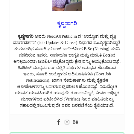
ಕೃಷ್ಣಸಾಗರಿ
ಕೃಷ್ಣಸಾಗರಿ
ಅವರು NeedsOfPublic.in ನ ‘ಉದ್ಯೋಗ ಮತ್ತು ವೃತ್ತಿ
ಮಾರ್ಗದರ್ಶನ’ (Job Updates & Career) ವಿಭಾಗದ ಮುಖ್ಯಸ್ಥರಾಗಿದ್ದಾರೆ.
ತುಮಕೂರಿನ ಸರ್ಕಾರಿ ನರ್ಸಿಂಗ್ ಕಾಲೇಜಿನಿಂದ B.Sc (Nursing) ಪದವಿ
ಪಡೆದಿರುವ ಇವರು, ಸಾರ್ವಜನಿಕ ಜಾಗೃತಿ ಮತ್ತು ಮಾಹಿತಿ ನೀಡುವ
ಆಸಕ್ತಿಯಿಂದಾಗಿ ಡಿಜಿಟಲ್ ಪತ್ರಿಕೋದ್ಯಮ ಕ್ಷೇತ್ರವನ್ನು ಆಯ್ದುಕೊಂಡಿದ್ದಾರೆ.
ಡಿಜಿಟಲ್ ಮಾಧ್ಯಮ ರಂಗದಲ್ಲಿ 3 ವರ್ಷಗಳ ಅನುಭವ ಹೊಂದಿರುವ
ಇವರು, ಸರ್ಕಾರಿ ಉದ್ಯೋಗದ ಅಧಿಸೂಚನೆಗಳು (Govt Job
Notifications), ಖಾಸಗಿ ನೇಮಕಾತಿಗಳು ಮತ್ತು ಶೈಕ್ಷಣಿಕ
ಅಪ್‌ಡೇಟ್‌ಗಳನ್ನು ಒದಗಿಸುವಲ್ಲಿ ಪರಿಣತಿ ಹೊಂದಿದ್ದಾರೆ. ನಿರುದ್ಯೋಗಿ
ಯುವಕ-ಯುವತಿಯರಿಗೆ ಯಾವುದೇ ಗೊಂದಲವಿಲ್ಲದೆ, ಕೇವಲ ಅಧಿಕೃತ
ಮೂಲಗಳಿಂದ ಪರಿಶೀಲಿಸಿದ (Verified) ನಿಖರ ಮಾಹಿತಿಯನ್ನು
ಸಕಾಲದಲ್ಲಿ ತಲುಪಿಸುವುದೇ ಇವರ ಬರವಣಿಗೆಯ ಶೈಲಿಯಾಗಿದೆ.