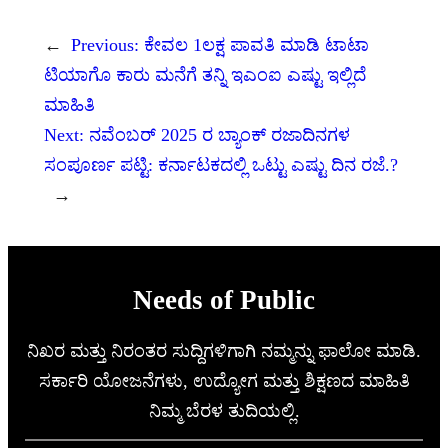
←
Previous:
ಕೇವಲ 1ಲಕ್ಷ ಪಾವತಿ ಮಾಡಿ ಟಾಟಾ
ಟಿಯಾಗೊ ಕಾರು ಮನೆಗೆ ತನ್ನಿ ಇಎಂಐ ಎಷ್ಟು ಇಲ್ಲಿದೆ
ಮಾಹಿತಿ
Next:
ನವೆಂಬರ್ 2025 ರ ಬ್ಯಾಂಕ್ ರಜಾದಿನಗಳ
ಸಂಪೂರ್ಣ ಪಟ್ಟಿ: ಕರ್ನಾಟಕದಲ್ಲಿ ಒಟ್ಟು ಎಷ್ಟು ದಿನ ರಜೆ.?
→
Needs of Public
ನಿಖರ ಮತ್ತು ನಿರಂತರ ಸುದ್ದಿಗಳಿಗಾಗಿ ನಮ್ಮನ್ನು ಫಾಲೋ ಮಾಡಿ.
ಸರ್ಕಾರಿ ಯೋಜನೆಗಳು, ಉದ್ಯೋಗ ಮತ್ತು ಶಿಕ್ಷಣದ ಮಾಹಿತಿ
ನಿಮ್ಮ ಬೆರಳ ತುದಿಯಲ್ಲಿ.