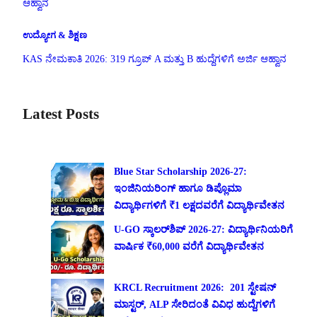
ಆಹ್ವಾನ
ಉದ್ಯೋಗ & ಶಿಕ್ಷಣ
KAS ನೇಮಕಾತಿ 2026: 319 ಗ್ರೂಪ್ A ಮತ್ತು B ಹುದ್ದೆಗಳಿಗೆ ಅರ್ಜಿ ಆಹ್ವಾನ
Latest Posts
Blue Star Scholarship 2026-27:
ಇಂಜಿನಿಯರಿಂಗ್ ಹಾಗೂ ಡಿಪ್ಲೊಮಾ
ವಿದ್ಯಾರ್ಥಿಗಳಿಗೆ ₹1 ಲಕ್ಷದವರೆಗೆ ವಿದ್ಯಾರ್ಥಿವೇತನ
U-GO ಸ್ಕಾಲರ್‌ಶಿಪ್ 2026-27: ವಿದ್ಯಾರ್ಥಿನಿಯರಿಗೆ
ವಾರ್ಷಿಕ ₹60,000 ವರೆಗೆ ವಿದ್ಯಾರ್ಥಿವೇತನ
KRCL Recruitment 2026: 201 ಸ್ಟೇಷನ್
ಮಾಸ್ಟರ್, ALP ಸೇರಿದಂತೆ ವಿವಿಧ ಹುದ್ದೆಗಳಿಗೆ