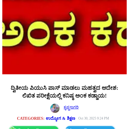
ದ್ವಿತೀಯ ಪಿಯುಸಿ ಪಾಸ್ ಮಾಡಲು ಮಹತ್ವದ ಆದೇಶ:
ಲಿಖಿತ ಪರೀಕ್ಷೆಯಲ್ಲಿ ಕನಿಷ್ಠ ಅಂಕ ಕಡ್ಡಾಯ!
ಕೃಷ್ಣಸಾಗರಿ
CATEGORIES:
ಉದ್ಯೋಗ & ಶಿಕ್ಷಣ
Oct 30, 2025 9:24 PM