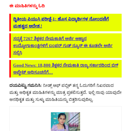
ಈ ಮಾಹಿತಿಗಳನ್ನು ಓದಿ
ದ್ವಿತೀಯ ಪಿಯುಸಿ ಪರೀಕ್ಷೆ-1: ಹೊಸ ವಿದ್ಯಾರ್ಥಿಗಳ ನೋಂದಣಿಗೆ
ಮಹತ್ವದ ಆದೇಶ.!
ಸದ್ಯಕ್ಕೆ 7267 ಶಿಕ್ಷಕರ ನೇಮಕಾತಿಗೆ ಅರ್ಜಿ ಆಹ್ವಾನ
ಉದ್ಯೋಗಾಕಾಂಕ್ಷಿಗಳಿಗೆ ಬಂಪರ್ ಗುಡ್ ನ್ಯೂಸ್ ಈ ಕೂಡಲೇ ಅರ್ಜಿ
ಸಲ್ಲಿಸಿ
Good News: 18,800 ಶಿಕ್ಷಕರ ನೇಮಕಾತಿ ರಾಜ್ಯ ಸರ್ಕಾರದಿಂದ ಬಿಗ್‌
ಅಪ್ಡೇಟ್ ಅಧಿಸೂಚನೆಗೆ…
ದಯವಿಟ್ಟು ಗಮನಿಸಿ:
ನೀಡ್ಸ್ ಆಫ್ ಪಬ್ಲಿಕ್ ತನ್ನ ಓದುಗರಿಗೆ ನಿಖರವಾದ
ಮತ್ತು ಅಧಿಕೃತ ಮಾಹಿತಿಗಳನ್ನು ಮಾತ್ರ ಪ್ರಕಟಿಸುತ್ತದೆ. ಇಲ್ಲಿ ನಾವು ಯಾವುದೇ
ಅನಧಿಕೃತ ಮತ್ತು ಸುಳ್ಳು ಮಾಹಿತಿಯನ್ನು ಬಿತ್ತರಿಸುವುದಿಲ್ಲ.