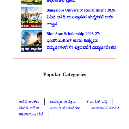
ಅಧಿಸೂಚನೆ ಪ್ರಕಟ.
Bangalore University Recruitment 2026:
ವಿವಿಧ ಅತಿಥಿ ಉಪನ್ಯಾಸಕರ ಹುದ್ದೆಗಳಿಗೆ ಅರ್ಜಿ
ಆಹ್ವಾನ.
Blue Star Scholarship 2026-27:
ಇಂಜಿನಿಯರಿಂಗ್ ಹಾಗೂ ಡಿಪ್ಲೊಮಾ
ವಿದ್ಯಾರ್ಥಿಗಳಿಗೆ ₹1 ಲಕ್ಷದವರೆಗೆ ವಿದ್ಯಾರ್ಥಿವೇತನ
Popular Categories
ಅತಿಥಿ ಅಂಕಣ
ಉದ್ಯೋಗ & ಶಿಕ್ಷಣ
ಕರ್ನಾಟಕ ಸುದ್ದಿ
ಟೆಕ್ & ಆಟೋ
ಸರ್ಕಾರಿ ಯೋಜನೆಗಳು
ಸಾರ್ವಜನಿಕ ಮಾಹಿತಿ
ಹಣಕಾಸು & ಬೆಲೆ