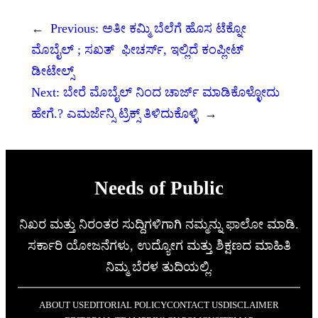
←
Previous:
ಅತೀ ಕಮ್ಮಿ ಬೆಲೆಗೆ ಹೊಸ ಟೆಕ್ನೋ
ಮೊಬೈಲ್ ; ಸಖತ್ ಫೀಚರ್ಸ್‌, ಇಲ್ಲಿದೆ ಕಂಪ್ಲೀಟ್
ಡೀಟೇಲ್ಸ್
Next:
ಬೇರೆ ಮೊಬೈಲ್ ನಿಂದ ಚಾರ್ಜ್ ಮಾಡಿಕೊಳ್ಳೋದು
ಹೇಗೆ.? ಎಮರ್ಜೆನ್ಸಿ ಟ್ರಿಕ್ಸ್ ತಿಳಿದುಕೊಳ್ಳಿ
→
Needs of Public
ನಿಖರ ಮತ್ತು ನಿರಂತರ ಸುದ್ದಿಗಳಿಗಾಗಿ ನಮ್ಮನ್ನು ಫಾಲೋ ಮಾಡಿ.
ಸರ್ಕಾರಿ ಯೋಜನೆಗಳು, ಉದ್ಯೋಗ ಮತ್ತು ಶಿಕ್ಷಣದ ಮಾಹಿತಿ
ನಿಮ್ಮ ಬೆರಳ ತುದಿಯಲ್ಲಿ.
ABOUT US
EDITORIAL POLICY
CONTACT US
DISCLAIMER