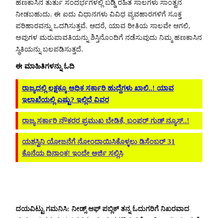
ಹಣಕಾಸಿನ ತುರ್ತು ಸಂದರ್ಭಗಳಲ್ಲಿ ಬಡ್ಡಿ ರಹಿತ ಸಾಲಗಳು ಸಾಂತ್ವನ
ನೀಡಬಹುದು. ಈ ಐದು ವಿಧಾನಗಳು ವಿವಿಧ ವ್ಯವಹಾರಗಳಿಗೆ ಸೂಕ್ತ
ಪರಿಹಾರವನ್ನು ಒದಗಿಸುತ್ತವೆ. ಆದರೆ, ಯಾವ ರೀತಿಯ ಸಾಲವೇ ಆಗಲಿ,
ಅವುಗಳ ಮರುಪಾವತಿಯನ್ನು ಶಿಸ್ತಿನೊಂದಿಗೆ ನಡೆಸುವುದು ನಿಮ್ಮ ಹಣಕಾಸಿನ
ಸ್ಥಿತಿಯನ್ನು ಬಲಪಡಿಸುತ್ತದೆ.
ಈ ಮಾಹಿತಿಗಳನ್ನು ಓದಿ
ರಾಜ್ಯದಲ್ಲಿ ಲಕ್ಷಕ್ಕೂ ಅಧಿಕ ಸರ್ಕಾರಿ ಹುದ್ದೆಗಳು ಖಾಲಿ..! ಯಾವ
ಇಲಾಖೆಯಲ್ಲಿ ಎಷ್ಟು? ಇಲ್ಲಿದೆ ವಿವರ
ರಾಜ್ಯ ಸರ್ಕಾರಿ ನೌಕರರ ಪ್ರಮುಖ ಬೇಡಿಕೆ, ಬಂಪರ್ ಗುಡ್ ನ್ಯೂಸ್..!
ಯಶಸ್ವಿನಿ ಯೋಜನೆಗೆ ನೋಂದಾಯಿಸಿಕೊಳ್ಳಲು ಡಿಸೆಂಬರ್ 31
ಕೊನೆಯ ದಿನಾಂಕ! ಇಂದೇ ಅರ್ಜಿ ಸಲ್ಲಿಸಿ
ದಯವಿಟ್ಟು ಗಮನಿಸಿ: ನೀಡ್ಸ್ ಆಫ್ ಪಬ್ಲಿಕ್ ತನ್ನ ಓದುಗರಿಗೆ ನಿಖರವಾದ