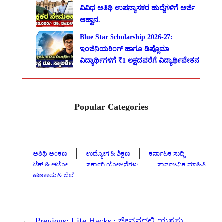
ವಿವಿಧ ಅತಿಥಿ ಉಪನ್ಯಾಸಕರ ಹುದ್ದೆಗಳಿಗೆ ಅರ್ಜಿ
ಆಹ್ವಾನ.
Blue Star Scholarship 2026-27:
ಇಂಜಿನಿಯರಿಂಗ್ ಹಾಗೂ ಡಿಪ್ಲೊಮಾ
ವಿದ್ಯಾರ್ಥಿಗಳಿಗೆ ₹1 ಲಕ್ಷದವರೆಗೆ ವಿದ್ಯಾರ್ಥಿವೇತನ
Popular Categories
ಅತಿಥಿ ಅಂಕಣ
ಉದ್ಯೋಗ & ಶಿಕ್ಷಣ
ಕರ್ನಾಟಕ ಸುದ್ದಿ
ಟೆಕ್ & ಆಟೋ
ಸರ್ಕಾರಿ ಯೋಜನೆಗಳು
ಸಾರ್ವಜನಿಕ ಮಾಹಿತಿ
ಹಣಕಾಸು & ಬೆಲೆ
←
Previous:
Life Hacks : ಜೀವನದಲ್ಲಿ ಯಶಸ್ಸು