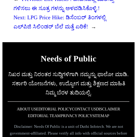
ಗಳಿಸಲು ಈ ಸೂತ್ರ ಗಳನ್ನು ಅಳವಡಿಸಿಕೊಳ್ಳಿ.!
Next:
LPG Price Hike: ಡಿಸೆಂಬರ್ ತಿಂಗಳಲ್ಲಿ
ಎಲ್‌ಪಿಜಿ ಸಿಲಿಂಡರ್ ಬೆಲೆ ಮತ್ತೆ ಏರಿಕೆ!
→
Needs of Public
ನಿಖರ ಮತ್ತು ನಿರಂತರ ಸುದ್ದಿಗಳಿಗಾಗಿ ನಮ್ಮನ್ನು ಫಾಲೋ ಮಾಡಿ.
ಸರ್ಕಾರಿ ಯೋಜನೆಗಳು, ಉದ್ಯೋಗ ಮತ್ತು ಶಿಕ್ಷಣದ ಮಾಹಿತಿ
ನಿಮ್ಮ ಬೆರಳ ತುದಿಯಲ್ಲಿ.
ABOUT US
EDITORIAL POLICY
CONTACT US
DISCLAIMER
EDITORIAL TEAM
PRIVACY POLICY
SITEMAP
Disclaimer: Needs Of Public is a unit of Duthi Infotech. We are not
government-affiliated. Please verify all info with official sources before