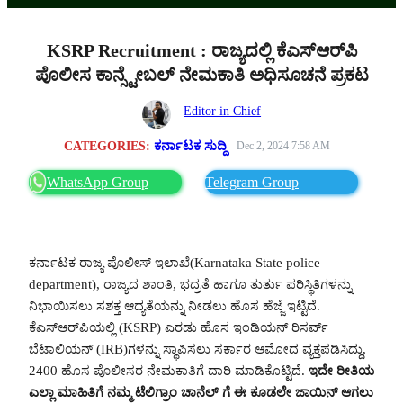
KSRP Recruitment : ರಾಜ್ಯದಲ್ಲಿ ಕೆಎಸ್‌ಆರ್‌ಪಿ
ಪೊಲೀಸ ಕಾನ್ಸ್ಟೇಬಲ್ ನೇಮಕಾತಿ ಅಧಿಸೂಚನೆ ಪ್ರಕಟ
Editor in Chief
CATEGORIES:
ಕರ್ನಾಟಕ ಸುದ್ದಿ
Dec 2, 2024 7:58 AM
WhatsApp Group
Telegram Group
ಕರ್ನಾಟಕ ರಾಜ್ಯ ಪೊಲೀಸ್ ಇಲಾಖೆ(Karnataka State police
department), ರಾಜ್ಯದ ಶಾಂತಿ, ಭದ್ರತೆ ಹಾಗೂ ತುರ್ತು ಪರಿಸ್ಥಿತಿಗಳನ್ನು
ನಿಭಾಯಿಸಲು ಸಶಕ್ತ ಆದ್ಯತೆಯನ್ನು ನೀಡಲು ಹೊಸ ಹೆಜ್ಜೆ ಇಟ್ಟಿದೆ.
ಕೆಎಸ್‌ಆರ್‌ಪಿಯಲ್ಲಿ (KSRP) ಎರಡು ಹೊಸ ಇಂಡಿಯನ್ ರಿಸರ್ವ್
ಬೆಟಾಲಿಯನ್‌ (IRB)ಗಳನ್ನು ಸ್ಥಾಪಿಸಲು ಸರ್ಕಾರ ಆಮೋದ ವ್ಯಕ್ತಪಡಿಸಿದ್ದು,
2400 ಹೊಸ ಪೊಲೀಸರ ನೇಮಕಾತಿಗೆ ದಾರಿ ಮಾಡಿಕೊಟ್ಟಿದೆ.
ಇದೇ ರೀತಿಯ
ಎಲ್ಲಾ ಮಾಹಿತಿಗೆ ನಮ್ಮ ಟೆಲಿಗ್ರಾಂ ಚಾನೆಲ್ ಗೆ ಈ ಕೂಡಲೇ ಜಾಯಿನ್ ಆಗಲು