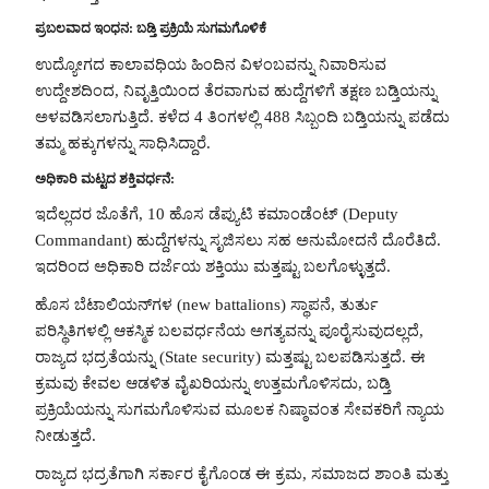
ಪ್ರಬಲವಾದ ಇಂಧನ: ಬಡ್ತಿ ಪ್ರಕ್ರಿಯೆ ಸುಗಮಗೊಳಿಕೆ
ಉದ್ಯೋಗದ ಕಾಲಾವಧಿಯ ಹಿಂದಿನ ವಿಳಂಬವನ್ನು ನಿವಾರಿಸುವ
ಉದ್ದೇಶದಿಂದ, ನಿವೃತ್ತಿಯಿಂದ ತೆರವಾಗುವ ಹುದ್ದೆಗಳಿಗೆ ತಕ್ಷಣ ಬಡ್ತಿಯನ್ನು
ಅಳವಡಿಸಲಾಗುತ್ತಿದೆ. ಕಳೆದ 4 ತಿಂಗಳಲ್ಲಿ 488 ಸಿಬ್ಬಂದಿ ಬಡ್ತಿಯನ್ನು ಪಡೆದು
ತಮ್ಮ ಹಕ್ಕುಗಳನ್ನು ಸಾಧಿಸಿದ್ದಾರೆ.
ಅಧಿಕಾರಿ ಮಟ್ಟದ ಶಕ್ತಿವರ್ಧನೆ:
ಇದೆಲ್ಲದರ ಜೊತೆಗೆ, 10 ಹೊಸ ಡೆಪ್ಯುಟಿ ಕಮಾಂಡೆಂಟ್ (Deputy
Commandant) ಹುದ್ದೆಗಳನ್ನು ಸೃಜಿಸಲು ಸಹ ಅನುಮೋದನೆ ದೊರೆತಿದೆ.
ಇದರಿಂದ ಅಧಿಕಾರಿ ದರ್ಜೆಯ ಶಕ್ತಿಯು ಮತ್ತಷ್ಟು ಬಲಗೊಳ್ಳುತ್ತದೆ.
ಹೊಸ ಬೆಟಾಲಿಯನ್‌ಗಳ (new battalions) ಸ್ಥಾಪನೆ, ತುರ್ತು
ಪರಿಸ್ಥಿತಿಗಳಲ್ಲಿ ಆಕಸ್ಮಿಕ ಬಲವರ್ಧನೆಯ ಅಗತ್ಯವನ್ನು ಪೂರೈಸುವುದಲ್ಲದೆ,
ರಾಜ್ಯದ ಭದ್ರತೆಯನ್ನು (State security) ಮತ್ತಷ್ಟು ಬಲಪಡಿಸುತ್ತದೆ. ಈ
ಕ್ರಮವು ಕೇವಲ ಆಡಳಿತ ವೈಖರಿಯನ್ನು ಉತ್ತಮಗೊಳಿಸದು, ಬಡ್ತಿ
ಪ್ರಕ್ರಿಯೆಯನ್ನು ಸುಗಮಗೊಳಿಸುವ ಮೂಲಕ ನಿಷ್ಠಾವಂತ ಸೇವಕರಿಗೆ ನ್ಯಾಯ
ನೀಡುತ್ತದೆ.
ರಾಜ್ಯದ ಭದ್ರತೆಗಾಗಿ ಸರ್ಕಾರ ಕೈಗೊಂಡ ಈ ಕ್ರಮ, ಸಮಾಜದ ಶಾಂತಿ ಮತ್ತು