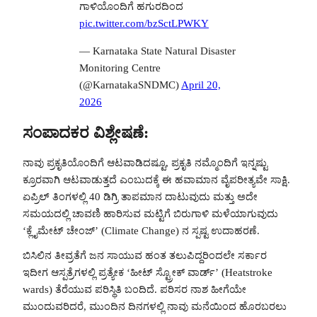
ಗಾಳಿಯೊಂದಿಗೆ ಹಗುರದಿಂದ
pic.twitter.com/bzSctLPWKY
— Karnataka State Natural Disaster
Monitoring Centre
(@KarnatakaSNDMC)
April 20,
2026
ಸಂಪಾದಕರ ವಿಶ್ಲೇಷಣೆ
:
ನಾವು ಪ್ರಕೃತಿಯೊಂದಿಗೆ ಆಟವಾಡಿದಷ್ಟೂ, ಪ್ರಕೃತಿ ನಮ್ಮೊಂದಿಗೆ ಇನ್ನಷ್ಟು
ಕ್ರೂರವಾಗಿ ಆಟವಾಡುತ್ತದೆ ಎಂಬುದಕ್ಕೆ ಈ ಹವಾಮಾನ ವೈಪರೀತ್ಯವೇ ಸಾಕ್ಷಿ.
ಏಪ್ರಿಲ್ ತಿಂಗಳಲ್ಲಿ 40 ಡಿಗ್ರಿ ತಾಪಮಾನ ದಾಟುವುದು ಮತ್ತು ಅದೇ
ಸಮಯದಲ್ಲಿ ಚಾವಣಿ ಹಾರಿಸುವ ಮಟ್ಟಿಗೆ ಬಿರುಗಾಳಿ ಮಳೆಯಾಗುವುದು
‘ಕ್ಲೈಮೇಟ್ ಚೇಂಜ್’ (Climate Change) ನ ಸ್ಪಷ್ಟ ಉದಾಹರಣೆ.
ಬಿಸಿಲಿನ ತೀವ್ರತೆಗೆ ಜನ ಸಾಯುವ ಹಂತ ತಲುಪಿದ್ದರಿಂದಲೇ ಸರ್ಕಾರ
ಇದೀಗ ಆಸ್ಪತ್ರೆಗಳಲ್ಲಿ ಪ್ರತ್ಯೇಕ ‘ಹೀಟ್ ಸ್ಟ್ರೋಕ್ ವಾರ್ಡ್’ (Heatstroke
wards) ತೆರೆಯುವ ಪರಿಸ್ಥಿತಿ ಬಂದಿದೆ. ಪರಿಸರ ನಾಶ ಹೀಗೆಯೇ
ಮುಂದುವರಿದರೆ, ಮುಂದಿನ ದಿನಗಳಲ್ಲಿ ನಾವು ಮನೆಯಿಂದ ಹೊರಬರಲು