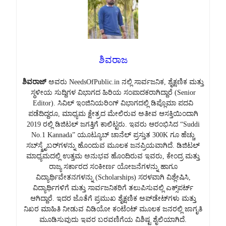
ಶಿವರಾಜ
ಶಿವರಾಜ್
ಅವರು NeedsOfPublic.in ನಲ್ಲಿ ಸಾರ್ವಜನಿಕ, ಶೈಕ್ಷಣಿಕ ಮತ್ತು
ಸ್ಥಳೀಯ ಸುದ್ದಿಗಳ ವಿಭಾಗದ ಹಿರಿಯ ಸಂಪಾದಕರಾಗಿದ್ದಾರೆ (Senior
Editor). ಸಿವಿಲ್ ಇಂಜಿನಿಯರಿಂಗ್ ವಿಭಾಗದಲ್ಲಿ ಡಿಪ್ಲೊಮಾ ಪದವಿ
ಪಡೆದಿದ್ದರೂ, ಮಾಧ್ಯಮ ಕ್ಷೇತ್ರದ ಮೇಲಿರುವ ಅತೀವ ಆಸಕ್ತಿಯಿಂದಾಗಿ
2019 ರಲ್ಲಿ ಡಿಜಿಟಲ್ ಜಗತ್ತಿಗೆ ಕಾಲಿಟ್ಟರು. ಇವರು ಆರಂಭಿಸಿದ “Suddi
No.1 Kannada” ಯೂಟ್ಯೂಬ್ ಚಾನೆಲ್ ಪ್ರಸ್ತುತ 300K ಗೂ ಹೆಚ್ಚು
ಸಬ್‌ಸ್ಕ್ರೈಬರ್‌ಗಳನ್ನು ಹೊಂದುವ ಮೂಲಕ ಜನಪ್ರಿಯವಾಗಿದೆ. ಡಿಜಿಟಲ್
ಮಾಧ್ಯಮದಲ್ಲಿ ಉತ್ತಮ ಅನುಭವ ಹೊಂದಿರುವ ಇವರು, ಕೇಂದ್ರ ಮತ್ತು
ರಾಜ್ಯ ಸರ್ಕಾರದ ಸಂಕೀರ್ಣ ಯೋಜನೆಗಳನ್ನು ಹಾಗೂ
ವಿದ್ಯಾರ್ಥಿವೇತನಗಳನ್ನು (Scholarships) ಸರಳವಾಗಿ ವಿಶ್ಲೇಷಿಸಿ,
ವಿದ್ಯಾರ್ಥಿಗಳಿಗೆ ಮತ್ತು ಸಾರ್ವಜನಿಕರಿಗೆ ತಲುಪಿಸುವಲ್ಲಿ ಎಕ್ಸ್‌ಪರ್ಟ್
ಆಗಿದ್ದಾರೆ. ಇದರ ಜೊತೆಗೆ ಪ್ರಮುಖ ಶೈಕ್ಷಣಿಕ ಅಪ್‌ಡೇಟ್‌ಗಳು ಮತ್ತು
ನಿಖರ ಮಾಹಿತಿ ನೀಡುವ ವಿಡಿಯೋ ಕಂಟೆಂಟ್ ಮೂಲಕ ಜನರಲ್ಲಿ ಜಾಗೃತಿ
ಮೂಡಿಸುವುದು ಇವರ ಬರವಣಿಗೆಯ ವಿಶಿಷ್ಟ ಶೈಲಿಯಾಗಿದೆ.