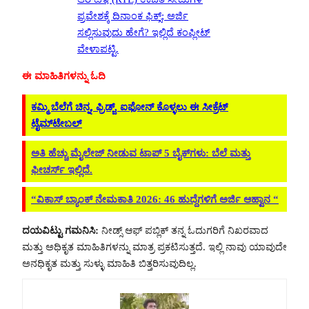
ಪ್ರವೇಶಕ್ಕೆ ದಿನಾಂಕ ಫಿಕ್ಸ್; ಅರ್ಜಿ
ಸಲ್ಲಿಸುವುದು ಹೇಗೆ? ಇಲ್ಲಿದೆ ಕಂಪ್ಲೀಟ್
ವೇಳಾಪಟ್ಟಿ.
ಈ ಮಾಹಿತಿಗಳನ್ನು ಓದಿ
ಕಮ್ಮಿ ಬೆಲೆಗೆ ಚಿನ್ನ, ಫ್ರಿಡ್ಜ್, ಐಫೋನ್ ಕೊಳ್ಳಲು ಈ ಸೀಕ್ರೆಟ್
ಟೈಮ್‌ಟೇಬಲ್
ಅತಿ ಹೆಚ್ಚು ಮೈಲೇಜ್ ನೀಡುವ ಟಾಪ್ 5 ಬೈಕ್‌ಗಳು: ಬೆಲೆ ಮತ್ತು
ಫೀಚರ್ಸ್ ಇಲ್ಲಿದೆ.
“ವಿಕಾಸ್ ಬ್ಯಾಂಕ್ ನೇಮಕಾತಿ 2026: 46 ಹುದ್ದೆಗಳಿಗೆ ಅರ್ಜಿ ಆಹ್ವಾನ “
ದಯವಿಟ್ಟು ಗಮನಿಸಿ:
ನೀಡ್ಸ್ ಆಫ್ ಪಬ್ಲಿಕ್ ತನ್ನ ಓದುಗರಿಗೆ ನಿಖರವಾದ
ಮತ್ತು ಅಧಿಕೃತ ಮಾಹಿತಿಗಳನ್ನು ಮಾತ್ರ ಪ್ರಕಟಿಸುತ್ತದೆ. ಇಲ್ಲಿ ನಾವು ಯಾವುದೇ
ಅನಧಿಕೃತ ಮತ್ತು ಸುಳ್ಳು ಮಾಹಿತಿ ಬಿತ್ತರಿಸುವುದಿಲ್ಲ.