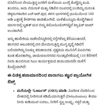
ಬಿಸಿಲಿನಿಂದ ಬೇಯುತ್ತಿದ್ದ ಜನರಿಗೆ ಮಳೆರಾಯ ಎಂಟ್ರಿ ಕೊಟ್ಟಿದ್ದು ಖುಷಿ
ತಂದರೂ, ಅದು ಬಿರುಗಾಳಿ ಮತ್ತು ಸಿಡಿಲಿನ ರೂಪದಲ್ಲಿ ಬಂದಿದ್ದು ದುರಂತ.
ಚಿಕ್ಕಮಗಳೂರಿನ ಎನ್.ಆರ್.ಪುರ, ಕಳಸ ಭಾಗಗಳಲ್ಲಿ ಭೂಮಿಯಿಂದ 100
ಅಡಿ ಎತ್ತರಕ್ಕೆ ಶೀಟ್‌ಗಳು ಹಾರಿಹೋಗಿವೆ. ಬಾಳೆಹೊನ್ನೂರು-ಕೊಟ್ಟಿಗೆಹಾರ
ಮಾರ್ಗದಲ್ಲಿ ಬೃಹತ್ ಮರ ಬಿದ್ದು ಕಿಲೋಮೀಟರ್‌ಗಟ್ಟಲೆ ಟ್ರಾಫಿಕ್ ಜಾಮ್
ಉಂಟಾಗಿದೆ.
ಇನ್ನು ಹಾವೇರಿಯ ರಾಣೇಬೆನ್ನೂರಿನಲ್ಲಿ ರಸ್ತೆಗಳೆಲ್ಲಾ ಕೆರೆಯಂತಾದರೆ,
ಹಾಸನದ ಆಲೂರಿನಲ್ಲಿ ದನ ಮೇಯಿಸುತ್ತಿದ್ದ ಮುಗ್ಧ ವೃದ್ಧೆ ಸಿಡಿಲಿಗೆ
ಬಲಿಯಾಗಿದ್ದು ನಿಜಕ್ಕೂ ಕರುಣಾಜನಕ. ಪ್ರಕೃತಿಯ ಮುನಿಸಿಗೆ ವಿಐಪಿಗಳು
ಕೂಡ ಹೊರತಾಗಿಲ್ಲ. ಚಾಮರಾಜನಗರದ ಗುಂಡ್ಲುಪೇಟೆಯಲ್ಲಿ 110 ಕೆರೆಗಳಿಗೆ
ನೀರು ತುಂಬಿಸುವ ಸಿಎಂ ಕಾರ್ಯಕ್ರಮದ ಶಾಮಿಯಾನವೇ ಮಳೆಗೆ
ತೊಪ್ಪೆಯಾಗಿದೆ!
ಈ ವಿಚಿತ್ರ ಹವಾಮಾನದಿಂದ ಪಾರಾಗಲು ತಜ್ಞರ ಪ್ರಾಯೋಗಿಕ
ಟಿಪ್ಸ್
ಮನೆಯಲ್ಲೇ ‘ಓಆರ್ಎಸ್’ (ORS) ಮಾಡಿ:
ವಿಪರೀತ ಬೆವರಿನಿಂದ
ದೇಹದಲ್ಲಿ ನೀರಿನಂಶ ಕಡಿಮೆಯಾಗುತ್ತದೆ (Dehydration). ಕೇವಲ
ನೀರು ಕುಡಿಯುವ ಬದಲು, ನೀರಿಗೆ ಸ್ವಲ್ಪ ಉಪ್ಪು, ಸಕ್ಕರೆ ಮತ್ತು