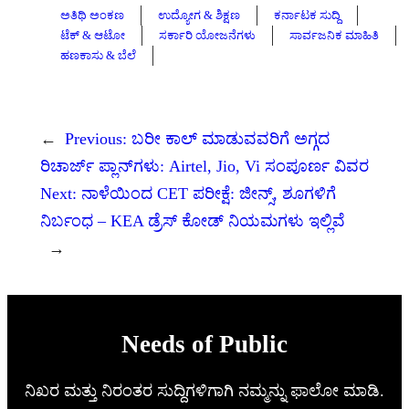
ಅತಿಥಿ ಅಂಕಣ
ಉದ್ಯೋಗ & ಶಿಕ್ಷಣ
ಕರ್ನಾಟಕ ಸುದ್ದಿ
ಟೆಕ್ & ಆಟೋ
ಸರ್ಕಾರಿ ಯೋಜನೆಗಳು
ಸಾರ್ವಜನಿಕ ಮಾಹಿತಿ
ಹಣಕಾಸು & ಬೆಲೆ
←
Previous:
ಬರೀ ಕಾಲ್ ಮಾಡುವವರಿಗೆ ಅಗ್ಗದ
ರಿಚಾರ್ಜ್ ಪ್ಲಾನ್‌ಗಳು: Airtel, Jio, Vi ಸಂಪೂರ್ಣ ವಿವರ
Next:
ನಾಳೆಯಿಂದ CET ಪರೀಕ್ಷೆ: ಜೀನ್ಸ್, ಶೂಗಳಿಗೆ
ನಿರ್ಬಂಧ – KEA ಡ್ರೆಸ್ ಕೋಡ್ ನಿಯಮಗಳು ಇಲ್ಲಿವೆ
→
Needs of Public
ನಿಖರ ಮತ್ತು ನಿರಂತರ ಸುದ್ದಿಗಳಿಗಾಗಿ ನಮ್ಮನ್ನು ಫಾಲೋ ಮಾಡಿ.