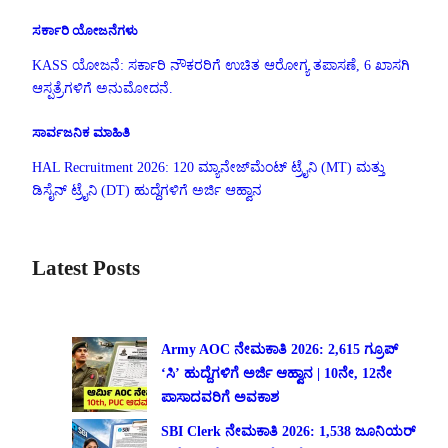
ಸರ್ಕಾರಿ ಯೋಜನೆಗಳು
KASS ಯೋಜನೆ: ಸರ್ಕಾರಿ ನೌಕರರಿಗೆ ಉಚಿತ ಆರೋಗ್ಯ ತಪಾಸಣೆ, 6 ಖಾಸಗಿ
ಆಸ್ಪತ್ರೆಗಳಿಗೆ ಅನುಮೋದನೆ.
ಸಾರ್ವಜನಿಕ ಮಾಹಿತಿ
HAL Recruitment 2026: 120 ಮ್ಯಾನೇಜ್‌ಮೆಂಟ್ ಟ್ರೈನಿ (MT) ಮತ್ತು
ಡಿಸೈನ್ ಟ್ರೈನಿ (DT) ಹುದ್ದೆಗಳಿಗೆ ಅರ್ಜಿ ಆಹ್ವಾನ
Latest Posts
Army AOC ನೇಮಕಾತಿ 2026: 2,615 ಗ್ರೂಪ್
‘ಸಿ’ ಹುದ್ದೆಗಳಿಗೆ ಅರ್ಜಿ ಆಹ್ವಾನ | 10ನೇ, 12ನೇ
ಪಾಸಾದವರಿಗೆ ಅವಕಾಶ
SBI Clerk ನೇಮಕಾತಿ 2026: 1,538 ಜೂನಿಯರ್