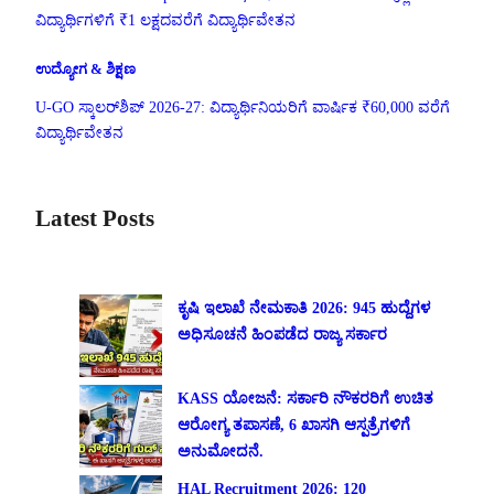
ವಿದ್ಯಾರ್ಥಿಗಳಿಗೆ ₹1 ಲಕ್ಷದವರೆಗೆ ವಿದ್ಯಾರ್ಥಿವೇತನ
ಉದ್ಯೋಗ & ಶಿಕ್ಷಣ
U-GO ಸ್ಕಾಲರ್‌ಶಿಪ್ 2026-27: ವಿದ್ಯಾರ್ಥಿನಿಯರಿಗೆ ವಾರ್ಷಿಕ ₹60,000 ವರೆಗೆ
ವಿದ್ಯಾರ್ಥಿವೇತನ
Latest Posts
ಕೃಷಿ ಇಲಾಖೆ ನೇಮಕಾತಿ 2026: 945 ಹುದ್ದೆಗಳ
ಅಧಿಸೂಚನೆ ಹಿಂಪಡೆದ ರಾಜ್ಯ ಸರ್ಕಾರ
KASS ಯೋಜನೆ: ಸರ್ಕಾರಿ ನೌಕರರಿಗೆ ಉಚಿತ
ಆರೋಗ್ಯ ತಪಾಸಣೆ, 6 ಖಾಸಗಿ ಆಸ್ಪತ್ರೆಗಳಿಗೆ
ಅನುಮೋದನೆ.
HAL Recruitment 2026: 120