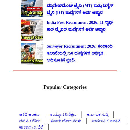
ಮ್ಯಾನೇಜ್‌ಮೆಂಟ್ ಟ್ರೈನಿ (MT) ಮತ್ತು ಡಿಸೈನ್
ಟ್ರೈನಿ (DT) ಹುದ್ದೆಗಳಿಗೆ ಅರ್ಜಿ ಆಹ್ವಾನ
India Post Recruitment 2026: 11 ಸ್ಟಾಫ್
ಕಾರ್ ಡ್ರೈವರ್ ಹುದ್ದೆಗಳಿಗೆ ಅರ್ಜಿ ಆಹ್ವಾನ
Surveyor Recruitment 2026: ಕಂದಾಯ
ಇಲಾಖೆಯಲ್ಲಿ 750 ಹುದ್ದೆಗಳಿಗೆ ಅಧಿಕೃತ
ಅಧಿಸೂಚನೆ ಪ್ರಕಟ.
Popular Categories
ಅತಿಥಿ ಅಂಕಣ
ಉದ್ಯೋಗ & ಶಿಕ್ಷಣ
ಕರ್ನಾಟಕ ಸುದ್ದಿ
ಟೆಕ್ & ಆಟೋ
ಸರ್ಕಾರಿ ಯೋಜನೆಗಳು
ಸಾರ್ವಜನಿಕ ಮಾಹಿತಿ
ಹಣಕಾಸು & ಬೆಲೆ