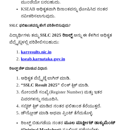
ಮುಂಚೆಯೇ ಬರಬಹುದು.
KSEAB ಅಧಿಕೃತವಾಗಿ ದಿನಾಂಕವನ್ನು ಘೋಷಿಸಿದ ನಂತರ
ನವೀಕರಿಸಲಾಗುವುದು.
SSLC ಫಲಿತಾಂಶವನ್ನು ಹೇಗೆ ಪರಿಶೀಲಿಸುವುದು?
ವಿದ್ಯಾರ್ಥಿಗಳು ತಮ್ಮ
SSLC 2025 ರಿಜಲ್ಟ್
ಅನ್ನು ಈ ಕೆಳಗಿನ ಅಧಿಕೃತ
ವೆಬ್ಸೈಟ್ಗಳಲ್ಲಿ ಪರಿಶೀಲಿಸಬಹುದು:
karresults.nic.in
kseab.karnataka.gov.in
ರಿಜಲ್ಟ್ ಚೆಕ್ ಮಾಡುವ ವಿಧಾನ:
ಅಧಿಕೃತ ವೆಬ್ಸೈಟ್ಗೆ ಲಾಗಿನ್ ಮಾಡಿ.
“SSLC Result 2025”
ಲಿಂಕ್ ಕ್ಲಿಕ್ ಮಾಡಿ.
ನೋಂದಣಿ ಸಂಖ್ಯೆ (Register Number) ಮತ್ತು ಇತರ
ವಿವರಗಳನ್ನು ನಮೂದಿಸಿ.
ಸಬ್ಮಿಟ್ ಕ್ಲಿಕ್ ಮಾಡಿದ ನಂತರ ಫಲಿತಾಂಶ ತೆರೆಯುತ್ತದೆ.
ಡೌನ್ಲೋಡ್ ಮಾಡಿ ಅಥವಾ ಪ್ರಿಂಟ್ ತೆಗೆದುಕೊಳ್ಳಿ.
ರಿಜಲ್ಟ್ ಬಿಡುಗಡೆಯ ನಂತರ
ಮೂಲ ಮಾರ್ಕ್ಷೀಟ್ ಡಾಕ್ಯುಮೆಂಟ್
(Original Marksheet)
ಸ್ಕೂಲ್ನಿಂದ ಪಡೆಯಬೇಕು.