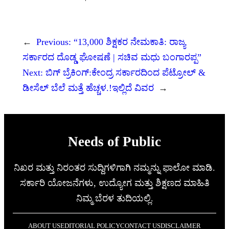
←
Previous:
“13,000 ಶಿಕ್ಷಕರ ನೇಮಕಾತಿ: ರಾಜ್ಯ
ಸರ್ಕಾರದ ದೊಡ್ಡ ಘೋಷಣೆ | ಸಚಿವ ಮಧು ಬಂಗಾರಪ್ಪ”
Next:
ಬಿಗ್‌ ಬ್ರೆಕಿಂಗ್‌:ಕೇಂದ್ರ ಸರ್ಕಾರದಿಂದ ಪೆಟ್ರೋಲ್ &
ಡೀಸೆಲ್ ಬೆಲೆ ಮತ್ತೆ ಹೆಚ್ಚಳ.!ಇಲ್ಲಿದೆ ವಿವರ
→
Needs of Public
ನಿಖರ ಮತ್ತು ನಿರಂತರ ಸುದ್ದಿಗಳಿಗಾಗಿ ನಮ್ಮನ್ನು ಫಾಲೋ ಮಾಡಿ.
ಸರ್ಕಾರಿ ಯೋಜನೆಗಳು, ಉದ್ಯೋಗ ಮತ್ತು ಶಿಕ್ಷಣದ ಮಾಹಿತಿ
ನಿಮ್ಮ ಬೆರಳ ತುದಿಯಲ್ಲಿ.
ABOUT US
EDITORIAL POLICY
CONTACT US
DISCLAIMER