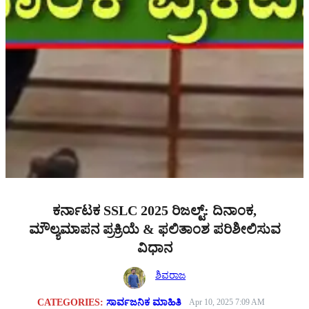
ಕರ್ನಾಟಕ SSLC 2025 ರಿಜಲ್ಟ್: ದಿನಾಂಕ,
ಮೌಲ್ಯಮಾಪನ ಪ್ರಕ್ರಿಯೆ & ಫಲಿತಾಂಶ ಪರಿಶೀಲಿಸುವ
ವಿಧಾನ
ಶಿವರಾಜ
CATEGORIES:
ಸಾರ್ವಜನಿಕ ಮಾಹಿತಿ
Apr 10, 2025 7:09 AM