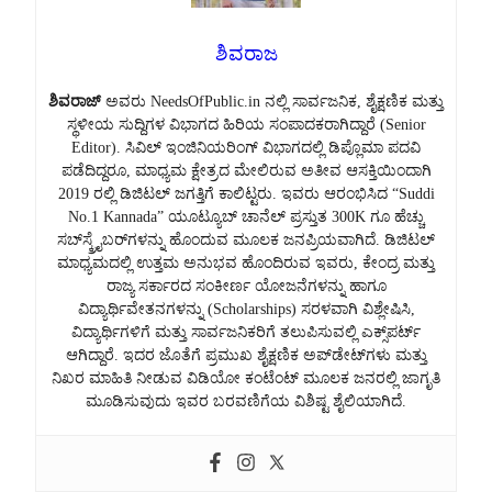
ಶಿವರಾಜ
ಶಿವರಾಜ್
ಅವರು NeedsOfPublic.in ನಲ್ಲಿ ಸಾರ್ವಜನಿಕ, ಶೈಕ್ಷಣಿಕ ಮತ್ತು
ಸ್ಥಳೀಯ ಸುದ್ದಿಗಳ ವಿಭಾಗದ ಹಿರಿಯ ಸಂಪಾದಕರಾಗಿದ್ದಾರೆ (Senior
Editor). ಸಿವಿಲ್ ಇಂಜಿನಿಯರಿಂಗ್ ವಿಭಾಗದಲ್ಲಿ ಡಿಪ್ಲೊಮಾ ಪದವಿ
ಪಡೆದಿದ್ದರೂ, ಮಾಧ್ಯಮ ಕ್ಷೇತ್ರದ ಮೇಲಿರುವ ಅತೀವ ಆಸಕ್ತಿಯಿಂದಾಗಿ
2019 ರಲ್ಲಿ ಡಿಜಿಟಲ್ ಜಗತ್ತಿಗೆ ಕಾಲಿಟ್ಟರು. ಇವರು ಆರಂಭಿಸಿದ “Suddi
No.1 Kannada” ಯೂಟ್ಯೂಬ್ ಚಾನೆಲ್ ಪ್ರಸ್ತುತ 300K ಗೂ ಹೆಚ್ಚು
ಸಬ್‌ಸ್ಕ್ರೈಬರ್‌ಗಳನ್ನು ಹೊಂದುವ ಮೂಲಕ ಜನಪ್ರಿಯವಾಗಿದೆ. ಡಿಜಿಟಲ್
ಮಾಧ್ಯಮದಲ್ಲಿ ಉತ್ತಮ ಅನುಭವ ಹೊಂದಿರುವ ಇವರು, ಕೇಂದ್ರ ಮತ್ತು
ರಾಜ್ಯ ಸರ್ಕಾರದ ಸಂಕೀರ್ಣ ಯೋಜನೆಗಳನ್ನು ಹಾಗೂ
ವಿದ್ಯಾರ್ಥಿವೇತನಗಳನ್ನು (Scholarships) ಸರಳವಾಗಿ ವಿಶ್ಲೇಷಿಸಿ,
ವಿದ್ಯಾರ್ಥಿಗಳಿಗೆ ಮತ್ತು ಸಾರ್ವಜನಿಕರಿಗೆ ತಲುಪಿಸುವಲ್ಲಿ ಎಕ್ಸ್‌ಪರ್ಟ್
ಆಗಿದ್ದಾರೆ. ಇದರ ಜೊತೆಗೆ ಪ್ರಮುಖ ಶೈಕ್ಷಣಿಕ ಅಪ್‌ಡೇಟ್‌ಗಳು ಮತ್ತು
ನಿಖರ ಮಾಹಿತಿ ನೀಡುವ ವಿಡಿಯೋ ಕಂಟೆಂಟ್ ಮೂಲಕ ಜನರಲ್ಲಿ ಜಾಗೃತಿ
ಮೂಡಿಸುವುದು ಇವರ ಬರವಣಿಗೆಯ ವಿಶಿಷ್ಟ ಶೈಲಿಯಾಗಿದೆ.