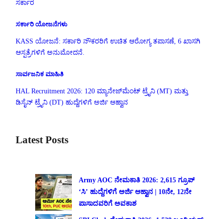
ಸರ್ಕಾರ
ಸರ್ಕಾರಿ ಯೋಜನೆಗಳು
KASS ಯೋಜನೆ: ಸರ್ಕಾರಿ ನೌಕರರಿಗೆ ಉಚಿತ ಆರೋಗ್ಯ ತಪಾಸಣೆ, 6 ಖಾಸಗಿ
ಆಸ್ಪತ್ರೆಗಳಿಗೆ ಅನುಮೋದನೆ.
ಸಾರ್ವಜನಿಕ ಮಾಹಿತಿ
HAL Recruitment 2026: 120 ಮ್ಯಾನೇಜ್‌ಮೆಂಟ್ ಟ್ರೈನಿ (MT) ಮತ್ತು
ಡಿಸೈನ್ ಟ್ರೈನಿ (DT) ಹುದ್ದೆಗಳಿಗೆ ಅರ್ಜಿ ಆಹ್ವಾನ
Latest Posts
Army AOC ನೇಮಕಾತಿ 2026: 2,615 ಗ್ರೂಪ್
‘ಸಿ’ ಹುದ್ದೆಗಳಿಗೆ ಅರ್ಜಿ ಆಹ್ವಾನ | 10ನೇ, 12ನೇ
ಪಾಸಾದವರಿಗೆ ಅವಕಾಶ