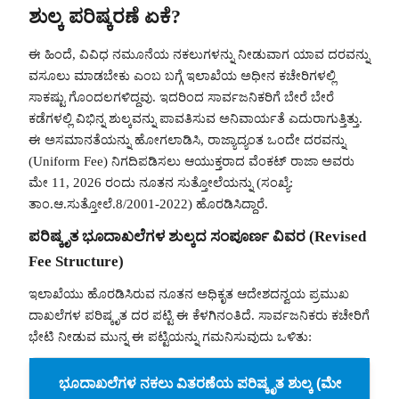
ಶುಲ್ಕ ಪರಿಷ್ಕರಣೆ ಏಕೆ?
ಈ ಹಿಂದೆ, ವಿವಿಧ ನಮೂನೆಯ ನಕಲುಗಳನ್ನು ನೀಡುವಾಗ ಯಾವ ದರವನ್ನು
ವಸೂಲು ಮಾಡಬೇಕು ಎಂಬ ಬಗ್ಗೆ ಇಲಾಖೆಯ ಅಧೀನ ಕಚೇರಿಗಳಲ್ಲಿ
ಸಾಕಷ್ಟು ಗೊಂದಲಗಳಿದ್ದವು. ಇದರಿಂದ ಸಾರ್ವಜನಿಕರಿಗೆ ಬೇರೆ ಬೇರೆ
ಕಡೆಗಳಲ್ಲಿ ವಿಭಿನ್ನ ಶುಲ್ಕವನ್ನು ಪಾವತಿಸುವ ಅನಿವಾರ್ಯತೆ ಎದುರಾಗುತ್ತಿತ್ತು.
ಈ ಅಸಮಾನತೆಯನ್ನು ಹೋಗಲಾಡಿಸಿ, ರಾಜ್ಯಾದ್ಯಂತ ಒಂದೇ ದರವನ್ನು
(Uniform Fee) ನಿಗದಿಪಡಿಸಲು ಆಯುಕ್ತರಾದ ವೆಂಕಟ್ ರಾಜಾ ಅವರು
ಮೇ 11, 2026 ರಂದು ನೂತನ ಸುತ್ತೋಲೆಯನ್ನು (ಸಂಖ್ಯೆ:
ತಾಂ.ಆ.ಸುತ್ತೋಲೆ.8/2001-2022) ಹೊರಡಿಸಿದ್ದಾರೆ.
ಪರಿಷ್ಕೃತ ಭೂದಾಖಲೆಗಳ ಶುಲ್ಕದ ಸಂಪೂರ್ಣ ವಿವರ (Revised
Fee Structure)
ಇಲಾಖೆಯು ಹೊರಡಿಸಿರುವ ನೂತನ ಅಧಿಕೃತ ಆದೇಶದನ್ವಯ ಪ್ರಮುಖ
ದಾಖಲೆಗಳ ಪರಿಷ್ಕೃತ ದರ ಪಟ್ಟಿ ಈ ಕೆಳಗಿನಂತಿದೆ. ಸಾರ್ವಜನಿಕರು ಕಚೇರಿಗೆ
ಭೇಟಿ ನೀಡುವ ಮುನ್ನ ಈ ಪಟ್ಟಿಯನ್ನು ಗಮನಿಸುವುದು ಒಳಿತು:
ಭೂದಾಖಲೆಗಳ ನಕಲು ವಿತರಣೆಯ ಪರಿಷ್ಕೃತ ಶುಲ್ಕ (ಮೇ