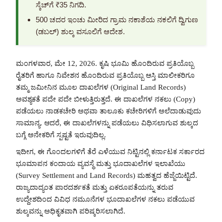
ಸ್ಕೆಚ್‌ಗೆ ₹35 ನಿಗದಿ.
500 ಚದರ ಇಂಚು ಮೀರಿದ ಗ್ರಾಮ ನಕಾಶೆಯ ನಕಲಿಗೆ ದ್ವಿಗುಣ
(ಡಬಲ್) ಶುಲ್ಕ ವಸೂಲಿಗೆ ಆದೇಶ.
ಮಂಗಳವಾರ, ಮೇ 12, 2026. ಕೃಷಿ ಭೂಮಿ ಹೊಂದಿರುವ ಪ್ರತಿಯೊಬ್ಬ
ರೈತರಿಗೆ ಹಾಗೂ ನಿವೇಶನ ಹೊಂದಿರುವ ಪ್ರತಿಯೊಬ್ಬ ಆಸ್ತಿ ಮಾಲೀಕರಿಗೂ
ತಮ್ಮ ಜಮೀನಿನ ಮೂಲ ದಾಖಲೆಗಳ (Original Land Records)
ಅವಶ್ಯಕತೆ ಪದೇ ಪದೇ ಬೀಳುತ್ತಿರುತ್ತದೆ. ಈ ದಾಖಲೆಗಳ ನಕಲು (Copy)
ಪಡೆಯಲು ನಾಡಕಚೇರಿ ಅಥವಾ ತಾಲೂಕು ಕಚೇರಿಗಳಿಗೆ ಅಲೆದಾಡುವುದು
ಸಾಮಾನ್ಯ. ಆದರೆ, ಈ ದಾಖಲೆಗಳನ್ನು ಪಡೆಯಲು ವಿಧಿಸಲಾಗುವ ಶುಲ್ಕದ
ಬಗ್ಗೆ ಅನೇಕರಿಗೆ ಸ್ಪಷ್ಟತೆ ಇರುವುದಿಲ್ಲ.
ಇದೀಗ, ಈ ಗೊಂದಲಗಳಿಗೆ ತೆರೆ ಎಳೆಯುವ ನಿಟ್ಟಿನಲ್ಲಿ ಕರ್ನಾಟಕ ಸರ್ಕಾರದ
ಭೂಮಾಪನ ಕಂದಾಯ ವ್ಯವಸ್ಥೆ ಮತ್ತು ಭೂದಾಖಲೆಗಳ ಇಲಾಖೆಯು
(Survey Settlement and Land Records) ಮಹತ್ವದ ಹೆಜ್ಜೆಯಿಟ್ಟಿದೆ.
ರಾಜ್ಯದಾದ್ಯಂತ ಪಾರದರ್ಶಕತೆ ಮತ್ತು ಏಕರೂಪತೆಯನ್ನು ತರುವ
ಉದ್ದೇಶದಿಂದ ವಿವಿಧ ನಮೂನೆಗಳ ಭೂದಾಖಲೆಗಳ ನಕಲು ಪಡೆಯುವ
ಶುಲ್ಕವನ್ನು ಅಧಿಕೃತವಾಗಿ ಪರಿಷ್ಕರಿಸಲಾಗಿದೆ.