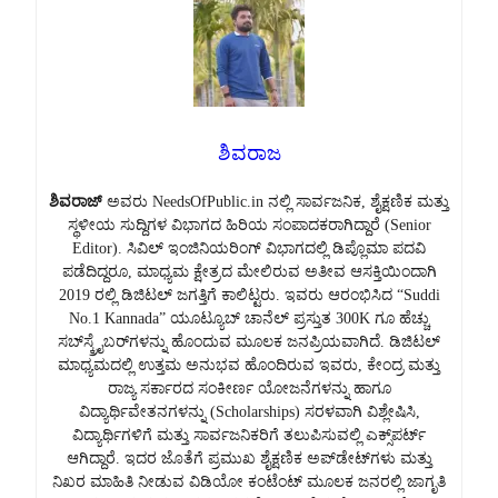
ಶಿವರಾಜ
ಶಿವರಾಜ್
ಅವರು NeedsOfPublic.in ನಲ್ಲಿ ಸಾರ್ವಜನಿಕ, ಶೈಕ್ಷಣಿಕ ಮತ್ತು
ಸ್ಥಳೀಯ ಸುದ್ದಿಗಳ ವಿಭಾಗದ ಹಿರಿಯ ಸಂಪಾದಕರಾಗಿದ್ದಾರೆ (Senior
Editor). ಸಿವಿಲ್ ಇಂಜಿನಿಯರಿಂಗ್ ವಿಭಾಗದಲ್ಲಿ ಡಿಪ್ಲೊಮಾ ಪದವಿ
ಪಡೆದಿದ್ದರೂ, ಮಾಧ್ಯಮ ಕ್ಷೇತ್ರದ ಮೇಲಿರುವ ಅತೀವ ಆಸಕ್ತಿಯಿಂದಾಗಿ
2019 ರಲ್ಲಿ ಡಿಜಿಟಲ್ ಜಗತ್ತಿಗೆ ಕಾಲಿಟ್ಟರು. ಇವರು ಆರಂಭಿಸಿದ “Suddi
No.1 Kannada” ಯೂಟ್ಯೂಬ್ ಚಾನೆಲ್ ಪ್ರಸ್ತುತ 300K ಗೂ ಹೆಚ್ಚು
ಸಬ್‌ಸ್ಕ್ರೈಬರ್‌ಗಳನ್ನು ಹೊಂದುವ ಮೂಲಕ ಜನಪ್ರಿಯವಾಗಿದೆ. ಡಿಜಿಟಲ್
ಮಾಧ್ಯಮದಲ್ಲಿ ಉತ್ತಮ ಅನುಭವ ಹೊಂದಿರುವ ಇವರು, ಕೇಂದ್ರ ಮತ್ತು
ರಾಜ್ಯ ಸರ್ಕಾರದ ಸಂಕೀರ್ಣ ಯೋಜನೆಗಳನ್ನು ಹಾಗೂ
ವಿದ್ಯಾರ್ಥಿವೇತನಗಳನ್ನು (Scholarships) ಸರಳವಾಗಿ ವಿಶ್ಲೇಷಿಸಿ,
ವಿದ್ಯಾರ್ಥಿಗಳಿಗೆ ಮತ್ತು ಸಾರ್ವಜನಿಕರಿಗೆ ತಲುಪಿಸುವಲ್ಲಿ ಎಕ್ಸ್‌ಪರ್ಟ್
ಆಗಿದ್ದಾರೆ. ಇದರ ಜೊತೆಗೆ ಪ್ರಮುಖ ಶೈಕ್ಷಣಿಕ ಅಪ್‌ಡೇಟ್‌ಗಳು ಮತ್ತು
ನಿಖರ ಮಾಹಿತಿ ನೀಡುವ ವಿಡಿಯೋ ಕಂಟೆಂಟ್ ಮೂಲಕ ಜನರಲ್ಲಿ ಜಾಗೃತಿ