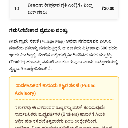
ವಿಚಾರಣಾ ರಿಜಿಸ್ಟರ್‌ನ ಪ್ರತಿ ಎಂಟ್ರಿಗೆ / ಫೀಲ್ಡ್
10
₹30.00
ಬುಕ್ ನಕಲು
ಗಮನಿಸಬೇಕಾದ ಪ್ರಮುಖ ಷರತ್ತು:
ನೀವು ಗ್ರಾಮ ನಕಾಶೆ (Village Map) ಅಥವಾ ನಗರಮಾಪನ ಎಲ್.ಎ
ನಕಾಶೆಯ ನಕಲನ್ನು ಪಡೆಯುತ್ತಿದ್ದರೆ, ಆ ನಕಾಶೆಯ ವಿಸ್ತೀರ್ಣವು 500 ಚದರ
ಇಂಚು ಮೀರಿದ್ದಲ್ಲಿ, ಮೇಲಿನ ಪಟ್ಟಿಯಲ್ಲಿ ನಿಗದಿಪಡಿಸಿದ ದರದ ದುಪ್ಪಟ್ಟು
(Double) ಹಣವನ್ನು ವಸೂಲಿ ಮಾಡಲಾಗುವುದು ಎಂದು ಸುತ್ತೋಲೆಯಲ್ಲಿ
ಸ್ಪಷ್ಟವಾಗಿ ಉಲ್ಲೇಖಿಸಲಾಗಿದೆ.
ಸಾರ್ವಜನಿಕರಿಗೆ ಕಾನೂನು ತಜ್ಞರ ಸಲಹೆ (Public
Advisory)
ಸರ್ಕಾರವು ಈ ಏಕರೂಪದ ಶುಲ್ಕವನ್ನು ಜಾರಿಗೆ ತಂದಿರುವುದೇ
ಸಾರ್ವಜನಿಕರು ಮಧ್ಯವರ್ತಿಗಳ (Brokers) ಹಾವಳಿಗೆ ಸಿಲುಕಿ
ಅಧಿಕ ಹಣ ಕಳೆದುಕೊಳ್ಳಬಾರದು ಎಂಬ ಉದ್ದೇಶದಿಂದ.
ಆದ್ದರಿಂದ, ನೀವು ಯಾವುದೇ ಕಚೇರಿಯಲ್ಲಿ ಆಕಾರಬಂದು, ಟಿಪ್ಪಣಿ