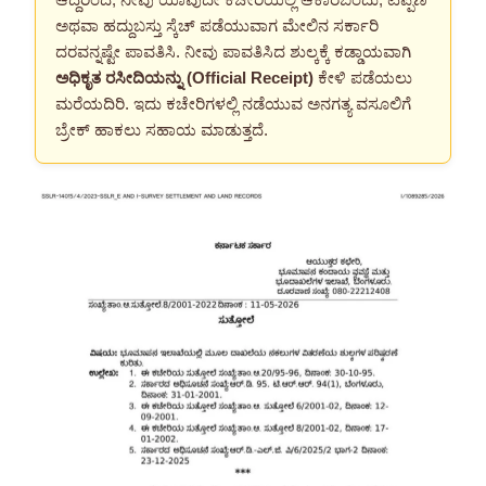
ಅಥವಾ ಹದ್ದುಬಸ್ತು ಸ್ಕೆಚ್ ಪಡೆಯುವಾಗ ಮೇಲಿನ ಸರ್ಕಾರಿ
ದರವನ್ನಷ್ಟೇ ಪಾವತಿಸಿ. ನೀವು ಪಾವತಿಸಿದ ಶುಲ್ಕಕ್ಕೆ ಕಡ್ಡಾಯವಾಗಿ
ಅಧಿಕೃತ ರಸೀದಿಯನ್ನು (Official Receipt)
ಕೇಳಿ ಪಡೆಯಲು
ಮರೆಯದಿರಿ. ಇದು ಕಚೇರಿಗಳಲ್ಲಿ ನಡೆಯುವ ಅನಗತ್ಯ ವಸೂಲಿಗೆ
ಬ್ರೇಕ್ ಹಾಕಲು ಸಹಾಯ ಮಾಡುತ್ತದೆ.