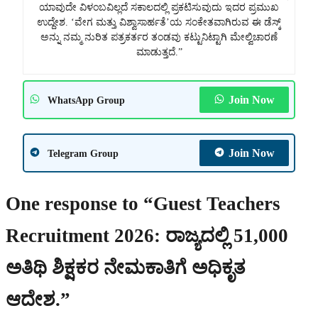
ಯಾವುದೇ ವಿಳಂಬವಿಲ್ಲದೆ ಸಕಾಲದಲ್ಲಿ ಪ್ರಕಟಿಸುವುದು ಇದರ ಪ್ರಮುಖ
ಉದ್ದೇಶ. ‘ವೇಗ ಮತ್ತು ವಿಶ್ವಾಸಾರ್ಹತೆ’ಯ ಸಂಕೇತವಾಗಿರುವ ಈ ಡೆಸ್ಕ್
ಅನ್ನು ನಮ್ಮ ನುರಿತ ಪತ್ರಕರ್ತರ ತಂಡವು ಕಟ್ಟುನಿಟ್ಟಾಗಿ ಮೇಲ್ವಿಚಾರಣೆ
ಮಾಡುತ್ತದೆ.”
Join Now
WhatsApp Group
Join Now
Telegram Group
One response to “Guest Teachers
Recruitment 2026: ರಾಜ್ಯದಲ್ಲಿ 51,000
ಅತಿಥಿ ಶಿಕ್ಷಕರ ನೇಮಕಾತಿಗೆ ಅಧಿಕೃತ
ಆದೇಶ.”