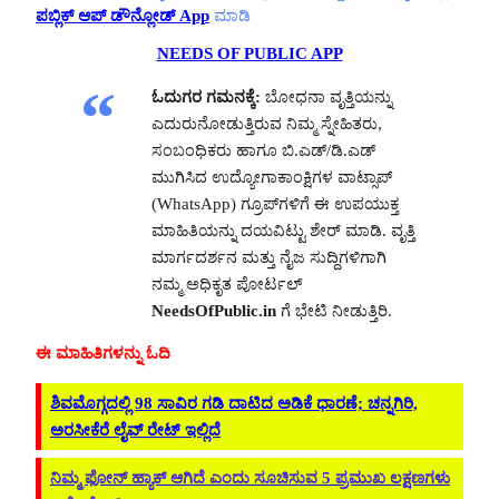
ಪಬ್ಲಿಕ್ ಆಪ್ ಡೌನ್ಲೋಡ್ App
ಮಾಡಿ
NEEDS OF PUBLIC APP
ಓದುಗರ ಗಮನಕ್ಕೆ:
ಬೋಧನಾ ವೃತ್ತಿಯನ್ನು
ಎದುರುನೋಡುತ್ತಿರುವ ನಿಮ್ಮ ಸ್ನೇಹಿತರು,
ಸಂಬಂಧಿಕರು ಹಾಗೂ ಬಿ.ಎಡ್/ಡಿ.ಎಡ್
ಮುಗಿಸಿದ ಉದ್ಯೋಗಾಕಾಂಕ್ಷಿಗಳ ವಾಟ್ಸಾಪ್
(WhatsApp) ಗ್ರೂಪ್‌ಗಳಿಗೆ ಈ ಉಪಯುಕ್ತ
ಮಾಹಿತಿಯನ್ನು ದಯವಿಟ್ಟು ಶೇರ್ ಮಾಡಿ. ವೃತ್ತಿ
ಮಾರ್ಗದರ್ಶನ ಮತ್ತು ನೈಜ ಸುದ್ದಿಗಳಿಗಾಗಿ
ನಮ್ಮ ಅಧಿಕೃತ ಪೋರ್ಟಲ್
NeedsOfPublic.in
ಗೆ ಭೇಟಿ ನೀಡುತ್ತಿರಿ.
ಈ ಮಾಹಿತಿಗಳನ್ನು ಓದಿ
ಶಿವಮೊಗ್ಗದಲ್ಲಿ 98 ಸಾವಿರ ಗಡಿ ದಾಟಿದ ಅಡಿಕೆ ಧಾರಣೆ; ಚನ್ನಗಿರಿ,
ಅರಸೀಕೆರೆ ಲೈವ್ ರೇಟ್ ಇಲ್ಲಿದೆ
ನಿಮ್ಮ ಫೋನ್ ಹ್ಯಾಕ್ ಆಗಿದೆ ಎಂದು ಸೂಚಿಸುವ 5 ಪ್ರಮುಖ ಲಕ್ಷಣಗಳು