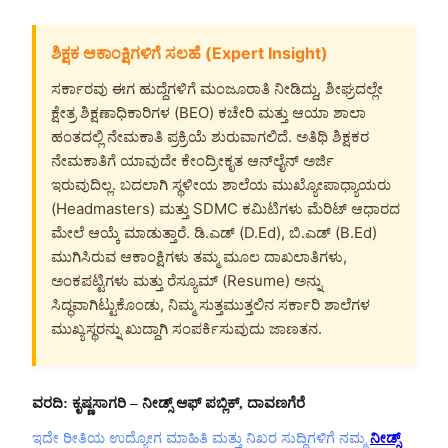
ಶಿಕ್ಷಕ ಆಕಾಂಕ್ಷಿಗಳಿಗೆ ಸಲಹೆ (Expert Insight)
ಸರ್ಕಾರವು ಈಗ ಹುದ್ದೆಗಳಿಗೆ ಮಂಜೂರಾತಿ ನೀಡಿದ್ದು, ಶೀಘ್ರದಲ್ಲೇ
ಕ್ಷೇತ್ರ ಶಿಕ್ಷಣಾಧಿಕಾರಿಗಳ (BEO) ಕಚೇರಿ ಮತ್ತು ಆಯಾ ಶಾಲಾ
ಹಂತದಲ್ಲಿ ನೇಮಕಾತಿ ಪ್ರಕ್ರಿಯೆ ಶುರುವಾಗಲಿದೆ. ಅತಿಥಿ ಶಿಕ್ಷಕರ
ನೇಮಕಾತಿಗೆ ಯಾವುದೇ ಕೇಂದ್ರೀಕೃತ ಆನ್‌ಲೈನ್ ಅರ್ಜಿ
ಇರುವುದಿಲ್ಲ. ಬದಲಾಗಿ ಸ್ಥಳೀಯ ಶಾಲೆಯ ಮುಖ್ಯೋಪಾಧ್ಯಾಯರು
(Headmasters) ಮತ್ತು SDMC ಕಮಿಟಿಗಳು ಮೆರಿಟ್ ಆಧಾರದ
ಮೇಲೆ ಆಯ್ಕೆ ಮಾಡುತ್ತಾರೆ. ಡಿ.ಎಡ್ (D.Ed), ಬಿ.ಎಡ್ (B.Ed)
ಮುಗಿಸಿರುವ ಆಕಾಂಕ್ಷಿಗಳು ತಮ್ಮ ಮೂಲ ದಾಖಲಾತಿಗಳು,
ಅಂಕಪಟ್ಟಿಗಳು ಮತ್ತು ರೆಸ್ಯೂಮ್ (Resume) ಅನ್ನು
ಸಿದ್ಧವಾಗಿಟ್ಟುಕೊಂಡು, ನಿಮ್ಮ ಸುತ್ತಮುತ್ತಲಿನ ಸರ್ಕಾರಿ ಶಾಲೆಗಳ
ಮುಖ್ಯಸ್ಥರನ್ನು ಖುದ್ದಾಗಿ ಸಂಪರ್ಕಿಸುವುದು ಜಾಣತನ.
ವರದಿ: ಕೃಷ್ಣಸಾಗರಿ
– ನೀಡ್ಸ್ ಆಫ್ ಪಬ್ಲಿಕ್, ದಾವಣಗೆರೆ
ಇದೇ ರೀತಿಯ ಉದ್ಯೋಗ ಮಾಹಿತಿ ಮತ್ತು ನಿಖರ ಸುದ್ದಿಗಳಿಗೆ ನಮ್ಮ
ನೀಡ್ಸ್