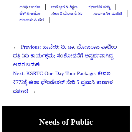
ಅತಿಥಿ ಅಂಕಣ
ಉದ್ಯೋಗ & ಶಿಕ್ಷಣ
ಕರ್ನಾಟಕ ಸುದ್ದಿ
ಟೆಕ್ & ಆಟೋ
ಸರ್ಕಾರಿ ಯೋಜನೆಗಳು
ಸಾರ್ವಜನಿಕ ಮಾಹಿತಿ
ಹಣಕಾಸು & ಬೆಲೆ
←
Previous:
ಹಾವೇರಿ: ದಿ. ಡಾ. ಭೋಜರಾಜ ಪಾಟೀಲ
ದತ್ತಿ ನಿಧಿ ಕಾರ್ಯಕ್ರಮ; ಸಂಶೋಧನೆಗೆ ಅನ್ವರ್ಥವಾಗಿದ್ದ
ಅವರ ಬದುಕು
Next:
KSRTC One-Day Tour Package: ಕೇವಲ
₹772ಕ್ಕೆ ಈಶಾ ಫೌಂಡೇಶನ್ ಸೇರಿ 5 ಪ್ರವಾಸಿ ತಾಣಗಳ
ದರ್ಶನ!
→
Needs of Public