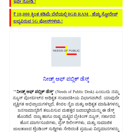
ಇವೇ ನೋಡಿ.!
₹ 10,000 ಕ್ಕಿಂತ ಕಡಿಮೆ ಬೆಲೆಯಲ್ಲಿ 8GB RAM , ಹೆಚ್ಚು ಸ್ಟೋರೇಜ್‌
ಲಭ್ಯವಿರುವ 5G ಫೋನ್‌ಗಳಿವು.!
ನೀಡ್ಸ್ ಆಫ್ ಪಬ್ಲಿಕ್ ಡೆಸ್ಕ್
“
‘ನೀಡ್ಸ್ ಆಫ್ ಪಬ್ಲಿಕ್ ಡೆಸ್ಕ್’
(Needs of Public Desk) ಎಂಬುದು ನಮ್ಮ
ನ್ಯೂಸ್ ಪೋರ್ಟಲ್‌ನ ಅಧಿಕೃತ ಸಂಪಾದಕೀಯ ವಿಭಾಗವಾಗಿದೆ. ಯಾವುದೇ
ವ್ಯಕ್ತಿಗತ ಅಭಿಪ್ರಾಯಗಳಿಲ್ಲದೆ, ಕೇವಲ ನೈಜ ಮತ್ತು ಅಧಿಕೃತ ಮಾಹಿತಿಗಳನ್ನು
ಜನಸಾಮಾನ್ಯರಿಗೆ ತಲುಪಿಸುವ ಮಹತ್ತರ ಜವಾಬ್ದಾರಿಯನ್ನು ಈ ಡೆಸ್ಕ್
ಹೊಂದಿದೆ. ರಾಜ್ಯ ಹಾಗೂ ರಾಷ್ಟ್ರಮಟ್ಟದ ಬ್ರೇಕಿಂಗ್ ನ್ಯೂಸ್, ಸರ್ಕಾರದ
ಹೊಸ ಮಾರ್ಗಸೂಚಿಗಳು, ಪ್ರೆಸ್ ರಿಲೀಸ್‌ಗಳು, ಮತ್ತು ಸಾಮಾಜಿಕ
ಜಾಲತಾಣದ ಟ್ರೆಂಡಿಂಗ್ ಸುದ್ದಿಗಳು ಸೇರಿದಂತೆ ಪ್ರಮುಖ ವಿದ್ಯಮಾನಗಳನ್ನು