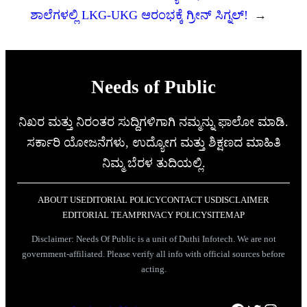
ಶಾಲೆಗಳಲ್ಲಿ LKG-UKG ಆರಂಭಕ್ಕೆ ಗ್ರೀನ್‌ ಸಿಗ್ನಲ್!
→
Needs of Public
ನಿಖರ ಮತ್ತು ನಿರಂತರ ಸುದ್ದಿಗಳಿಗಾಗಿ ನಮ್ಮನ್ನು ಫಾಲೋ ಮಾಡಿ.
ಸರ್ಕಾರಿ ಯೋಜನೆಗಳು, ಉದ್ಯೋಗ ಮತ್ತು ಶಿಕ್ಷಣದ ಮಾಹಿತಿ
ನಿಮ್ಮ ಬೆರಳ ತುದಿಯಲ್ಲಿ.
ABOUT US
EDITORIAL POLICY
CONTACT US
DISCLAIMER
EDITORIAL TEAM
PRIVACY POLICY
SITEMAP
Disclaimer: Needs Of Public is a unit of Duthi Infotech. We are not
government-affiliated. Please verify all info with official sources before
acting.