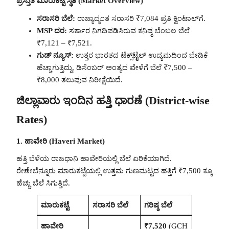
ಪ್ರಸ್ತುತ ಮಾರುಕಟ್ಟೆ ಸ್ಥಿತಿ (Market Overview)
ಸರಾಸರಿ ಬೆಲೆ:
ರಾಜ್ಯಾದ್ಯಂತ ಸರಾಸರಿ ₹7,084 ಪ್ರತಿ ಕ್ವಿಂಟಾಲ್‌ಗೆ.
MSP ದರ:
ಸರ್ಕಾರ ನಿಗದಿಪಡಿಸಿರುವ ಕನಿಷ್ಠ ಬೆಂಬಲ ಬೆಲೆ
₹7,121 – ₹7,521.
ಗುಡ್ ನ್ಯೂಸ್:
ಉತ್ತರ ಭಾರತದ ಟೆಕ್ಸ್‌ಟೈಲ್ ಉದ್ಯಮದಿಂದ ಬೇಡಿಕೆ
ಹೆಚ್ಚಾಗುತ್ತಿದ್ದು, ಡಿಸೆಂಬರ್ ಅಂತ್ಯದ ವೇಳೆಗೆ ಬೆಲೆ ₹7,500 –
₹8,000 ತಲುಪುವ ನಿರೀಕ್ಷೆಯಿದೆ.
ಜಿಲ್ಲಾವಾರು ಇಂದಿನ ಹತ್ತಿ ಧಾರಣೆ (District-wise
Rates)
1. ಹಾವೇರಿ (Haveri Market)
ಹತ್ತಿ ಬೆಳೆಯ ರಾಜಧಾನಿ ಹಾವೇರಿಯಲ್ಲಿ ಬೆಲೆ ಏರಿಕೆಯಾಗಿದೆ.
ರೇಣೇಬೆನ್ನೂರು ಮಾರುಕಟ್ಟೆಯಲ್ಲಿ ಉತ್ತಮ ಗುಣಮಟ್ಟದ ಹತ್ತಿಗೆ ₹7,500 ಕ್ಕೂ
ಹೆಚ್ಚು ಬೆಲೆ ಸಿಗುತ್ತಿದೆ.
ಮಾರುಕಟ್ಟೆ
ಸರಾಸರಿ ಬೆಲೆ
ಗರಿಷ್ಠ ಬೆಲೆ
ಹಾವೇರಿ
₹7,520
(GCH