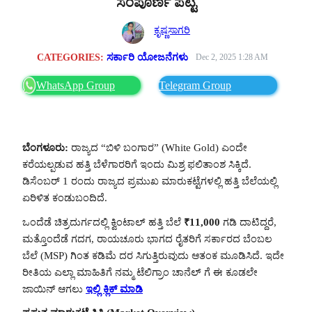
ಸಂಪೂರ್ಣ ಪಟ್ಟಿ
ಕೃಷ್ಣಸಾಗರಿ
CATEGORIES:
ಸರ್ಕಾರಿ ಯೋಜನೆಗಳು
Dec 2, 2025 1:28 AM
WhatsApp Group
Telegram Group
ಬೆಂಗಳೂರು:
ರಾಜ್ಯದ “ಬಿಳಿ ಬಂಗಾರ” (White Gold) ಎಂದೇ
ಕರೆಯಲ್ಪಡುವ ಹತ್ತಿ ಬೆಳೆಗಾರರಿಗೆ ಇಂದು ಮಿಶ್ರ ಫಲಿತಾಂಶ ಸಿಕ್ಕಿದೆ.
ಡಿಸೆಂಬರ್ 1 ರಂದು ರಾಜ್ಯದ ಪ್ರಮುಖ ಮಾರುಕಟ್ಟೆಗಳಲ್ಲಿ ಹತ್ತಿ ಬೆಲೆಯಲ್ಲಿ
ಏರಿಳಿತ ಕಂಡುಬಂದಿದೆ.
ಒಂದೆಡೆ ಚಿತ್ರದುರ್ಗದಲ್ಲಿ ಕ್ವಿಂಟಾಲ್ ಹತ್ತಿ ಬೆಲೆ
₹11,000
ಗಡಿ ದಾಟಿದ್ದರೆ,
ಮತ್ತೊಂದೆಡೆ ಗದಗ, ರಾಯಚೂರು ಭಾಗದ ರೈತರಿಗೆ ಸರ್ಕಾರದ ಬೆಂಬಲ
ಬೆಲೆ (MSP) ಗಿಂತ ಕಡಿಮೆ ದರ ಸಿಗುತ್ತಿರುವುದು ಆತಂಕ ಮೂಡಿಸಿದೆ. ಇದೇ
ರೀತಿಯ ಎಲ್ಲಾ ಮಾಹಿತಿಗೆ ನಮ್ಮ ಟೆಲಿಗ್ರಾಂ ಚಾನೆಲ್ ಗೆ ಈ ಕೂಡಲೇ
ಜಾಯಿನ್ ಆಗಲು
ಇಲ್ಲಿ ಕ್ಲಿಕ್ ಮಾಡಿ