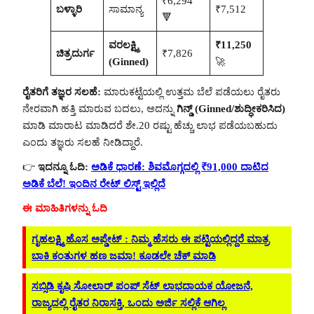
₹6,294
ಬಳ್ಳಾರಿ
ಸಾಮಾನ್ಯ
₹7,512
🔻
ವರಲಕ್ಷ್ಮಿ
₹11,250
ಚಿತ್ರದುರ್ಗ
₹7,826
(Ginned)
🚀
ರೈತರಿಗೆ ತಜ್ಞರ ಸಲಹೆ:
ಮಾರುಕಟ್ಟೆಯಲ್ಲಿ ಉತ್ತಮ ಬೆಲೆ ಪಡೆಯಲು ರೈತರು
ನೇರವಾಗಿ ಹತ್ತಿ ಮಾರುವ ಬದಲು, ಅದನ್ನು
ಗಿನ್ಡ್ (Ginned/ಶುದ್ಧೀಕರಿಸಿದ)
ಮಾಡಿ ಮಾರಾಟ ಮಾಡಿದರೆ ಶೇ.20 ರಷ್ಟು ಹೆಚ್ಚು ಲಾಭ ಪಡೆಯಬಹುದು
ಎಂದು ತಜ್ಞರು ಸಲಹೆ ನೀಡಿದ್ದಾರೆ.
👉
ಇದನ್ನೂ ಓದಿ:
ಅಡಿಕೆ ಧಾರಣೆ: ಶಿವಮೊಗ್ಗದಲ್ಲಿ ₹91,000 ದಾಟಿದ
ಅಡಿಕೆ ಬೆಲೆ! ಇಂದಿನ ರೇಟ್ ಲಿಸ್ಟ್ ಇಲ್ಲಿದೆ
ಈ ಮಾಹಿತಿಗಳನ್ನು ಓದಿ
ಗೃಹಲಕ್ಷ್ಮಿ ಹೊಸ ಅಪ್ಡೇಟ್‌ : ನಿಮ್ಮ ಹೆಸರು ಈ ಪಟ್ಟಿಯಲ್ಲಿದ್ದರೆ ಮಾತ್ರ
ಬಾಕಿ ಕಂತುಗಳ ಹಣ ಜಮಾ! ಕೂಡಲೇ ಚೆಕ್ ಮಾಡಿ
ಸಬ್ಸಿಡಿ ಕೃಷಿ ಸೋಲಾರ್ ಪಂಪ್ ಸೆಟ್ ಲಾಭದಾಯಕ ಯೋಜನೆ,
ರಾಜ್ಯದಲ್ಲಿ ರೈತರ ನಿರಾಸಕ್ತಿ, ಒಂದು ಅರ್ಜಿ ಸಲ್ಲಿಕೆ ಆಗಿಲ್ಲ