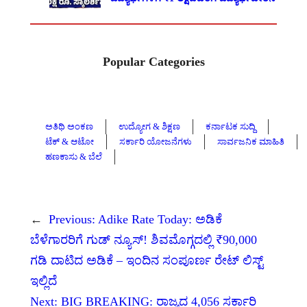
Popular Categories
ಅತಿಥಿ ಅಂಕಣ
ಉದ್ಯೋಗ & ಶಿಕ್ಷಣ
ಕರ್ನಾಟಕ ಸುದ್ದಿ
ಟೆಕ್ & ಆಟೋ
ಸರ್ಕಾರಿ ಯೋಜನೆಗಳು
ಸಾರ್ವಜನಿಕ ಮಾಹಿತಿ
ಹಣಕಾಸು & ಬೆಲೆ
←
Previous:
Adike Rate Today: ಅಡಿಕೆ
ಬೆಳೆಗಾರರಿಗೆ ಗುಡ್ ನ್ಯೂಸ್! ಶಿವಮೊಗ್ಗದಲ್ಲಿ ₹90,000
ಗಡಿ ದಾಟಿದ ಅಡಿಕೆ – ಇಂದಿನ ಸಂಪೂರ್ಣ ರೇಟ್ ಲಿಸ್ಟ್
ಇಲ್ಲಿದೆ
Next:
BIG BREAKING: ರಾಜ್ಯದ 4,056 ಸರ್ಕಾರಿ