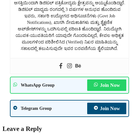
ಆಸಕ್ತಿಯಿಂದಾಗಿ ಡಿಜಿಟಲ್ ಪತ್ರಿಕೋದ್ಯಮ ಕ್ಷೇತ್ರವನ್ನು ಆಯ್ದುಕೊಂಡಿದ್ದಾರೆ.
ಡಿಜಿಟಲ್ ಮಾಧ್ಯಮ ರಂಗದಲ್ಲಿ 3 ವರ್ಷಗಳ ಅನುಭವ ಹೊಂದಿರುವ
ಇವರು, ಸರ್ಕಾರಿ ಉದ್ಯೋಗದ ಅಧಿಸೂಚನೆಗಳು (Govt Job
Notifications), ಖಾಸಗಿ ನೇಮಕಾತಿಗಳು ಮತ್ತು ಶೈಕ್ಷಣಿಕ
ಅಪ್‌ಡೇಟ್‌ಗಳನ್ನು ಒದಗಿಸುವಲ್ಲಿ ಪರಿಣತಿ ಹೊಂದಿದ್ದಾರೆ. ನಿರುದ್ಯೋಗಿ
ಯುವಕ-ಯುವತಿಯರಿಗೆ ಯಾವುದೇ ಗೊಂದಲವಿಲ್ಲದೆ, ಕೇವಲ ಅಧಿಕೃತ
ಮೂಲಗಳಿಂದ ಪರಿಶೀಲಿಸಿದ (Verified) ನಿಖರ ಮಾಹಿತಿಯನ್ನು
ಸಕಾಲದಲ್ಲಿ ತಲುಪಿಸುವುದೇ ಇವರ ಬರವಣಿಗೆಯ ಶೈಲಿಯಾಗಿದೆ.
Join Now
WhatsApp Group
Join Now
Telegram Group
Leave a Reply