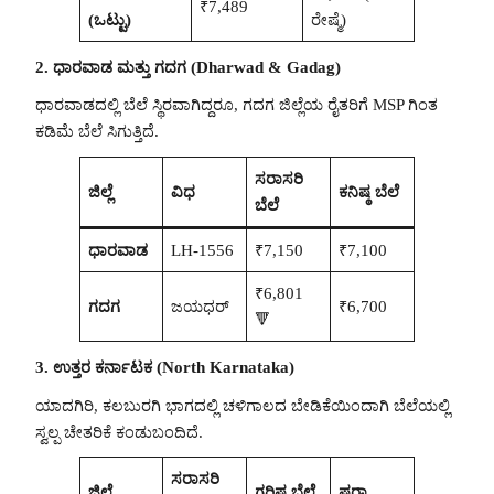
₹7,489
(ಒಟ್ಟು)
ರೇಷ್ಮೆ)
2. ಧಾರವಾಡ ಮತ್ತು ಗದಗ (Dharwad & Gadag)
ಧಾರವಾಡದಲ್ಲಿ ಬೆಲೆ ಸ್ಥಿರವಾಗಿದ್ದರೂ, ಗದಗ ಜಿಲ್ಲೆಯ ರೈತರಿಗೆ MSP ಗಿಂತ
ಕಡಿಮೆ ಬೆಲೆ ಸಿಗುತ್ತಿದೆ.
ಸರಾಸರಿ
ಜಿಲ್ಲೆ
ವಿಧ
ಕನಿಷ್ಠ ಬೆಲೆ
ಬೆಲೆ
ಧಾರವಾಡ
LH-1556
₹7,150
₹7,100
₹6,801
ಗದಗ
ಜಯಧರ್
₹6,700
🔻
3. ಉತ್ತರ ಕರ್ನಾಟಕ (North Karnataka)
ಯಾದಗಿರಿ, ಕಲಬುರಗಿ ಭಾಗದಲ್ಲಿ ಚಳಿಗಾಲದ ಬೇಡಿಕೆಯಿಂದಾಗಿ ಬೆಲೆಯಲ್ಲಿ
ಸ್ವಲ್ಪ ಚೇತರಿಕೆ ಕಂಡುಬಂದಿದೆ.
ಸರಾಸರಿ
ಜಿಲ್ಲೆ
ಗರಿಷ್ಠ ಬೆಲೆ
ಷರಾ