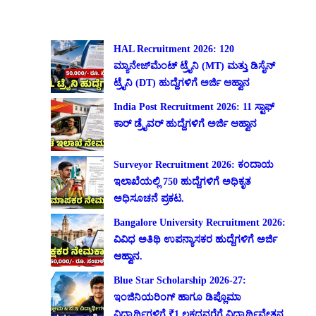
HAL Recruitment 2026: 120
ಮ್ಯಾನೇಜ್‌ಮೆಂಟ್ ಟ್ರೈನಿ (MT) ಮತ್ತು ಡಿಸೈನ್
ಟ್ರೈನಿ (DT) ಹುದ್ದೆಗಳಿಗೆ ಅರ್ಜಿ ಆಹ್ವಾನ
India Post Recruitment 2026: 11 ಸ್ಟಾಫ್
ಕಾರ್ ಡ್ರೈವರ್ ಹುದ್ದೆಗಳಿಗೆ ಅರ್ಜಿ ಆಹ್ವಾನ
Surveyor Recruitment 2026: ಕಂದಾಯ
ಇಲಾಖೆಯಲ್ಲಿ 750 ಹುದ್ದೆಗಳಿಗೆ ಅಧಿಕೃತ
ಅಧಿಸೂಚನೆ ಪ್ರಕಟ.
Bangalore University Recruitment 2026:
ವಿವಿಧ ಅತಿಥಿ ಉಪನ್ಯಾಸಕರ ಹುದ್ದೆಗಳಿಗೆ ಅರ್ಜಿ
ಆಹ್ವಾನ.
Blue Star Scholarship 2026-27:
ಇಂಜಿನಿಯರಿಂಗ್ ಹಾಗೂ ಡಿಪ್ಲೊಮಾ
ವಿದ್ಯಾರ್ಥಿಗಳಿಗೆ ₹1 ಲಕ್ಷದವರೆಗೆ ವಿದ್ಯಾರ್ಥಿವೇತನ