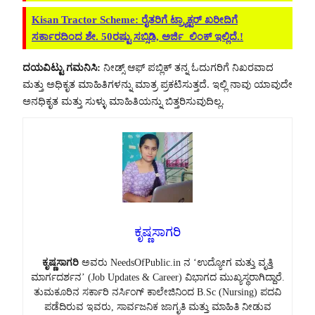
Kisan Tractor Scheme: ರೈತರಿಗೆ ಟ್ರ್ಯಾಕ್ಟರ್ ಖರೀದಿಗೆ
ಸರ್ಕಾರದಿಂದ ಶೇ. 50ರಷ್ಟು ಸಬ್ಸಿಡಿ, ಅರ್ಜಿ ಲಿಂಕ್ ಇಲ್ಲಿದೆ.!
ದಯವಿಟ್ಟು ಗಮನಿಸಿ:
ನೀಡ್ಸ್ ಆಫ್ ಪಬ್ಲಿಕ್ ತನ್ನ ಓದುಗರಿಗೆ ನಿಖರವಾದ
ಮತ್ತು ಅಧಿಕೃತ ಮಾಹಿತಿಗಳನ್ನು ಮಾತ್ರ ಪ್ರಕಟಿಸುತ್ತದೆ. ಇಲ್ಲಿ ನಾವು ಯಾವುದೇ
ಅನಧಿಕೃತ ಮತ್ತು ಸುಳ್ಳು ಮಾಹಿತಿಯನ್ನು ಬಿತ್ತರಿಸುವುದಿಲ್ಲ.
ಕೃಷ್ಣಸಾಗರಿ
ಕೃಷ್ಣಸಾಗರಿ
ಅವರು NeedsOfPublic.in ನ ‘ಉದ್ಯೋಗ ಮತ್ತು ವೃತ್ತಿ
ಮಾರ್ಗದರ್ಶನ’ (Job Updates & Career) ವಿಭಾಗದ ಮುಖ್ಯಸ್ಥರಾಗಿದ್ದಾರೆ.
ತುಮಕೂರಿನ ಸರ್ಕಾರಿ ನರ್ಸಿಂಗ್ ಕಾಲೇಜಿನಿಂದ B.Sc (Nursing) ಪದವಿ
ಪಡೆದಿರುವ ಇವರು, ಸಾರ್ವಜನಿಕ ಜಾಗೃತಿ ಮತ್ತು ಮಾಹಿತಿ ನೀಡುವ