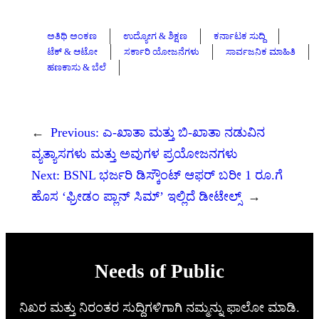
ಅತಿಥಿ ಅಂಕಣ
ಉದ್ಯೋಗ & ಶಿಕ್ಷಣ
ಕರ್ನಾಟಕ ಸುದ್ದಿ
ಟೆಕ್ & ಆಟೋ
ಸರ್ಕಾರಿ ಯೋಜನೆಗಳು
ಸಾರ್ವಜನಿಕ ಮಾಹಿತಿ
ಹಣಕಾಸು & ಬೆಲೆ
←
Previous:
ಎ-ಖಾತಾ ಮತ್ತು ಬಿ-ಖಾತಾ ನಡುವಿನ
ವ್ಯತ್ಯಾಸಗಳು ಮತ್ತು ಅವುಗಳ ಪ್ರಯೋಜನಗಳು
Next:
BSNL ಭರ್ಜರಿ ಡಿಸ್ಕೌಂಟ್ ಆಫರ್ ಬರೀ 1 ರೂ.ಗೆ
ಹೊಸ ‘ಫ್ರೀಡಂ ಪ್ಲಾನ್ ಸಿಮ್’ ಇಲ್ಲಿದೆ ಡೀಟೇಲ್ಸ್
→
Needs of Public
ನಿಖರ ಮತ್ತು ನಿರಂತರ ಸುದ್ದಿಗಳಿಗಾಗಿ ನಮ್ಮನ್ನು ಫಾಲೋ ಮಾಡಿ.