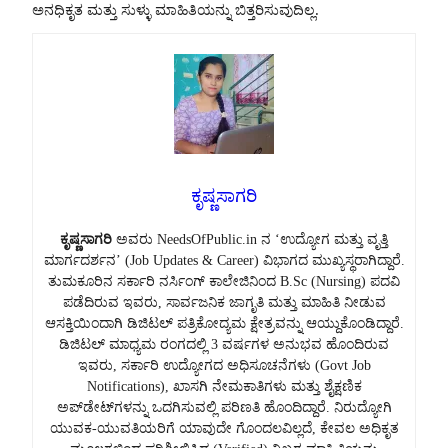
ಅನಧಿಕೃತ ಮತ್ತು ಸುಳ್ಳು ಮಾಹಿತಿಯನ್ನು ಬಿತ್ತರಿಸುವುದಿಲ್ಲ.
ಕೃಷ್ಣಸಾಗರಿ
ಕೃಷ್ಣಸಾಗರಿ
ಅವರು NeedsOfPublic.in ನ ‘ಉದ್ಯೋಗ ಮತ್ತು ವೃತ್ತಿ
ಮಾರ್ಗದರ್ಶನ’ (Job Updates & Career) ವಿಭಾಗದ ಮುಖ್ಯಸ್ಥರಾಗಿದ್ದಾರೆ.
ತುಮಕೂರಿನ ಸರ್ಕಾರಿ ನರ್ಸಿಂಗ್ ಕಾಲೇಜಿನಿಂದ B.Sc (Nursing) ಪದವಿ
ಪಡೆದಿರುವ ಇವರು, ಸಾರ್ವಜನಿಕ ಜಾಗೃತಿ ಮತ್ತು ಮಾಹಿತಿ ನೀಡುವ
ಆಸಕ್ತಿಯಿಂದಾಗಿ ಡಿಜಿಟಲ್ ಪತ್ರಿಕೋದ್ಯಮ ಕ್ಷೇತ್ರವನ್ನು ಆಯ್ದುಕೊಂಡಿದ್ದಾರೆ.
ಡಿಜಿಟಲ್ ಮಾಧ್ಯಮ ರಂಗದಲ್ಲಿ 3 ವರ್ಷಗಳ ಅನುಭವ ಹೊಂದಿರುವ
ಇವರು, ಸರ್ಕಾರಿ ಉದ್ಯೋಗದ ಅಧಿಸೂಚನೆಗಳು (Govt Job
Notifications), ಖಾಸಗಿ ನೇಮಕಾತಿಗಳು ಮತ್ತು ಶೈಕ್ಷಣಿಕ
ಅಪ್‌ಡೇಟ್‌ಗಳನ್ನು ಒದಗಿಸುವಲ್ಲಿ ಪರಿಣತಿ ಹೊಂದಿದ್ದಾರೆ. ನಿರುದ್ಯೋಗಿ
ಯುವಕ-ಯುವತಿಯರಿಗೆ ಯಾವುದೇ ಗೊಂದಲವಿಲ್ಲದೆ, ಕೇವಲ ಅಧಿಕೃತ