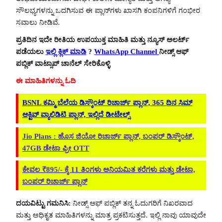
ಸೌಲಭ್ಯಗಳನ್ನು ಒದಗಿಸುವ ಈ ಪ್ಲಾನ್‌ಗಳು ಖಾಸಗಿ ಕಂಪನಿಗಳಿಗೆ ಗಂಭೀರ
ಸವಾಲು ನೀಡಿವೆ.
ಪ್ರತಿದಿನ ಇದೇ ರೀತಿಯ ಉಪಯುಕ್ತ ಮಾಹಿತಿ ಮತ್ತು ನ್ಯೂಸ್ ಅಲರ್ಟ್
ಪಡೆಯಲು
ಇಲ್ಲಿ ಕ್ಲಿಕ್ ಮಾಡಿ
?
WhatsApp Channel
ನೀಡ್ಸ್ ಆಫ್
ಪಬ್ಲಿಕ್ ವಾಟ್ಸಾಪ್ ಚಾನೆಲ್ ಸೇರಿಕೊಳ್ಳಿ
ಈ ಮಾಹಿತಿಗಳನ್ನು ಓದಿ
BSNL ಕಮ್ಮಿ ಬೆಲೆಯ ಡಿಸ್ಕೌಂಟ್ ರಿಚಾರ್ಜ್ ಪ್ಲಾನ್, 365 ದಿನ ಸಿಮ್
ಆಕ್ಟಿವ್ ವ್ಯಾಲಿಡಿಟಿ ಪ್ಲಾನ್, ಇಲ್ಲಿದೆ ಡೀಟೇಲ್ಸ್
Jio Plans : ಹೊಸ ಜಿಯೋ ರಿಚಾರ್ಜ್ ಪ್ಲಾನ್, ಬಂಪರ್ ಡಿಸ್ಕೌಂಟ್,
47GB ಡೇಟಾ ಫ್ರೀ OTT
ಕೇವಲ ₹895/- ಕ್ಕೆ 11 ತಿಂಗಳು ಅನಿಯಮಿತ ಕರೆಗಳು ಮತ್ತು ಡೇಟಾ,
ಬಂಪರ್ ರಿಚಾರ್ಜ್ ಪ್ಲಾನ್
ದಯವಿಟ್ಟು ಗಮನಿಸಿ:
ನೀಡ್ಸ್ ಆಫ್ ಪಬ್ಲಿಕ್ ತನ್ನ ಓದುಗರಿಗೆ ನಿಖರವಾದ
ಮತ್ತು ಅಧಿಕೃತ ಮಾಹಿತಿಗಳನ್ನು ಮಾತ್ರ ಪ್ರಕಟಿಸುತ್ತದೆ. ಇಲ್ಲಿ ನಾವು ಯಾವುದೇ