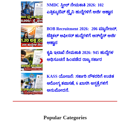
NMDC ಸ್ಟೀಲ್ ನೇಮಕಾತಿ 2026: 102
ಎಕ್ಸಿಕ್ಯೂಟಿವ್ ಟ್ರೈನಿ ಹುದ್ದೆಗಳಿಗೆ ಅರ್ಜಿ ಆಹ್ವಾನ
BOB Recruitment 2026: 206 ಮ್ಯಾನೇಜರ್,
ಟೆಕ್ನಿಕಲ್ ಆಫೀಸರ್ ಹುದ್ದೆಗಳಿಗೆ ಆನ್‌ಲೈನ್ ಅರ್ಜಿ
ಆಹ್ವಾನ
ಕೃಷಿ ಇಲಾಖೆ ನೇಮಕಾತಿ 2026: 945 ಹುದ್ದೆಗಳ
ಅಧಿಸೂಚನೆ ಹಿಂಪಡೆದ ರಾಜ್ಯ ಸರ್ಕಾರ
KASS ಯೋಜನೆ: ಸರ್ಕಾರಿ ನೌಕರರಿಗೆ ಉಚಿತ
ಆರೋಗ್ಯ ತಪಾಸಣೆ, 6 ಖಾಸಗಿ ಆಸ್ಪತ್ರೆಗಳಿಗೆ
ಅನುಮೋದನೆ.
Popular Categories