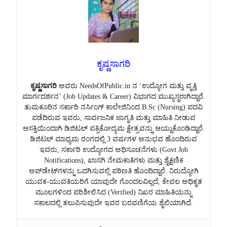
ಕೃಷ್ಣಸಾಗರಿ
ಕೃಷ್ಣಸಾಗರಿ
ಅವರು NeedsOfPublic.in ನ ‘ಉದ್ಯೋಗ ಮತ್ತು ವೃತ್ತಿ
ಮಾರ್ಗದರ್ಶನ’ (Job Updates & Career) ವಿಭಾಗದ ಮುಖ್ಯಸ್ಥರಾಗಿದ್ದಾರೆ.
ತುಮಕೂರಿನ ಸರ್ಕಾರಿ ನರ್ಸಿಂಗ್ ಕಾಲೇಜಿನಿಂದ B.Sc (Nursing) ಪದವಿ
ಪಡೆದಿರುವ ಇವರು, ಸಾರ್ವಜನಿಕ ಜಾಗೃತಿ ಮತ್ತು ಮಾಹಿತಿ ನೀಡುವ
ಆಸಕ್ತಿಯಿಂದಾಗಿ ಡಿಜಿಟಲ್ ಪತ್ರಿಕೋದ್ಯಮ ಕ್ಷೇತ್ರವನ್ನು ಆಯ್ದುಕೊಂಡಿದ್ದಾರೆ.
ಡಿಜಿಟಲ್ ಮಾಧ್ಯಮ ರಂಗದಲ್ಲಿ 3 ವರ್ಷಗಳ ಅನುಭವ ಹೊಂದಿರುವ
ಇವರು, ಸರ್ಕಾರಿ ಉದ್ಯೋಗದ ಅಧಿಸೂಚನೆಗಳು (Govt Job
Notifications), ಖಾಸಗಿ ನೇಮಕಾತಿಗಳು ಮತ್ತು ಶೈಕ್ಷಣಿಕ
ಅಪ್‌ಡೇಟ್‌ಗಳನ್ನು ಒದಗಿಸುವಲ್ಲಿ ಪರಿಣತಿ ಹೊಂದಿದ್ದಾರೆ. ನಿರುದ್ಯೋಗಿ
ಯುವಕ-ಯುವತಿಯರಿಗೆ ಯಾವುದೇ ಗೊಂದಲವಿಲ್ಲದೆ, ಕೇವಲ ಅಧಿಕೃತ
ಮೂಲಗಳಿಂದ ಪರಿಶೀಲಿಸಿದ (Verified) ನಿಖರ ಮಾಹಿತಿಯನ್ನು
ಸಕಾಲದಲ್ಲಿ ತಲುಪಿಸುವುದೇ ಇವರ ಬರವಣಿಗೆಯ ಶೈಲಿಯಾಗಿದೆ.