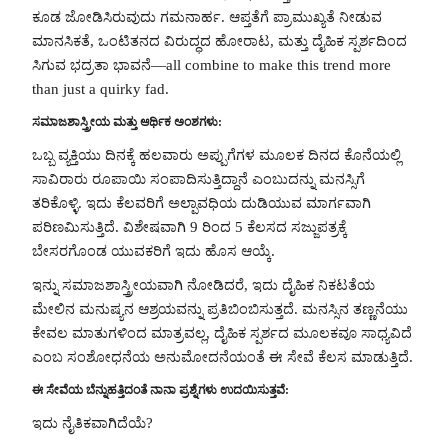
ಕೂಡ ಜೋಡಿಸಿರುವುದು ಗಮನಾರ್ಹ. ಆಪ್ತತೆಗೆ ಪ್ರಾಮುಖ್ಯತೆ ನೀಡುವ
ಮಾನಸಿಕತೆ, ಒಂಟಿತನದ ವಿರುದ್ಧದ ಹೋರಾಟ, ಮತ್ತು ದೈಹಿಕ ಸ್ಪರ್ಶದಿಂದ
ಸಿಗುವ ಭದ್ರತಾ ಭಾವನೆ—all combine to make this trend more
than just a quirky fad.
ಸಮಾಜಶಾಸ್ತ್ರೀಯ ಮತ್ತು ಆರ್ಥಿಕ ಅಂಶಗಳು:
ಒಬ್ಬ ವ್ಯಕ್ತಿಯು ದಿನಕ್ಕೆ ಹಲವಾರು ಅಪ್ಪುಗೆಗಳ ಮೂಲಕ ದಿನದ ಕೊನೆಯಲ್ಲಿ
ಸಾವಿರಾರು ರೂಪಾಯಿ ಸಂಪಾದಿಸುತ್ತಿದ್ದಾನೆ ಎಂಬುದನ್ನು ಮನಸ್ಸಿಗೆ
ತರಿಕೊಳ್ಳಿ. ಇದು ಕೆಲವರಿಗೆ ಅಲ್ಪಾವಧಿಯ ದುಡಿಯುವ ಮಾರ್ಗವಾಗಿ
ಪರಿಣಮಿಸುತ್ತಿದೆ. ವಿಶೇಷವಾಗಿ 9 ರಿಂದ 5 ಕೆಲಸದ ಸಜ್ಜುಪತ್ರಕ್ಕೆ
ಬೇಸರಗೊಂಡ ಯುವಕರಿಗೆ ಇದು ಹೊಸ ಆಯ್ಕೆ.
ಇನ್ನು ಸಮಾಜಶಾಸ್ತ್ರೀಯವಾಗಿ ನೋಡಿದರೆ, ಇದು ದೈಹಿಕ ನಿಕಟತೆಯ
ಮೇಲಿನ ಮನುಷ್ಯನ ಆಶ್ರಯವನ್ನು ಪ್ರತಿಬಿಂಬಿಸುತ್ತದೆ. ಮನಸ್ಸಿನ ತಣ್ಣನೆಯು
ಕೇವಲ ಮಾತುಗಳಿಂದ ಮಾತ್ರವಲ್ಲ, ದೈಹಿಕ ಸ್ಪರ್ಶದ ಮೂಲಕವೂ ಸಾಧ್ಯವಿದೆ
ಎಂಬ ಸಂಶೋಧನೆಯ ಅನುಮೋದನೆಯಂತೆ ಈ ಸೇವೆ ಕೆಲಸ ಮಾಡುತ್ತಿದೆ.
ಈ ಸೇವೆಯ ಬೆನ್ನುಹತ್ತಿದಂತೆ ನಾನಾ ಪ್ರಶ್ನೆಗಳು ಉದಯಿಸುತ್ತವೆ:
ಇದು ನೈತಿಕವಾಗಿದೆಯೆ?