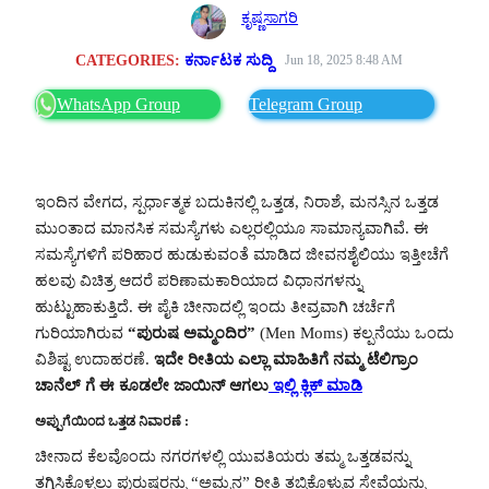
ಕೃಷ್ಣಸಾಗರಿ
CATEGORIES:
ಕರ್ನಾಟಕ ಸುದ್ದಿ
Jun 18, 2025 8:48 AM
WhatsApp Group
Telegram Group
ಇಂದಿನ ವೇಗದ, ಸ್ಪರ್ಧಾತ್ಮಕ ಬದುಕಿನಲ್ಲಿ ಒತ್ತಡ, ನಿರಾಶೆ, ಮನಸ್ಸಿನ ಒತ್ತಡ
ಮುಂತಾದ ಮಾನಸಿಕ ಸಮಸ್ಯೆಗಳು ಎಲ್ಲರಲ್ಲಿಯೂ ಸಾಮಾನ್ಯವಾಗಿವೆ. ಈ
ಸಮಸ್ಯೆಗಳಿಗೆ ಪರಿಹಾರ ಹುಡುಕುವಂತೆ ಮಾಡಿದ ಜೀವನಶೈಲಿಯು ಇತ್ತೀಚೆಗೆ
ಹಲವು ವಿಚಿತ್ರ ಆದರೆ ಪರಿಣಾಮಕಾರಿಯಾದ ವಿಧಾನಗಳನ್ನು
ಹುಟ್ಟುಹಾಕುತ್ತಿದೆ. ಈ ಪೈಕಿ ಚೀನಾದಲ್ಲಿ ಇಂದು ತೀವ್ರವಾಗಿ ಚರ್ಚೆಗೆ
ಗುರಿಯಾಗಿರುವ
“ಪುರುಷ ಅಮ್ಮಂದಿರ”
(Men Moms) ಕಲ್ಪನೆಯು ಒಂದು
ವಿಶಿಷ್ಟ ಉದಾಹರಣೆ.
ಇದೇ ರೀತಿಯ ಎಲ್ಲಾ ಮಾಹಿತಿಗೆ ನಮ್ಮ ಟೆಲಿಗ್ರಾಂ
ಚಾನೆಲ್ ಗೆ ಈ ಕೂಡಲೇ ಜಾಯಿನ್ ಆಗಲು
ಇಲ್ಲಿ ಕ್ಲಿಕ್ ಮಾಡಿ
ಅಪ್ಪುಗೆಯಿಂದ ಒತ್ತಡ ನಿವಾರಣೆ :
ಚೀನಾದ ಕೆಲವೊಂದು ನಗರಗಳಲ್ಲಿ ಯುವತಿಯರು ತಮ್ಮ ಒತ್ತಡವನ್ನು
ತಗ್ಗಿಸಿಕೊಳ್ಳಲು ಪುರುಷರನ್ನು “ಅಮ್ಮನ” ರೀತಿ ತಬ್ಬಿಕೊಳ್ಳುವ ಸೇವೆಯನ್ನು