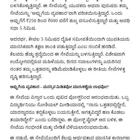
ಬಳಸಿಕೊಳ್ಳುತ್ತಿದ್ದಾರೆ. ಈ ಸೇವೆಯಲ್ಲಿ, ಯುವಕರು ಅಥವಾ ಪುರುಷರು ತಮ್ಮ
ಸೇವೆಯನ್ನು ‘ಅಪ್ಪುಗೆಯ ವ್ಯವಹಾರ’ವಾಗಿ ಪರಿಚಯಿಸುತ್ತಿದ್ದಾರೆ. ಒಂದು
ಅಪ್ಪುಗೆಗೆ ₹250 ರಿಂದ ₹600 ವರೆಗೆ ಶುಲ್ಕ ವಸೂಲಿಸುತ್ತಿದ್ದಾರೆ ಮತ್ತು ಅವಧಿ
ಸಧಾ 5 ನಿಮಿಷ.
ಅದರರ್ಥ, ಕೇವಲ 5 ನಿಮಿಷದ ದೈಹಿಕ ಸಮೀಪತೆಯಿಂದಾಗಿ ಯುವತಿಯರು
ಮಾನಸಿಕವಾಗಿ ತಕ್ಷಣ ಶಾಂತಿ ಪಡುತ್ತಿದ್ದಾರೆ ಎಂಬ ನಂಬಿಕೆ ಹರಡಿದೆ.
ಕೆಲವರು ಹೆಚ್ಚು ಶ್ರದ್ಧೆಯಿಂದ ಈ ಸೇವೆಯನ್ನು ಬಳಸುತ್ತಿದ್ದಾರೆ. ವಿಶೇಷವಾಗಿ
ಉದ್ಯೋಗದಲ್ಲಿರುವ ಮಹಿಳೆಯರು, ದಿನದ ಸವಾಲುಗಳನ್ನು ಎದುರಿಸಿದ
ನಂತರ ತಮ್ಮ ಒತ್ತಡವನ್ನು ಕಡಿಮೆಮಾಡಿಕೊಳ್ಳಲು ಈ ರೀತಿಯ ಸೇವೆಗಳತ್ತ
ದೃಷ್ಠಿ ಹರಿಸುತ್ತಿದ್ದಾರೆ.
ಅಪ್ಪುಗೆಯ ವ್ಯವಹಾರ – ಮನಸ್ಸಿನ ಮಿಡಿತವೋ ಮಾರುಕಟ್ಟೆಯ ಲಾಭವೋ?
ಈ ಸೇವೆಯ ವಿಸ್ತಾರ ಒಂದು ಪುಟದ ಪೋಸ್ಟ್‌ನಿಂದ ಆರಂಭವಾಯಿತು. ಒಬ್ಬ
ವಿದ್ಯಾರ್ಥಿನಿಯು ಸೋಶಿಯಲ್ ಮೀಡಿಯಾದಲ್ಲಿ, “ನಾನು ಒತ್ತಡದಲ್ಲಿದ್ದೇನೆ,
ಯಾರನ್ನಾದರೂ ತಬ್ಬಿಕೊಳ್ಳಲು ಬಯಸುತ್ತೇನೆ, ಅಗತ್ಯವಿದ್ದರೆ ಹಣ ಕೊಡಲು
ತಯಾರಿದ್ದೇನೆ” ಎಂದು ಬರೆದಿದ್ದಳು. ಈ ಪೋಸ್ಟ್ ವೈರಲ್ ಆದ ಬಳಿಕ, ಈ
ಸೇವೆಯ ಗಂಭೀರತೆ ಮತ್ತು ಬೇಡಿಕೆ ಬೆಳೆಯಲಾರಂಭವಾಯಿತು.
ಈ ನಡುವೆ, ಈ ಸೇವೆಯೊಂದಿಗೆ ಕೆಲವು ಅರ್ಥವತ್ತಾದ ಮಾನಸಿಕ ಕಾರಣಗಳು