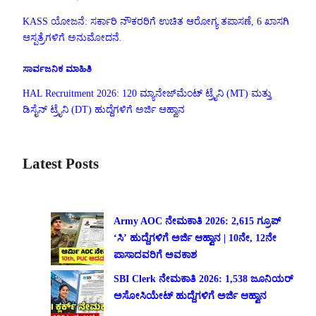
KASS ಯೋಜನೆ: ಸರ್ಕಾರಿ ನೌಕರರಿಗೆ ಉಚಿತ ಆರೋಗ್ಯ ತಪಾಸಣೆ, 6 ಖಾಸಗಿ
ಆಸ್ಪತ್ರೆಗಳಿಗೆ ಅನುಮೋದನೆ.
ಸಾರ್ವಜನಿಕ ಮಾಹಿತಿ
HAL Recruitment 2026: 120 ಮ್ಯಾನೇಜ್‌ಮೆಂಟ್ ಟ್ರೈನಿ (MT) ಮತ್ತು
ಡಿಸೈನ್ ಟ್ರೈನಿ (DT) ಹುದ್ದೆಗಳಿಗೆ ಅರ್ಜಿ ಆಹ್ವಾನ
Latest Posts
Army AOC ನೇಮಕಾತಿ 2026: 2,615 ಗ್ರೂಪ್
‘ಸಿ’ ಹುದ್ದೆಗಳಿಗೆ ಅರ್ಜಿ ಆಹ್ವಾನ | 10ನೇ, 12ನೇ
ಪಾಸಾದವರಿಗೆ ಅವಕಾಶ
SBI Clerk ನೇಮಕಾತಿ 2026: 1,538 ಜೂನಿಯರ್
ಅಸೋಸಿಯೇಟ್ ಹುದ್ದೆಗಳಿಗೆ ಅರ್ಜಿ ಆಹ್ವಾನ