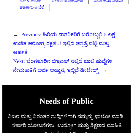
ಟೆಕ್ & ಆಟೋ
ಸರ್ಕಾರಿ ಯೋಜನೆಗಳು
ಸಾರ್ವಜನಿಕ ಮಾಹಿತಿ
ಹಣಕಾಸು & ಬೆಲೆ
←
Previous:
ಹಿರಿಯ ನಾಗರಿಕರಿಗೆ ಬರೋಬ್ಬರಿ 5 ಲಕ್ಷ
ಉಚಿತ ಆರೋಗ್ಯ ರಕ್ಷಣೆ..! ಇಲ್ಲಿದೆ ಆಸ್ಪತ್ರೆ ಪಟ್ಟಿ ಮತ್ತು
ಅರ್ಹತೆ
Next:
ಬೆಂಗಳೂರಿನ ಬಿಇಎಲ್‌ ನಲ್ಲಿದೆ ಖಾಲಿ ಹುದ್ದೆಗಳ
ನೇಮಕಾತಿಗೆ ಅರ್ಜಿ ಆಹ್ವಾನ, ಇಲ್ಲಿದೆ ಡೀಟೇಲ್ಸ್
→
Needs of Public
ನಿಖರ ಮತ್ತು ನಿರಂತರ ಸುದ್ದಿಗಳಿಗಾಗಿ ನಮ್ಮನ್ನು ಫಾಲೋ ಮಾಡಿ.
ಸರ್ಕಾರಿ ಯೋಜನೆಗಳು, ಉದ್ಯೋಗ ಮತ್ತು ಶಿಕ್ಷಣದ ಮಾಹಿತಿ