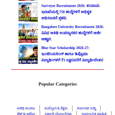
Surveyor Recruitment 2026: ಕಂದಾಯ
ಇಲಾಖೆಯಲ್ಲಿ 750 ಹುದ್ದೆಗಳಿಗೆ ಅಧಿಕೃತ
ಅಧಿಸೂಚನೆ ಪ್ರಕಟ.
Bangalore University Recruitment 2026:
ವಿವಿಧ ಅತಿಥಿ ಉಪನ್ಯಾಸಕರ ಹುದ್ದೆಗಳಿಗೆ ಅರ್ಜಿ
ಆಹ್ವಾನ.
Blue Star Scholarship 2026-27:
ಇಂಜಿನಿಯರಿಂಗ್ ಹಾಗೂ ಡಿಪ್ಲೊಮಾ
ವಿದ್ಯಾರ್ಥಿಗಳಿಗೆ ₹1 ಲಕ್ಷದವರೆಗೆ ವಿದ್ಯಾರ್ಥಿವೇತನ
Popular Categories
ಅತಿಥಿ ಅಂಕಣ
ಉದ್ಯೋಗ & ಶಿಕ್ಷಣ
ಕರ್ನಾಟಕ ಸುದ್ದಿ
ಟೆಕ್ & ಆಟೋ
ಸರ್ಕಾರಿ ಯೋಜನೆಗಳು
ಸಾರ್ವಜನಿಕ ಮಾಹಿತಿ