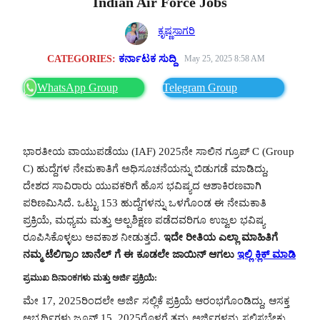
Indian Air Force Jobs
ಕೃಷ್ಣಸಾಗರಿ
CATEGORIES:
ಕರ್ನಾಟಕ ಸುದ್ದಿ
May 25, 2025 8:58 AM
WhatsApp Group
Telegram Group
ಭಾರತೀಯ ವಾಯುಪಡೆಯು (IAF) 2025ನೇ ಸಾಲಿನ ಗ್ರೂಪ್ C (Group
C) ಹುದ್ದೆಗಳ ನೇಮಕಾತಿಗೆ ಅಧಿಸೂಚನೆಯನ್ನು ಬಿಡುಗಡೆ ಮಾಡಿದ್ದು,
ದೇಶದ ಸಾವಿರಾರು ಯುವಕರಿಗೆ ಹೊಸ ಭವಿಷ್ಯದ ಆಶಾಕಿರಣವಾಗಿ
ಪರಿಣಮಿಸಿದೆ. ಒಟ್ಟು 153 ಹುದ್ದೆಗಳನ್ನು ಒಳಗೊಂಡ ಈ ನೇಮಕಾತಿ
ಪ್ರಕ್ರಿಯೆ, ಮಧ್ಯಮ ಮತ್ತು ಅಲ್ಪಶಿಕ್ಷಣ ಪಡೆದವರಿಗೂ ಉಜ್ವಲ ಭವಿಷ್ಯ
ರೂಪಿಸಿಕೊಳ್ಳಲು ಅವಕಾಶ ನೀಡುತ್ತದೆ.
ಇದೇ ರೀತಿಯ ಎಲ್ಲಾ ಮಾಹಿತಿಗೆ
ನಮ್ಮ ಟೆಲಿಗ್ರಾಂ ಚಾನೆಲ್ ಗೆ ಈ ಕೂಡಲೇ ಜಾಯಿನ್ ಆಗಲು
ಇಲ್ಲಿ ಕ್ಲಿಕ್ ಮಾಡಿ
ಪ್ರಮುಖ ದಿನಾಂಕಗಳು ಮತ್ತು ಅರ್ಜಿ ಪ್ರಕ್ರಿಯೆ:
ಮೇ 17, 2025ರಿಂದಲೇ ಅರ್ಜಿ ಸಲ್ಲಿಕೆ ಪ್ರಕ್ರಿಯೆ ಆರಂಭಗೊಂಡಿದ್ದು, ಆಸಕ್ತ
ಅಭ್ಯರ್ಥಿಗಳು ಜೂನ್ 15, 2025ರೊಳಗೆ ತಮ್ಮ ಅರ್ಜಿಗಳನ್ನು ಸಲ್ಲಿಸಬೇಕು.