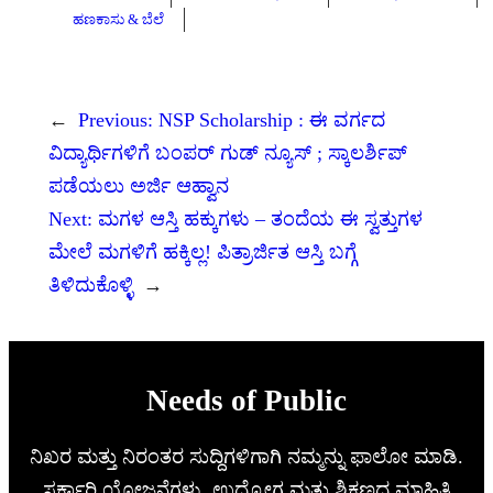
ಹಣಕಾಸು & ಬೆಲೆ
←
Previous:
NSP Scholarship : ಈ ವರ್ಗದ
ವಿದ್ಯಾರ್ಥಿಗಳಿಗೆ ಬಂಪರ್ ಗುಡ್ ನ್ಯೂಸ್ ; ಸ್ಕಾಲರ್ಶಿಪ್
ಪಡೆಯಲು ಅರ್ಜಿ ಆಹ್ವಾನ
Next:
ಮಗಳ ಆಸ್ತಿ ಹಕ್ಕುಗಳು – ತಂದೆಯ ಈ ಸ್ವತ್ತುಗಳ
ಮೇಲೆ ಮಗಳಿಗೆ ಹಕ್ಕಿಲ್ಲ! ಪಿತ್ರಾರ್ಜಿತ ಆಸ್ತಿ ಬಗ್ಗೆ
ತಿಳಿದುಕೊಳ್ಳಿ
→
Needs of Public
ನಿಖರ ಮತ್ತು ನಿರಂತರ ಸುದ್ದಿಗಳಿಗಾಗಿ ನಮ್ಮನ್ನು ಫಾಲೋ ಮಾಡಿ.
ಸರ್ಕಾರಿ ಯೋಜನೆಗಳು, ಉದ್ಯೋಗ ಮತ್ತು ಶಿಕ್ಷಣದ ಮಾಹಿತಿ