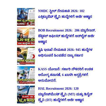
NMDC ಸ್ಟೀಲ್ ನೇಮಕಾತಿ 2026: 102
ಎಕ್ಸಿಕ್ಯೂಟಿವ್ ಟ್ರೈನಿ ಹುದ್ದೆಗಳಿಗೆ ಅರ್ಜಿ ಆಹ್ವಾನ
BOB Recruitment 2026: 206 ಮ್ಯಾನೇಜರ್,
ಟೆಕ್ನಿಕಲ್ ಆಫೀಸರ್ ಹುದ್ದೆಗಳಿಗೆ ಆನ್‌ಲೈನ್ ಅರ್ಜಿ
ಆಹ್ವಾನ
ಕೃಷಿ ಇಲಾಖೆ ನೇಮಕಾತಿ 2026: 945 ಹುದ್ದೆಗಳ
ಅಧಿಸೂಚನೆ ಹಿಂಪಡೆದ ರಾಜ್ಯ ಸರ್ಕಾರ
KASS ಯೋಜನೆ: ಸರ್ಕಾರಿ ನೌಕರರಿಗೆ ಉಚಿತ
ಆರೋಗ್ಯ ತಪಾಸಣೆ, 6 ಖಾಸಗಿ ಆಸ್ಪತ್ರೆಗಳಿಗೆ
ಅನುಮೋದನೆ.
HAL Recruitment 2026: 120
ಮ್ಯಾನೇಜ್‌ಮೆಂಟ್ ಟ್ರೈನಿ (MT) ಮತ್ತು ಡಿಸೈನ್
ಟ್ರೈನಿ (DT) ಹುದ್ದೆಗಳಿಗೆ ಅರ್ಜಿ ಆಹ್ವಾನ