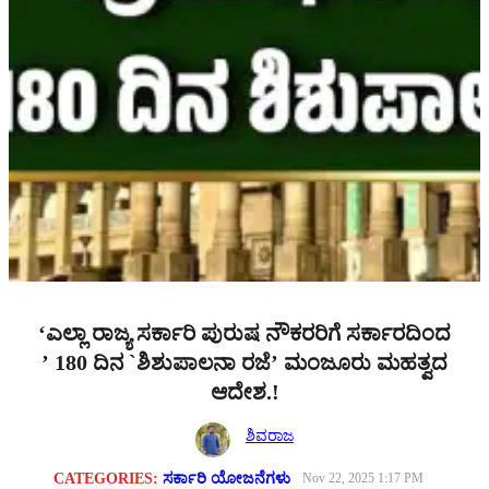
‘ಎಲ್ಲಾ ರಾಜ್ಯ ಸರ್ಕಾರಿ ಪುರುಷ ನೌಕರರಿಗೆ ಸರ್ಕಾರದಿಂದ
’ 180 ದಿನ `ಶಿಶುಪಾಲನಾ ರಜೆ’ ಮಂಜೂರು ಮಹತ್ವದ
ಆದೇಶ.!
ಶಿವರಾಜ
CATEGORIES:
ಸರ್ಕಾರಿ ಯೋಜನೆಗಳು
Nov 22, 2025 1:17 PM