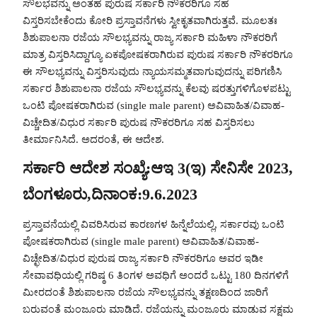
ಸೌಲಭವನ್ನು ಅಂತಹ ಪುರುಷ ಸರ್ಕಾರಿ ನೌಕರರಿಗೂ ಸಹ
ವಿಸ್ತರಿಸಬೇಕೆಂದು ಕೋರಿ ಪ್ರಸ್ತಾವನೆಗಳು ಸ್ವೀಕೃತವಾಗಿರುತ್ತವೆ. ಮೂಲತಃ
ಶಿಶುಪಾಲನಾ ರಜೆಯ ಸೌಲಭ್ಯವನ್ನು ರಾಜ್ಯ ಸರ್ಕಾರಿ ಮಹಿಳಾ ನೌಕರರಿಗೆ
ಮಾತ್ರ ವಿಸ್ತರಿಸಿದ್ದಾಗ್ಯೂ ಏಕಪೋಷಕರಾಗಿರುವ ಪುರುಷ ಸರ್ಕಾರಿ ನೌಕರರಿಗೂ
ಈ ಸೌಲಭ್ಯವನ್ನು ವಿಸ್ತರಿಸುವುದು ನ್ಯಾಯಸಮ್ಮತವಾಗುವುದನ್ನು ಪರಿಗಣಿಸಿ
ಸರ್ಕಾರ ಶಿಶುಪಾಲನಾ ರಜೆಯ ಸೌಲಭ್ಯವನ್ನು ಕೆಲವು ಷರತ್ತುಗಳಿಗೊಳಪಟ್ಟು
ಒಂಟಿ ಪೋಷಕರಾಗಿರುವ (single male parent) ಅವಿವಾಹಿತ/ವಿವಾಹ-
ವಿಚ್ಚೇದಿತ/ವಿಧುರ ಸರ್ಕಾರಿ ಪುರುಷ ನೌಕರರಿಗೂ ಸಹ ವಿಸ್ತರಿಸಲು
ತೀರ್ಮಾನಿಸಿದೆ. ಅದರಂತೆ, ಈ ಆದೇಶ.
ಸರ್ಕಾರಿ ಆದೇಶ ಸಂಖ್ಯೆ:ಆಇ 3(ಇ) ಸೇನಿಸೇ 2023,
ಬೆಂಗಳೂರು,ದಿನಾಂಕ:9.6.2023
ಪ್ರಸ್ತಾವನೆಯಲ್ಲಿ ವಿವರಿಸಿರುವ ಕಾರಣಗಳ ಹಿನ್ನೆಲೆಯಲ್ಲಿ, ಸರ್ಕಾರವು ಒಂಟಿ
ಪೋಷಕರಾಗಿರುವ (single male parent) ಅವಿವಾಹಿತ/ವಿವಾಹ-
ವಿಚ್ಛೇದಿತ/ವಿಧುರ ಪುರುಷ ರಾಜ್ಯ ಸರ್ಕಾರಿ ನೌಕರರಿಗೂ ಅವರ ಇಡೀ
ಸೇವಾವಧಿಯಲ್ಲಿ ಗರಿಷ್ಠ 6 ತಿಂಗಳ ಅವಧಿಗೆ ಅಂದರೆ ಒಟ್ಟು 180 ದಿನಗಳಿಗೆ
ಮೀರದಂತೆ ಶಿಶುಪಾಲನಾ ರಜೆಯ ಸೌಲಭ್ಯವನ್ನು ತಕ್ಷಣದಿಂದ ಜಾರಿಗೆ
ಬರುವಂತೆ ಮಂಜೂರು ಮಾಡಿದೆ. ರಜೆಯನ್ನು ಮಂಜೂರು ಮಾಡುವ ಸಕ್ಷಮ