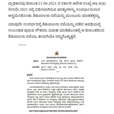
ಪ್ರಾಧಿಕಾರವು ದಿನಾಂಕ:21.06.2021 ರ ಸರ್ಕಾರಿ ಆದೇಶ ಸಂಖ್ಯೆ ಆಇ 4(ಇ)
ಸೇನಿಸೇ 2021 ರಲ್ಲಿ ವಿಧಿಸಲಾಗಿರುವ ಷರತ್ತುಗಳನ್ನು ಸಂದರ್ಭಾನುಸಾರ
ಅನ್ವಯಿಸಿಕೊಂಡು ಶಿಶುಪಾಲನಾ ರಜೆಯನ್ನು ಮಂಜೂರು ಮಾಡತಕ್ಕದ್ದು.
ಯಾವುದೇ ಸಂದರ್ಭದಲ್ಲಿ ಶಿಶುಪಾಲನಾ ರಜೆಯನ್ನು ಪಡೆದ ಅವಧಿಯಲ್ಲಿ
ಸಂಬಂಧಿತ ಪುರುಷ ನೌಕರರು ವಿವಾಹ ಮಾಡಿಕೊಂಡಲ್ಲಿ ಆ ದಿನಾಂಕದಿಂದ
ಶಿಶುಪಾಲನಾ ರಜೆಯು ತಾನಾಗಿಯೇ ರದ್ದುಗೊಳ್ಳುತ್ತದೆ.