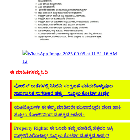
ಈ ಮಾಹಿತಿಗಳನ್ನು ಓದಿ
ಪೋಲಿಸ್ ಠಾಣೆಗಳಲ್ಲಿ ಸಿಸಿಟಿವಿ ಸಂಗ್ರಹಣೆ ಪಡೆದುಕೊಳ್ಳುವುದು
ಸಾರ್ವಜನಿಕ ನಾಗರೀಕರ ಹಕ್ಕು – ಸುಪ್ರೀಂ ಕೋರ್ಟ್‌ ತೀರ್ಪು
ಯೂಟ್ಯೂಬರ್ಸ್‌ ಈ ತಪ್ಪು ಮಾಡಿದರೇ ಮುಲಾಜಿಲ್ಲದೇ ದಂಡ ಹಾಕಿ
ಸುಪ್ರೀಂ ಕೋರ್ಟ್‌ನಿಂದ ಮಹತ್ವದ ಆದೇಶ :
Property Rights: ಈ ಒಂದು ತಪ್ಪು ಮಾಡಿದ್ರೆ ಹೆತ್ತವರ ಆಸ್ತಿ
ಮಕ್ಕಳಿಗೆ ಸಿಗೋದಿಲ್ಲ! ಸುಪ್ರೀಂ ಕೋರ್ಟ್‌ ಮಹತ್ವದ ತೀರ್ಪು!