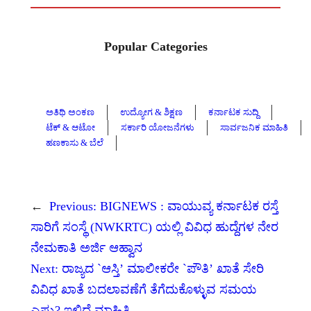
Popular Categories
ಅತಿಥಿ ಅಂಕಣ
ಉದ್ಯೋಗ & ಶಿಕ್ಷಣ
ಕರ್ನಾಟಕ ಸುದ್ದಿ
ಟೆಕ್ & ಆಟೋ
ಸರ್ಕಾರಿ ಯೋಜನೆಗಳು
ಸಾರ್ವಜನಿಕ ಮಾಹಿತಿ
ಹಣಕಾಸು & ಬೆಲೆ
←
Previous:
BIGNEWS : ವಾಯುವ್ಯ ಕರ್ನಾಟಕ ರಸ್ತೆ
ಸಾರಿಗೆ ಸಂಸ್ಥೆ (NWKRTC) ಯಲ್ಲಿ ವಿವಿಧ ಹುದ್ದೆಗಳ ನೇರ
ನೇಮಕಾತಿ ಅರ್ಜಿ ಆಹ್ವಾನ
Next:
ರಾಜ್ಯದ `ಆಸ್ತಿ’ ಮಾಲೀಕರೇ `ಪೌತಿ’ ಖಾತೆ ಸೇರಿ
ವಿವಿಧ ಖಾತೆ ಬದಲಾವಣೆಗೆ ತೆಗೆದುಕೊಳ್ಳುವ ಸಮಯ
ಎಷ್ಟು? ಇಲ್ಲಿದೆ ಮಾಹಿತಿ
→