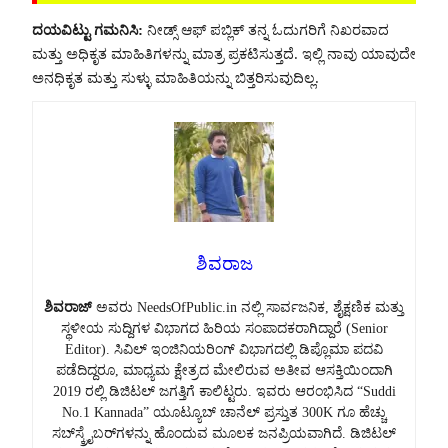
ದಯವಿಟ್ಟು ಗಮನಿಸಿ:
ನೀಡ್ಸ್ ಆಫ್ ಪಬ್ಲಿಕ್ ತನ್ನ ಓದುಗರಿಗೆ ನಿಖರವಾದ
ಮತ್ತು ಅಧಿಕೃತ ಮಾಹಿತಿಗಳನ್ನು ಮಾತ್ರ ಪ್ರಕಟಿಸುತ್ತದೆ. ಇಲ್ಲಿ ನಾವು ಯಾವುದೇ
ಅನಧಿಕೃತ ಮತ್ತು ಸುಳ್ಳು ಮಾಹಿತಿಯನ್ನು ಬಿತ್ತರಿಸುವುದಿಲ್ಲ.
ಶಿವರಾಜ
ಶಿವರಾಜ್
ಅವರು NeedsOfPublic.in ನಲ್ಲಿ ಸಾರ್ವಜನಿಕ, ಶೈಕ್ಷಣಿಕ ಮತ್ತು
ಸ್ಥಳೀಯ ಸುದ್ದಿಗಳ ವಿಭಾಗದ ಹಿರಿಯ ಸಂಪಾದಕರಾಗಿದ್ದಾರೆ (Senior
Editor). ಸಿವಿಲ್ ಇಂಜಿನಿಯರಿಂಗ್ ವಿಭಾಗದಲ್ಲಿ ಡಿಪ್ಲೊಮಾ ಪದವಿ
ಪಡೆದಿದ್ದರೂ, ಮಾಧ್ಯಮ ಕ್ಷೇತ್ರದ ಮೇಲಿರುವ ಅತೀವ ಆಸಕ್ತಿಯಿಂದಾಗಿ
2019 ರಲ್ಲಿ ಡಿಜಿಟಲ್ ಜಗತ್ತಿಗೆ ಕಾಲಿಟ್ಟರು. ಇವರು ಆರಂಭಿಸಿದ “Suddi
No.1 Kannada” ಯೂಟ್ಯೂಬ್ ಚಾನೆಲ್ ಪ್ರಸ್ತುತ 300K ಗೂ ಹೆಚ್ಚು
ಸಬ್‌ಸ್ಕ್ರೈಬರ್‌ಗಳನ್ನು ಹೊಂದುವ ಮೂಲಕ ಜನಪ್ರಿಯವಾಗಿದೆ. ಡಿಜಿಟಲ್