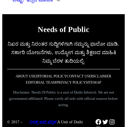
Needs of Public
ನಿಖರ ಮತ್ತು ನಿರಂತರ ಸುದ್ದಿಗಳಿಗಾಗಿ ನಮ್ಮನ್ನು ಫಾಲೋ ಮಾಡಿ.
ಸರ್ಕಾರಿ ಯೋಜನೆಗಳು, ಉದ್ಯೋಗ ಮತ್ತು ಶಿಕ್ಷಣದ ಮಾಹಿತಿ
ನಿಮ್ಮ ಬೆರಳ ತುದಿಯಲ್ಲಿ.
ABOUT US
EDITORIAL POLICY
CONTACT US
DISCLAIMER
EDITORIAL TEAM
PRIVACY POLICY
SITEMAP
Disclaimer: Needs Of Public is a unit of Duthi Infotech. We are not
government-affiliated. Please verify all info with official sources before
acting.
Facebook
Twitter
Instag
© 2017 –
ನೀಡ್ಸ್ ಆಫ್ ಪಬ್ಲಿಕ್
A Unit of Duthi