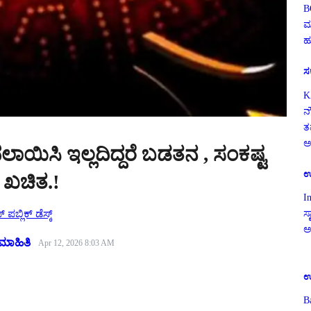
B
ಮ
ಹ
ಸ
K
ನ
ತ
ಅ
ಲಾಯಿಸಿ ಇಲ್ಲದಿದ್ದರೆ ಬಡತನ , ಸಂಕಷ್ಟ
ಉ
 ಖಚಿತ.!
I
 ಪಬ್ಲಿಕ್ ಡೆಸ್ಕ್
ಸ್
ಅ
ಮಾಹಿತಿ
Apr 12, 2026 8:03 AM
ಉ
B