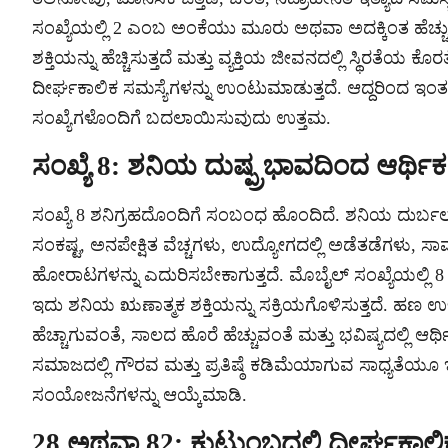
ಸಂಖ್ಯೆಯಲ್ಲಿ 2 ಎಂಬ ಅಂಕೆಯು ಮೂರು ಅಥವಾ ಅದಕ್ಕಿಂತ ಹೆಚ್ಚ
ಶಕ್ತಿಯನ್ನು ಹೆಚ್ಚಿಸುತ್ತದೆ ಮತ್ತು ವ್ಯಕ್ತಿಯ ಜೀವನದಲ್ಲಿ ಸ್ಥಿರತೆಯ
ದೀರ್ಘಕಾಲಿಕ ಸಮಸ್ಯೆಗಳನ್ನು ಉಂಟುಮಾಡುತ್ತದೆ. ಆದ್ದರಿಂದ ಇಂತಹ
ಸಂಖ್ಯೆಗಳೊಂದಿಗೆ ಬದಲಾಯಿಸುವುದು ಉತ್ತಮ.
ಸಂಖ್ಯೆ 8: ಶನಿಯ ದುಷ್ಪ್ರಭಾವದಿಂದ ಆರ್ಥಿಕ
ಸಂಖ್ಯೆ 8 ಶನಿಗ್ರಹದೊಂದಿಗೆ ಸಂಬಂಧ ಹೊಂದಿದೆ. ಶನಿಯ ದುರ್ಬಲ 
ಸಂಕಷ್ಟ, ಅನಪೇಕ್ಷಿತ ವೆಚ್ಚಗಳು, ಉದ್ಯೋಗದಲ್ಲಿ ಅಡೆತಡೆಗಳು, ಸ
ಹೋರಾಟಗಳನ್ನು ಎದುರಿಸಬೇಕಾಗುತ್ತದೆ. ಮೊಬೈಲ್ ಸಂಖ್ಯೆಯಲ್ಲಿ 8
ಇದು ಶನಿಯ ಋಣಾತ್ಮಕ ಶಕ್ತಿಯನ್ನು ಸಕ್ರಿಯಗೊಳಿಸುತ್ತದೆ. ಹಣ 
ಹೆಚ್ಚಾಗುವಂತೆ, ಸಾಲದ ಹೊರೆ ಹೆಚ್ಚುವಂತೆ ಮತ್ತು ಭವಿಷ್ಯದಲ್ಲಿ ಆರ್
ಸಮಾಜದಲ್ಲಿ ಗೌರವ ಮತ್ತು ಪ್ರತಿಷ್ಠೆ ಕಡಿಮೆಯಾಗುವ ಸಾಧ್ಯತೆಯೂ ಇದೆ
ಸಂಯೋಜನೆಗಳನ್ನು ಆಯ್ಕೆಮಾಡಿ.
28 ಅಥವಾ 82: ಕುಟುಂಬದಲ್ಲಿ ದೀರ್ಘಕಾಲಿ