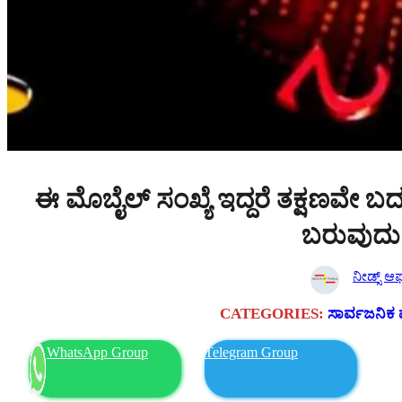
ಈ ಮೊಬೈಲ್ ಸಂಖ್ಯೆ ಇದ್ದರೆ ತಕ್ಷಣವೇ ಬದ
ಬರುವುದು
ನೀಡ್ಸ್ ಆಫ್
CATEGORIES:
ಸಾರ್ವಜನಿಕ 
WhatsApp Group
Telegram Group