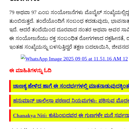
79 ಅಥವಾ 97 ಎಂಬ ಸಂಯೋಜನೆಗಳು ಮೊಬೈಲ್ ಸಂಖ್ಯೆಯಲ್ಲಿದ್ದ
ತುಂಬಿರುತ್ತದೆ. ತಂದೆಯೊಂದಿಗೆ ಸಂಬಂಧ ಕದಡುವುದು, ಭಾವನಾತ್
ಇದೆ. ಆದರೆ ತಂದೆಯಿಂದ ದೂರವಾದ ನಂತರ ಅಥವಾ ಅವರ ಸಾವಿನ ನಂ
ಈ ಸಂಯೋಜನೆಯು ರಕ್ತ ಸಂಬಂಧಿತ ರೋಗಗಳಾದ ರಕ್ತಹೀನತೆ, ರಕ್ತದೊ
ಇಂತಹ ಸಂಖ್ಯೆಯನ್ನು ಬಳಸುತ್ತಿದ್ದರೆ ತಕ್ಷಣ ಬದಲಾಯಿಸಿ, ಜೀವನದಲ್ಲಿ
ಈ ಮಾಹಿತಿಗಳನ್ನು ಓದಿ
ಚಾಣಕ್ಯ ಹೇಳಿದ ಹಾಗೆ ಈ ಸಂದರ್ಭಗಳಲ್ಲಿ ಮಾತನಾಡುವುದಕ್ಕಿಂತ 
ಹನುಮಾನ್ ಚಾಲೀಸಾ ಪಠಣದ ನಿಯಮಗಳು: ಪಠಿಸುವ ಮೊದಲು 
Chanakya Niti: ಕುಟುಂಬದವರ ಈ ಗುಣಗಳೇ ಮನೆ ಸರ್ವನಾಶಕ್ಕ