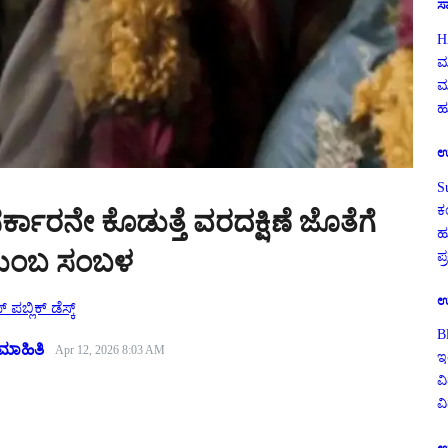
ಸ
H
ಮ
ಮ
ಹು
ಉ
S
ಕ
ಕಾರನೇ ಕೊಡುತ್ತೆ ವರದಕ್ಷಿಣೆ ಜೊತೆಗೆ
ಹ
ೈತುಂಬ ಸಂಬಳ
ಪ
ಉ
 ಪಬ್ಲಿಕ್ ಡೆಸ್ಕ್
B
ಮಾಹಿತಿ
Apr 12, 2026 8:03 AM
ಇ
ವಿ
ವ