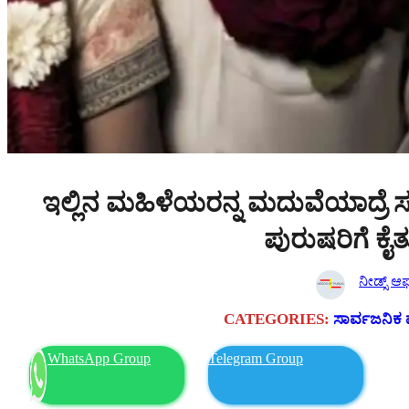
ಇಲ್ಲಿನ ಮಹಿಳೆಯರನ್ನ ಮದುವೆಯಾದ್ರೆ ಸರ್
ಪುರುಷರಿಗೆ ಕ
ನೀಡ್ಸ್ ಆಫ್
CATEGORIES:
ಸಾರ್ವಜನಿಕ 
WhatsApp Group
Telegram Group