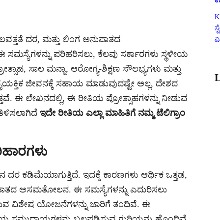
ಉ
K
ಸ
ಲವತ್ತತೆ ದರ, ಮತ್ತು ಲಿಂಗ ಅನುಪಾತದ
ವ
ಮಸ್ಯೆಗಳನ್ನು ಪರಿಹರಿಸಲು, ಕೆಲವು ಸರ್ಕಾರಗಳು ಸ್ಥಳೀಯ
ತ್ಸಾಹ, ಸಾಲ ಮನ್ನಾ, ಆರೋಗ್ಯ-ಶಿಕ್ಷಣ ಸೌಲಭ್ಯಗಳು ಮತ್ತು
L
ವೈಯಕ್ತಿಕ ಜೀವನಕ್ಕೆ ಸಹಾಯ ಮಾಡುವುದಷ್ಟೇ ಅಲ್ಲ, ದೇಶದ
ತ್ತವೆ. ಈ ಲೇಖನದಲ್ಲಿ, ಈ ರೀತಿಯ ಪ್ರೋತ್ಸಾಹಗಳನ್ನು ನೀಡುವ
ತಿಳಿಸಲಾಗಿದೆ
ಇದೇ ರೀತಿಯ ಎಲ್ಲಾ ಮಾಹಿತಿಗೆ ನಮ್ಮ ಟೆಲಿಗ್ರಾಂ
ರಿಹಾರಗಳು
ನ ದರ ಕಡಿಮೆಯಾಗುತ್ತಿದೆ. ಇದಕ್ಕೆ ಕಾರಣಗಳು ಆರ್ಥಿಕ ಒತ್ತಡ,
ನುಪಾತದ ಅಸಮತೋಲನ. ಈ ಸಮಸ್ಯೆಗಳನ್ನು ಎದುರಿಸಲು
ಿಸುವ ವಿಶೇಷ ಯೋಜನೆಗಳನ್ನು ಜಾರಿಗೆ ತಂದಿವೆ. ಈ
ಳೀಯ ಸಮುದಾಯಗಳನ್ನು ಬಲಪಡಿಸುವ ಗುರಿಯನ್ನು ಹೊಂದಿವೆ.