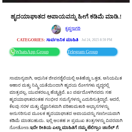
ಹೃದಯಾಘಾತದ ಅಪಾಯವನ್ನು ಹೀಗೆ ಕಡಿಮೆ ಮಾಡಿ.!
ಕೃಷ್ಣಸಾಗರಿ
CATEGORIES:
ಸಾರ್ವಜನಿಕ ಮಾಹಿತಿ
Jul 24, 2025 8:59 PM
WhatsApp Group
Telegram Group
ಸಾಮಾನ್ಯವಾಗಿ, ಆಧುನಿಕ ಜೀವನಶೈಲಿಯಲ್ಲಿ ಅತಿಹೆಚ್ಚು ಒತ್ತಡ, ಅನಿಯಮಿತ
ಆಹಾರ ಮತ್ತು ನಿಷ್ಕ್ರಿಯತೆಯಿಂದಾಗಿ ಹೃದಯ ರೋಗಗಳು ವೃದ್ಧರಲ್ಲಿ
ಮಾತ್ರವಲ್ಲ, ಯುವಕರಲ್ಲೂ ಹೆಚ್ಚುತ್ತಿವೆ. ೩೦ ವರ್ಷದೊಳಗಿನವರು ಸಹ
ಹೃದಯಾಘಾತದಂತಹ ಗಂಭೀರ ಸಮಸ್ಯೆಗಳನ್ನು ಎದುರಿಸುತ್ತಿದ್ದಾರೆ. ಆದರೆ,
ಕೆಲವು ಸರಳ ಮತ್ತು ವೈಜ್ಞಾನಿಕವಾಗಿ ಪರಿಣಾಮಕಾರಿ ಅಭ್ಯಾಸಗಳನ್ನು
ಅನುಸರಿಸುವ ಮೂಲಕ ಹೃದಯಾಘಾತದ ಅಪಾಯವನ್ನು ಗಣನೀಯವಾಗಿ
ಕಡಿಮೆ ಮಾಡಬಹುದು. ಇಲ್ಲಿ ಅಂತಹ ೫ ಪ್ರಮುಖ ತಂತ್ರಗಳನ್ನು ವಿವರವಾಗಿ
ನೋಡೋಣ.
ಇದೇ ರೀತಿಯ ಎಲ್ಲಾ ಮಾಹಿತಿಗೆ ನಮ್ಮ ಟೆಲಿಗ್ರಾಂ ಚಾನೆಲ್ ಗೆ