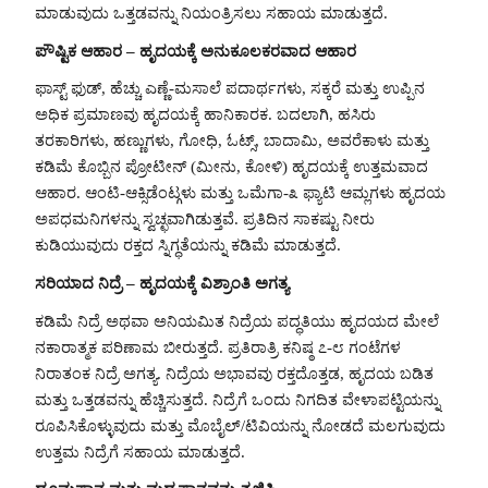
ಮಾಡುವುದು ಒತ್ತಡವನ್ನು ನಿಯಂತ್ರಿಸಲು ಸಹಾಯ ಮಾಡುತ್ತದೆ.
ಪೌಷ್ಟಿಕ ಆಹಾರ – ಹೃದಯಕ್ಕೆ ಅನುಕೂಲಕರವಾದ ಆಹಾರ
ಫಾಸ್ಟ್ ಫುಡ್, ಹೆಚ್ಚು ಎಣ್ಣೆ-ಮಸಾಲೆ ಪದಾರ್ಥಗಳು, ಸಕ್ಕರೆ ಮತ್ತು ಉಪ್ಪಿನ
ಅಧಿಕ ಪ್ರಮಾಣವು ಹೃದಯಕ್ಕೆ ಹಾನಿಕಾರಕ. ಬದಲಾಗಿ, ಹಸಿರು
ತರಕಾರಿಗಳು, ಹಣ್ಣುಗಳು, ಗೋಧಿ, ಓಟ್ಸ್, ಬಾದಾಮಿ, ಅವರೆಕಾಳು ಮತ್ತು
ಕಡಿಮೆ ಕೊಬ್ಬಿನ ಪ್ರೋಟೀನ್ (ಮೀನು, ಕೋಳಿ) ಹೃದಯಕ್ಕೆ ಉತ್ತಮವಾದ
ಆಹಾರ. ಆಂಟಿ-ಆಕ್ಸಿಡೆಂಟ್ಗಳು ಮತ್ತು ಒಮೆಗಾ-೩ ಫ್ಯಾಟಿ ಆಮ್ಲಗಳು ಹೃದಯ
ಅಪಧಮನಿಗಳನ್ನು ಸ್ವಚ್ಛವಾಗಿಡುತ್ತವೆ. ಪ್ರತಿದಿನ ಸಾಕಷ್ಟು ನೀರು
ಕುಡಿಯುವುದು ರಕ್ತದ ಸ್ನಿಗ್ಧತೆಯನ್ನು ಕಡಿಮೆ ಮಾಡುತ್ತದೆ.
ಸರಿಯಾದ ನಿದ್ರೆ – ಹೃದಯಕ್ಕೆ ವಿಶ್ರಾಂತಿ ಅಗತ್ಯ
ಕಡಿಮೆ ನಿದ್ರೆ ಅಥವಾ ಅನಿಯಮಿತ ನಿದ್ರೆಯ ಪದ್ಧತಿಯು ಹೃದಯದ ಮೇಲೆ
ನಕಾರಾತ್ಮಕ ಪರಿಣಾಮ ಬೀರುತ್ತದೆ. ಪ್ರತಿರಾತ್ರಿ ಕನಿಷ್ಠ ೭-೮ ಗಂಟೆಗಳ
ನಿರಾತಂಕ ನಿದ್ರೆ ಅಗತ್ಯ. ನಿದ್ರೆಯ ಅಭಾವವು ರಕ್ತದೊತ್ತಡ, ಹೃದಯ ಬಡಿತ
ಮತ್ತು ಒತ್ತಡವನ್ನು ಹೆಚ್ಚಿಸುತ್ತದೆ. ನಿದ್ರೆಗೆ ಒಂದು ನಿಗದಿತ ವೇಳಾಪಟ್ಟಿಯನ್ನು
ರೂಪಿಸಿಕೊಳ್ಳುವುದು ಮತ್ತು ಮೊಬೈಲ್/ಟಿವಿಯನ್ನು ನೋಡದೆ ಮಲಗುವುದು
ಉತ್ತಮ ನಿದ್ರೆಗೆ ಸಹಾಯ ಮಾಡುತ್ತದೆ.