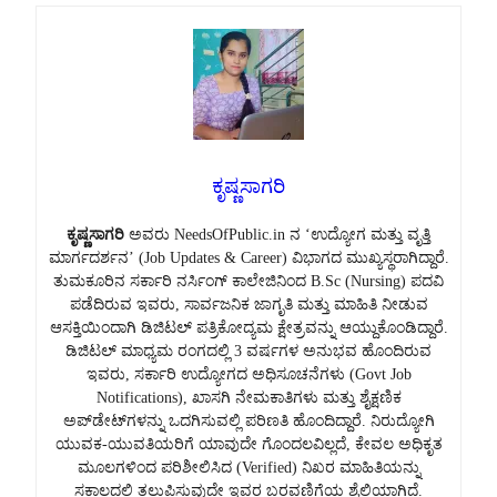
ಕೃಷ್ಣಸಾಗರಿ
ಕೃಷ್ಣಸಾಗರಿ
ಅವರು NeedsOfPublic.in ನ ‘ಉದ್ಯೋಗ ಮತ್ತು ವೃತ್ತಿ
ಮಾರ್ಗದರ್ಶನ’ (Job Updates & Career) ವಿಭಾಗದ ಮುಖ್ಯಸ್ಥರಾಗಿದ್ದಾರೆ.
ತುಮಕೂರಿನ ಸರ್ಕಾರಿ ನರ್ಸಿಂಗ್ ಕಾಲೇಜಿನಿಂದ B.Sc (Nursing) ಪದವಿ
ಪಡೆದಿರುವ ಇವರು, ಸಾರ್ವಜನಿಕ ಜಾಗೃತಿ ಮತ್ತು ಮಾಹಿತಿ ನೀಡುವ
ಆಸಕ್ತಿಯಿಂದಾಗಿ ಡಿಜಿಟಲ್ ಪತ್ರಿಕೋದ್ಯಮ ಕ್ಷೇತ್ರವನ್ನು ಆಯ್ದುಕೊಂಡಿದ್ದಾರೆ.
ಡಿಜಿಟಲ್ ಮಾಧ್ಯಮ ರಂಗದಲ್ಲಿ 3 ವರ್ಷಗಳ ಅನುಭವ ಹೊಂದಿರುವ
ಇವರು, ಸರ್ಕಾರಿ ಉದ್ಯೋಗದ ಅಧಿಸೂಚನೆಗಳು (Govt Job
Notifications), ಖಾಸಗಿ ನೇಮಕಾತಿಗಳು ಮತ್ತು ಶೈಕ್ಷಣಿಕ
ಅಪ್‌ಡೇಟ್‌ಗಳನ್ನು ಒದಗಿಸುವಲ್ಲಿ ಪರಿಣತಿ ಹೊಂದಿದ್ದಾರೆ. ನಿರುದ್ಯೋಗಿ
ಯುವಕ-ಯುವತಿಯರಿಗೆ ಯಾವುದೇ ಗೊಂದಲವಿಲ್ಲದೆ, ಕೇವಲ ಅಧಿಕೃತ
ಮೂಲಗಳಿಂದ ಪರಿಶೀಲಿಸಿದ (Verified) ನಿಖರ ಮಾಹಿತಿಯನ್ನು
ಸಕಾಲದಲ್ಲಿ ತಲುಪಿಸುವುದೇ ಇವರ ಬರವಣಿಗೆಯ ಶೈಲಿಯಾಗಿದೆ.