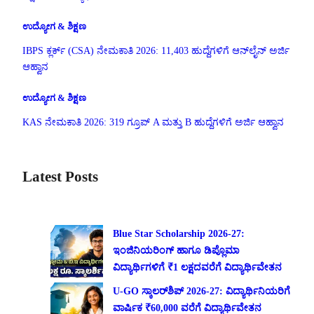
ಉದ್ಯೋಗ & ಶಿಕ್ಷಣ
IBPS ಕ್ಲರ್ಕ್ (CSA) ನೇಮಕಾತಿ 2026: 11,403 ಹುದ್ದೆಗಳಿಗೆ ಆನ್‌ಲೈನ್ ಅರ್ಜಿ
ಆಹ್ವಾನ
ಉದ್ಯೋಗ & ಶಿಕ್ಷಣ
KAS ನೇಮಕಾತಿ 2026: 319 ಗ್ರೂಪ್ A ಮತ್ತು B ಹುದ್ದೆಗಳಿಗೆ ಅರ್ಜಿ ಆಹ್ವಾನ
Latest Posts
Blue Star Scholarship 2026-27:
ಇಂಜಿನಿಯರಿಂಗ್ ಹಾಗೂ ಡಿಪ್ಲೊಮಾ
ವಿದ್ಯಾರ್ಥಿಗಳಿಗೆ ₹1 ಲಕ್ಷದವರೆಗೆ ವಿದ್ಯಾರ್ಥಿವೇತನ
U-GO ಸ್ಕಾಲರ್‌ಶಿಪ್ 2026-27: ವಿದ್ಯಾರ್ಥಿನಿಯರಿಗೆ
ವಾರ್ಷಿಕ ₹60,000 ವರೆಗೆ ವಿದ್ಯಾರ್ಥಿವೇತನ