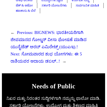
ಅತಿಥಿ ಅಂಕಣ
ಉದ್ಯೋಗ & ಶಿಕ್ಷಣ
ಕರ್ನಾಟಕ ಸುದ್ದಿ
ಟೆಕ್ & ಆಟೋ
ಸರ್ಕಾರಿ ಯೋಜನೆಗಳು
ಸಾರ್ವಜನಿಕ ಮಾಹಿತಿ
ಹಣಕಾಸು & ಬೆಲೆ
←
Previous:
BIGNEWS: ಭಾರತೀಯರಿಗಾಗಿ
ಜೀವಮಾನದ ಗೋಲ್ಡನ್ ವೀಸಾ ಘೋಷಣೆ ಮಾಡಿದ
ಯುನೈಟೆಡ್ ಅರಬ್ ಎಮಿರೇಟ್ಸ್ (ಯುಎಇ).!
Next:
ಸೋಮವಾರದ ಶುಭ ಯೋಗಗಳು: ಈ 5
ರಾಶಿಯವರ ಆದಾಯ ಡಬಲ್..!
→
Needs of Public
ನಿಖರ ಮತ್ತು ನಿರಂತರ ಸುದ್ದಿಗಳಿಗಾಗಿ ನಮ್ಮನ್ನು ಫಾಲೋ ಮಾಡಿ.
ಸರ್ಕಾರಿ ಯೋಜನೆಗಳು, ಉದ್ಯೋಗ ಮತ್ತು ಶಿಕ್ಷಣದ ಮಾಹಿತಿ