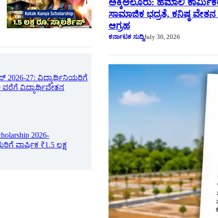
ಅಕ್ಕಿಆಲೂರು: ಹಮಾಲಿ ಕಾರ್ಮಿಕರ
ಸಾಮಾಜಿಕ ಭದ್ರತೆ, ಕನಿಷ್ಠ ವೇತನ 
ಆಗ್ರಹ
ಕರ್ನಾಟಕ ಸುದ್ದಿ
July 30, 2026
ಪ್ 2026-27: ವಿದ್ಯಾರ್ಥಿನಿಯರಿಗೆ
 ವರೆಗೆ ವಿದ್ಯಾರ್ಥಿವೇತನ
holarship 2026-
ಯರಿಗೆ ವಾರ್ಷಿಕ ₹1.5 ಲಕ್ಷ