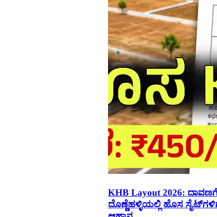
KHB Layout 2026: ದಾವಣಗ
ದೊಣ್ಣೆಹಳ್ಳಿಯಲ್ಲಿ ಹೊಸ ಸೈಟ್‌ಗಳಿ
ಆಹ್ವಾನ