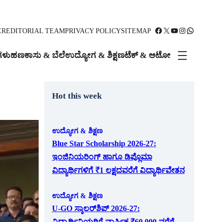
Facebook
X
YouTube
Instagram
WhatsApp
ER
EDITORIAL TEAM
PRIVACY POLICY
SITEMAP
ಗಳು
ಹಣಕಾಸು & ಬೆಲೆ
ಉದ್ಯೋಗ & ಶಿಕ್ಷಣ
ಟೆಕ್ & ಆಟೋ
Hot this week
ಉದ್ಯೋಗ & ಶಿಕ್ಷಣ
Blue Star Scholarship 2026-27:
ಇಂಜಿನಿಯರಿಂಗ್ ಹಾಗೂ ಡಿಪ್ಲೊಮಾ
ವಿದ್ಯಾರ್ಥಿಗಳಿಗೆ ₹1 ಲಕ್ಷದವರೆಗೆ ವಿದ್ಯಾರ್ಥಿವೇತನ
ಉದ್ಯೋಗ & ಶಿಕ್ಷಣ
U-GO ಸ್ಕಾಲರ್‌ಶಿಪ್ 2026-27:
ವಿದ್ಯಾರ್ಥಿನಿಯರಿಗೆ ವಾರ್ಷಿಕ ₹60,000 ವರೆಗೆ