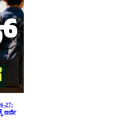
6-27:
ೆ ಅರ್ಜಿ