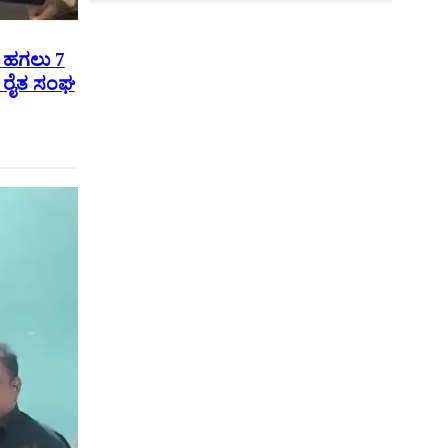
ೆ ಹಗಲು 7
ು ರೈತ ಸಂಘ