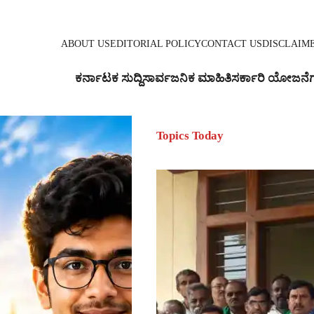
ABOUT US
EDITORIAL POLICY
CONTACT US
DISCLAIM
ಕರ್ನಾಟಕ ಸುದ್ದಿ
ಸಾರ್ವಜನಿಕ ಮಾಹಿತಿ
ಸರ್ಕಾರಿ ಯೋಜನೆ
Topics Today