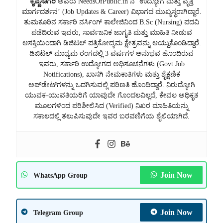
ಕೃಷ್ಣಸಾಗರಿ
ಅವರು NeedsOfPublic.in ನ ‘ಉದ್ಯೋಗ ಮತ್ತು ವೃತ್ತಿ
ಮಾರ್ಗದರ್ಶನ’ (Job Updates & Career) ವಿಭಾಗದ ಮುಖ್ಯಸ್ಥರಾಗಿದ್ದಾರೆ.
ತುಮಕೂರಿನ ಸರ್ಕಾರಿ ನರ್ಸಿಂಗ್ ಕಾಲೇಜಿನಿಂದ B.Sc (Nursing) ಪದವಿ
ಪಡೆದಿರುವ ಇವರು, ಸಾರ್ವಜನಿಕ ಜಾಗೃತಿ ಮತ್ತು ಮಾಹಿತಿ ನೀಡುವ
ಆಸಕ್ತಿಯಿಂದಾಗಿ ಡಿಜಿಟಲ್ ಪತ್ರಿಕೋದ್ಯಮ ಕ್ಷೇತ್ರವನ್ನು ಆಯ್ದುಕೊಂಡಿದ್ದಾರೆ.
ಡಿಜಿಟಲ್ ಮಾಧ್ಯಮ ರಂಗದಲ್ಲಿ 3 ವರ್ಷಗಳ ಅನುಭವ ಹೊಂದಿರುವ
ಇವರು, ಸರ್ಕಾರಿ ಉದ್ಯೋಗದ ಅಧಿಸೂಚನೆಗಳು (Govt Job
Notifications), ಖಾಸಗಿ ನೇಮಕಾತಿಗಳು ಮತ್ತು ಶೈಕ್ಷಣಿಕ
ಅಪ್‌ಡೇಟ್‌ಗಳನ್ನು ಒದಗಿಸುವಲ್ಲಿ ಪರಿಣತಿ ಹೊಂದಿದ್ದಾರೆ. ನಿರುದ್ಯೋಗಿ
ಯುವಕ-ಯುವತಿಯರಿಗೆ ಯಾವುದೇ ಗೊಂದಲವಿಲ್ಲದೆ, ಕೇವಲ ಅಧಿಕೃತ
ಮೂಲಗಳಿಂದ ಪರಿಶೀಲಿಸಿದ (Verified) ನಿಖರ ಮಾಹಿತಿಯನ್ನು
ಸಕಾಲದಲ್ಲಿ ತಲುಪಿಸುವುದೇ ಇವರ ಬರವಣಿಗೆಯ ಶೈಲಿಯಾಗಿದೆ.
Join Now
WhatsApp Group
Join Now
Telegram Group