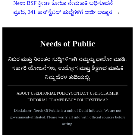
Next:
BSF ಕ್ರೀಡಾ ಕೋಟಾ ನೇಮಕಾತಿ ಅಧಿಸೂಚನೆ
ಪ್ರಕಟ, 241 ಕಾನ್‌ಸ್ಟೆಬಲ್ ಹುದ್ದೆಗಳಿಗೆ ಅರ್ಜಿ ಅಹ್ವಾನ
→
Needs of Public
ನಿಖರ ಮತ್ತು ನಿರಂತರ ಸುದ್ದಿಗಳಿಗಾಗಿ ನಮ್ಮನ್ನು ಫಾಲೋ ಮಾಡಿ.
ಸರ್ಕಾರಿ ಯೋಜನೆಗಳು, ಉದ್ಯೋಗ ಮತ್ತು ಶಿಕ್ಷಣದ ಮಾಹಿತಿ
ನಿಮ್ಮ ಬೆರಳ ತುದಿಯಲ್ಲಿ.
ABOUT US
EDITORIAL POLICY
CONTACT US
DISCLAIMER
EDITORIAL TEAM
PRIVACY POLICY
SITEMAP
Disclaimer: Needs Of Public is a unit of Duthi Infotech. We are not
government-affiliated. Please verify all info with official sources before
acting.