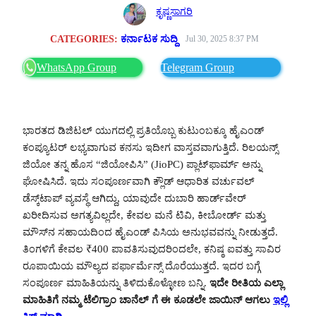
ಕೃಷ್ಣಸಾಗರಿ
CATEGORIES:
ಕರ್ನಾಟಕ ಸುದ್ದಿ
Jul 30, 2025 8:37 PM
WhatsApp Group
Telegram Group
ಭಾರತದ ಡಿಜಿಟಲ್ ಯುಗದಲ್ಲಿ ಪ್ರತಿಯೊಬ್ಬ ಕುಟುಂಬಕ್ಕೂ ಹೈಎಂಡ್
ಕಂಪ್ಯೂಟರ್ ಲಭ್ಯವಾಗುವ ಕನಸು ಇದೀಗ ವಾಸ್ತವವಾಗುತ್ತಿದೆ. ರಿಲಯನ್ಸ್
ಜಿಯೋ ತನ್ನ ಹೊಸ “ಜಿಯೋಪಿಸಿ” (JioPC) ಪ್ಲಾಟ್‌ಫಾರ್ಮ್ ಅನ್ನು
ಘೋಷಿಸಿದೆ. ಇದು ಸಂಪೂರ್ಣವಾಗಿ ಕ್ಲೌಡ್ ಆಧಾರಿತ ವರ್ಚುವಲ್
ಡೆಸ್ಕ್‌ಟಾಪ್ ವ್ಯವಸ್ಥೆ ಆಗಿದ್ದು, ಯಾವುದೇ ದುಬಾರಿ ಹಾರ್ಡ್‌ವೇರ್
ಖರೀದಿಸುವ ಅಗತ್ಯವಿಲ್ಲದೇ, ಕೇವಲ ಮನೆ ಟಿವಿ, ಕೀಬೋರ್ಡ್ ಮತ್ತು
ಮೌಸ್‌ನ ಸಹಾಯದಿಂದ ಹೈಎಂಡ್ ಪಿಸಿಯ ಅನುಭವವನ್ನು ನೀಡುತ್ತದೆ.
ತಿಂಗಳಿಗೆ ಕೇವಲ ₹400 ಪಾವತಿಸುವುದರಿಂದಲೇ, ಕನಿಷ್ಠ ಐವತ್ತು ಸಾವಿರ
ರೂಪಾಯಿಯ ಮೌಲ್ಯದ ಪರ್ಫಾರ್ಮೆನ್ಸ್ ದೊರೆಯುತ್ತದೆ. ಇದರ ಬಗ್ಗೆ
ಸಂಪೂರ್ಣ ಮಾಹಿತಿಯನ್ನು ತಿಳಿದುಕೊಳ್ಳೋಣ ಬನ್ನಿ.
ಇದೇ ರೀತಿಯ ಎಲ್ಲಾ
ಮಾಹಿತಿಗೆ ನಮ್ಮ ಟೆಲಿಗ್ರಾಂ ಚಾನೆಲ್ ಗೆ ಈ ಕೂಡಲೇ ಜಾಯಿನ್ ಆಗಲು
ಇಲ್ಲಿ