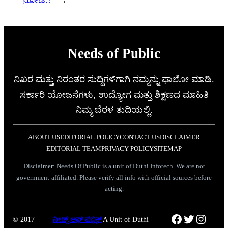
ನೋಡಿ.!
→
Needs of Public
ನಿಖರ ಮತ್ತು ನಿರಂತರ ಸುದ್ದಿಗಳಿಗಾಗಿ ನಮ್ಮನ್ನು ಫಾಲೋ ಮಾಡಿ.
ಸರ್ಕಾರಿ ಯೋಜನೆಗಳು, ಉದ್ಯೋಗ ಮತ್ತು ಶಿಕ್ಷಣದ ಮಾಹಿತಿ
ನಿಮ್ಮ ಬೆರಳ ತುದಿಯಲ್ಲಿ.
ABOUT US
EDITORIAL POLICY
CONTACT US
DISCLAIMER
EDITORIAL TEAM
PRIVACY POLICY
SITEMAP
Disclaimer: Needs Of Public is a unit of Duthi Infotech. We are not
government-affiliated. Please verify all info with official sources before
acting.
Facebook
Twitter
Instag
© 2017 –
ನೀಡ್ಸ್ ಆಫ್ ಪಬ್ಲಿಕ್
A Unit of Duthi