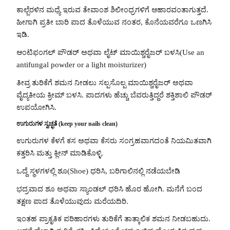
ಕಾಲ್ಬೆರಳಿನ ಮಧ್ಯೆ ಇರುವ ತೇವಾಂಶ ಶಿಲೀಂಧ್ರಗಳಿಗೆ ಆಹಾರವಂತಾಗುತ್ತದೆ.
ಹೀಗಾಗಿ ಪ್ರತೀ ಬಾರಿ ಪಾದ ತೊಳೆಯುವ ನಂತರ, ಕೊನೆಯವರೆಗೂ ಒಣಗಿಸಿ
ಇಡಿ.
ಆಂಟಿಫಂಗಲ್ ಪೌಡರ್ ಅಥವಾ ಲೈಟ್ ಮಾಯಿಶ್ಚರೈಜರ್ ಬಳಸಿ(Use an
antifungal powder or a light moisturizer)
ತೀವ್ರ ತುರಿಕೆಗೆ ಶಮನ ನೀಡಲು ಸಲ್ಪಸೊಲ್ಪ ಮಾಯಿಶ್ಚರೈಜರ್ ಅಥವಾ
ವೈದ್ಯಕೀಯ ಕ್ರೀಮ್ ಬಳಸಿ. ಪಾದಗಳು ಹೆಚ್ಚು ಬೆವರುತ್ತಿದ್ದರೆ ಶಕ್ತಿಶಾಲಿ ಪೌಡರ್
ಉಪಯೋಗಿಸಿ.
ಉಗುರುಗಳ ಸ್ವಚ್ಛತೆ (keep your nails clean)
ಉಗುರುಗಳ ಕೆಳಗೆ ಕಸ ಅಥವಾ ಕೆಸರು ಸಂಗ್ರಹವಾಗದಂತೆ ನಿಯಮಿತವಾಗಿ
ಕತ್ತರಿಸಿ ಮತ್ತು ಕ್ಲೀನ್‌ ಮಾಡಿಕೊಳ್ಳಿ.
ಒದ್ದೆ ಸ್ಥಳಗಳಲ್ಲಿ ಶೂ(Shoe) ಧರಿಸಿ, ಬರಿಗಾಲಿನಲ್ಲಿ ನಡೆಯಬೇಡಿ
ಭದ್ರವಾದ ಶೂ ಅಥವಾ ಸ್ಯಾಂಡಲ್ ಧರಿಸಿ ಹೊರ ಹೋಗಿ. ಮನೆಗೆ ಬಂದ
ತಕ್ಷಣ ಪಾದ ತೊಳೆಯುವುದು ಮರೆಯದಿರಿ.
ಇಂತಹ ಪ್ರಾಕೃತಿಕ ಪರಿಹಾರಗಳು ತುರಿಕೆಗೆ ತಾತ್ಕಾಲಿಕ ಶಮನ ನೀಡಬಹುದು.