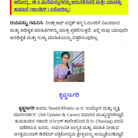
ಆರೋಗ್ಯ : ಈ 6 ಮನೆಮದ್ದುಗಳನ್ನು ಅನುಸರಿಸಿದರೆ ಮತ್ತೇ ಯಾವತ್ತು
ಕಾಮಾಲೆ (ಜಾಂಡಿಸ್ ) ಬರೋದಿಲ್ಲ.!
ದಯವಿಟ್ಟು ಗಮನಿಸಿ:
ನೀಡ್ಸ್ ಆಫ್ ಪಬ್ಲಿಕ್ ತನ್ನ ಓದುಗರಿಗೆ ನಿಖರವಾದ
ಮತ್ತು ಅಧಿಕೃತ ಮಾಹಿತಿಗಳನ್ನು ಮಾತ್ರ ಪ್ರಕಟಿಸುತ್ತದೆ. ಇಲ್ಲಿ ನಾವು ಯಾವುದೇ
ಅನಧಿಕೃತ ಮತ್ತು ಸುಳ್ಳು ಮಾಹಿತಿಯನ್ನು ಬಿತ್ತರಿಸುವುದಿಲ್ಲ.
ಕೃಷ್ಣಸಾಗರಿ
ಕೃಷ್ಣಸಾಗರಿ
ಅವರು NeedsOfPublic.in ನ ‘ಉದ್ಯೋಗ ಮತ್ತು ವೃತ್ತಿ
ಮಾರ್ಗದರ್ಶನ’ (Job Updates & Career) ವಿಭಾಗದ ಮುಖ್ಯಸ್ಥರಾಗಿದ್ದಾರೆ.
ತುಮಕೂರಿನ ಸರ್ಕಾರಿ ನರ್ಸಿಂಗ್ ಕಾಲೇಜಿನಿಂದ B.Sc (Nursing) ಪದವಿ
ಪಡೆದಿರುವ ಇವರು, ಸಾರ್ವಜನಿಕ ಜಾಗೃತಿ ಮತ್ತು ಮಾಹಿತಿ ನೀಡುವ
ಆಸಕ್ತಿಯಿಂದಾಗಿ ಡಿಜಿಟಲ್ ಪತ್ರಿಕೋದ್ಯಮ ಕ್ಷೇತ್ರವನ್ನು ಆಯ್ದುಕೊಂಡಿದ್ದಾರೆ.