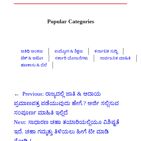
Popular Categories
ಅತಿಥಿ ಅಂಕಣ
ಉದ್ಯೋಗ & ಶಿಕ್ಷಣ
ಕರ್ನಾಟಕ ಸುದ್ದಿ
ಟೆಕ್ & ಆಟೋ
ಸರ್ಕಾರಿ ಯೋಜನೆಗಳು
ಸಾರ್ವಜನಿಕ ಮಾಹಿತಿ
ಹಣಕಾಸು & ಬೆಲೆ
←
Previous:
ರಾಜ್ಯದಲ್ಲಿ ಜಾತಿ & ಆದಾಯ
ಪ್ರಮಾಣಪತ್ರ ಪಡೆಯುವುದು ಹೇಗೆ.? ಅರ್ಜಿ ಸಲ್ಲಿಸುವ
ಸಂಪೂರ್ಣ ಮಾಹಿತಿ ಇಲ್ಲಿದೆ
Next:
ಸಾಧಾರಣ ಚಹಾ ತಯಾರಿಯಲ್ಲಿಯೂ ವಿಶಿಷ್ಟತೆ
ಇದೆ. ಚಹಾ ಗಮ್ಮತ್ತು ತಿಳಿಯಲು ಹೀಗೆ ಟೀ ಮಾಡಿ