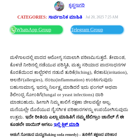
ಕೃಷ್ಣಸಾಗರಿ
CATEGORIES:
ಸಾರ್ವಜನಿಕ ಮಾಹಿತಿ
Jul 20, 2025 7:25 AM
WhatsApp Group
Telegram Group
ಮಳೆಗಾಲದಲ್ಲಿ ಪಾದದ ಆರೋಗ್ಯ ಸವಾಲಾಗಿ ಪರಿಣಮಿಸುತ್ತದೆ. ತೇವಾಂಶ,
ಕೊಳಚೆ ನೀರಿನಲ್ಲಿ ನಡೆಯುವ ಪರಿಸ್ಥಿತಿ, ಮತ್ತು ಸರಿಯಾದ ಪಾದಸಾಧನಗಳ
ಕೊರತೆಯಿಂದ ಕಾಲ್ಬೆರಳಿನ ನಡುವೆ ತುರಿಕೆ(Itching), ಕೆರಕಾಟ(irritation),
ಅಲರ್ಜಿ(allergies), ನಂಜು(inflammation) ಉಂಟಾಗುವುದು
ಬಹುಸಾಮಾನ್ಯ. ಇದನ್ನು ನಿರ್ಲಕ್ಷ್ಯ ಮಾಡಿದರೆ ಇದು ಫಂಗಲ್‌ ಅಥವಾ
ಶಿಲೀಂಧ್ರ ಸೋಂಕಿಗೆ(fungal or yeast infections) ದಾರಿ
ಮಾಡಬಹುದು. ಹೀಗಾಗಿ ನಿಮ್ಮ ಕಾಲಿಗೆ ರಕ್ಷಣಾ ಚೀಲವಷ್ಟೇ ಅಲ್ಲ,
ಮನೆಯಲ್ಲೇ ದೊರೆಯುವ ನೈಸರ್ಗಿಕ ಪರಿಹಾರಗಳನ್ನು ಉಪಯೋಗಿಸುವುದು
ಉತ್ತಮ.
ಇದೇ ರೀತಿಯ ಎಲ್ಲಾ ಮಾಹಿತಿಗೆ ನಮ್ಮ ಟೆಲಿಗ್ರಾಂ ಚಾನೆಲ್ ಗೆ ಈ
ಕೂಡಲೇ ಜಾಯಿನ್ ಆಗಲು
ಇಲ್ಲಿ ಕ್ಲಿಕ್ ಮಾಡಿ
ಅಡುಗೆ ಸೋಡಾದ ಮದ್ದು(Baking soda remedy) – ತುರಿಕೆಗೆ ತಕ್ಷಣದ ಪರಿಹಾರ