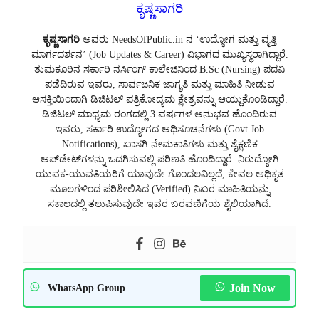
ಕೃಷ್ಣಸಾಗರಿ
ಕೃಷ್ಣಸಾಗರಿ
ಅವರು NeedsOfPublic.in ನ ‘ಉದ್ಯೋಗ ಮತ್ತು ವೃತ್ತಿ
ಮಾರ್ಗದರ್ಶನ’ (Job Updates & Career) ವಿಭಾಗದ ಮುಖ್ಯಸ್ಥರಾಗಿದ್ದಾರೆ.
ತುಮಕೂರಿನ ಸರ್ಕಾರಿ ನರ್ಸಿಂಗ್ ಕಾಲೇಜಿನಿಂದ B.Sc (Nursing) ಪದವಿ
ಪಡೆದಿರುವ ಇವರು, ಸಾರ್ವಜನಿಕ ಜಾಗೃತಿ ಮತ್ತು ಮಾಹಿತಿ ನೀಡುವ
ಆಸಕ್ತಿಯಿಂದಾಗಿ ಡಿಜಿಟಲ್ ಪತ್ರಿಕೋದ್ಯಮ ಕ್ಷೇತ್ರವನ್ನು ಆಯ್ದುಕೊಂಡಿದ್ದಾರೆ.
ಡಿಜಿಟಲ್ ಮಾಧ್ಯಮ ರಂಗದಲ್ಲಿ 3 ವರ್ಷಗಳ ಅನುಭವ ಹೊಂದಿರುವ
ಇವರು, ಸರ್ಕಾರಿ ಉದ್ಯೋಗದ ಅಧಿಸೂಚನೆಗಳು (Govt Job
Notifications), ಖಾಸಗಿ ನೇಮಕಾತಿಗಳು ಮತ್ತು ಶೈಕ್ಷಣಿಕ
ಅಪ್‌ಡೇಟ್‌ಗಳನ್ನು ಒದಗಿಸುವಲ್ಲಿ ಪರಿಣತಿ ಹೊಂದಿದ್ದಾರೆ. ನಿರುದ್ಯೋಗಿ
ಯುವಕ-ಯುವತಿಯರಿಗೆ ಯಾವುದೇ ಗೊಂದಲವಿಲ್ಲದೆ, ಕೇವಲ ಅಧಿಕೃತ
ಮೂಲಗಳಿಂದ ಪರಿಶೀಲಿಸಿದ (Verified) ನಿಖರ ಮಾಹಿತಿಯನ್ನು
ಸಕಾಲದಲ್ಲಿ ತಲುಪಿಸುವುದೇ ಇವರ ಬರವಣಿಗೆಯ ಶೈಲಿಯಾಗಿದೆ.
Join Now
WhatsApp Group