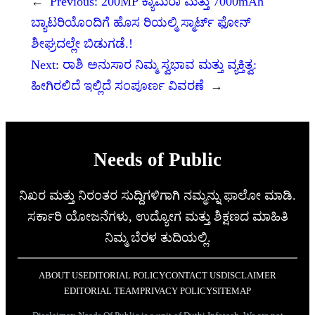
←
Previous:
200MP ಕ್ಯಾಮೆರಾ ಮತ್ತು 7000mAh
ಬ್ಯಾಟರಿಯೊಂದಿಗೆ ಹೊಸ ರಿಯಲ್ಮಿ ಸ್ಮಾರ್ಟ್ ಫೋನ್
ಶೀಘ್ರದಲ್ಲೇ ಬಿಡುಗಡೆ.!
Next:
ರಾಶಿ ಅನುಸಾರ ನಿಮ್ಮ ಸ್ವಭಾವ ಮತ್ತು ವ್ಯಕ್ತಿತ್ವ:
ಹೀಗಿರಲಿದೆ ಇಲ್ಲಿದೆ ಸಂಪೂರ್ಣ ವಿವರಣೆ
→
Needs of Public
ನಿಖರ ಮತ್ತು ನಿರಂತರ ಸುದ್ದಿಗಳಿಗಾಗಿ ನಮ್ಮನ್ನು ಫಾಲೋ ಮಾಡಿ.
ಸರ್ಕಾರಿ ಯೋಜನೆಗಳು, ಉದ್ಯೋಗ ಮತ್ತು ಶಿಕ್ಷಣದ ಮಾಹಿತಿ
ನಿಮ್ಮ ಬೆರಳ ತುದಿಯಲ್ಲಿ.
ABOUT US
EDITORIAL POLICY
CONTACT US
DISCLAIMER
EDITORIAL TEAM
PRIVACY POLICY
SITEMAP