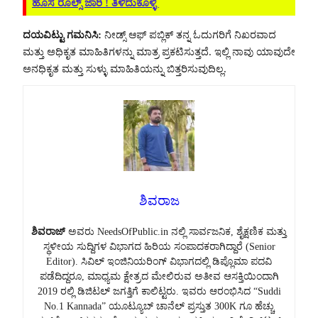
ಹೊಸ ರೂಲ್ಸ್ ಜಾರಿ ! ತಿಳಿದುಕೊಳ್ಳಿ
ದಯವಿಟ್ಟು ಗಮನಿಸಿ:
ನೀಡ್ಸ್ ಆಫ್ ಪಬ್ಲಿಕ್ ತನ್ನ ಓದುಗರಿಗೆ ನಿಖರವಾದ
ಮತ್ತು ಅಧಿಕೃತ ಮಾಹಿತಿಗಳನ್ನು ಮಾತ್ರ ಪ್ರಕಟಿಸುತ್ತದೆ. ಇಲ್ಲಿ ನಾವು ಯಾವುದೇ
ಅನಧಿಕೃತ ಮತ್ತು ಸುಳ್ಳು ಮಾಹಿತಿಯನ್ನು ಬಿತ್ತರಿಸುವುದಿಲ್ಲ.
ಶಿವರಾಜ
ಶಿವರಾಜ್
ಅವರು NeedsOfPublic.in ನಲ್ಲಿ ಸಾರ್ವಜನಿಕ, ಶೈಕ್ಷಣಿಕ ಮತ್ತು
ಸ್ಥಳೀಯ ಸುದ್ದಿಗಳ ವಿಭಾಗದ ಹಿರಿಯ ಸಂಪಾದಕರಾಗಿದ್ದಾರೆ (Senior
Editor). ಸಿವಿಲ್ ಇಂಜಿನಿಯರಿಂಗ್ ವಿಭಾಗದಲ್ಲಿ ಡಿಪ್ಲೊಮಾ ಪದವಿ
ಪಡೆದಿದ್ದರೂ, ಮಾಧ್ಯಮ ಕ್ಷೇತ್ರದ ಮೇಲಿರುವ ಅತೀವ ಆಸಕ್ತಿಯಿಂದಾಗಿ
2019 ರಲ್ಲಿ ಡಿಜಿಟಲ್ ಜಗತ್ತಿಗೆ ಕಾಲಿಟ್ಟರು. ಇವರು ಆರಂಭಿಸಿದ “Suddi
No.1 Kannada” ಯೂಟ್ಯೂಬ್ ಚಾನೆಲ್ ಪ್ರಸ್ತುತ 300K ಗೂ ಹೆಚ್ಚು