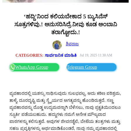
‘ಹದ್ದಿ’ನಿಂದ ಕಲಿಯಬೇಕಾದ 5 ಬ್ಯುಸಿನೆಸ್
ಸೂತ್ರಗಳಿವು.! ಅನುಸರಿಸಿದ್ರೆ ನೀವು ಕೂಡ ಅಂಬಾನಿ
ತರಾಗ್ಬೋದು.!
ಶಿವರಾಜ
CATEGORIES:
ಸಾರ್ವಜನಿಕ ಮಾಹಿತಿ
Jul 19, 2025 11:30 AM
WhatsApp Group
Telegram Group
ವ್ಯವಹಾರದಲ್ಲಿ ಯಶಸ್ಸು ಸಾಧಿಸುವುದು ಸುಲಭವಲ್ಲ. ಅದು ಕಠಿಣ ಪರಿಶ್ರಮ,
ತಾಳ್ಮೆ, ದೂರದೃಷ್ಟಿ ಮತ್ತು ಸ್ಥೈರ್ಯದ ಅಗತ್ಯವನ್ನು ಹೊಂದಿರುತ್ತದೆ. ಸಣ್ಣ
ವ್ಯವಹಾರವನ್ನು ದೊಡ್ಡ ಉದ್ಯಮವನ್ನಾಗಿ ಬೆಳೆಸಲು, ನಾವು ಪ್ರಕೃತಿಯಿಂದಲೂ
ಸ್ಫೂರ್ತಿ ಪಡೆಯಬಹುದು. ಹದ್ದುಗಳು ನಮಗೆ ಅನೇಕ ಮೌಲ್ಯವಾದ
ಪಾಠಗಳನ್ನು ಕಲಿಸುತ್ತವೆ. ಅವುಗಳ ಜೀವನಶೈಲಿ, ಬೇಟೆಯ ತಂತ್ರಗಳು ಮತ್ತು
ಸಹಜ ಪ್ರವೃತ್ತಿಗಳನ್ನು ಅರ್ಥಮಾಡಿಕೊಂಡರೆ, ನಾವು ನಮ್ಮ ವ್ಯವಹಾರದಲ್ಲಿ