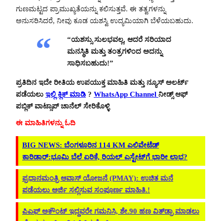
ಗುಣಮಟ್ಟದ ಪ್ರಾಮುಖ್ಯತೆಯನ್ನು ಕಲಿಸುತ್ತವೆ. ಈ ತತ್ವಗಳನ್ನು
ಅನುಸರಿಸಿದರೆ, ನೀವು ಕೂಡ ಯಶಸ್ವಿ ಉದ್ಯಮಿಯಾಗಿ ಬೆಳೆಯಬಹುದು.
“ಯಶಸ್ಸು ಸುಲಭವಲ್ಲ, ಆದರೆ ಸರಿಯಾದ
ಮನಸ್ಥಿತಿ ಮತ್ತು ತಂತ್ರಗಳಿಂದ ಅದನ್ನು
ಸಾಧಿಸಬಹುದು!”
ಪ್ರತಿದಿನ ಇದೇ ರೀತಿಯ ಉಪಯುಕ್ತ ಮಾಹಿತಿ ಮತ್ತು ನ್ಯೂಸ್ ಅಲರ್ಟ್
ಪಡೆಯಲು
ಇಲ್ಲಿ ಕ್ಲಿಕ್ ಮಾಡಿ
?
WhatsApp Channel
ನೀಡ್ಸ್ ಆಫ್
ಪಬ್ಲಿಕ್ ವಾಟ್ಸಾಪ್ ಚಾನೆಲ್ ಸೇರಿಕೊಳ್ಳಿ
ಈ ಮಾಹಿತಿಗಳನ್ನು ಓದಿ
BIG NEWS: ಬೆಂಗಳೂರಿನ 114 KM ಎಲಿವೇಟೆಡ್
ಕಾರಿಡಾರ್:ಭೂಮಿ ಬೆಲೆ ಏರಿಕೆ, ರಿಯಲ್​ ಎಸ್ಟೇಟ್​ಗೆ ಭಾರೀ ಲಾಭ?
ಪ್ರಧಾನಮಂತ್ರಿ ಆವಾಸ್ ಯೋಜನೆ (PMAY): ಉಚಿತ ಮನೆ
ಪಡೆಯಲು ಅರ್ಜಿ ಸಲ್ಲಿಸುವ ಸಂಪೂರ್ಣ ಮಾಹಿತಿ.!
ಪಿಎಫ್ ಅಕೌಂಟ್ ಇದ್ದವರೇ ಗಮನಿಸಿ, ಶೇ.90 ಹಣ ವಿತ್‌ಡ್ರಾ ಮಾಡಲು