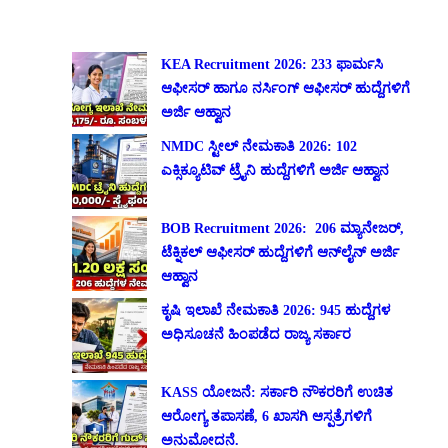
KEA Recruitment 2026: 233 ಫಾರ್ಮಸಿ
ಆಫೀಸರ್ ಹಾಗೂ ನರ್ಸಿಂಗ್ ಆಫೀಸರ್ ಹುದ್ದೆಗಳಿಗೆ
ಅರ್ಜಿ ಆಹ್ವಾನ
NMDC ಸ್ಟೀಲ್ ನೇಮಕಾತಿ 2026: 102
ಎಕ್ಸಿಕ್ಯೂಟಿವ್ ಟ್ರೈನಿ ಹುದ್ದೆಗಳಿಗೆ ಅರ್ಜಿ ಆಹ್ವಾನ
BOB Recruitment 2026: 206 ಮ್ಯಾನೇಜರ್,
ಟೆಕ್ನಿಕಲ್ ಆಫೀಸರ್ ಹುದ್ದೆಗಳಿಗೆ ಆನ್‌ಲೈನ್ ಅರ್ಜಿ
ಆಹ್ವಾನ
ಕೃಷಿ ಇಲಾಖೆ ನೇಮಕಾತಿ 2026: 945 ಹುದ್ದೆಗಳ
ಅಧಿಸೂಚನೆ ಹಿಂಪಡೆದ ರಾಜ್ಯ ಸರ್ಕಾರ
KASS ಯೋಜನೆ: ಸರ್ಕಾರಿ ನೌಕರರಿಗೆ ಉಚಿತ
ಆರೋಗ್ಯ ತಪಾಸಣೆ, 6 ಖಾಸಗಿ ಆಸ್ಪತ್ರೆಗಳಿಗೆ
ಅನುಮೋದನೆ.