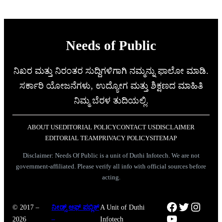
Needs of Public
ನಿಖರ ಮತ್ತು ನಿರಂತರ ಸುದ್ದಿಗಳಿಗಾಗಿ ನಮ್ಮನ್ನು ಫಾಲೋ ಮಾಡಿ.
ಸರ್ಕಾರಿ ಯೋಜನೆಗಳು, ಉದ್ಯೋಗ ಮತ್ತು ಶಿಕ್ಷಣದ ಮಾಹಿತಿ
ನಿಮ್ಮ ಬೆರಳ ತುದಿಯಲ್ಲಿ.
ABOUT US
EDITORIAL POLICY
CONTACT US
DISCLAIMER
EDITORIAL TEAM
PRIVACY POLICY
SITEMAP
Disclaimer: Needs Of Public is a unit of Duthi Infotech. We are not
government-affiliated. Please verify all info with official sources before
acting.
Facebook
Twitter
Instag
© 2017 –
ನೀಡ್ಸ್ ಆಫ್ ಪಬ್ಲಿಕ್
A Unit of Duthi
YouTube
2026
–
Infotech