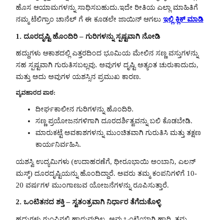
ಹೊಸ ಆಯಾಮಗಳನ್ನು ಸಾಧಿಸಬಹುದು.ಇದೇ ರೀತಿಯ ಎಲ್ಲಾ ಮಾಹಿತಿಗೆ
ನಮ್ಮ ಟೆಲಿಗ್ರಾಂ ಚಾನೆಲ್ ಗೆ ಈ ಕೂಡಲೇ ಜಾಯಿನ್ ಆಗಲು
ಇಲ್ಲಿ ಕ್ಲಿಕ್ ಮಾಡಿ
1. ದೂರದೃಷ್ಟಿ ಹೊಂದಿರಿ – ಗುರಿಗಳನ್ನು ಸ್ಪಷ್ಟವಾಗಿ ನೋಡಿ
ಹದ್ದುಗಳು ಆಕಾಶದಲ್ಲಿ ಎತ್ತರದಿಂದ ಭೂಮಿಯ ಮೇಲಿನ ಸಣ್ಣ ವಸ್ತುಗಳನ್ನು
ಸಹ ಸ್ಪಷ್ಟವಾಗಿ ಗುರುತಿಸಬಲ್ಲವು. ಅವುಗಳ ದೃಷ್ಟಿ ಅತ್ಯಂತ ಚುರುಕಾದುದು,
ಮತ್ತು ಅದು ಅವುಗಳ ಯಶಸ್ಸಿನ ಪ್ರಮುಖ ಕಾರಣ.
ವ್ಯವಹಾರದ ಪಾಠ:
ದೀರ್ಘಕಾಲೀನ ಗುರಿಗಳನ್ನು ಹೊಂದಿರಿ.
ಸಣ್ಣ ಪ್ರಯೋಜನಗಳಿಗಾಗಿ ದೂರದರ್ಶಿತ್ವವನ್ನು ಬಲಿ ಕೊಡಬೇಡಿ.
ಮಾರುಕಟ್ಟೆ ಅವಕಾಶಗಳನ್ನು ಮುಂಚಿತವಾಗಿ ಗುರುತಿಸಿ ಮತ್ತು ತಕ್ಷಣ
ಕಾರ್ಯನಿರ್ವಹಿಸಿ.
ಯಶಸ್ವಿ ಉದ್ಯಮಿಗಳು (ಉದಾಹರಣೆಗೆ, ಧೀರೂಭಾಯಿ ಅಂಬಾನಿ, ಎಲನ್
ಮಸ್ಕ್) ದೂರದೃಷ್ಟಿಯನ್ನು ಹೊಂದಿದ್ದಾರೆ. ಅವರು ತಮ್ಮ ಕಂಪನಿಗಳಿಗೆ 10-
20 ವರ್ಷಗಳ ಮುಂಗಾಣುವ ಯೋಜನೆಗಳನ್ನು ರೂಪಿಸುತ್ತಾರೆ.
2. ಒಂಟಿತನದ ಶಕ್ತಿ – ಸ್ವತಂತ್ರವಾಗಿ ನಿರ್ಧಾರ ತೆಗೆದುಕೊಳ್ಳಿ
ಹದ್ದುಗಳು ಗುಂಪಿನಲ್ಲಿ ಹಾರುವುದಿಲ್ಲ. ಅವು ಒಂಟಿಯಾಗಿ ಹಾರಿ, ತಮ್ಮ