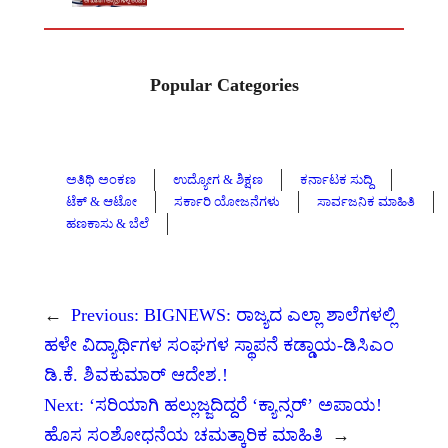
Popular Categories
ಅತಿಥಿ ಅಂಕಣ
ಉದ್ಯೋಗ & ಶಿಕ್ಷಣ
ಕರ್ನಾಟಕ ಸುದ್ದಿ
ಟೆಕ್ & ಆಟೋ
ಸರ್ಕಾರಿ ಯೋಜನೆಗಳು
ಸಾರ್ವಜನಿಕ ಮಾಹಿತಿ
ಹಣಕಾಸು & ಬೆಲೆ
←
Previous:
BIGNEWS: ರಾಜ್ಯದ ಎಲ್ಲಾ ಶಾಲೆಗಳಲ್ಲಿ
ಹಳೇ ವಿದ್ಯಾರ್ಥಿಗಳ ಸಂಘಗಳ ಸ್ಥಾಪನೆ ಕಡ್ಡಾಯ-ಡಿಸಿಎಂ
ಡಿ.ಕೆ. ಶಿವಕುಮಾರ್ ಆದೇಶ.!
Next:
‘ಸರಿಯಾಗಿ ಹಲ್ಲುಜ್ಜದಿದ್ದರೆ ‘ಕ್ಯಾನ್ಸರ್’ ಅಪಾಯ!
ಹೊಸ ಸಂಶೋಧನೆಯ ಚಮತ್ಕಾರಿಕ ಮಾಹಿತಿ
→