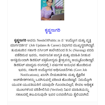
ಕೃಷ್ಣಸಾಗರಿ
ಕೃಷ್ಣಸಾಗರಿ
ಅವರು NeedsOfPublic.in ನ ‘ಉದ್ಯೋಗ ಮತ್ತು ವೃತ್ತಿ
ಮಾರ್ಗದರ್ಶನ’ (Job Updates & Career) ವಿಭಾಗದ ಮುಖ್ಯಸ್ಥರಾಗಿದ್ದಾರೆ.
ತುಮಕೂರಿನ ಸರ್ಕಾರಿ ನರ್ಸಿಂಗ್ ಕಾಲೇಜಿನಿಂದ B.Sc (Nursing) ಪದವಿ
ಪಡೆದಿರುವ ಇವರು, ಸಾರ್ವಜನಿಕ ಜಾಗೃತಿ ಮತ್ತು ಮಾಹಿತಿ ನೀಡುವ
ಆಸಕ್ತಿಯಿಂದಾಗಿ ಡಿಜಿಟಲ್ ಪತ್ರಿಕೋದ್ಯಮ ಕ್ಷೇತ್ರವನ್ನು ಆಯ್ದುಕೊಂಡಿದ್ದಾರೆ.
ಡಿಜಿಟಲ್ ಮಾಧ್ಯಮ ರಂಗದಲ್ಲಿ 3 ವರ್ಷಗಳ ಅನುಭವ ಹೊಂದಿರುವ
ಇವರು, ಸರ್ಕಾರಿ ಉದ್ಯೋಗದ ಅಧಿಸೂಚನೆಗಳು (Govt Job
Notifications), ಖಾಸಗಿ ನೇಮಕಾತಿಗಳು ಮತ್ತು ಶೈಕ್ಷಣಿಕ
ಅಪ್‌ಡೇಟ್‌ಗಳನ್ನು ಒದಗಿಸುವಲ್ಲಿ ಪರಿಣತಿ ಹೊಂದಿದ್ದಾರೆ. ನಿರುದ್ಯೋಗಿ
ಯುವಕ-ಯುವತಿಯರಿಗೆ ಯಾವುದೇ ಗೊಂದಲವಿಲ್ಲದೆ, ಕೇವಲ ಅಧಿಕೃತ
ಮೂಲಗಳಿಂದ ಪರಿಶೀಲಿಸಿದ (Verified) ನಿಖರ ಮಾಹಿತಿಯನ್ನು
ಸಕಾಲದಲ್ಲಿ ತಲುಪಿಸುವುದೇ ಇವರ ಬರವಣಿಗೆಯ ಶೈಲಿಯಾಗಿದೆ.