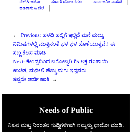
ಟೆಕ್ & ಆಟೋ
ಸರ್ಕಾರಿ ಯೋಜನೆಗಳು
ಸಾರ್ವಜನಿಕ ಮಾಹಿತಿ
ಹಣಕಾಸು & ಬೆಲೆ
←
Previous:
ಹಳದಿ ಹಲ್ಲಿಗೆ ಇಲ್ಲಿದೆ ಮನೆ ಮದ್ದು,
ನಿಮಿಷಗಳಲ್ಲಿ ಮುತ್ತಿನಂತೆ ಫಳ ಫಳ ಹೊಳೆಯುತ್ತವೆ.! ಈ
ಸಣ್ಣ ಕೆಲಸ ಮಾಡಿ
Next:
ಕೇಂದ್ರದಿಂದ ಬರೋಬ್ಬರಿ ₹5 ಲಕ್ಷ ರೂಪಾಯಿ
ಉಚಿತ, ಮನೇಲಿ ಹೆಣ್ಣು ಮಗು ಇದ್ದವರು
ತಪ್ಪದೇ ಅರ್ಜಿ ಹಾಕಿ
→
Needs of Public
ನಿಖರ ಮತ್ತು ನಿರಂತರ ಸುದ್ದಿಗಳಿಗಾಗಿ ನಮ್ಮನ್ನು ಫಾಲೋ ಮಾಡಿ.