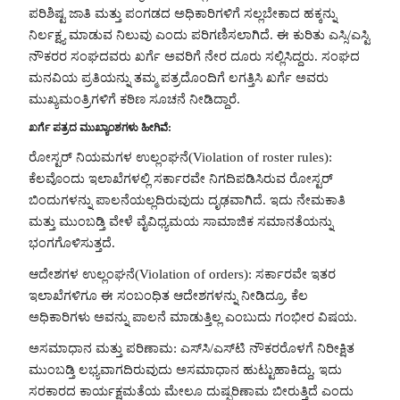
ಪರಿಶಿಷ್ಟ ಜಾತಿ ಮತ್ತು ಪಂಗಡದ ಅಧಿಕಾರಿಗಳಿಗೆ ಸಲ್ಲಬೇಕಾದ ಹಕ್ಕನ್ನು
ನಿರ್ಲಕ್ಷ್ಯ ಮಾಡುವ ನಿಲುವು ಎಂದು ಪರಿಗಣಿಸಲಾಗಿದೆ. ಈ ಕುರಿತು ಎಸ್ಸಿ/ಎಸ್ಟಿ
ನೌಕರರ ಸಂಘದವರು ಖರ್ಗೆ ಅವರಿಗೆ ನೇರ ದೂರು ಸಲ್ಲಿಸಿದ್ದರು. ಸಂಘದ
ಮನವಿಯ ಪ್ರತಿಯನ್ನು ತಮ್ಮ ಪತ್ರದೊಂದಿಗೆ ಲಗತ್ತಿಸಿ ಖರ್ಗೆ ಅವರು
ಮುಖ್ಯಮಂತ್ರಿಗಳಿಗೆ ಕಠಿಣ ಸೂಚನೆ ನೀಡಿದ್ದಾರೆ.
ಖರ್ಗೆ ಪತ್ರದ ಮುಖ್ಯಾಂಶಗಳು ಹೀಗಿವೆ:
ರೋಸ್ಟರ್ ನಿಯಮಗಳ ಉಲ್ಲಂಘನೆ(Violation of roster rules):
ಕೆಲವೊಂದು ಇಲಾಖೆಗಳಲ್ಲಿ ಸರ್ಕಾರವೇ ನಿಗದಿಪಡಿಸಿರುವ ರೋಸ್ಟರ್
ಬಿಂದುಗಳನ್ನು ಪಾಲನೆಯಲ್ಲದಿರುವುದು ದೃಢವಾಗಿದೆ. ಇದು ನೇಮಕಾತಿ
ಮತ್ತು ಮುಂಬಡ್ತಿ ವೇಳೆ ವೈವಿಧ್ಯಮಯ ಸಾಮಾಜಿಕ ಸಮಾನತೆಯನ್ನು
ಭಂಗಗೊಳಿಸುತ್ತದೆ.
ಆದೇಶಗಳ ಉಲ್ಲಂಘನೆ(Violation of orders): ಸರ್ಕಾರವೇ ಇತರ
ಇಲಾಖೆಗಳಿಗೂ ಈ ಸಂಬಂಧಿತ ಆದೇಶಗಳನ್ನು ನೀಡಿದ್ರೂ, ಕೆಲ
ಅಧಿಕಾರಿಗಳು ಅವನ್ನು ಪಾಲನೆ ಮಾಡುತ್ತಿಲ್ಲ ಎಂಬುದು ಗಂಭೀರ ವಿಷಯ.
ಅಸಮಾಧಾನ ಮತ್ತು ಪರಿಣಾಮ: ಎಸ್‌ಸಿ/ಎಸ್‌ಟಿ ನೌಕರರೊಳಗೆ ನಿರೀಕ್ಷಿತ
ಮುಂಬಡ್ತಿ ಲಭ್ಯವಾಗದಿರುವುದು ಅಸಮಾಧಾನ ಹುಟ್ಟುಹಾಕಿದ್ದು, ಇದು
ಸರಕಾರದ ಕಾರ್ಯಕ್ಷಮತೆಯ ಮೇಲೂ ದುಷ್ಪರಿಣಾಮ ಬೀರುತ್ತಿದೆ ಎಂದು