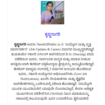
ಕೃಷ್ಣಸಾಗರಿ
ಕೃಷ್ಣಸಾಗರಿ
ಅವರು NeedsOfPublic.in ನ ‘ಉದ್ಯೋಗ ಮತ್ತು ವೃತ್ತಿ
ಮಾರ್ಗದರ್ಶನ’ (Job Updates & Career) ವಿಭಾಗದ ಮುಖ್ಯಸ್ಥರಾಗಿದ್ದಾರೆ.
ತುಮಕೂರಿನ ಸರ್ಕಾರಿ ನರ್ಸಿಂಗ್ ಕಾಲೇಜಿನಿಂದ B.Sc (Nursing) ಪದವಿ
ಪಡೆದಿರುವ ಇವರು, ಸಾರ್ವಜನಿಕ ಜಾಗೃತಿ ಮತ್ತು ಮಾಹಿತಿ ನೀಡುವ
ಆಸಕ್ತಿಯಿಂದಾಗಿ ಡಿಜಿಟಲ್ ಪತ್ರಿಕೋದ್ಯಮ ಕ್ಷೇತ್ರವನ್ನು ಆಯ್ದುಕೊಂಡಿದ್ದಾರೆ.
ಡಿಜಿಟಲ್ ಮಾಧ್ಯಮ ರಂಗದಲ್ಲಿ 3 ವರ್ಷಗಳ ಅನುಭವ ಹೊಂದಿರುವ
ಇವರು, ಸರ್ಕಾರಿ ಉದ್ಯೋಗದ ಅಧಿಸೂಚನೆಗಳು (Govt Job
Notifications), ಖಾಸಗಿ ನೇಮಕಾತಿಗಳು ಮತ್ತು ಶೈಕ್ಷಣಿಕ
ಅಪ್‌ಡೇಟ್‌ಗಳನ್ನು ಒದಗಿಸುವಲ್ಲಿ ಪರಿಣತಿ ಹೊಂದಿದ್ದಾರೆ. ನಿರುದ್ಯೋಗಿ
ಯುವಕ-ಯುವತಿಯರಿಗೆ ಯಾವುದೇ ಗೊಂದಲವಿಲ್ಲದೆ, ಕೇವಲ ಅಧಿಕೃತ
ಮೂಲಗಳಿಂದ ಪರಿಶೀಲಿಸಿದ (Verified) ನಿಖರ ಮಾಹಿತಿಯನ್ನು
ಸಕಾಲದಲ್ಲಿ ತಲುಪಿಸುವುದೇ ಇವರ ಬರವಣಿಗೆಯ ಶೈಲಿಯಾಗಿದೆ.