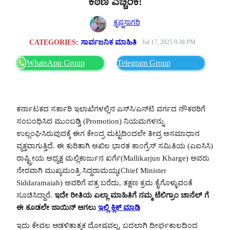
ಕಠಿಣ ಎಚ್ಚರಿಕೆ!
ಕೃಷ್ಣಸಾಗರಿ
CATEGORIES:
ಸಾರ್ವಜನಿಕ ಮಾಹಿತಿ
Jul 17, 2025 9:38 PM
WhatsApp Group
Telegram Group
ಕರ್ನಾಟಕದ ಸರ್ಕಾರಿ ಇಲಾಖೆಗಳಲ್ಲಿನ ಎಸ್‌ಸಿ/ಎಸ್‌ಟಿ ವರ್ಗದ ನೌಕರರಿಗೆ
ಸಂಬಂಧಿಸಿದ ಮುಂಬಡ್ತಿ (Promotion) ನಿಯಮಗಳನ್ನು
ಉಲ್ಲಂಘಿಸಿರುವುದಕ್ಕೆ ಈಗ ಕೇಂದ್ರ ಮಟ್ಟದಿಂದಲೇ ತೀವ್ರ ಅಸಮಾಧಾನ
ವ್ಯಕ್ತವಾಗುತ್ತಿದೆ. ಈ ಕುರಿತಾಗಿ ಅಖಿಲ ಭಾರತ ಕಾಂಗ್ರೆಸ್ ಸಮಿತಿಯ (ಎಐಸಿಸಿ)
ರಾಷ್ಟ್ರೀಯ ಅಧ್ಯಕ್ಷ ಮಲ್ಲಿಕಾರ್ಜುನ ಖರ್ಗೆ(Mallikarjun Kharge) ಅವರು
ನೇರವಾಗಿ ಮುಖ್ಯಮಂತ್ರಿ ಸಿದ್ದರಾಮಯ್ಯ(Chief Minister
Siddaramaiah) ಅವರಿಗೆ ಪತ್ರ ಬರೆದು, ತಕ್ಷಣ ಕ್ರಮ ಕೈಗೊಳ್ಳುವಂತೆ
ಸೂಚಿಸಿದ್ದಾರೆ.
ಇದೇ ರೀತಿಯ ಎಲ್ಲಾ ಮಾಹಿತಿಗೆ ನಮ್ಮ ಟೆಲಿಗ್ರಾಂ ಚಾನೆಲ್ ಗೆ
ಈ ಕೂಡಲೇ ಜಾಯಿನ್ ಆಗಲು
ಇಲ್ಲಿ ಕ್ಲಿಕ್ ಮಾಡಿ
ಇದು ಕೇವಲ ಆಡಳಿತಾತ್ಮಕ ದೋಷವಲ್ಲ, ಬದಲಾಗಿ ದೀರ್ಘಕಾಲದಿಂದ