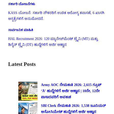
ಸರ್ಕಾರಿ ಯೋಜನೆಗಳು
KASS ಯೋಜನೆ: ಸರ್ಕಾರಿ ನೌಕರರಿಗೆ ಉಚಿತ ಆರೋಗ್ಯ ತಪಾಸಣೆ, 6 ಖಾಸಗಿ
ಆಸ್ಪತ್ರೆಗಳಿಗೆ ಅನುಮೋದನೆ.
ಸಾರ್ವಜನಿಕ ಮಾಹಿತಿ
HAL Recruitment 2026: 120 ಮ್ಯಾನೇಜ್‌ಮೆಂಟ್ ಟ್ರೈನಿ (MT) ಮತ್ತು
ಡಿಸೈನ್ ಟ್ರೈನಿ (DT) ಹುದ್ದೆಗಳಿಗೆ ಅರ್ಜಿ ಆಹ್ವಾನ
Latest Posts
Army AOC ನೇಮಕಾತಿ 2026: 2,615 ಗ್ರೂಪ್
‘ಸಿ’ ಹುದ್ದೆಗಳಿಗೆ ಅರ್ಜಿ ಆಹ್ವಾನ | 10ನೇ, 12ನೇ
ಪಾಸಾದವರಿಗೆ ಅವಕಾಶ
SBI Clerk ನೇಮಕಾತಿ 2026: 1,538 ಜೂನಿಯರ್
ಅಸೋಸಿಯೇಟ್ ಹುದ್ದೆಗಳಿಗೆ ಅರ್ಜಿ ಆಹ್ವಾನ