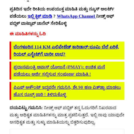
ಪ್ರತಿದಿನ ಇದೇ ರೀತಿಯ ಉಪಯುಕ್ತ ಮಾಹಿತಿ ಮತ್ತು ನ್ಯೂಸ್ ಅಲರ್ಟ್
ಪಡೆಯಲು
ಇಲ್ಲಿ ಕ್ಲಿಕ್ ಮಾಡಿ
?
WhatsApp Channel
ನೀಡ್ಸ್ ಆಫ್
ಪಬ್ಲಿಕ್ ವಾಟ್ಸಾಪ್ ಚಾನೆಲ್ ಸೇರಿಕೊಳ್ಳಿ
ಈ ಮಾಹಿತಿಗಳನ್ನು ಓದಿ
ಬೆಂಗಳೂರಿನ 114 KM ಎಲಿವೇಟೆಡ್ ಕಾರಿಡಾರ್:ಭೂಮಿ ಬೆಲೆ ಏರಿಕೆ,
ರಿಯಲ್​ ಎಸ್ಟೇಟ್​ಗೆ ಭಾರೀ ಲಾಭ?
ಪ್ರಧಾನಮಂತ್ರಿ ಆವಾಸ್ ಯೋಜನೆ (PMAY): ಉಚಿತ ಮನೆ
ಪಡೆಯಲು ಅರ್ಜಿ ಸಲ್ಲಿಸುವ ಸಂಪೂರ್ಣ ಮಾಹಿತಿ.!
ಪಿಎಫ್ ಅಕೌಂಟ್ ಇದ್ದವರೇ ಗಮನಿಸಿ, ಶೇ.90 ಹಣ ವಿತ್‌ಡ್ರಾ ಮಾಡಲು
ಹೊಸ ರೂಲ್ಸ್ ಜಾರಿ ! ತಿಳಿದುಕೊಳ್ಳಿ
ದಯವಿಟ್ಟು ಗಮನಿಸಿ:
ನೀಡ್ಸ್ ಆಫ್ ಪಬ್ಲಿಕ್ ತನ್ನ ಓದುಗರಿಗೆ ನಿಖರವಾದ
ಮತ್ತು ಅಧಿಕೃತ ಮಾಹಿತಿಗಳನ್ನು ಮಾತ್ರ ಪ್ರಕಟಿಸುತ್ತದೆ. ಇಲ್ಲಿ ನಾವು ಯಾವುದೇ
ಅನಧಿಕೃತ ಮತ್ತು ಸುಳ್ಳು ಮಾಹಿತಿಯನ್ನು ಬಿತ್ತರಿಸುವುದಿಲ್ಲ.