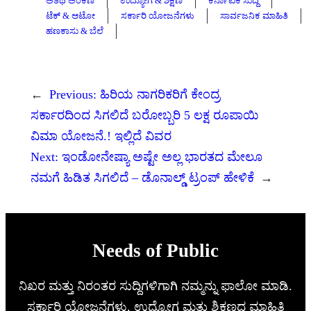
ಅತಿಥಿ ಅಂಕಣ
ಉದ್ಯೋಗ & ಶಿಕ್ಷಣ
ಕರ್ನಾಟಕ ಸುದ್ದಿ
ಟೆಕ್ & ಆಟೋ
ಸರ್ಕಾರಿ ಯೋಜನೆಗಳು
ಸಾರ್ವಜನಿಕ ಮಾಹಿತಿ
ಹಣಕಾಸು & ಬೆಲೆ
←
Previous:
ಹಿರಿಯ ನಾಗರಿಕರಿಗೆ ಕೇಂದ್ರ
ಸರ್ಕಾರದಿಂದ ಸಿಗಲಿದೆ ಬರೋಬ್ಬರಿ 5 ಲಕ್ಷ ರೂಪಾಯಿ
ವಿಮಾ ಯೋಜನೆ.! ಇಲ್ಲಿದೆ ವಿವರ
Next:
ಇಂಡೋನೇಷ್ಯಾ ಅಷ್ಟೇ ಅಲ್ಲ ಭಾರತದ ಮೇಲೂ
ನಮಗೆ ಹಿಡಿತ ಸಿಗಲಿದೆ – ಡೊನಾಲ್ಡ್ ಟ್ರಂಪ್ ಹೇಳಿಕೆ
→
Needs of Public
ನಿಖರ ಮತ್ತು ನಿರಂತರ ಸುದ್ದಿಗಳಿಗಾಗಿ ನಮ್ಮನ್ನು ಫಾಲೋ ಮಾಡಿ.
ಸರ್ಕಾರಿ ಯೋಜನೆಗಳು, ಉದ್ಯೋಗ ಮತ್ತು ಶಿಕ್ಷಣದ ಮಾಹಿತಿ