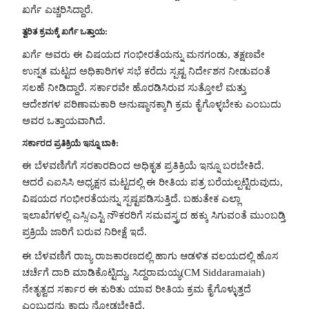
ಖರ್ಗೆ ಎಚ್ಚರಿಸಿದ್ದಾರೆ.
ತ್ವರಿತ ಕ್ರಮಕ್ಕೆ ಖರ್ಗೆ ಒತ್ತಾಯ:
ಖರ್ಗೆ ಅವರು ಈ ವಿಷಯದ ಗಂಭೀರತೆಯನ್ನು ಮನಗಂಡು, ತಕ್ಷಣವೇ
ಉನ್ನತ ಮಟ್ಟದ ಅಧಿಕಾರಿಗಳ ಸಭೆ ಕರೆದು ಸ್ಪಷ್ಟ ನಿರ್ದೇಶನ ನೀಡುವಂತೆ
ಸಲಹೆ ನೀಡಿದ್ದಾರೆ. ಸರ್ಕಾರವೇ ಹೊರಡಿಸಿರುವ ಸುತ್ತೋಲೆ ಮತ್ತು
ಆದೇಶಗಳ ಪರಿಣಾಮಕಾರಿ ಅನುಷ್ಠಾನಕ್ಕಾಗಿ ಕ್ರಮ ಕೈಗೊಳ್ಳಬೇಕು ಎಂಬುದು
ಅವರ ಒತ್ತಾಯವಾಗಿದೆ.
ಸರ್ಕಾರದ ಪ್ರತಿಕ್ರಿಯೆ ಇನ್ನೂ ಬಾಕಿ:
ಈ ಬೆಳವಣಿಗೆಗೆ ಸರಕಾರದಿಂದ ಅಧಿಕೃತ ಪ್ರತಿಕ್ರಿಯೆ ಇನ್ನೂ ಬರಬೇಕಿದೆ.
ಆದರೆ ಎಐಸಿಸಿ ಅಧ್ಯಕ್ಷನ ಮಟ್ಟದಲ್ಲಿ ಈ ರೀತಿಯ ಪತ್ರ ಬರೆಯಲ್ಪಟ್ಟಿರುವುದು,
ವಿಷಯದ ಗಂಭೀರತೆಯನ್ನು ಸ್ಪಷ್ಟಪಡಿಸುತ್ತಿದೆ. ಬಹುತೇಕ ಎಲ್ಲಾ
ಇಲಾಖೆಗಳಲ್ಲಿ ಎಸ್ಸಿ/ಎಸ್ಟಿ ನೌಕರರಿಗೆ ಸಮವಸ್ತ್ರದ ಹಕ್ಕು ಸಿಗುವಂತೆ ಮುಂಬಡ್ತಿ
ಪ್ರಕ್ರಿಯೆ ಜಾರಿಗೆ ಬರುವ ನಿರೀಕ್ಷೆ ಇದೆ.
ಈ ಬೆಳವಣಿಗೆ ರಾಜ್ಯ ರಾಜಕಾರಣದಲ್ಲಿ ಹಾಗು ಆಡಳಿತ ವಲಯದಲ್ಲಿ ಹೊಸ
ಚರ್ಚೆಗೆ ದಾರಿ ಮಾಡಿಕೊಟ್ಟಿದ್ದು, ಸಿದ್ದರಾಮಯ್ಯ(CM Siddaramaiah)
ನೇತೃತ್ವದ ಸರ್ಕಾರ ಈ ಕುರಿತು ಯಾವ ರೀತಿಯ ಕ್ರಮ ಕೈಗೊಳ್ಳುತ್ತದೆ
ಎಂಬುದನ್ನು ಕಾದು ನೋಡಬೇಕಿದೆ.