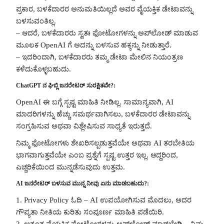
ಪ್ರಕಾರ, ಬಳಕೆದಾರರ ಅನುಮತಿಯಿಲ್ಲದೆ ಅವರ ವೈಯಕ್ತಿಕ ಡೇಟಾವನ್ನು
ಬಳಸುವಂತಿಲ್ಲ.
– ಆದರೆ, ಬಳಕೆದಾರರು ಸ್ವತಃ ಫೋಟೋಗಳನ್ನು ಅಪ್‌ಲೋಡ್ ಮಾಡುವ
ಮೂಲಕ OpenAI ಗೆ ಅದನ್ನು ಬಳಸುವ ಹಕ್ಕನ್ನು ನೀಡುತ್ತಾರೆ.
– ಇದರಿಂದಾಗಿ, ಬಳಕೆದಾರರು ತಮ್ಮ ಡೇಟಾ ಮೇಲಿನ ನಿಯಂತ್ರಣ
ಕಳೆದುಕೊಳ್ಳಬಹುದು.
ChatGPT ನ ಘಿಬ್ಲಿ ಜನರೇಟರ್ ಸುರಕ್ಷಿತವೇ?:
OpenAI ಈ ಬಗ್ಗೆ ಸ್ಪಷ್ಟ ಮಾಹಿತಿ ನೀಡಿಲ್ಲ. ಸಾಮಾನ್ಯವಾಗಿ, AI
ಮಾದರಿಗಳನ್ನು ಹೆಚ್ಚು ಸಮರ್ಥವಾಗಿಸಲು, ಬಳಕೆದಾರರ ಡೇಟಾವನ್ನು
ಸಂಗ್ರಹಿಸುವ ಅಥವಾ ವಿಶ್ಲೇಷಿಸುವ ಸಾಧ್ಯತೆ ಇರುತ್ತದೆ.
ನಿಮ್ಮ ಫೋಟೋಗಳು ಶೇಖರಿಸಲ್ಪಡುತ್ತವೆಯೇ ಅಥವಾ AI ತರಬೇತಿಯ
ಭಾಗವಾಗುತ್ತವೆಯೇ ಎಂಬ ಪ್ರಶ್ನೆಗೆ ಸ್ಪಷ್ಟ ಉತ್ತರ ಇಲ್ಲ. ಆದ್ದರಿಂದ,
ಎಚ್ಚರಿಕೆಯಿಂದ ಮುನ್ನಡೆಸುವುದು ಉತ್ತಮ.
AI ಜನರೇಟರ್ ಬಳಸುವ ಮುನ್ನ ನೀವು ಏನು ಮಾಡಬಹುದು?:
1. Privacy Policy ಓದಿ – AI ಉಪಯೋಗಿಸುವ ಮೊದಲು, ಅದರ
ಗೌಪ್ಯತಾ ನೀತಿಯ ಕುರಿತು ಸಂಪೂರ್ಣ ಮಾಹಿತಿ ಪಡೆಯಿರಿ.
2. ಅತ್ಯಂತ ವೈಯಕ್ತಿಕ ಫೋಟೋಗಳನ್ನು ಅಪ್‌ಲೋಡ್ ಮಾಡಬೇಡಿ – ನಿಮ್ಮ