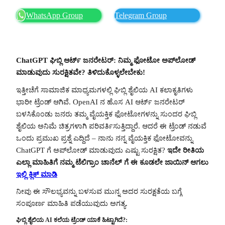
WhatsApp Group
Telegram Group
ChatGPT ಘಿಬ್ಲಿ ಆರ್ಟ್ ಜನರೇಟರ್: ನಿಮ್ಮ ಫೋಟೋ ಅಪ್‌ಲೋಡ್
ಮಾಡುವುದು ಸುರಕ್ಷಿತವೇ? ತಿಳಿದುಕೊಳ್ಳಲೇಬೇಕು!
ಇತ್ತೀಚೆಗೆ ಸಾಮಾಜಿಕ ಮಾಧ್ಯಮಗಳಲ್ಲಿ ಘಿಬ್ಲಿ ಶೈಲಿಯ AI ಕಲಾಕೃತಿಗಳು
ಭಾರೀ ಟ್ರೆಂಡ್ ಆಗಿವೆ. OpenAI ನ ಹೊಸ AI ಆರ್ಟ್ ಜನರೇಟರ್
ಬಳಸಿಕೊಂಡು ಜನರು ತಮ್ಮ ವೈಯಕ್ತಿಕ ಫೋಟೋಗಳನ್ನು ಸುಂದರ ಘಿಬ್ಲಿ
ಶೈಲಿಯ ಅನಿಮೆ ಚಿತ್ರಗಳಾಗಿ ಪರಿವರ್ತಿಸುತ್ತಿದ್ದಾರೆ. ಆದರೆ ಈ ಟ್ರೆಂಡ್ ನಡುವೆ
ಒಂದು ಪ್ರಮುಖ ಪ್ರಶ್ನೆ ಎದ್ದಿದೆ – ನಾನು ನನ್ನ ವೈಯಕ್ತಿಕ ಫೋಟೋವನ್ನು
ChatGPT ಗೆ ಅಪ್‌ಲೋಡ್ ಮಾಡುವುದು ಎಷ್ಟು ಸುರಕ್ಷಿತ?
ಇದೇ ರೀತಿಯ
ಎಲ್ಲಾ ಮಾಹಿತಿಗೆ ನಮ್ಮ ಟೆಲಿಗ್ರಾಂ ಚಾನೆಲ್ ಗೆ ಈ ಕೂಡಲೇ ಜಾಯಿನ್ ಆಗಲು
ಇಲ್ಲಿ ಕ್ಲಿಕ್ ಮಾಡಿ
ನೀವು ಈ ಸೌಲಭ್ಯವನ್ನು ಬಳಸುವ ಮುನ್ನ ಅದರ ಸುರಕ್ಷತೆಯ ಬಗ್ಗೆ
ಸಂಪೂರ್ಣ ಮಾಹಿತಿ ಪಡೆಯುವುದು ಅಗತ್ಯ.
ಘಿಬ್ಲಿ ಶೈಲಿಯ AI ಕಲೆಯ ಟ್ರೆಂಡ್ ಯಾಕೆ ಹಿಟ್ಟಾಗಿದೆ?: