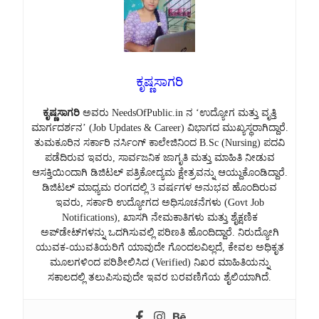
ಕೃಷ್ಣಸಾಗರಿ
ಕೃಷ್ಣಸಾಗರಿ
ಅವರು NeedsOfPublic.in ನ ‘ಉದ್ಯೋಗ ಮತ್ತು ವೃತ್ತಿ
ಮಾರ್ಗದರ್ಶನ’ (Job Updates & Career) ವಿಭಾಗದ ಮುಖ್ಯಸ್ಥರಾಗಿದ್ದಾರೆ.
ತುಮಕೂರಿನ ಸರ್ಕಾರಿ ನರ್ಸಿಂಗ್ ಕಾಲೇಜಿನಿಂದ B.Sc (Nursing) ಪದವಿ
ಪಡೆದಿರುವ ಇವರು, ಸಾರ್ವಜನಿಕ ಜಾಗೃತಿ ಮತ್ತು ಮಾಹಿತಿ ನೀಡುವ
ಆಸಕ್ತಿಯಿಂದಾಗಿ ಡಿಜಿಟಲ್ ಪತ್ರಿಕೋದ್ಯಮ ಕ್ಷೇತ್ರವನ್ನು ಆಯ್ದುಕೊಂಡಿದ್ದಾರೆ.
ಡಿಜಿಟಲ್ ಮಾಧ್ಯಮ ರಂಗದಲ್ಲಿ 3 ವರ್ಷಗಳ ಅನುಭವ ಹೊಂದಿರುವ
ಇವರು, ಸರ್ಕಾರಿ ಉದ್ಯೋಗದ ಅಧಿಸೂಚನೆಗಳು (Govt Job
Notifications), ಖಾಸಗಿ ನೇಮಕಾತಿಗಳು ಮತ್ತು ಶೈಕ್ಷಣಿಕ
ಅಪ್‌ಡೇಟ್‌ಗಳನ್ನು ಒದಗಿಸುವಲ್ಲಿ ಪರಿಣತಿ ಹೊಂದಿದ್ದಾರೆ. ನಿರುದ್ಯೋಗಿ
ಯುವಕ-ಯುವತಿಯರಿಗೆ ಯಾವುದೇ ಗೊಂದಲವಿಲ್ಲದೆ, ಕೇವಲ ಅಧಿಕೃತ
ಮೂಲಗಳಿಂದ ಪರಿಶೀಲಿಸಿದ (Verified) ನಿಖರ ಮಾಹಿತಿಯನ್ನು
ಸಕಾಲದಲ್ಲಿ ತಲುಪಿಸುವುದೇ ಇವರ ಬರವಣಿಗೆಯ ಶೈಲಿಯಾಗಿದೆ.