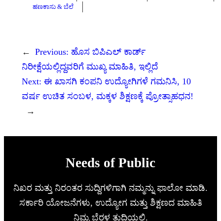
ಹಣಕಾಸು & ಬೆಲೆ
←
Previous:
ಹೊಸ ಬಿಪಿಎಲ್ ಕಾರ್ಡ್
ನಿರೀಕ್ಷೆಯಲ್ಲಿದ್ದವರಿಗೆ ಮುಖ್ಯ ಮಾಹಿತಿ, ಇಲ್ಲಿದೆ
Next:
ಈ ಖಾಸಗಿ ಕಂಪನಿ ಉದ್ಯೋಗಿಗಳೆ ಗಮನಿಸಿ, 10
ವರ್ಷ ಉಚಿತ ಸಂಬಳ, ಮಕ್ಕಳ ಶಿಕ್ಷಣಕ್ಕೆ ಪ್ರೋತ್ಸಾಹಧನ!
→
Needs of Public
ನಿಖರ ಮತ್ತು ನಿರಂತರ ಸುದ್ದಿಗಳಿಗಾಗಿ ನಮ್ಮನ್ನು ಫಾಲೋ ಮಾಡಿ.
ಸರ್ಕಾರಿ ಯೋಜನೆಗಳು, ಉದ್ಯೋಗ ಮತ್ತು ಶಿಕ್ಷಣದ ಮಾಹಿತಿ
ನಿಮ್ಮ ಬೆರಳ ತುದಿಯಲ್ಲಿ.