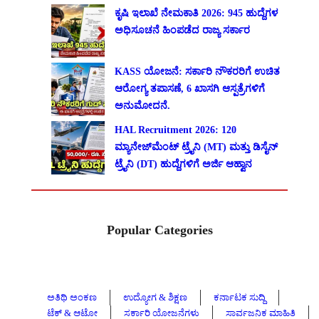
ಕೃಷಿ ಇಲಾಖೆ ನೇಮಕಾತಿ 2026: 945 ಹುದ್ದೆಗಳ
ಅಧಿಸೂಚನೆ ಹಿಂಪಡೆದ ರಾಜ್ಯ ಸರ್ಕಾರ
KASS ಯೋಜನೆ: ಸರ್ಕಾರಿ ನೌಕರರಿಗೆ ಉಚಿತ
ಆರೋಗ್ಯ ತಪಾಸಣೆ, 6 ಖಾಸಗಿ ಆಸ್ಪತ್ರೆಗಳಿಗೆ
ಅನುಮೋದನೆ.
HAL Recruitment 2026: 120
ಮ್ಯಾನೇಜ್‌ಮೆಂಟ್ ಟ್ರೈನಿ (MT) ಮತ್ತು ಡಿಸೈನ್
ಟ್ರೈನಿ (DT) ಹುದ್ದೆಗಳಿಗೆ ಅರ್ಜಿ ಆಹ್ವಾನ
Popular Categories
ಅತಿಥಿ ಅಂಕಣ
ಉದ್ಯೋಗ & ಶಿಕ್ಷಣ
ಕರ್ನಾಟಕ ಸುದ್ದಿ
ಟೆಕ್ & ಆಟೋ
ಸರ್ಕಾರಿ ಯೋಜನೆಗಳು
ಸಾರ್ವಜನಿಕ ಮಾಹಿತಿ