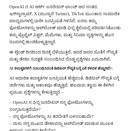
OpenAI ನ AI ಆರ್ಟ್ ಜನರೇಟರ್ ಲಾಂಚ್ ಆದ ನಂತರ,
ಇನ್‌ಸ್ಟಾಗ್ರಾಮ್, X (ಮುನ್ನಾನೆ Twitter), TikTok ಮುಂತಾದ ಸಾಮಾಜಿಕ
ಮಾಧ್ಯಮಗಳಲ್ಲಿ ಭಾರೀ ಜನಪ್ರಿಯತೆ ಗಳಿಸಿದೆ. ಜನರು ತಮ್ಮ
ಫೋಟೋಗಳನ್ನು ಅಪ್‌ಲೋಡ್ ಮಾಡಿ ಘಿಬ್ಲಿ ಶೈಲಿಯಲ್ಲಿ ಪರಿವರ್ತಿಸಿಕೊಂಡು
ತಮ್ಮ ಪ್ರೊಫೈಲ್ ಪಿಕ್ಚರ್, ಮೆಮೆಗಳು, ಮತ್ತು ಸಿನಿಮಾ ದೃಶ್ಯಗಳನ್ನು ಹೊಸ
ರೂಪದಲ್ಲಿ ಹಂಚಿಕೊಳ್ಳುತ್ತಿದ್ದಾರೆ.
ಈ ಟ್ರೆಂಡ್ ದಿನದಿಂದ ದಿನಕ್ಕೆ ಬೆಳೆಯುತ್ತಿದೆ, ಆದರೆ ಅದರ ಜೊತೆಗೆ ಗೌಪ್ಯತೆ
ಮತ್ತು ಡೇಟಾ ಸುರಕ್ಷತೆ ಸಂಬಂಧಿಸಿದ ದೊಡ್ಡ ಪ್ರಶ್ನೆಗಳೂ ಎದುರಾಗಿವೆ.
AI ಕಲಾಕೃತಿಗಳಿಗೆ ಸಂಬಂಧಿಸಿದಂತೆ ಡಿಜಿಟಲ್ ಗೌಪ್ಯತೆ ಬಗ್ಗೆ ಏಕೆ ಕಳವಳ ಹೆಚ್ಚಾಗಿದೆ?:
AI ಆಧಾರಿತ ಕಲಾಕೃತಿಗಳ ಜನಪ್ರಿಯತೆ ಹೆಚ್ಚಿದಂತೆ, ಡಿಜಿಟಲ್ ಗೌಪ್ಯತೆ ಬಗ್ಗೆ
ಚರ್ಚೆಗಳು ಮತ್ತು ಆತಂಕವೂ ಹೆಚ್ಚುತ್ತಿವೆ. ಹಲವಾರು ತಜ್ಞರು ಈ ಕೆಳಗಿನ
ಪ್ರಮುಖ ಪ್ರಶ್ನೆಗಳನ್ನು ಕೇಳುತ್ತಿದ್ದಾರೆ –
– OpenAI ನ ಘಿಬ್ಲಿ ಜನರೇಟರ್ ನನ್ನ ಫೋಟೋಗಳನ್ನು
ಸಂಗ್ರಹಿಸುತ್ತದೆಯೇ?
– ನನ್ನ ಫೋಟೋಗಳನ್ನು AI ತರಬೇತಿಗೆ ಬಳಸಬಹುದೇ?
– ನಾನು ನನ್ನ ಮುಖದ ಡೇಟಾವನ್ನು ಅಪ್‌ಲೋಡ್ ಮಾಡುವ ಮೂಲಕ
ಅಪಾಯ ಎದುರಿಸುತ್ತೀನೆಯೇ?