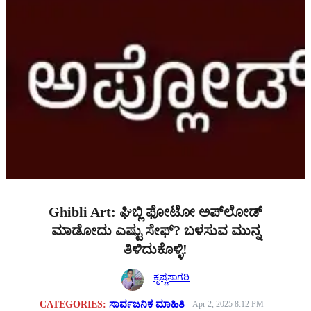
Ghibli Art: ಘಿಬ್ಲಿ ಫೋಟೋ ಅಪ್‌ಲೋಡ್
ಮಾಡೋದು ಎಷ್ಟು ಸೇಫ್? ಬಳಸುವ ಮುನ್ನ
ತಿಳಿದುಕೊಳ್ಳಿ!
ಕೃಷ್ಣಸಾಗರಿ
CATEGORIES:
ಸಾರ್ವಜನಿಕ ಮಾಹಿತಿ
Apr 2, 2025 8:12 PM