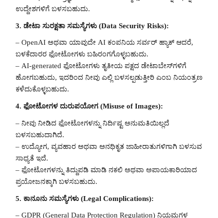
ಉದ್ದೇಶಗಳಿಗೆ ಬಳಸಬಹುದು.
3. ಡೇಟಾ ಸುರಕ್ಷತಾ ಸಮಸ್ಯೆಗಳು (Data Security Risks):
– OpenAI ಅಥವಾ ಯಾವುದೇ AI ಕಂಪನಿಯ ಸರ್ವರ್ ಹ್ಯಾಕ್ ಆದರೆ,
ಬಳಕೆದಾರರ ಫೋಟೋಗಳು ಬಹಿರಂಗಗೊಳ್ಳಬಹುದು.
– AI-generated ಫೋಟೋಗಳು ತೃತೀಯ ಪಕ್ಷದ ಡೇಟಾಬೇಸ್‌ಗಳಿಗೆ
ಹೋಗಬಹುದು, ಇದರಿಂದ ನೀವು ಎಲ್ಲಿ ಬಳಸಲ್ಪಡುತ್ತೀರಿ ಎಂಬ ನಿಯಂತ್ರಣ
ಕಳೆದುಕೊಳ್ಳಬಹುದು.
4. ಫೋಟೋಗಳ ದುರುಪಯೋಗ (Misuse of Images):
– ನೀವು ನೀಡಿದ ಫೋಟೋಗಳನ್ನು ನಿರ್ದಿಷ್ಟ ಅನುಮತಿಯಿಲ್ಲದೆ
ಬಳಸಬಹುದಾಗಿದೆ.
– ಉದ್ಯೋಗ, ವ್ಯವಹಾರ ಅಥವಾ ಅನಧಿಕೃತ ಜಾಹೀರಾತುಗಳಿಗಾಗಿ ಬಳಸುವ
ಸಾಧ್ಯತೆ ಇದೆ.
– ಫೋಟೋಗಳನ್ನು ತಿದ್ದುಪಡಿ ಮಾಡಿ ನಕಲಿ ಅಥವಾ ಅಪಾಯಕಾರಿಯಾದ
ಪ್ರಯೋಜನಕ್ಕಾಗಿ ಬಳಸಬಹುದು.
5. ಕಾನೂನು ಸಮಸ್ಯೆಗಳು (Legal Complications):
– GDPR (General Data Protection Regulation) ನಿಯಮಗಳ