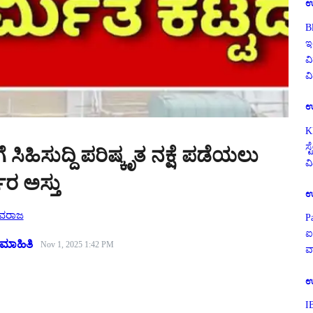
ಉ
B
ಇ
ವಿ
ವ
ಉ
K
ಸ
ಸಿಹಿಸುದ್ದಿ ಪರಿಷ್ಕೃತ ನಕ್ಷೆ ಪಡೆಯಲು
ವ
ಾರ ಅಸ್ತು
ಉ
ಿವರಾಜ
P
ಐ
ಮಾಹಿತಿ
Nov 1, 2025 1:42 PM
ವ
ಉ
I