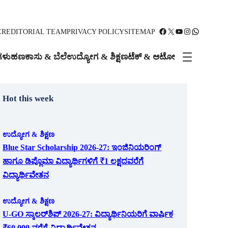
Facebook
X
YouTube
Instagram
WhatsApp
ER
EDITORIAL TEAM
PRIVACY POLICY
SITEMAP
ಗಳು
ಹಣಕಾಸು & ಬೆಲೆ
ಉದ್ಯೋಗ & ಶಿಕ್ಷಣ
ಟೆಕ್ & ಆಟೋ
Hot this week
ಉದ್ಯೋಗ & ಶಿಕ್ಷಣ
Blue Star Scholarship 2026-27: ಇಂಜಿನಿಯರಿಂಗ್
ಹಾಗೂ ಡಿಪ್ಲೊಮಾ ವಿದ್ಯಾರ್ಥಿಗಳಿಗೆ ₹1 ಲಕ್ಷದವರೆಗೆ
ವಿದ್ಯಾರ್ಥಿವೇತನ
ಉದ್ಯೋಗ & ಶಿಕ್ಷಣ
U-GO ಸ್ಕಾಲರ್‌ಶಿಪ್ 2026-27: ವಿದ್ಯಾರ್ಥಿನಿಯರಿಗೆ ವಾರ್ಷಿಕ
₹60,000 ವರೆಗೆ ವಿದ್ಯಾರ್ಥಿವೇತನ