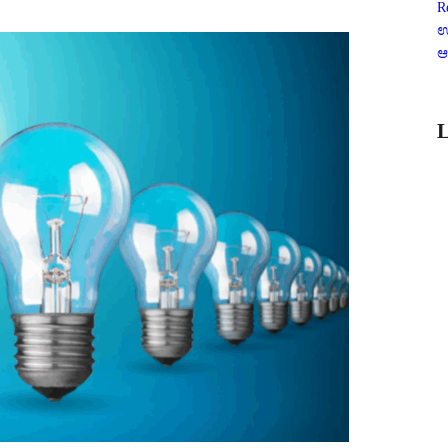
R
ಉ
ಆ
L