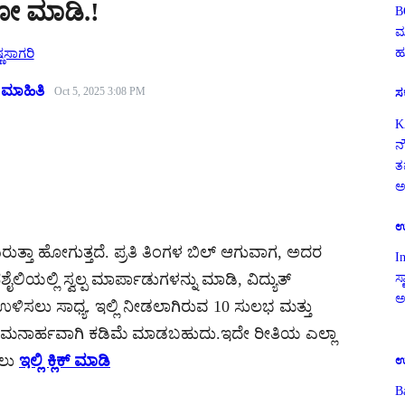
ಲೋ ಮಾಡಿ.!
B
ಮ
ಹ
್ಣಸಾಗರಿ
 ಮಾಹಿತಿ
Oct 5, 2025 3:08 PM
ಸ
K
ನ
ತ
ಅ
ಉ
ರುತ್ತಾ ಹೋಗುತ್ತದೆ. ಪ್ರತಿ ತಿಂಗಳ ಬಿಲ್ ಆಗುವಾಗ, ಅದರ
I
ಯಲ್ಲಿ ಸ್ವಲ್ಪ ಮಾರ್ಪಾಡುಗಳನ್ನು ಮಾಡಿ, ವಿದ್ಯುತ್
ಸ್
ಅ
ಳಿಸಲು ಸಾಧ್ಯ. ಇಲ್ಲಿ ನೀಡಲಾಗಿರುವ 10 ಸುಲಭ ಮತ್ತು
ನ್ನು ಗಮನಾರ್ಹವಾಗಿ ಕಡಿಮೆ ಮಾಡಬಹುದು.ಇದೇ ರೀತಿಯ ಎಲ್ಲಾ
ಲು
ಇಲ್ಲಿ ಕ್ಲಿಕ್ ಮಾಡಿ
ಉ
B