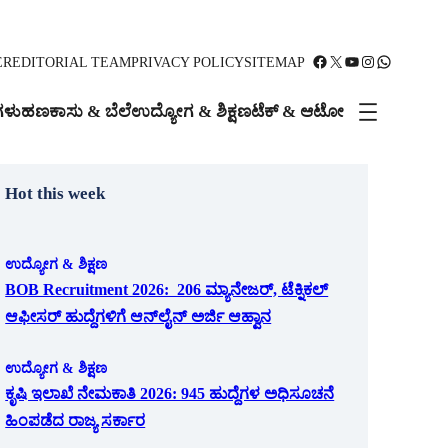
Facebook
X
YouTube
Instagram
WhatsApp
ER
EDITORIAL TEAM
PRIVACY POLICY
SITEMAP
ಗಳು
ಹಣಕಾಸು & ಬೆಲೆ
ಉದ್ಯೋಗ & ಶಿಕ್ಷಣ
ಟೆಕ್ & ಆಟೋ
Hot this week
ಉದ್ಯೋಗ & ಶಿಕ್ಷಣ
BOB Recruitment 2026: 206 ಮ್ಯಾನೇಜರ್, ಟೆಕ್ನಿಕಲ್
ಆಫೀಸರ್ ಹುದ್ದೆಗಳಿಗೆ ಆನ್‌ಲೈನ್ ಅರ್ಜಿ ಆಹ್ವಾನ
ಉದ್ಯೋಗ & ಶಿಕ್ಷಣ
ಕೃಷಿ ಇಲಾಖೆ ನೇಮಕಾತಿ 2026: 945 ಹುದ್ದೆಗಳ ಅಧಿಸೂಚನೆ
ಹಿಂಪಡೆದ ರಾಜ್ಯ ಸರ್ಕಾರ