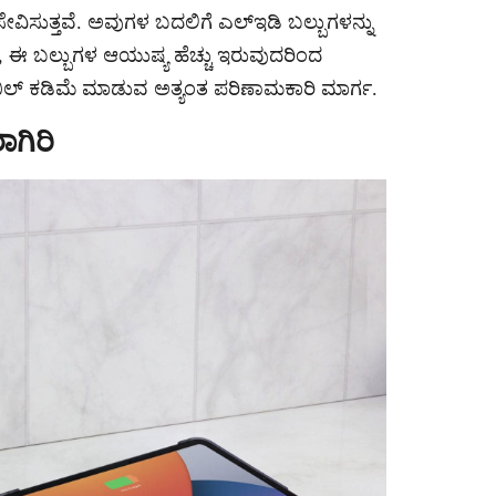
 ಸೇವಿಸುತ್ತವೆ. ಅವುಗಳ ಬದಲಿಗೆ ಎಲ್ಇಡಿ ಬಲ್ಬುಗಳನ್ನು
, ಈ ಬಲ್ಬುಗಳ ಆಯುಷ್ಯ ಹೆಚ್ಚು ಇರುವುದರಿಂದ
ಬಿಲ್ ಕಡಿಮೆ ಮಾಡುವ ಅತ್ಯಂತ ಪರಿಣಾಮಕಾರಿ ಮಾರ್ಗ.
ಗಿರಿ