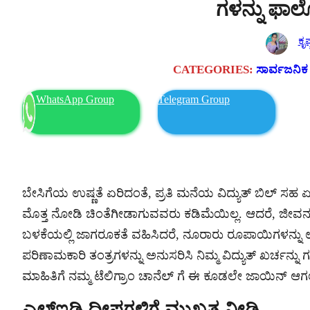
ಗಳನ್ನು ಫಾ
ಕೃಷ
CATEGORIES:
ಸಾರ್ವಜನಿಕ
WhatsApp Group
Telegram Group
ಬೇಸಿಗೆಯ ಉಷ್ಣತೆ ಏರಿದಂತೆ, ಪ್ರತಿ ಮನೆಯ ವಿದ್ಯುತ್ ಬಿಲ್ ಸಹ ಏ
ಮೊತ್ತ ನೋಡಿ ಚಿಂತೆಗೀಡಾಗುವವರು ಕಡಿಮೆಯಿಲ್ಲ. ಆದರೆ, ಜೀವನಶೈಲಿ
ಬಳಕೆಯಲ್ಲಿ ಜಾಗರೂಕತೆ ವಹಿಸಿದರೆ, ನೂರಾರು ರೂಪಾಯಿಗಳನ್ನು ಉ
ಪರಿಣಾಮಕಾರಿ ತಂತ್ರಗಳನ್ನು ಅನುಸರಿಸಿ ನಿಮ್ಮ ವಿದ್ಯುತ್ ಖರ್ಚ
ಮಾಹಿತಿಗೆ ನಮ್ಮ ಟೆಲಿಗ್ರಾಂ ಚಾನೆಲ್ ಗೆ ಈ ಕೂಡಲೇ ಜಾಯಿನ್ ಆಗ
ಎಲ್ಇಡಿ ದೀಪಗಳಿಗೆ ಮುಖ್ಯತ್ವ ನೀಡಿ