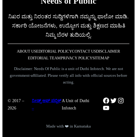
Needs of Public
ನಿಖರ ಮತ್ತು ನಿರಂತರ ಸುದ್ದಿಗಳಿಗಾಗಿ ನಮ್ಮನ್ನು ಫಾಲೋ ಮಾಡಿ.
ಸರ್ಕಾರಿ ಯೋಜನೆಗಳು, ಉದ್ಯೋಗ ಮತ್ತು ಶಿಕ್ಷಣದ ಮಾಹಿತಿ
ನಿಮ್ಮ ಬೆರಳ ತುದಿಯಲ್ಲಿ.
ABOUT US
EDITORIAL POLICY
CONTACT US
DISCLAIMER
EDITORIAL TEAM
PRIVACY POLICY
SITEMAP
Disclaimer: Needs Of Public is a unit of Duthi Infotech. We are not
government-affiliated. Please verify all info with official sources before
acting.
Facebook
Twitter
Instag
© 2017 –
ನೀಡ್ಸ್ ಆಫ್ ಪಬ್ಲಿಕ್
A Unit of Duthi
YouTube
2026
–
Infotech
Made with ❤️ in Karnataka