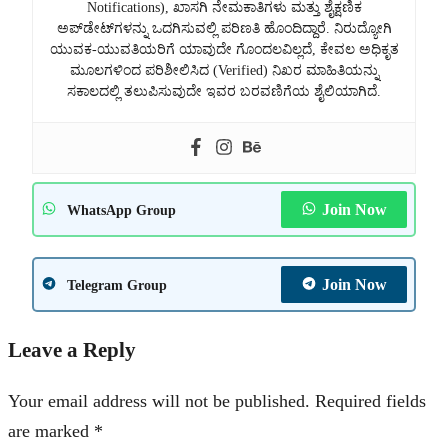
Notifications), ಖಾಸಗಿ ನೇಮಕಾತಿಗಳು ಮತ್ತು ಶೈಕ್ಷಣಿಕ
ಅಪ್‌ಡೇಟ್‌ಗಳನ್ನು ಒದಗಿಸುವಲ್ಲಿ ಪರಿಣತಿ ಹೊಂದಿದ್ದಾರೆ. ನಿರುದ್ಯೋಗಿ
ಯುವಕ-ಯುವತಿಯರಿಗೆ ಯಾವುದೇ ಗೊಂದಲವಿಲ್ಲದೆ, ಕೇವಲ ಅಧಿಕೃತ
ಮೂಲಗಳಿಂದ ಪರಿಶೀಲಿಸಿದ (Verified) ನಿಖರ ಮಾಹಿತಿಯನ್ನು
ಸಕಾಲದಲ್ಲಿ ತಲುಪಿಸುವುದೇ ಇವರ ಬರವಣಿಗೆಯ ಶೈಲಿಯಾಗಿದೆ.
Join Now
WhatsApp Group
Join Now
Telegram Group
Leave a Reply
Your email address will not be published.
Required fields
are marked
*