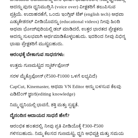
ಅದನ್ನು ಪುನಃ ಧ್ವನಿಮುದ್ರಿಸಿ (voice over) ವೀಕ್ಷಕರಿಗೆ ತಲುಪಿಸುವ
ಪ್ರಕ್ರಿಯೆ. ಉದಾಹರಣೆಗೆ, ಒಂದು ಇಂಗ್ಲಿಷ್ ಟೆಕ್ (english tech) ಅಥವಾ
ಎಡ್ಯುಕೇಶನಲ್ ವೀಡಿಯೊವನ್ನು (educational videos) ನೀವು ಹಿಂದಿ
ಅಥವಾ ಭೋಜ್‌ಪುರಿಯಲ್ಲಿ ಡಬ್ ಮಾಡಿದರೆ, ಉತ್ತರ ಭಾರತದ ಪ್ರೇಕ್ಷಕರು
ಅದನ್ನು ಸುಲಭವಾಗಿ ಅರ್ಥಮಾಡಿಕೊಳ್ಳಬಹುದು. ಇದರಿಂದ ನೀವು ವಿಭಿನ್ನ
ಭಾಷಾ ಪ್ರೇಕ್ಷಕರಿಗೆ ಮುಟ್ಟಬಹುದು.
ಆರಂಭಕ್ಕೆ ಬೇಕಾಗುವ ಸಾಧನಗಳು:
ಉತ್ತಮ ಗುಣಮಟ್ಟದ ಸ್ಮಾರ್ಟ್‌ಫೋನ್
ಸರಳ ಮೈಕ್ರೊಫೋನ್ (₹500-₹1000 ಒಳಗೆ ಲಭ್ಯವಿದೆ)
CapCut, Kinemaster, ಅಥವಾ VN Editor ಅನ್ನು ಬಳಸುವ ಕೆಲವು
ಎಡಿಟಿಂಗ್ ಜ್ಞಾನ(editing knowledge)
ನಿಮ್ಮ ಧ್ವನಿಯಲ್ಲಿ ಭಾವನೆ, ಶಕ್ತಿ ಮತ್ತು ಸ್ಪಷ್ಟತೆ.
ದೈನಂದಿನ ಆದಾಯದ ಸಾಧನೆ ಹೇಗೆ?
ಆರಂಭಿಕ ಹಂತದಲ್ಲಿ, ನೀವು ಪ್ರತಿ ವೀಡಿಯೊಕ್ಕೆ ₹300-₹500
ಗಳಿಸಬಹುದು. ನಿಮ್ಮ ಕೆಲಸದ ಗುಣಮಟ್ಟ, ಧ್ವನಿ ಅಭಿವ್ಯಕ್ತಿ ಮತ್ತು ಸಮಯ