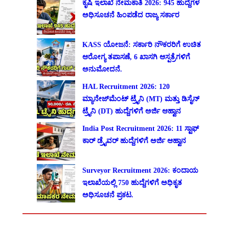
ಕೃಷಿ ಇಲಾಖೆ ನೇಮಕಾತಿ 2026: 945 ಹುದ್ದೆಗಳ
ಅಧಿಸೂಚನೆ ಹಿಂಪಡೆದ ರಾಜ್ಯ ಸರ್ಕಾರ
KASS ಯೋಜನೆ: ಸರ್ಕಾರಿ ನೌಕರರಿಗೆ ಉಚಿತ
ಆರೋಗ್ಯ ತಪಾಸಣೆ, 6 ಖಾಸಗಿ ಆಸ್ಪತ್ರೆಗಳಿಗೆ
ಅನುಮೋದನೆ.
HAL Recruitment 2026: 120
ಮ್ಯಾನೇಜ್‌ಮೆಂಟ್ ಟ್ರೈನಿ (MT) ಮತ್ತು ಡಿಸೈನ್
ಟ್ರೈನಿ (DT) ಹುದ್ದೆಗಳಿಗೆ ಅರ್ಜಿ ಆಹ್ವಾನ
India Post Recruitment 2026: 11 ಸ್ಟಾಫ್
ಕಾರ್ ಡ್ರೈವರ್ ಹುದ್ದೆಗಳಿಗೆ ಅರ್ಜಿ ಆಹ್ವಾನ
Surveyor Recruitment 2026: ಕಂದಾಯ
ಇಲಾಖೆಯಲ್ಲಿ 750 ಹುದ್ದೆಗಳಿಗೆ ಅಧಿಕೃತ
ಅಧಿಸೂಚನೆ ಪ್ರಕಟ.