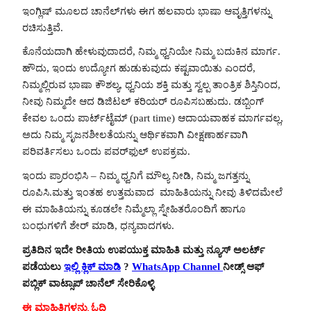
ಇಂಗ್ಲಿಷ್ ಮೂಲದ ಚಾನೆಲ್‌ಗಳು ಈಗ ಹಲವಾರು ಭಾಷಾ ಆವೃತ್ತಿಗಳನ್ನು
ರಚಿಸುತ್ತಿವೆ.
ಕೊನೆಯದಾಗಿ ಹೇಳುವುದಾದರೆ, ನಿಮ್ಮ ಧ್ವನಿಯೇ ನಿಮ್ಮ ಬದುಕಿನ ಮಾರ್ಗ.
ಹೌದು, ಇಂದು ಉದ್ಯೋಗ ಹುಡುಕುವುದು ಕಷ್ಟವಾಯಿತು ಎಂದರೆ,
ನಿಮ್ಮಲ್ಲಿರುವ ಭಾಷಾ ಕೌಶಲ್ಯ, ಧ್ವನಿಯ ಶಕ್ತಿ ಮತ್ತು ಸ್ವಲ್ಪ ತಾಂತ್ರಿಕ ಶಿಸ್ತಿನಿಂದ,
ನೀವು ನಿಮ್ಮದೇ ಆದ ಡಿಜಿಟಲ್ ಕರಿಯರ್ ರೂಪಿಸಬಹುದು. ಡಬ್ಬಿಂಗ್
ಕೇವಲ ಒಂದು ಪಾರ್ಟ್‌ಟೈಮ್ (part time) ಆದಾಯವಾಹಕ ಮಾರ್ಗವಲ್ಲ,
ಅದು ನಿಮ್ಮ ಸೃಜನಶೀಲತೆಯನ್ನು ಆರ್ಥಿಕವಾಗಿ ವೀಕ್ಷಣಾರ್ಹವಾಗಿ
ಪರಿವರ್ತಿಸಲು ಒಂದು ಪವರ್‌ಫುಲ್ ಉಪಕ್ರಮ.
ಇಂದು ಪ್ರಾರಂಭಿಸಿ – ನಿಮ್ಮ ಧ್ವನಿಗೆ ಮೌಲ್ಯ ನೀಡಿ, ನಿಮ್ಮ ಜಗತ್ತನ್ನು
ರೂಪಿಸಿ.ಮತ್ತು ಇಂತಹ ಉತ್ತಮವಾದ ಮಾಹಿತಿಯನ್ನು ನೀವು ತಿಳಿದಮೇಲೆ
ಈ ಮಾಹಿತಿಯನ್ನು ಕೂಡಲೇ ನಿಮ್ಮೆಲ್ಲಾ ಸ್ನೇಹಿತರೊಂದಿಗೆ ಹಾಗೂ
ಬಂಧುಗಳಿಗೆ ಶೇರ್ ಮಾಡಿ, ಧನ್ಯವಾದಗಳು.
ಪ್ರತಿದಿನ ಇದೇ ರೀತಿಯ ಉಪಯುಕ್ತ ಮಾಹಿತಿ ಮತ್ತು ನ್ಯೂಸ್ ಅಲರ್ಟ್
ಪಡೆಯಲು
ಇಲ್ಲಿ ಕ್ಲಿಕ್ ಮಾಡಿ
?
WhatsApp Channel
ನೀಡ್ಸ್ ಆಫ್
ಪಬ್ಲಿಕ್ ವಾಟ್ಸಾಪ್ ಚಾನೆಲ್ ಸೇರಿಕೊಳ್ಳಿ
ಈ ಮಾಹಿತಿಗಳನ್ನು ಓದಿ