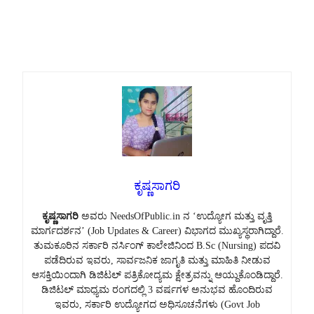
ಕೃಷ್ಣಸಾಗರಿ
ಕೃಷ್ಣಸಾಗರಿ
ಅವರು NeedsOfPublic.in ನ ‘ಉದ್ಯೋಗ ಮತ್ತು ವೃತ್ತಿ
ಮಾರ್ಗದರ್ಶನ’ (Job Updates & Career) ವಿಭಾಗದ ಮುಖ್ಯಸ್ಥರಾಗಿದ್ದಾರೆ.
ತುಮಕೂರಿನ ಸರ್ಕಾರಿ ನರ್ಸಿಂಗ್ ಕಾಲೇಜಿನಿಂದ B.Sc (Nursing) ಪದವಿ
ಪಡೆದಿರುವ ಇವರು, ಸಾರ್ವಜನಿಕ ಜಾಗೃತಿ ಮತ್ತು ಮಾಹಿತಿ ನೀಡುವ
ಆಸಕ್ತಿಯಿಂದಾಗಿ ಡಿಜಿಟಲ್ ಪತ್ರಿಕೋದ್ಯಮ ಕ್ಷೇತ್ರವನ್ನು ಆಯ್ದುಕೊಂಡಿದ್ದಾರೆ.
ಡಿಜಿಟಲ್ ಮಾಧ್ಯಮ ರಂಗದಲ್ಲಿ 3 ವರ್ಷಗಳ ಅನುಭವ ಹೊಂದಿರುವ
ಇವರು, ಸರ್ಕಾರಿ ಉದ್ಯೋಗದ ಅಧಿಸೂಚನೆಗಳು (Govt Job