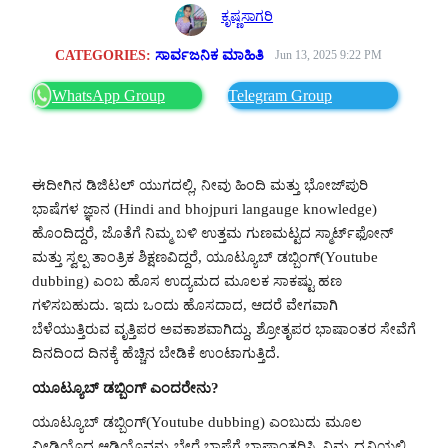
ಕೃಷ್ಣಸಾಗರಿ
CATEGORIES:
ಸಾರ್ವಜನಿಕ ಮಾಹಿತಿ
Jun 13, 2025 9:22 PM
WhatsApp Group
Telegram Group
ಈದೀಗಿನ ಡಿಜಿಟಲ್ ಯುಗದಲ್ಲಿ, ನೀವು ಹಿಂದಿ ಮತ್ತು ಭೋಜ್‌ಪುರಿ
ಭಾಷೆಗಳ ಜ್ಞಾನ (Hindi and bhojpuri langauge knowledge)
ಹೊಂದಿದ್ದರೆ, ಜೊತೆಗೆ ನಿಮ್ಮ ಬಳಿ ಉತ್ತಮ ಗುಣಮಟ್ಟದ ಸ್ಮಾರ್ಟ್‌ಫೋನ್
ಮತ್ತು ಸ್ವಲ್ಪ ತಾಂತ್ರಿಕ ಶಿಕ್ಷಣವಿದ್ದರೆ, ಯೂಟ್ಯೂಬ್ ಡಬ್ಬಿಂಗ್(Youtube
dubbing) ಎಂಬ ಹೊಸ ಉದ್ಯಮದ ಮೂಲಕ ಸಾಕಷ್ಟು ಹಣ
ಗಳಿಸಬಹುದು. ಇದು ಒಂದು ಹೊಸದಾದ, ಆದರೆ ವೇಗವಾಗಿ
ಬೆಳೆಯುತ್ತಿರುವ ವೃತ್ತಿಪರ ಅವಕಾಶವಾಗಿದ್ದು, ಶ್ರೋತೃಪರ ಭಾಷಾಂತರ ಸೇವೆಗೆ
ದಿನದಿಂದ ದಿನಕ್ಕೆ ಹೆಚ್ಚಿನ ಬೇಡಿಕೆ ಉಂಟಾಗುತ್ತಿದೆ.
ಯೂಟ್ಯೂಬ್ ಡಬ್ಬಿಂಗ್ ಎಂದರೇನು?
ಯೂಟ್ಯೂಬ್ ಡಬ್ಬಿಂಗ್(Youtube dubbing) ಎಂಬುದು ಮೂಲ
ವೀಡಿಯೊದ ಆಡಿಯೊವನ್ನು ಬೇರೆ ಭಾಷೆಗೆ ಭಾಷಾಂತರಿಸಿ, ನಿಮ್ಮ ಧ್ವನಿಯಲ್ಲಿ