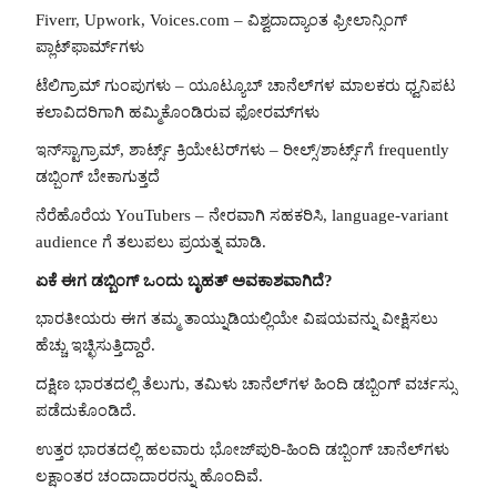
Fiverr, Upwork, Voices.com – ವಿಶ್ವದಾದ್ಯಾಂತ ಫ್ರೀಲಾನ್ಸಿಂಗ್
ಪ್ಲಾಟ್‌ಫಾರ್ಮ್‌ಗಳು
ಟೆಲಿಗ್ರಾಮ್ ಗುಂಪುಗಳು – ಯೂಟ್ಯೂಬ್ ಚಾನೆಲ್‌ಗಳ ಮಾಲಕರು ಧ್ವನಿಪಟ
ಕಲಾವಿದರಿಗಾಗಿ ಹಮ್ಮಿಕೊಂಡಿರುವ ಫೋರಮ್‌ಗಳು
ಇನ್‌ಸ್ಟಾಗ್ರಾಮ್, ಶಾರ್ಟ್ಸ್ ಕ್ರಿಯೇಟರ್‌ಗಳು – ರೀಲ್ಸ್/ಶಾರ್ಟ್ಸ್‌ಗೆ frequently
ಡಬ್ಬಿಂಗ್ ಬೇಕಾಗುತ್ತದೆ
ನೆರೆಹೊರೆಯ YouTubers – ನೇರವಾಗಿ ಸಹಕರಿಸಿ, language-variant
audience ಗೆ ತಲುಪಲು ಪ್ರಯತ್ನ ಮಾಡಿ.
ಏಕೆ ಈಗ ಡಬ್ಬಿಂಗ್ ಒಂದು ಬೃಹತ್ ಅವಕಾಶವಾಗಿದೆ?
ಭಾರತೀಯರು ಈಗ ತಮ್ಮ ತಾಯ್ನುಡಿಯಲ್ಲಿಯೇ ವಿಷಯವನ್ನು ವೀಕ್ಷಿಸಲು
ಹೆಚ್ಚು ಇಚ್ಛಿಸುತ್ತಿದ್ದಾರೆ.
ದಕ್ಷಿಣ ಭಾರತದಲ್ಲಿ ತೆಲುಗು, ತಮಿಳು ಚಾನೆಲ್‌ಗಳ ಹಿಂದಿ ಡಬ್ಬಿಂಗ್ ವರ್ಚಸ್ಸು
ಪಡೆದುಕೊಂಡಿದೆ.
ಉತ್ತರ ಭಾರತದಲ್ಲಿ ಹಲವಾರು ಭೋಜ್‌ಪುರಿ-ಹಿಂದಿ ಡಬ್ಬಿಂಗ್ ಚಾನೆಲ್‌ಗಳು
ಲಕ್ಷಾಂತರ ಚಂದಾದಾರರನ್ನು ಹೊಂದಿವೆ.