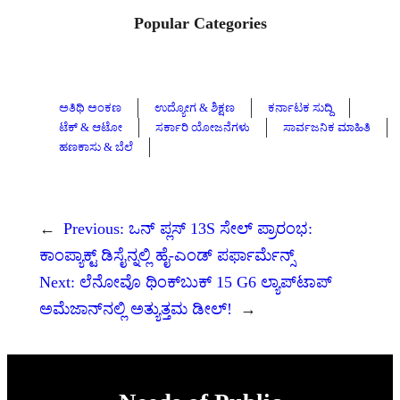
Popular Categories
ಅತಿಥಿ ಅಂಕಣ
ಉದ್ಯೋಗ & ಶಿಕ್ಷಣ
ಕರ್ನಾಟಕ ಸುದ್ದಿ
ಟೆಕ್ & ಆಟೋ
ಸರ್ಕಾರಿ ಯೋಜನೆಗಳು
ಸಾರ್ವಜನಿಕ ಮಾಹಿತಿ
ಹಣಕಾಸು & ಬೆಲೆ
←
Previous:
ಒನ್ ಪ್ಲಸ್ 13S ಸೇಲ್ ಪ್ರಾರಂಭ:
ಕಾಂಪ್ಯಾಕ್ಟ್ ಡಿಸೈನ್ನಲ್ಲಿ ಹೈ-ಎಂಡ್ ಪರ್ಫಾರ್ಮೆನ್ಸ್
Next:
ಲೆನೋವೊ ಥಿಂಕ್‌ಬುಕ್ 15 G6 ಲ್ಯಾಪ್‌ಟಾಪ್
ಅಮೆಜಾನ್‌ನಲ್ಲಿ ಅತ್ಯುತ್ತಮ ಡೀಲ್!
→