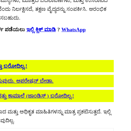
ಮಸ್ಯೆಗಳು, ಮೂತ್ರದ ಬದಲಾವಣೆಗಳು, ಮತ್ತು ಉಸಿರಾಟದ
ನಿರ್ಲಕ್ಷಿಸದೆ, ತಕ್ಷಣ ವೈದ್ಯರನ್ನು ಸಂಪರ್ಕಿಸಿ. ಆರಂಭಿಕ
ರಿಸಬಹುದು.
ರ್ಟ್ ಪಡೆಯಲು
ಇಲ್ಲಿ ಕ್ಲಿಕ್ ಮಾಡಿ
?
WhatsApp
ತೂ ಬರೋದಿಲ್ಲ.!
ಿಯಾಗುವುದು. ಆಪರೇಷನ್ ಬೇಡಾ.
್ತು ಕಾಮಾಲೆ (ಜಾಂಡಿಸ್ ) ಬರೋದಿಲ್ಲ.!
ದ ಮತ್ತು ಅಧಿಕೃತ ಮಾಹಿತಿಗಳನ್ನು ಮಾತ್ರ ಪ್ರಕಟಿಸುತ್ತದೆ. ಇಲ್ಲಿ
ುದಿಲ್ಲ.