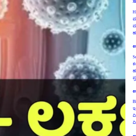
ಸ
H
ಮ
ಮ
ಹು
ಉ
S
ಕ
ಹ
ಪ
ಉ
B
ಇ
ವಿ
ವ