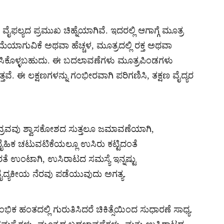
ಲ್ಯದ ಪ್ರಮುಖ ಚಿಹ್ನೆಯಾಗಿವೆ. ಇದರಲ್ಲಿ ಆಗಾಗ್ಗೆ ಮೂತ್ರ
ಡಿಮೆಯಾಗುವಿಕೆ ಅಥವಾ ಹೆಚ್ಚಳ, ಮೂತ್ರದಲ್ಲಿ ರಕ್ತ ಅಥವಾ
ಿಕೊಳ್ಳಬಹುದು. ಈ ಬದಲಾವಣೆಗಳು ಮೂತ್ರಪಿಂಡಗಳು
ತವೆ. ಈ ಲಕ್ಷಣಗಳನ್ನು ಗಂಭೀರವಾಗಿ ಪರಿಗಣಿಸಿ, ತಕ್ಷಣ ವೈದ್ಯರ
ಿ ದ್ರವವು ಶ್ವಾಸಕೋಶದ ಸುತ್ತಲೂ ಜಮಾವಣೆಯಾಗಿ,
ಿಕ ಚಟುವಟಿಕೆಯಲ್ಲೂ ಉಸಿರು ಕಟ್ಟಿದಂತೆ
ೆ ಉಂಟಾಗಿ, ಉಸಿರಾಟದ ಸಮಸ್ಯೆ ಇನ್ನಷ್ಟು
ವೈದ್ಯಕೀಯ ನೆರವು ಪಡೆಯುವುದು ಅಗತ್ಯ.
ಕ ಹಂತದಲ್ಲಿ ಗುರುತಿಸಿದರೆ ಚಿಕಿತ್ಸೆಯಿಂದ ಸುಧಾರಣೆ ಸಾಧ್ಯ.