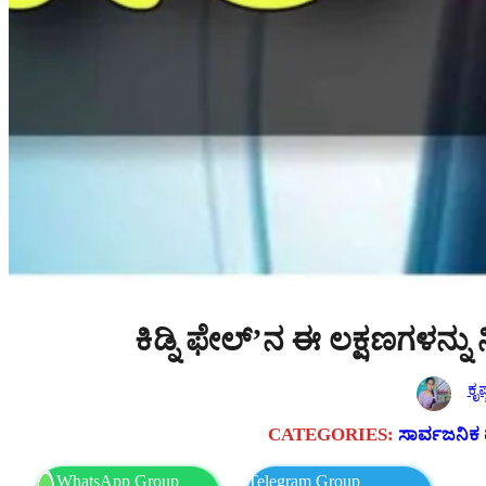
ಕಿಡ್ನಿ ಫೇಲ್’ನ ಈ ಲಕ್ಷಣಗಳನ್ನು ನ
ಕೃಷ
CATEGORIES:
ಸಾರ್ವಜನಿಕ 
WhatsApp Group
Telegram Group