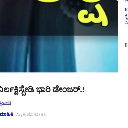
ಉ
K
ಸ
ವ
L
ಿರ್ಲಕ್ಷಿಸ್ಬೇಡಿ ಭಾರಿ ಡೇಂಜರ್.!
್ಣಸಾಗರಿ
ಮಾಹಿತಿ
Aug 6, 2025 8:13 AM