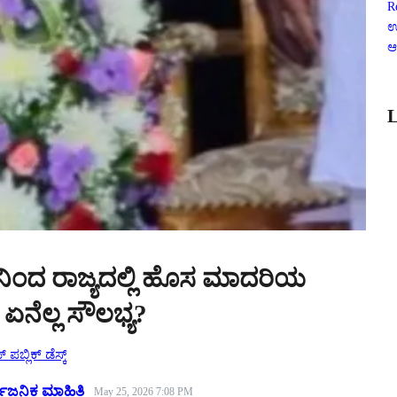
R
ಉ
ಆ
L
ನಿಂದ ರಾಜ್ಯದಲ್ಲಿ ಹೊಸ ಮಾದರಿಯ
; ಏನೆಲ್ಲ ಸೌಲಭ್ಯ?
 ಪಬ್ಲಿಕ್ ಡೆಸ್ಕ್
್ವಜನಿಕ ಮಾಹಿತಿ
May 25, 2026 7:08 PM