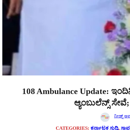
108 Ambulance Update: ಇಂದಿ
ಆ್ಯಂಬುಲೆನ್ಸ್ ಸೇವೆ
ನೀಡ್ಸ್ ಆಫ್
CATEGORIES:
ಕರ್ನಾಟಕ ಸುದ್ದಿ
, 
ಸಾರ