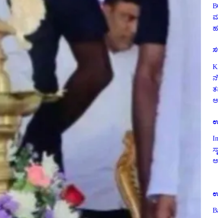
B
ಮ
ಹ
ಸ
K
ನ
ತ
ಅ
ಉ
I
ಸ್
ಅ
ಉ
B