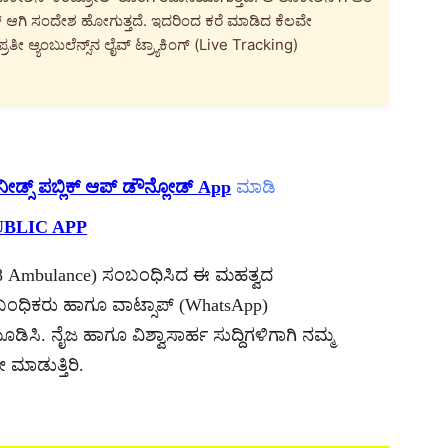
ಟಿಕ್ ಆಗಿ ಸಂದೇಶ ಹೋಗುತ್ತದೆ. ಇದರಿಂದ ಕರೆ ಮಾಡಿದ ಕೆಲವೇ
ತೀ ಆ್ಯಂಬುಲೆನ್ಸ್‌ನ ಲೈವ್ ಟ್ರ್ಯಾಕಿಂಗ್ (Live Tracking)
ನೀಡ್ಸ್ ಪಬ್ಲಿಕ್ ಆಪ್ ಡೌನ್ಲೋಡ್ App
ಮಾಡಿ
UBLIC APP
108 Ambulance) ಸಂಬಂಧಿಸಿದ ಈ ಮಹತ್ವದ
ಸಂಬಂಧಿಕರು ಹಾಗೂ ವಾಟ್ಸಾಪ್ (WhatsApp)
ಸಿ. ನೈಜ ಹಾಗೂ ವಿಶ್ವಾಸಾರ್ಹ ಸುದ್ದಿಗಳಿಗಾಗಿ ನಮ್ಮ
ಾಡುತ್ತಿರಿ.