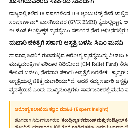
ಖಾಸಗಿಯವರಿಂದ ಸರ್ಕಾರದ ಸುಪರ್ದಿಗೆ
ರಾಜ್ಯದಲ್ಲಿ ಕಳೆದ 18 ವರ್ಷಗಳಿಂದ 108 ಆ್ಯಂಬುಲೆನ್ಸ್ ಸೇವೆ ಚಾಲ್ತಿಯಲ
ಸಂಪೂರ್ಣವಾಗಿ ಖಾಸಗಿಯವರ (GVK EMRI) ಕೈಯಲ್ಲಿದ್ದಾಗ, ಅವರ ಹೊ
ಈ ಹೊಸ ಕೇಂದ್ರೀಕೃತ ವ್ಯವಸ್ಥೆಯು ಸರ್ಕಾರದ ನೇರ ಅಧೀನದಲ್ಲಿರುವುದ
ದುಬಾರಿ ಚಿಕಿತ್ಸೆಗೆ ಸರ್ಕಾರಿ ಆಸ್ಪತ್ರೆ ಬಳಸಿ: ಸಿಎಂ ಮನವಿ
ಸಾಮಾನ್ಯ ಜನರಿಗೆ ಗುಣಮಟ್ಟದ ಆರೋಗ್ಯ ವ್ಯವಸ್ಥೆಯನ್ನು ನೀಡಲು ಆರೋಗ
ಮುಖ್ಯಮಂತ್ರಿಗಳ ಪರಿಹಾರ ನಿಧಿಯಿಂದ (CM Relief Fund) ನೆರ
ಕೇಳುವ ಬದಲು, ನೇರವಾಗಿ ಸರ್ಕಾರಿ ಆಸ್ಪತ್ರೆಗೆ ಬರಬೇಕು. ಕ್ಯಾನ್
ಆಸ್ಪತ್ರೆಯಲ್ಲಿ ಚಿಕಿತ್ಸೆ ದುಬಾರಿಯಾಗಿದೆ. ಆದರೆ ನಮ್ಮ ಸರ್ಕಾರಿ ಆಸ್ಪತ
ವ್ಯವಸ್ಥೆಯಿದೆ ಎಂದು ಮುಖ್ಯಮಂತ್ರಿಗಳು ಸಾರ್ವಜನಿಕರಲ್ಲಿ ಮನವಿ
ಆರೋಗ್ಯ ಇಲಾಖೆಯ ತಜ್ಞರ ಮಾಹಿತಿ (Expert Insight)
ಹೊಸದಾಗಿ ನಿರ್ಮಿಸಲಾಗಿರುವ
‘ಕೇಂದ್ರೀಕೃತ ಕಮಾಂಡ್ ಮತ್ತು ಕಂಟ್ರೋಲ್ ಕೇ
ಹೊಂದಿದೆ. ಯಾರಾದರೂ 108 ಗೆ ಕರೆ ಮಾಡಿದ ತಕ್ಷಣ, ಅವರ ನಿಖರವಾದ ಲೊ