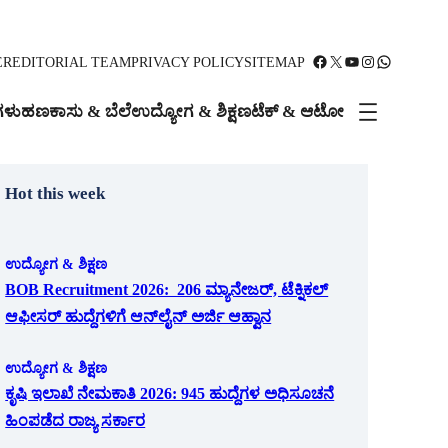
Facebook
X
YouTube
Instagram
WhatsApp
ER
EDITORIAL TEAM
PRIVACY POLICY
SITEMAP
ಗಳು
ಹಣಕಾಸು & ಬೆಲೆ
ಉದ್ಯೋಗ & ಶಿಕ್ಷಣ
ಟೆಕ್ & ಆಟೋ
Hot this week
ಉದ್ಯೋಗ & ಶಿಕ್ಷಣ
BOB Recruitment 2026: 206 ಮ್ಯಾನೇಜರ್, ಟೆಕ್ನಿಕಲ್
ಆಫೀಸರ್ ಹುದ್ದೆಗಳಿಗೆ ಆನ್‌ಲೈನ್ ಅರ್ಜಿ ಆಹ್ವಾನ
ಉದ್ಯೋಗ & ಶಿಕ್ಷಣ
ಕೃಷಿ ಇಲಾಖೆ ನೇಮಕಾತಿ 2026: 945 ಹುದ್ದೆಗಳ ಅಧಿಸೂಚನೆ
ಹಿಂಪಡೆದ ರಾಜ್ಯ ಸರ್ಕಾರ