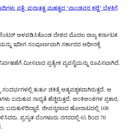
ಿಗಳು ಪತ್ತೆ; ಪುರಾತತ್ವ ಮಹತ್ವದ ‘ಪಾಂಡವರ ಕಟ್ಟೆ’ ಬೆಳಕಿಗೆ
ಸೆಂಟರ್ ಅಳವಡಿಸಿಕೊಂಡ ದೇಶದ ಮೊದಲ ರಾಜ್ಯ ಕರ್ನಾಟಕ.
ಯನ್ನು ಇದೀಗ ಸಂಪೂರ್ಣವಾಗಿ ಸರ್ಕಾರದ ಅಧೀನಕ್ಕೆ
ವಹಣೆಗೆ ಮೀಸಲಾದ ಪ್ರತ್ಯೇಕ ವ್ಯವಸ್ಥೆಯನ್ನು ರೂಪಿಸಲಾಗಿದೆ.
ದರ್ಭಗಳಲ್ಲಿ ತುರ್ತು ಚಿಕಿತ್ಸೆ ಅತ್ಯವಶ್ಯಕವಾಗಿರುತ್ತದೆ. ಆ
ಿಗಳು ಬದುಕುವ ಸಾಧ್ಯತೆ ಹೆಚ್ಚಿರುತ್ತದೆ. ಅಂಕಿಅಂಶಗಳ ಪ್ರಕಾರ,
ಜನರು ಬದುಕುಳಿದಿದ್ದಾರೆ. ಜೀವನ್ಮರಣದ ಹೋರಾಟದಲ್ಲಿ 108
ಿಳಿಸಿದರು. ಪ್ರಸ್ತುತ ಬೆಂಗಳೂರು ನಗರದಲ್ಲಿ 65 ರಿಂದ 70
ೆ.