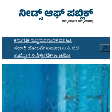
Skip
to
content
Sunday, April 27, 2025
ಕರ್ನಾಟಕ ಸುದ್ದಿ
ಸಾರ್ವಜನಿಕ ಮಾಹಿತಿ
Search
ಸರ್ಕಾರಿ ಯೋಜನೆಗಳು
ಹಣಕಾಸು & ಬೆಲೆ
ಉದ್ಯೋಗ & ಶಿಕ್ಷಣ
ಟೆಕ್ & ಆಟೋ