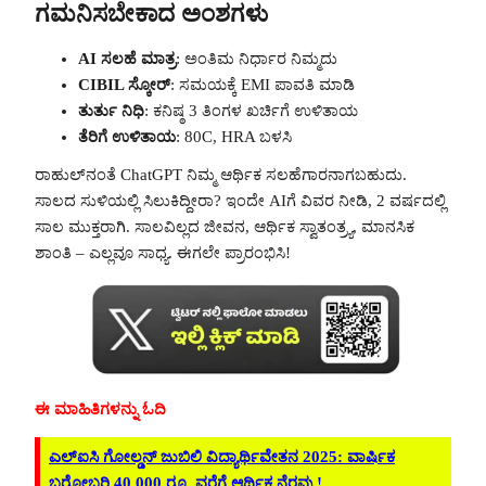
ಗಮನಿಸಬೇಕಾದ ಅಂಶಗಳು
AI ಸಲಹೆ ಮಾತ್ರ
: ಅಂತಿಮ ನಿರ್ಧಾರ ನಿಮ್ಮದು
CIBIL ಸ್ಕೋರ್
: ಸಮಯಕ್ಕೆ EMI ಪಾವತಿ ಮಾಡಿ
ತುರ್ತು ನಿಧಿ
: ಕನಿಷ್ಠ 3 ತಿಂಗಳ ಖರ್ಚಿಗೆ ಉಳಿತಾಯ
ತೆರಿಗೆ ಉಳಿತಾಯ
: 80C, HRA ಬಳಸಿ
ರಾಹುಲ್‌ನಂತೆ ChatGPT ನಿಮ್ಮ ಆರ್ಥಿಕ ಸಲಹೆಗಾರನಾಗಬಹುದು.
ಸಾಲದ ಸುಳಿಯಲ್ಲಿ ಸಿಲುಕಿದ್ದೀರಾ? ಇಂದೇ AIಗೆ ವಿವರ ನೀಡಿ, 2 ವರ್ಷದಲ್ಲಿ
ಸಾಲ ಮುಕ್ತರಾಗಿ. ಸಾಲವಿಲ್ಲದ ಜೀವನ, ಆರ್ಥಿಕ ಸ್ವಾತಂತ್ರ್ಯ, ಮಾನಸಿಕ
ಶಾಂತಿ – ಎಲ್ಲವೂ ಸಾಧ್ಯ. ಈಗಲೇ ಪ್ರಾರಂಭಿಸಿ!
ಈ ಮಾಹಿತಿಗಳನ್ನು ಓದಿ
ಎಲ್‌ಐಸಿ ಗೋಲ್ಡನ್ ಜುಬಿಲಿ ವಿದ್ಯಾರ್ಥಿವೇತನ 2025: ವಾರ್ಷಿಕ
ಬರೋಬ್ಬರಿ 40,000 ರೂ. ವರೆಗೆ ಆರ್ಥಿಕ ನೆರವು.!