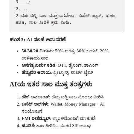
₹____)

2. ...

2 ವರ್ಷದಲ್ಲಿ ಸಾಲ ಮುಕ್ತನಾಗಬೇಕು. ಬಜೆಟ್ ಪ್ಲಾನ್, ಖರ್ಚು 
ಕಡಿತ, ಸಾಲ ತೀರಿಕೆ ಕ್ರಮ ನೀಡಿ.
ಹಂತ 3: AI ಸಲಹೆ ಅನುಸರಣೆ
50/30/20 ನಿಯಮ
: 50% ಅಗತ್ಯ, 30% ಬಯಕೆ, 20%
ಉಳಿತಾಯ/ಸಾಲ
ಅನಗತ್ಯ ಖರ್ಚು ಕಡಿತ
: OTT, ಡೈನಿಂಗ್, ಶಾಪಿಂಗ್
ಹೆಚ್ಚುವರಿ ಆದಾಯ
: ಫ್ರೀಲ್ಯಾನ್ಸ್, ಪಾರ್ಟ್ ಟೈಮ್
AIಯ ಇತರ ಸಾಲ ಮುಕ್ತ ತಂತ್ರಗಳು
ಡೆಟ್ ಅವಲಾಂಶ್
: ಹೆಚ್ಚು ಬಡ್ಡಿ ಸಾಲ ಮೊದಲು ತೀರಿಸಿ
ಬಜೆಟ್ ಆಪ್‌ಗಳು
: Wallet, Money Manager + AI
ಸಂಯೋಜನೆ
EMI ರೀಶೆಡ್ಯೂಲ್
: ಬ್ಯಾಂಕ್‌ನೊಂದಿಗೆ ಮಾತುಕತೆ
ಹೂಡಿಕೆ
: ಸಾಲ ತೀರಿಸಿದ ನಂತರ SIP ಆರಂಭ