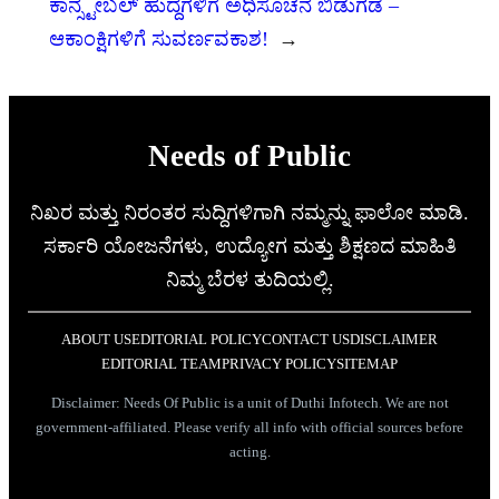
ಕಾನ್ಸ್ಟೇಬಲ್ ಹುದ್ದೆಗಳಿಗೆ ಅಧಿಸೂಚನೆ ಬಿಡುಗಡೆ –
ಆಕಾಂಕ್ಷಿಗಳಿಗೆ ಸುವರ್ಣವಕಾಶ!
→
Needs of Public
ನಿಖರ ಮತ್ತು ನಿರಂತರ ಸುದ್ದಿಗಳಿಗಾಗಿ ನಮ್ಮನ್ನು ಫಾಲೋ ಮಾಡಿ.
ಸರ್ಕಾರಿ ಯೋಜನೆಗಳು, ಉದ್ಯೋಗ ಮತ್ತು ಶಿಕ್ಷಣದ ಮಾಹಿತಿ
ನಿಮ್ಮ ಬೆರಳ ತುದಿಯಲ್ಲಿ.
ABOUT US
EDITORIAL POLICY
CONTACT US
DISCLAIMER
EDITORIAL TEAM
PRIVACY POLICY
SITEMAP
Disclaimer: Needs Of Public is a unit of Duthi Infotech. We are not
government-affiliated. Please verify all info with official sources before
acting.