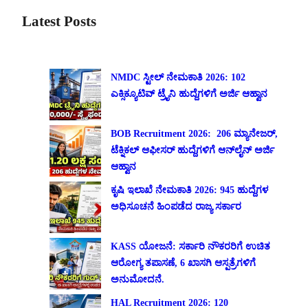
Latest Posts
NMDC ಸ್ಟೀಲ್ ನೇಮಕಾತಿ 2026: 102
ಎಕ್ಸಿಕ್ಯೂಟಿವ್ ಟ್ರೈನಿ ಹುದ್ದೆಗಳಿಗೆ ಅರ್ಜಿ ಆಹ್ವಾನ
BOB Recruitment 2026: 206 ಮ್ಯಾನೇಜರ್,
ಟೆಕ್ನಿಕಲ್ ಆಫೀಸರ್ ಹುದ್ದೆಗಳಿಗೆ ಆನ್‌ಲೈನ್ ಅರ್ಜಿ
ಆಹ್ವಾನ
ಕೃಷಿ ಇಲಾಖೆ ನೇಮಕಾತಿ 2026: 945 ಹುದ್ದೆಗಳ
ಅಧಿಸೂಚನೆ ಹಿಂಪಡೆದ ರಾಜ್ಯ ಸರ್ಕಾರ
KASS ಯೋಜನೆ: ಸರ್ಕಾರಿ ನೌಕರರಿಗೆ ಉಚಿತ
ಆರೋಗ್ಯ ತಪಾಸಣೆ, 6 ಖಾಸಗಿ ಆಸ್ಪತ್ರೆಗಳಿಗೆ
ಅನುಮೋದನೆ.
HAL Recruitment 2026: 120