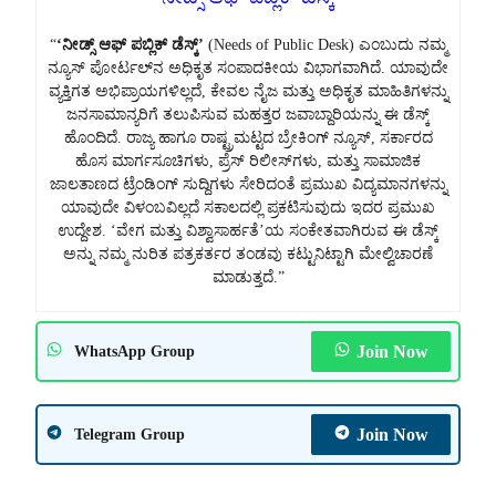
“
‘ನೀಡ್ಸ್ ಆಫ್ ಪಬ್ಲಿಕ್ ಡೆಸ್ಕ್’
(Needs of Public Desk) ಎಂಬುದು ನಮ್ಮ
ನ್ಯೂಸ್ ಪೋರ್ಟಲ್‌ನ ಅಧಿಕೃತ ಸಂಪಾದಕೀಯ ವಿಭಾಗವಾಗಿದೆ. ಯಾವುದೇ
ವ್ಯಕ್ತಿಗತ ಅಭಿಪ್ರಾಯಗಳಿಲ್ಲದೆ, ಕೇವಲ ನೈಜ ಮತ್ತು ಅಧಿಕೃತ ಮಾಹಿತಿಗಳನ್ನು
ಜನಸಾಮಾನ್ಯರಿಗೆ ತಲುಪಿಸುವ ಮಹತ್ತರ ಜವಾಬ್ದಾರಿಯನ್ನು ಈ ಡೆಸ್ಕ್
ಹೊಂದಿದೆ. ರಾಜ್ಯ ಹಾಗೂ ರಾಷ್ಟ್ರಮಟ್ಟದ ಬ್ರೇಕಿಂಗ್ ನ್ಯೂಸ್, ಸರ್ಕಾರದ
ಹೊಸ ಮಾರ್ಗಸೂಚಿಗಳು, ಪ್ರೆಸ್ ರಿಲೀಸ್‌ಗಳು, ಮತ್ತು ಸಾಮಾಜಿಕ
ಜಾಲತಾಣದ ಟ್ರೆಂಡಿಂಗ್ ಸುದ್ದಿಗಳು ಸೇರಿದಂತೆ ಪ್ರಮುಖ ವಿದ್ಯಮಾನಗಳನ್ನು
ಯಾವುದೇ ವಿಳಂಬವಿಲ್ಲದೆ ಸಕಾಲದಲ್ಲಿ ಪ್ರಕಟಿಸುವುದು ಇದರ ಪ್ರಮುಖ
ಉದ್ದೇಶ. ‘ವೇಗ ಮತ್ತು ವಿಶ್ವಾಸಾರ್ಹತೆ’ಯ ಸಂಕೇತವಾಗಿರುವ ಈ ಡೆಸ್ಕ್
ಅನ್ನು ನಮ್ಮ ನುರಿತ ಪತ್ರಕರ್ತರ ತಂಡವು ಕಟ್ಟುನಿಟ್ಟಾಗಿ ಮೇಲ್ವಿಚಾರಣೆ
ಮಾಡುತ್ತದೆ.”
Join Now
WhatsApp Group
Join Now
Telegram Group