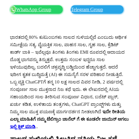
WhatsApp Group
Telegram Group
ಭಾರತದಲ್ಲಿ 80% ಕುಟುಂಬಗಳು ಸಾಲದ ಸುಳಿಯಲ್ಲಿವೆ ಎಂಬುದು ಆರ್ಥಿಕ
ಸಮೀಕ್ಷೆಯ ಸತ್ಯ. ವೈಯಕ್ತಿಕ ಸಾಲ, ವಾಹನ ಸಾಲ, ಗೃಹ ಸಾಲ, ಕ್ರೆಡಿಟ್
ಕಾರ್ಡ್ ಬಾಕಿ – ಇವೆಲ್ಲವೂ ತಿಂಗಳು ತಿಂಗಳು EMI ರೂಪದಲ್ಲಿ ಆದಾಯದ
ದೊಡ್ಡ ಭಾಗವನ್ನು ತಿನ್ನುತ್ತವೆ. ಉತ್ತಮ ಸಂಬಳ ಇದ್ದರೂ ಸಾಲ
ಇಳಿಯುವುದಿಲ್ಲ, ಬದಲಿಗೆ ಚಕ್ರವೃದ್ಧಿ ಬಡ್ಡಿಯಿಂದ ಹೆಚ್ಚಾಗುತ್ತದೆ. ಆದರೆ
ಇದೀಗ ಕೃತಕ ಬುದ್ಧಿಮತ್ತೆ (AI) ಈ ಸಮಸ್ಯೆಗೆ ಸರಳ ಪರಿಹಾರ ನೀಡುತ್ತಿದೆ.
ಒಬ್ಬ ವ್ಯಕ್ತಿ ChatGPTಗೆ ತನ್ನ 10 ಲಕ್ಷ ಸಾಲದ ವಿವರ ನೀಡಿ, 2 ವರ್ಷದಲ್ಲಿ
ಸಂಪೂರ್ಣ ಸಾಲ ಮುಕ್ತನಾದ ನಿಜ ಕಥೆ ಇದು. ಈ ಲೇಖನದಲ್ಲಿ AIಯ
ಸಹಾಯದಿಂದ ಸಾಲ ತೀರಿಸುವ ಸಂಪೂರ್ಣ ವಿಧಾನ, ಬಜೆಟ್ ಪ್ಲಾನ್,
ಖರ್ಚು ಕಡಿತ, ಉಳಿತಾಯ ತಂತ್ರಗಳು, ChatGPT ಪ್ರಾಂಪ್ಟ್‌ಗಳು ಮತ್ತು
ನಿಮ್ಮ ಸಾಲ ಮುಕ್ತ ಪಯಣಕ್ಕೆ ಮಾರ್ಗದರ್ಶನ ನೀಡಲಾಗಿದೆ
ಇದೇ ರೀತಿಯ
ಎಲ್ಲಾ ಮಾಹಿತಿಗೆ ನಮ್ಮ ಟೆಲಿಗ್ರಾಂ ಚಾನೆಲ್ ಗೆ ಈ ಕೂಡಲೇ ಜಾಯಿನ್ ಆಗಲು
ಇಲ್ಲಿ ಕ್ಲಿಕ್ ಮಾಡಿ
..