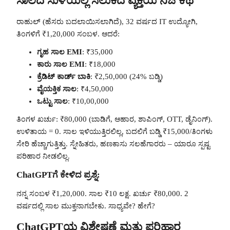
ಸಾಲದ ಸುಳಿಯಲ್ಲಿ ಸಿಲುಕಿದ ವ್ಯಕ್ತಿಯ ನಿಜ ಕಥೆ
ರಾಹುಲ್ (ಹೆಸರು ಬದಲಾಯಿಸಲಾಗಿದೆ), 32 ವರ್ಷದ IT ಉದ್ಯೋಗಿ,
ತಿಂಗಳಿಗೆ ₹1,20,000 ಸಂಬಳ. ಆದರೆ:
ಗೃಹ ಸಾಲ EMI
: ₹35,000
ಕಾರು ಸಾಲ EMI
: ₹18,000
ಕ್ರೆಡಿಟ್ ಕಾರ್ಡ್ ಬಾಕಿ
: ₹2,50,000 (24% ಬಡ್ಡಿ)
ವೈಯಕ್ತಿಕ ಸಾಲ
: ₹4,50,000
ಒಟ್ಟು ಸಾಲ
: ₹10,00,000
ತಿಂಗಳ ಖರ್ಚು: ₹80,000 (ಬಾಡಿಗೆ, ಆಹಾರ, ಶಾಪಿಂಗ್, OTT, ಡೈನಿಂಗ್).
ಉಳಿತಾಯ = 0. ಸಾಲ ಇಳಿಯುತ್ತಿರಲಿಲ್ಲ, ಬದಲಿಗೆ ಬಡ್ಡಿ ₹15,000/ತಿಂಗಳು
ಸೇರಿ ಹೆಚ್ಚಾಗುತ್ತಿತ್ತು. ಸ್ನೇಹಿತರು, ಹಣಕಾಸು ಸಲಹೆಗಾರರು – ಯಾರೂ ಸ್ಪಷ್ಟ
ಪರಿಹಾರ ನೀಡಲಿಲ್ಲ.
ChatGPTಗೆ ಕೇಳಿದ ಪ್ರಶ್ನೆ:
ನನ್ನ ಸಂಬಳ ₹1,20,000. ಸಾಲ ₹10 ಲಕ್ಷ. ಖರ್ಚು ₹80,000. 2
ವರ್ಷದಲ್ಲಿ ಸಾಲ ಮುಕ್ತನಾಗಬೇಕು. ಸಾಧ್ಯವೇ? ಹೇಗೆ?
ChatGPTಯ ವಿಶ್ಲೇಷಣೆ ಮತ್ತು ಪರಿಹಾರ