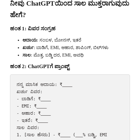
ನೀವು ChatGPTಯಿಂದ ಸಾಲ ಮುಕ್ತರಾಗುವುದು
ಹೇಗೆ?
ಹಂತ 1: ವಿವರ ಸಂಗ್ರಹ
ಆದಾಯ
: ಸಂಬಳ, ಬೋನಸ್, ಇತರೆ
ಖರ್ಚು
: ಬಾಡಿಗೆ, EMI, ಆಹಾರ, ಶಾಪಿಂಗ್, ಬಿಲ್‌ಗಳು
ಸಾಲ
: ಮೊತ್ತ, ಬಡ್ಡಿ ದರ, EMI, ಅವಧಿ
ಹಂತ 2: ChatGPTಗೆ ಪ್ರಾಂಪ್ಟ್
ನನ್ನ ಮಾಸಿಕ ಆದಾಯ: ₹____

ಖರ್ಚು ವಿವರ:

- ಬಾಡಿಗೆ: ₹____

- EMI: ₹____

- ಆಹಾರ: ₹____

- ಇತರೆ: ₹____

ಸಾಲ ವಿವರ:

1. [ಸಾಲ ಹೆಸರು] - ₹____ (___% ಬಡ್ಡಿ, EMI 