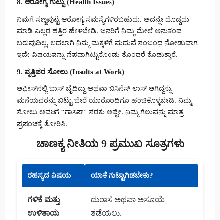
8. ಆರೋಗ್ಯ ಗುಟ್ಟು (Health Issues)
ನಿಮಗೆ ಸಣ್ಣಪುಟ್ಟ ಆರೋಗ್ಯ ಸಮಸ್ಯೆಗಳಿರಬಹುದು. ಅದನ್ನೇ ದೊಡ್ಡದು
ಮಾಡಿ ಎಲ್ಲರ ಹತ್ತಿರ ಹೇಳಬೇಡಿ. ಜನರಿಗೆ ನಿಮ್ಮ ಮೇಲೆ ಅನುಕಂಪ
ಬರುವುದಿಲ್ಲ, ಬದಲಾಗಿ ನಿಮ್ಮ ಮಕ್ಕಳಿಗೆ ಮದುವೆ ಸಂಬಂಧ ನೋಡುವಾಗ
ಇದೇ ವಿಷಯವನ್ನು ನೆಪವಾಗಿಟ್ಟುಕೊಂಡು ತೊಂದರೆ ಕೊಡುತ್ತಾರೆ.
9. ವೃತ್ತಿಪರ ಸೋಲು (Insults at Work)
ಆಫೀಸ್‌ನಲ್ಲಿ ಬಾಸ್ ಬೈದಿದ್ದು ಅಥವಾ ಬಿಸಿನೆಸ್ ಲಾಸ್ ಆಗಿದ್ದನ್ನು
ಮನೆಯವರನ್ನು ಬಿಟ್ಟು ಬೇರೆ ಯಾರೊಂದಿಗೂ ಹಂಚಿಕೊಳ್ಳಬೇಡಿ. ನಿಮ್ಮ
ಸೋಲು ಅವರಿಗೆ “ಗಾಸಿಪ್” ಸರಕು ಅಷ್ಟೇ. ನಿಮ್ಮ ಗೆಲುವನ್ನು ಮಾತ್ರ
ಪ್ರಪಂಚಕ್ಕೆ ತೋರಿಸಿ.
ಚಾಣಕ್ಯ ನೀತಿಯ 9 ಪ್ರಮುಖ ಸೂತ್ರಗಳು
ರಹಸ್ಯದ ವಿಷಯ
ಯಾಕೆ ಗುಟ್ಟಾಗಿಡಬೇಕು?
ಗಳಿಕೆ ಮತ್ತು
ದುರಾಸೆ ಅಥವಾ ಅಸೂಯೆ
ಉಳಿತಾಯ
ತಡೆಯಲು.