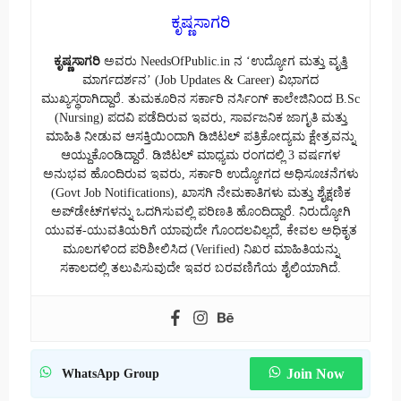
ಕೃಷ್ಣಸಾಗರಿ
ಕೃಷ್ಣಸಾಗರಿ
ಅವರು NeedsOfPublic.in ನ ‘ಉದ್ಯೋಗ ಮತ್ತು ವೃತ್ತಿ
ಮಾರ್ಗದರ್ಶನ’ (Job Updates & Career) ವಿಭಾಗದ
ಮುಖ್ಯಸ್ಥರಾಗಿದ್ದಾರೆ. ತುಮಕೂರಿನ ಸರ್ಕಾರಿ ನರ್ಸಿಂಗ್ ಕಾಲೇಜಿನಿಂದ B.Sc
(Nursing) ಪದವಿ ಪಡೆದಿರುವ ಇವರು, ಸಾರ್ವಜನಿಕ ಜಾಗೃತಿ ಮತ್ತು
ಮಾಹಿತಿ ನೀಡುವ ಆಸಕ್ತಿಯಿಂದಾಗಿ ಡಿಜಿಟಲ್ ಪತ್ರಿಕೋದ್ಯಮ ಕ್ಷೇತ್ರವನ್ನು
ಆಯ್ದುಕೊಂಡಿದ್ದಾರೆ. ಡಿಜಿಟಲ್ ಮಾಧ್ಯಮ ರಂಗದಲ್ಲಿ 3 ವರ್ಷಗಳ
ಅನುಭವ ಹೊಂದಿರುವ ಇವರು, ಸರ್ಕಾರಿ ಉದ್ಯೋಗದ ಅಧಿಸೂಚನೆಗಳು
(Govt Job Notifications), ಖಾಸಗಿ ನೇಮಕಾತಿಗಳು ಮತ್ತು ಶೈಕ್ಷಣಿಕ
ಅಪ್‌ಡೇಟ್‌ಗಳನ್ನು ಒದಗಿಸುವಲ್ಲಿ ಪರಿಣತಿ ಹೊಂದಿದ್ದಾರೆ. ನಿರುದ್ಯೋಗಿ
ಯುವಕ-ಯುವತಿಯರಿಗೆ ಯಾವುದೇ ಗೊಂದಲವಿಲ್ಲದೆ, ಕೇವಲ ಅಧಿಕೃತ
ಮೂಲಗಳಿಂದ ಪರಿಶೀಲಿಸಿದ (Verified) ನಿಖರ ಮಾಹಿತಿಯನ್ನು
ಸಕಾಲದಲ್ಲಿ ತಲುಪಿಸುವುದೇ ಇವರ ಬರವಣಿಗೆಯ ಶೈಲಿಯಾಗಿದೆ.
Join Now
WhatsApp Group