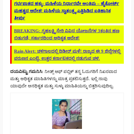
ಗರ್ಭಪಾತದ ಹಕ್ಕು: ಮಹಿಳೆಯ ನಿರ್ಧಾರವೇ ಅಂತಿಮ – ಹೈಕೋರ್ಟ್
ಮಹತ್ವದ ಆದೇಶ! ಮಹಿಳೆಯ ಸ್ವಾತಂತ್ರ್ಯ ಎತ್ತಿಹಿಡಿದ ಐತಿಹಾಸಿಕ
ತೀರ್ಪು
BREAKING: ಗೃಹಲಕ್ಷ್ಮಿ ಸೇರಿ ವಿವಿಧ ಯೋಜನೆಗಳ 3ಕಂತಿನ ಹಣ
ಬಿಡುಗಡೆ; ಸರ್ಕಾರದಿಂದ ಅಧಿಕೃತ ಆದೇಶ!
Rain Alert: ಚಳಿಗಾಲದಲ್ಲಿ ದಿಢೀರ್ ಮಳೆ! ರಾಜ್ಯದ ಈ 9 ಜಿಲ್ಲೆಗಳಲ್ಲಿ
ವರುಣನ ಎಂಟ್ರಿ. ಉತ್ತರ ಕರ್ನಾಟಕದಲ್ಲಿ ನಡುಗುವ ಚಳಿ.
ದಯವಿಟ್ಟು ಗಮನಿಸಿ:
ನೀಡ್ಸ್ ಆಫ್ ಪಬ್ಲಿಕ್ ತನ್ನ ಓದುಗರಿಗೆ ನಿಖರವಾದ
ಮತ್ತು ಅಧಿಕೃತ ಮಾಹಿತಿಗಳನ್ನು ಮಾತ್ರ ಪ್ರಕಟಿಸುತ್ತದೆ. ಇಲ್ಲಿ ನಾವು
ಯಾವುದೇ ಅನಧಿಕೃತ ಮತ್ತು ಸುಳ್ಳು ಮಾಹಿತಿಯನ್ನು ಬಿತ್ತರಿಸುವುದಿಲ್ಲ.