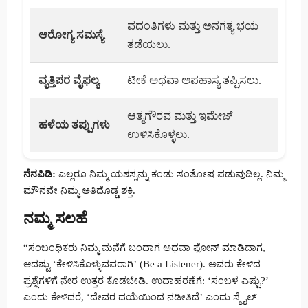
ವದಂತಿಗಳು ಮತ್ತು ಅನಗತ್ಯ ಭಯ
ಆರೋಗ್ಯ ಸಮಸ್ಯೆ
ತಡೆಯಲು.
ವೃತ್ತಿಪರ ವೈಫಲ್ಯ
ಟೀಕೆ ಅಥವಾ ಅಪಹಾಸ್ಯ ತಪ್ಪಿಸಲು.
ಆತ್ಮಗೌರವ ಮತ್ತು ಇಮೇಜ್
ಹಳೆಯ ತಪ್ಪುಗಳು
ಉಳಿಸಿಕೊಳ್ಳಲು.
ನೆನಪಿಡಿ:
ಎಲ್ಲರೂ ನಿಮ್ಮ ಯಶಸ್ಸನ್ನು ಕಂಡು ಸಂತೋಷ ಪಡುವುದಿಲ್ಲ. ನಿಮ್ಮ
ಮೌನವೇ ನಿಮ್ಮ ಅತಿದೊಡ್ಡ ಶಕ್ತಿ.
ನಮ್ಮ ಸಲಹೆ
“ಸಂಬಂಧಿಕರು ನಿಮ್ಮ ಮನೆಗೆ ಬಂದಾಗ ಅಥವಾ ಫೋನ್ ಮಾಡಿದಾಗ,
ಆದಷ್ಟು ‘ಕೇಳಿಸಿಕೊಳ್ಳುವವರಾಗಿ’ (Be a Listener). ಅವರು ಕೇಳಿದ
ಪ್ರಶ್ನೆಗಳಿಗೆ ನೇರ ಉತ್ತರ ಕೊಡಬೇಡಿ. ಉದಾಹರಣೆಗೆ: ‘ಸಂಬಳ ಎಷ್ಟು?’
ಎಂದು ಕೇಳಿದರೆ, ‘ದೇವರ ದಯೆಯಿಂದ ನಡೀತಿದೆ’ ಎಂದು ಸ್ಮೈಲ್