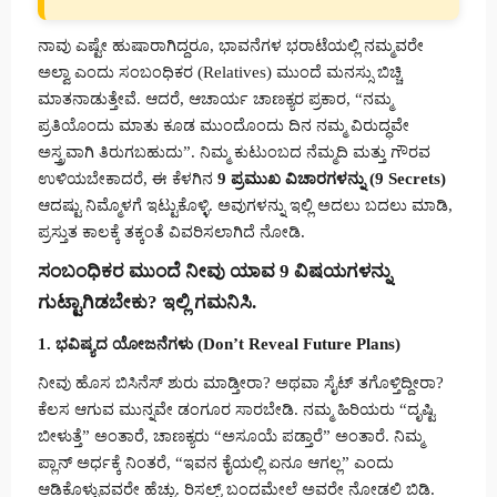
ನಾವು ಎಷ್ಟೇ ಹುಷಾರಾಗಿದ್ದರೂ, ಭಾವನೆಗಳ ಭರಾಟೆಯಲ್ಲಿ ನಮ್ಮವರೇ
ಅಲ್ವಾ ಎಂದು ಸಂಬಂಧಿಕರ (Relatives) ಮುಂದೆ ಮನಸ್ಸು ಬಿಚ್ಚಿ
ಮಾತನಾಡುತ್ತೇವೆ. ಆದರೆ, ಆಚಾರ್ಯ ಚಾಣಕ್ಯರ ಪ್ರಕಾರ, “ನಮ್ಮ
ಪ್ರತಿಯೊಂದು ಮಾತು ಕೂಡ ಮುಂದೊಂದು ದಿನ ನಮ್ಮ ವಿರುದ್ಧವೇ
ಅಸ್ತ್ರವಾಗಿ ತಿರುಗಬಹುದು”. ನಿಮ್ಮ ಕುಟುಂಬದ ನೆಮ್ಮದಿ ಮತ್ತು ಗೌರವ
ಉಳಿಯಬೇಕಾದರೆ, ಈ ಕೆಳಗಿನ
9 ಪ್ರಮುಖ ವಿಚಾರಗಳನ್ನು (9 Secrets)
ಆದಷ್ಟು ನಿಮ್ಮೊಳಗೆ ಇಟ್ಟುಕೊಳ್ಳಿ. ಅವುಗಳನ್ನು ಇಲ್ಲಿ ಅದಲು ಬದಲು ಮಾಡಿ,
ಪ್ರಸ್ತುತ ಕಾಲಕ್ಕೆ ತಕ್ಕಂತೆ ವಿವರಿಸಲಾಗಿದೆ ನೋಡಿ.
ಸಂಬಂಧಿಕರ ಮುಂದೆ ನೀವು ಯಾವ 9 ವಿಷಯಗಳನ್ನು
ಗುಟ್ಟಾಗಿಡಬೇಕು? ಇಲ್ಲಿ ಗಮನಿಸಿ.
1. ಭವಿಷ್ಯದ ಯೋಜನೆಗಳು (Don’t Reveal Future Plans)
ನೀವು ಹೊಸ ಬಿಸಿನೆಸ್ ಶುರು ಮಾಡ್ತೀರಾ? ಅಥವಾ ಸೈಟ್ ತಗೊಳ್ತಿದ್ದೀರಾ?
ಕೆಲಸ ಆಗುವ ಮುನ್ನವೇ ಡಂಗೂರ ಸಾರಬೇಡಿ. ನಮ್ಮ ಹಿರಿಯರು “ದೃಷ್ಟಿ
ಬೀಳುತ್ತೆ” ಅಂತಾರೆ, ಚಾಣಕ್ಯರು “ಅಸೂಯೆ ಪಡ್ತಾರೆ” ಅಂತಾರೆ. ನಿಮ್ಮ
ಪ್ಲಾನ್ ಅರ್ಧಕ್ಕೆ ನಿಂತರೆ, “ಇವನ ಕೈಯಲ್ಲಿ ಏನೂ ಆಗಲ್ಲ” ಎಂದು
ಆಡಿಕೊಳ್ಳುವವರೇ ಹೆಚ್ಚು. ರಿಸಲ್ಟ್ ಬಂದಮೇಲೆ ಅವರೇ ನೋಡಲಿ ಬಿಡಿ.