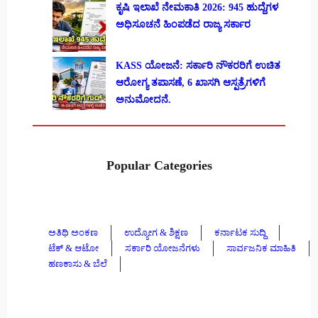
ಕೃಷಿ ಇಲಾಖೆ ನೇಮಕಾತಿ 2026: 945 ಹುದ್ದೆಗಳ
ಅಧಿಸೂಚನೆ ಹಿಂಪಡೆದ ರಾಜ್ಯ ಸರ್ಕಾರ
KASS ಯೋಜನೆ: ಸರ್ಕಾರಿ ನೌಕರರಿಗೆ ಉಚಿತ
ಆರೋಗ್ಯ ತಪಾಸಣೆ, 6 ಖಾಸಗಿ ಆಸ್ಪತ್ರೆಗಳಿಗೆ
ಅನುಮೋದನೆ.
Popular Categories
ಅತಿಥಿ ಅಂಕಣ
ಉದ್ಯೋಗ & ಶಿಕ್ಷಣ
ಕರ್ನಾಟಕ ಸುದ್ದಿ
ಟೆಕ್ & ಆಟೋ
ಸರ್ಕಾರಿ ಯೋಜನೆಗಳು
ಸಾರ್ವಜನಿಕ ಮಾಹಿತಿ
ಹಣಕಾಸು & ಬೆಲೆ