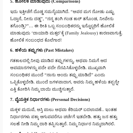
5. ಹೋಲಿಕೆ ಮಾಡುವುದು (Comparisons)
ಇದು ಇತ್ತೀಚೆಗೆ ದೊಡ್ಡ ಸಮಸ್ಯೆಯಾಗಿದೆ. “ಅವರ ಮಗ ನೋಡು ಎಷ್ಟು
ಓದ್ತಾನೆ, ನೀನು ದಡ್ಡ”, “ನನ್ನ ತಂಗಿ ಗಂಡ ಕಾರ್ ತಗೊಂಡ, ನೀವೇನು
ತಗೊಂಡ್ರಿ?”… ಈ ರೀತಿ ಒಬ್ಬ ಸಂಬಂಧಿಕರನ್ನು ಇನ್ನೊಬ್ಬರಿಗೆ ಹೋಲಿಕೆ
ಮಾಡುವುದು ‘ದಾಯಾದಿ ಮತ್ಸರ’ಕ್ಕೆ (Family Jealousy) ಕಾರಣವಾಗುತ್ತೆ.
ಹೋಲಿಕೆ ಸಂಬಂಧದ ಕೊಲೆಗಾರ!
6. ಹಳೆಯ ತಪ್ಪುಗಳು (Past Mistakes)
ಗತಕಾಲದಲ್ಲಿ ನೀವು ಮಾಡಿದ ತಪ್ಪುಗಳನ್ನು, ಅಥವಾ ನಿಮಗೆ ಆದ
ಅವಮಾನಗಳನ್ನು ಪದೇ ಪದೇ ನೆನಪಿಸಿಕೊಳ್ಳಬೇಡಿ. ಮುಖ್ಯವಾಗಿ
ಸಂಬಂಧಿಕರ ಮುಂದೆ “ನಾನು ಅಂದು ತಪ್ಪು ಮಾಡಿದೆ” ಎಂದು
ಒಪ್ಪಿಕೊಳ್ಳಬೇಡಿ. ಮುಂದೆ ಜಗಳವಾದಾಗ, ಅವರು ನಿಮ್ಮ ಹಳೆಯ ತಪ್ಪನ್ನೇ
ಎತ್ತಿ ತೋರಿಸಿ ನಿಮ್ಮ ಬಾಯಿ ಮುಚ್ಚಿಸುತ್ತಾರೆ.
7. ವೈಯಕ್ತಿಕ ನಿರ್ಧಾರಗಳು (Personal Decisions)
ಮಕ್ಕಳ ಮದುವೆ, ಆಸ್ತಿ ಪಾಲು ಅಥವಾ ಕೆರಿಯರ್ ಬದಲಾವಣೆ.. ಇಂತಹ
ನಿರ್ಧಾರಗಳು ಪಕ್ಕಾ ಆಗುವವರೆಗೂ ಚರ್ಚೆಗೆ ಇಡಬೇಡಿ. ಹತ್ತು ಜನ ಹತ್ತು
ಸಲಹೆ ನೀಡಿ ನಿಮ್ಮ ದಾರಿ ತಪ್ಪಿಸುತ್ತಾರೆ. ನಿಮ್ಮ ನಿರ್ಧಾರ ನಿಮ್ಮದಾಗಿರಲಿ.