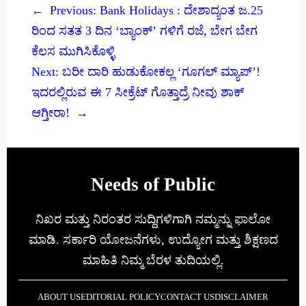
←
Previous:
Bank Holidays : ದೇಶಾದ್ಯಂತ ಜ.25
ರಿಂದ ಸತತ 3 ದಿನ ‘ಬ್ಯಾಂಕ್’ ಗಳಿಗೆ ರಜೆ, ಬೇಗ ಬೇಗ
ಕೆಲಸ ಮುಗಿಸಿಕೊಳ್ಳಿ
Next:
ಬರೀ ದಾರಿ ಹುಡುಕೋಕಲ್ಲ ‘ಗೂಗಲ್ ಮ್ಯಾಪ್’!
ಇದರಲ್ಲಿರುವ ಈ 7 ಸೀಕ್ರೆಟ್ ಗೊತ್ತಾದ್ರೆ ನೀವು ಶಾಕ್
ಆಗ್ತೀರಾ!
→
Needs of Public
ನಿಖರ ಮತ್ತು ನಿರಂತರ ಸುದ್ದಿಗಳಿಗಾಗಿ ನಮ್ಮನ್ನು ಫಾಲೋ
ಮಾಡಿ. ಸರ್ಕಾರಿ ಯೋಜನೆಗಳು, ಉದ್ಯೋಗ ಮತ್ತು ಶಿಕ್ಷಣದ
ಮಾಹಿತಿ ನಿಮ್ಮ ಬೆರಳ ತುದಿಯಲ್ಲಿ.
ABOUT US
EDITORIAL POLICY
CONTACT US
DISCLAIMER