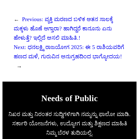
←
Previous:
ವ್ಯಕ್ತಿ ಮರಣದ ಬಳಿಕ ಆತನ ಸಾಲಕ್ಕೆ
ಮಕ್ಕಳು ಹೊಣೆ ಆಗ್ತಾರಾ? ಹಾಗಿದ್ದರೆ ಕಾನೂನು ಏನು
ಹೇಳುತ್ತೆ? ಇಲ್ಲಿದೆ ಅಸಲಿ ಮಾಹಿತಿ.!
Next:
ಧನಲಕ್ಷ್ಮಿ ರಾಜಯೋಗ 2025: ಈ 5 ರಾಶಿಯವರಿಗೆ
ಹಣದ ಮಳೆ, ಗುರುವಿನ ಅನುಗ್ರಹದಿಂದ ಭಾಗ್ಯೋದಯ!
→
Needs of Public
ನಿಖರ ಮತ್ತು ನಿರಂತರ ಸುದ್ದಿಗಳಿಗಾಗಿ ನಮ್ಮನ್ನು ಫಾಲೋ ಮಾಡಿ.
ಸರ್ಕಾರಿ ಯೋಜನೆಗಳು, ಉದ್ಯೋಗ ಮತ್ತು ಶಿಕ್ಷಣದ ಮಾಹಿತಿ
ನಿಮ್ಮ ಬೆರಳ ತುದಿಯಲ್ಲಿ.