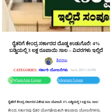
ರೈತರಿಗೆ ಕೇಂದ್ರ ಸರ್ಕಾರದ ದೊಡ್ಡ ಉಡುಗೊರೆ! 4%
ಬಡ್ಡಿಯಲ್ಲಿ 3 ಲಕ್ಷ ರೂಪಾಯಿ ಸಾಲ – ವಿವರಗಳು ಇಲ್ಲಿದೆ
ಶಿವರಾಜ
CATEGORIES:
ಸರ್ಕಾರಿ ಯೋಜನೆಗಳು
Jun 8, 2025 1:54 PM
WhatsApp Group
Telegram Group
ರೈತರಿಗೆ ಕೇಂದ್ರ ಸರ್ಕಾರದ ವಿಶೇಷ ಸಾಲ ಯೋಜನೆ: 4% ಬಡ್ಡಿಯಲ್ಲಿ 3 ಲಕ್ಷ ರೂ. ಸಾಲ!
ಕೇಂದ್ರ ಸರ್ಕಾರವು ರೈತರ ಯೋಗಕ್ಷೇಮಕ್ಕಾಗಿ ಹಲವಾರು ಯೋಜನೆಗಳನ್ನು