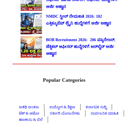
ಅರ್ಜಿ ಆಹ್ವಾನ
NMDC ಸ್ಟೀಲ್ ನೇಮಕಾತಿ 2026: 102
ಎಕ್ಸಿಕ್ಯೂಟಿವ್ ಟ್ರೈನಿ ಹುದ್ದೆಗಳಿಗೆ ಅರ್ಜಿ ಆಹ್ವಾನ
BOB Recruitment 2026: 206 ಮ್ಯಾನೇಜರ್,
ಟೆಕ್ನಿಕಲ್ ಆಫೀಸರ್ ಹುದ್ದೆಗಳಿಗೆ ಆನ್‌ಲೈನ್ ಅರ್ಜಿ
ಆಹ್ವಾನ
Popular Categories
ಅತಿಥಿ ಅಂಕಣ
ಉದ್ಯೋಗ & ಶಿಕ್ಷಣ
ಕರ್ನಾಟಕ ಸುದ್ದಿ
ಟೆಕ್ & ಆಟೋ
ಸರ್ಕಾರಿ ಯೋಜನೆಗಳು
ಸಾರ್ವಜನಿಕ ಮಾಹಿತಿ
ಹಣಕಾಸು & ಬೆಲೆ