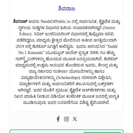
ಶಿವರಾಜ
ಶಿವರಾಜ್
ಅವರು NeedsOfPublic.in ನಲ್ಲಿ ಸಾರ್ವಜನಿಕ, ಶೈಕ್ಷಣಿಕ ಮತ್ತು
ಸ್ಥಳೀಯ ಸುದ್ದಿಗಳ ವಿಭಾಗದ ಹಿರಿಯ ಸಂಪಾದಕರಾಗಿದ್ದಾರೆ (Senior
Editor). ಸಿವಿಲ್ ಇಂಜಿನಿಯರಿಂಗ್ ವಿಭಾಗದಲ್ಲಿ ಡಿಪ್ಲೊಮಾ ಪದವಿ
ಪಡೆದಿದ್ದರೂ, ಮಾಧ್ಯಮ ಕ್ಷೇತ್ರದ ಮೇಲಿರುವ ಅತೀವ ಆಸಕ್ತಿಯಿಂದಾಗಿ
2019 ರಲ್ಲಿ ಡಿಜಿಟಲ್ ಜಗತ್ತಿಗೆ ಕಾಲಿಟ್ಟರು. ಇವರು ಆರಂಭಿಸಿದ “Suddi
No.1 Kannada” ಯೂಟ್ಯೂಬ್ ಚಾನೆಲ್ ಪ್ರಸ್ತುತ 300K ಗೂ ಹೆಚ್ಚು
ಸಬ್‌ಸ್ಕ್ರೈಬರ್‌ಗಳನ್ನು ಹೊಂದುವ ಮೂಲಕ ಜನಪ್ರಿಯವಾಗಿದೆ. ಡಿಜಿಟಲ್
ಮಾಧ್ಯಮದಲ್ಲಿ ಉತ್ತಮ ಅನುಭವ ಹೊಂದಿರುವ ಇವರು, ಕೇಂದ್ರ ಮತ್ತು
ರಾಜ್ಯ ಸರ್ಕಾರದ ಸಂಕೀರ್ಣ ಯೋಜನೆಗಳನ್ನು ಹಾಗೂ
ವಿದ್ಯಾರ್ಥಿವೇತನಗಳನ್ನು (Scholarships) ಸರಳವಾಗಿ ವಿಶ್ಲೇಷಿಸಿ,
ವಿದ್ಯಾರ್ಥಿಗಳಿಗೆ ಮತ್ತು ಸಾರ್ವಜನಿಕರಿಗೆ ತಲುಪಿಸುವಲ್ಲಿ ಎಕ್ಸ್‌ಪರ್ಟ್
ಆಗಿದ್ದಾರೆ. ಇದರ ಜೊತೆಗೆ ಪ್ರಮುಖ ಶೈಕ್ಷಣಿಕ ಅಪ್‌ಡೇಟ್‌ಗಳು ಮತ್ತು
ನಿಖರ ಮಾಹಿತಿ ನೀಡುವ ವಿಡಿಯೋ ಕಂಟೆಂಟ್ ಮೂಲಕ ಜನರಲ್ಲಿ ಜಾಗೃತಿ
ಮೂಡಿಸುವುದು ಇವರ ಬರವಣಿಗೆಯ ವಿಶಿಷ್ಟ ಶೈಲಿಯಾಗಿದೆ.