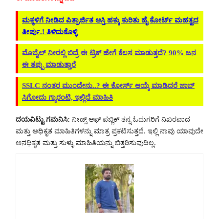
ಮಕ್ಕಳಿಗೆ ನೀಡಿದ ಪಿತ್ರಾರ್ಜಿತ ಆಸ್ತಿ ಹಕ್ಕು ಕುರಿತು ಹೈ ಕೋರ್ಟ್ ಮಹತ್ವದ
ತೀರ್ಪು.! ತಿಳಿದುಕೊಳ್ಳಿ
ಮೊಬೈಲ್ ನೀರಲ್ಲಿ ಬಿದ್ರೆ ಈ ಟ್ರಿಕ್​ ಹೇಗೆ ಕೆಲಸ ಮಾಡುತ್ತದೆ? 90% ಜನ
ಈ ತಪ್ಪು ಮಾಡುತ್ತಾರೆ
SSLC ನಂತರ ಮುಂದೇನು..? ಈ ಕೋರ್ಸ್ ಆಯ್ಕೆ ಮಾಡಿದರೆ ಜಾಬ್
ಸಿಗೋದು ಗ್ಯಾರಂಟಿ, ಇಲ್ಲಿದೆ ಮಾಹಿತಿ
ದಯವಿಟ್ಟು ಗಮನಿಸಿ:
ನೀಡ್ಸ್ ಆಫ್ ಪಬ್ಲಿಕ್ ತನ್ನ ಓದುಗರಿಗೆ ನಿಖರವಾದ
ಮತ್ತು ಅಧಿಕೃತ ಮಾಹಿತಿಗಳನ್ನು ಮಾತ್ರ ಪ್ರಕಟಿಸುತ್ತದೆ. ಇಲ್ಲಿ ನಾವು ಯಾವುದೇ
ಅನಧಿಕೃತ ಮತ್ತು ಸುಳ್ಳು ಮಾಹಿತಿಯನ್ನು ಬಿತ್ತರಿಸುವುದಿಲ್ಲ.