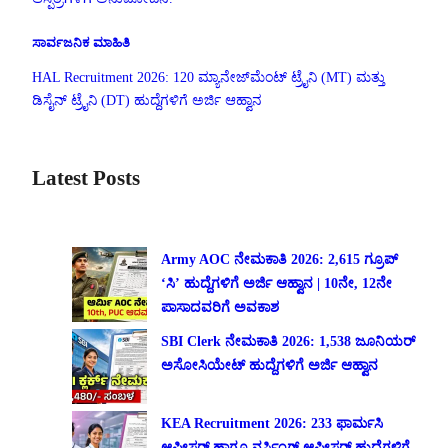
ಸಾರ್ವಜನಿಕ ಮಾಹಿತಿ
HAL Recruitment 2026: 120 ಮ್ಯಾನೇಜ್‌ಮೆಂಟ್ ಟ್ರೈನಿ (MT) ಮತ್ತು
ಡಿಸೈನ್ ಟ್ರೈನಿ (DT) ಹುದ್ದೆಗಳಿಗೆ ಅರ್ಜಿ ಆಹ್ವಾನ
Latest Posts
Army AOC ನೇಮಕಾತಿ 2026: 2,615 ಗ್ರೂಪ್
‘ಸಿ’ ಹುದ್ದೆಗಳಿಗೆ ಅರ್ಜಿ ಆಹ್ವಾನ | 10ನೇ, 12ನೇ
ಪಾಸಾದವರಿಗೆ ಅವಕಾಶ
SBI Clerk ನೇಮಕಾತಿ 2026: 1,538 ಜೂನಿಯರ್
ಅಸೋಸಿಯೇಟ್ ಹುದ್ದೆಗಳಿಗೆ ಅರ್ಜಿ ಆಹ್ವಾನ
KEA Recruitment 2026: 233 ಫಾರ್ಮಸಿ
ಆಫೀಸರ್ ಹಾಗೂ ನರ್ಸಿಂಗ್ ಆಫೀಸರ್ ಹುದ್ದೆಗಳಿಗೆ