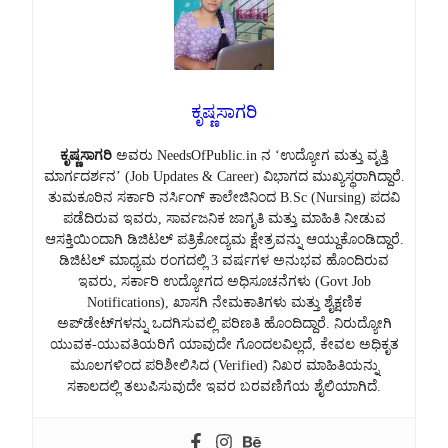
ಕೃಷ್ಣಸಾಗರಿ
ಕೃಷ್ಣಸಾಗರಿ
ಅವರು NeedsOfPublic.in ನ ‘ಉದ್ಯೋಗ ಮತ್ತು ವೃತ್ತಿ
ಮಾರ್ಗದರ್ಶನ’ (Job Updates & Career) ವಿಭಾಗದ ಮುಖ್ಯಸ್ಥರಾಗಿದ್ದಾರೆ.
ತುಮಕೂರಿನ ಸರ್ಕಾರಿ ನರ್ಸಿಂಗ್ ಕಾಲೇಜಿನಿಂದ B.Sc (Nursing) ಪದವಿ
ಪಡೆದಿರುವ ಇವರು, ಸಾರ್ವಜನಿಕ ಜಾಗೃತಿ ಮತ್ತು ಮಾಹಿತಿ ನೀಡುವ
ಆಸಕ್ತಿಯಿಂದಾಗಿ ಡಿಜಿಟಲ್ ಪತ್ರಿಕೋದ್ಯಮ ಕ್ಷೇತ್ರವನ್ನು ಆಯ್ದುಕೊಂಡಿದ್ದಾರೆ.
ಡಿಜಿಟಲ್ ಮಾಧ್ಯಮ ರಂಗದಲ್ಲಿ 3 ವರ್ಷಗಳ ಅನುಭವ ಹೊಂದಿರುವ
ಇವರು, ಸರ್ಕಾರಿ ಉದ್ಯೋಗದ ಅಧಿಸೂಚನೆಗಳು (Govt Job
Notifications), ಖಾಸಗಿ ನೇಮಕಾತಿಗಳು ಮತ್ತು ಶೈಕ್ಷಣಿಕ
ಅಪ್‌ಡೇಟ್‌ಗಳನ್ನು ಒದಗಿಸುವಲ್ಲಿ ಪರಿಣತಿ ಹೊಂದಿದ್ದಾರೆ. ನಿರುದ್ಯೋಗಿ
ಯುವಕ-ಯುವತಿಯರಿಗೆ ಯಾವುದೇ ಗೊಂದಲವಿಲ್ಲದೆ, ಕೇವಲ ಅಧಿಕೃತ
ಮೂಲಗಳಿಂದ ಪರಿಶೀಲಿಸಿದ (Verified) ನಿಖರ ಮಾಹಿತಿಯನ್ನು
ಸಕಾಲದಲ್ಲಿ ತಲುಪಿಸುವುದೇ ಇವರ ಬರವಣಿಗೆಯ ಶೈಲಿಯಾಗಿದೆ.