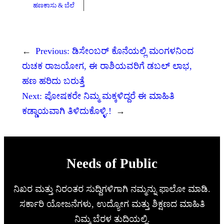
ಹಣಕಾಸು & ಬೆಲೆ
←
Previous:
ಡಿಸೇಂಬರ್ ಕೊನೆಯಲ್ಲಿ ಮಂಗಳನಿಂದ
ರುಚಕ ರಾಜಯೋಗ, ಈ ರಾಶಿಯವರಿಗೆ ಡಬಲ್ ಲಾಭ,
ಹಣ ಹರಿದು ಬರುತ್ತೆ
Next:
ಪೋಷಕರೇ ನಿಮ್ಮ ಮಕ್ಕಳಿದ್ದರೆ ಈ ಮಾಹಿತಿ
ಕಡ್ಡಾಯವಾಗಿ ತಿಳಿದುಕೊಳ್ಳಿ.!
→
Needs of Public
ನಿಖರ ಮತ್ತು ನಿರಂತರ ಸುದ್ದಿಗಳಿಗಾಗಿ ನಮ್ಮನ್ನು ಫಾಲೋ ಮಾಡಿ.
ಸರ್ಕಾರಿ ಯೋಜನೆಗಳು, ಉದ್ಯೋಗ ಮತ್ತು ಶಿಕ್ಷಣದ ಮಾಹಿತಿ
ನಿಮ್ಮ ಬೆರಳ ತುದಿಯಲ್ಲಿ.