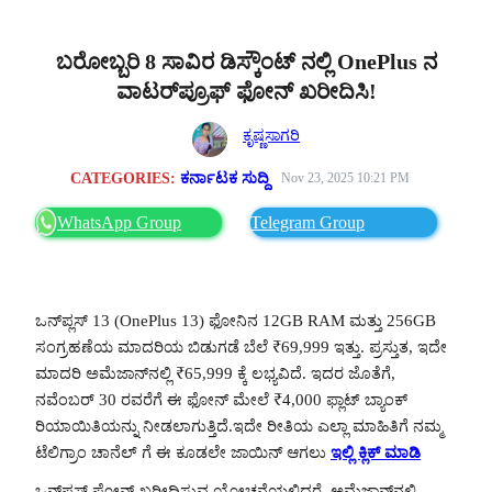
ಬರೋಬ್ಬರಿ 8 ಸಾವಿರ ಡಿಸ್ಕೌಂಟ್ ನಲ್ಲಿ OnePlus ನ
ವಾಟರ್‌ಪ್ರೂಫ್ ಫೋನ್ ಖರೀದಿಸಿ!
ಕೃಷ್ಣಸಾಗರಿ
CATEGORIES:
ಕರ್ನಾಟಕ ಸುದ್ದಿ
Nov 23, 2025 10:21 PM
WhatsApp Group
Telegram Group
ಒನ್‌ಪ್ಲಸ್ 13 (OnePlus 13) ಫೋನಿನ 12GB RAM ಮತ್ತು 256GB
ಸಂಗ್ರಹಣೆಯ ಮಾದರಿಯ ಬಿಡುಗಡೆ ಬೆಲೆ ₹69,999 ಇತ್ತು. ಪ್ರಸ್ತುತ, ಇದೇ
ಮಾದರಿ ಅಮೆಜಾನ್‌ನಲ್ಲಿ ₹65,999 ಕ್ಕೆ ಲಭ್ಯವಿದೆ. ಇದರ ಜೊತೆಗೆ,
ನವೆಂಬರ್ 30 ರವರೆಗೆ ಈ ಫೋನ್ ಮೇಲೆ ₹4,000 ಫ್ಲಾಟ್ ಬ್ಯಾಂಕ್
ರಿಯಾಯಿತಿಯನ್ನು ನೀಡಲಾಗುತ್ತಿದೆ.ಇದೇ ರೀತಿಯ ಎಲ್ಲಾ ಮಾಹಿತಿಗೆ ನಮ್ಮ
ಟೆಲಿಗ್ರಾಂ ಚಾನೆಲ್ ಗೆ ಈ ಕೂಡಲೇ ಜಾಯಿನ್ ಆಗಲು
ಇಲ್ಲಿ ಕ್ಲಿಕ್ ಮಾಡಿ
ಒನ್‌ಪ್ಲಸ್ ಫೋನ್ ಖರೀದಿಸುವ ಯೋಚನೆಯಲ್ಲಿದ್ದರೆ, ಅಮೆಜಾನ್‌ನಲ್ಲಿ