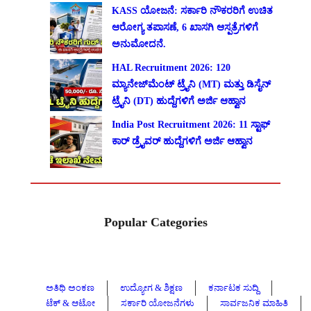
KASS ಯೋಜನೆ: ಸರ್ಕಾರಿ ನೌಕರರಿಗೆ ಉಚಿತ
ಆರೋಗ್ಯ ತಪಾಸಣೆ, 6 ಖಾಸಗಿ ಆಸ್ಪತ್ರೆಗಳಿಗೆ
ಅನುಮೋದನೆ.
HAL Recruitment 2026: 120
ಮ್ಯಾನೇಜ್‌ಮೆಂಟ್ ಟ್ರೈನಿ (MT) ಮತ್ತು ಡಿಸೈನ್
ಟ್ರೈನಿ (DT) ಹುದ್ದೆಗಳಿಗೆ ಅರ್ಜಿ ಆಹ್ವಾನ
India Post Recruitment 2026: 11 ಸ್ಟಾಫ್
ಕಾರ್ ಡ್ರೈವರ್ ಹುದ್ದೆಗಳಿಗೆ ಅರ್ಜಿ ಆಹ್ವಾನ
Popular Categories
ಅತಿಥಿ ಅಂಕಣ
ಉದ್ಯೋಗ & ಶಿಕ್ಷಣ
ಕರ್ನಾಟಕ ಸುದ್ದಿ
ಟೆಕ್ & ಆಟೋ
ಸರ್ಕಾರಿ ಯೋಜನೆಗಳು
ಸಾರ್ವಜನಿಕ ಮಾಹಿತಿ