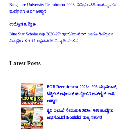
Bangalore University Recruitment 2026: ವಿವಿಧ ಅತಿಥಿ ಉಪನ್ಯಾಸಕರ
ಹುದ್ದೆಗಳಿಗೆ ಅರ್ಜಿ ಆಹ್ವಾನ.
ಉದ್ಯೋಗ & ಶಿಕ್ಷಣ
Blue Star Scholarship 2026-27: ಇಂಜಿನಿಯರಿಂಗ್ ಹಾಗೂ ಡಿಪ್ಲೊಮಾ
ವಿದ್ಯಾರ್ಥಿಗಳಿಗೆ ₹1 ಲಕ್ಷದವರೆಗೆ ವಿದ್ಯಾರ್ಥಿವೇತನ
Latest Posts
BOB Recruitment 2026: 206 ಮ್ಯಾನೇಜರ್,
ಟೆಕ್ನಿಕಲ್ ಆಫೀಸರ್ ಹುದ್ದೆಗಳಿಗೆ ಆನ್‌ಲೈನ್ ಅರ್ಜಿ
ಆಹ್ವಾನ
ಕೃಷಿ ಇಲಾಖೆ ನೇಮಕಾತಿ 2026: 945 ಹುದ್ದೆಗಳ
ಅಧಿಸೂಚನೆ ಹಿಂಪಡೆದ ರಾಜ್ಯ ಸರ್ಕಾರ