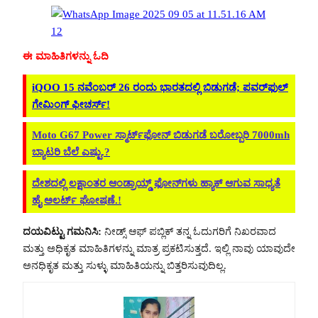
ಈ ಮಾಹಿತಿಗಳನ್ನು ಓದಿ
iQOO 15 ನವೆಂಬರ್ 26 ರಂದು ಭಾರತದಲ್ಲಿ ಬಿಡುಗಡೆ; ಪವರ್‌ಫುಲ್
ಗೇಮಿಂಗ್ ಫೀಚರ್ಸ್‌!
Moto G67 Power ಸ್ಮಾರ್ಟ್‌ಫೋನ್ ಬಿಡುಗಡೆ ಬರೋಬ್ಬರಿ 7000mh
ಬ್ಯಾಟರಿ ಬೆಲೆ ಎಷ್ಟು.?
ದೇಶದಲ್ಲಿ ಲಕ್ಷಾಂತರ ಆಂಡ್ರಾಯ್ಡ್ ಫೋನ್‌ಗಳು ಹ್ಯಾಕ್ ಆಗುವ ಸಾಧ್ಯತೆ
ಹೈ ಅಲರ್ಟ್ ಘೋಷಣೆ.!
ದಯವಿಟ್ಟು ಗಮನಿಸಿ:
ನೀಡ್ಸ್ ಆಫ್ ಪಬ್ಲಿಕ್ ತನ್ನ ಓದುಗರಿಗೆ ನಿಖರವಾದ
ಮತ್ತು ಅಧಿಕೃತ ಮಾಹಿತಿಗಳನ್ನು ಮಾತ್ರ ಪ್ರಕಟಿಸುತ್ತದೆ. ಇಲ್ಲಿ ನಾವು ಯಾವುದೇ
ಅನಧಿಕೃತ ಮತ್ತು ಸುಳ್ಳು ಮಾಹಿತಿಯನ್ನು ಬಿತ್ತರಿಸುವುದಿಲ್ಲ.