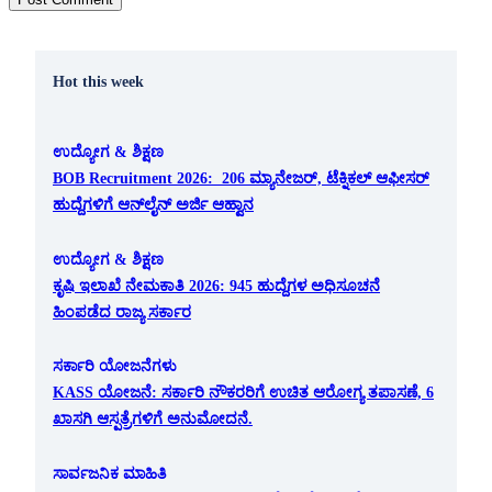
Hot this week
ಉದ್ಯೋಗ & ಶಿಕ್ಷಣ
BOB Recruitment 2026: 206 ಮ್ಯಾನೇಜರ್, ಟೆಕ್ನಿಕಲ್ ಆಫೀಸರ್
ಹುದ್ದೆಗಳಿಗೆ ಆನ್‌ಲೈನ್ ಅರ್ಜಿ ಆಹ್ವಾನ
ಉದ್ಯೋಗ & ಶಿಕ್ಷಣ
ಕೃಷಿ ಇಲಾಖೆ ನೇಮಕಾತಿ 2026: 945 ಹುದ್ದೆಗಳ ಅಧಿಸೂಚನೆ
ಹಿಂಪಡೆದ ರಾಜ್ಯ ಸರ್ಕಾರ
ಸರ್ಕಾರಿ ಯೋಜನೆಗಳು
KASS ಯೋಜನೆ: ಸರ್ಕಾರಿ ನೌಕರರಿಗೆ ಉಚಿತ ಆರೋಗ್ಯ ತಪಾಸಣೆ, 6
ಖಾಸಗಿ ಆಸ್ಪತ್ರೆಗಳಿಗೆ ಅನುಮೋದನೆ.
ಸಾರ್ವಜನಿಕ ಮಾಹಿತಿ