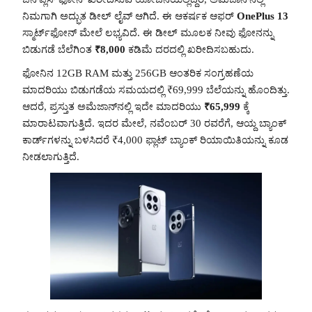
ನಿಮಗಾಗಿ ಅದ್ಭುತ ಡೀಲ್ ಲೈವ್ ಆಗಿದೆ. ಈ ಆಕರ್ಷಕ ಆಫರ್
OnePlus 13
ಸ್ಮಾರ್ಟ್‌ಫೋನ್ ಮೇಲೆ ಲಭ್ಯವಿದೆ. ಈ ಡೀಲ್ ಮೂಲಕ ನೀವು ಫೋನನ್ನು
ಬಿಡುಗಡೆ ಬೆಲೆಗಿಂತ
₹8,000
ಕಡಿಮೆ ದರದಲ್ಲಿ ಖರೀದಿಸಬಹುದು.
ಫೋನಿನ 12GB RAM ಮತ್ತು 256GB ಆಂತರಿಕ ಸಂಗ್ರಹಣೆಯ
ಮಾದರಿಯು ಬಿಡುಗಡೆಯ ಸಮಯದಲ್ಲಿ ₹69,999 ಬೆಲೆಯನ್ನು ಹೊಂದಿತ್ತು.
ಆದರೆ, ಪ್ರಸ್ತುತ ಅಮೆಜಾನ್‌ನಲ್ಲಿ ಇದೇ ಮಾದರಿಯು
₹65,999
ಕ್ಕೆ
ಮಾರಾಟವಾಗುತ್ತಿದೆ. ಇದರ ಮೇಲೆ, ನವೆಂಬರ್ 30 ರವರೆಗೆ, ಆಯ್ದ ಬ್ಯಾಂಕ್
ಕಾರ್ಡ್‌ಗಳನ್ನು ಬಳಸಿದರೆ ₹4,000 ಫ್ಲಾಟ್ ಬ್ಯಾಂಕ್ ರಿಯಾಯಿತಿಯನ್ನು ಕೂಡ
ನೀಡಲಾಗುತ್ತಿದೆ.