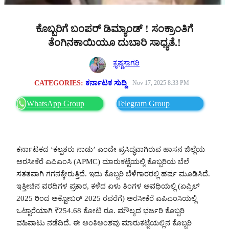
ಕೊಬ್ಬರಿಗೆ ಬಂಪರ್ ಡಿಮ್ಯಾಂಡ್ ! ಸಂಕ್ರಾಂತಿಗೆ
ತೆಂಗಿನಕಾಯಿಯೂ ದುಬಾರಿ ಸಾಧ್ಯತೆ.!
ಕೃಷ್ಣಸಾಗರಿ
CATEGORIES:
ಕರ್ನಾಟಕ ಸುದ್ದಿ
Nov 17, 2025 8:33 PM
WhatsApp Group
Telegram Group
ಕರ್ನಾಟಕದ ‘ಕಲ್ಪತರು ನಾಡು’ ಎಂದೇ ಪ್ರಸಿದ್ಧವಾಗಿರುವ ಹಾಸನ ಜಿಲ್ಲೆಯ
ಅರಸೀಕೆರೆ ಎಪಿಎಂಸಿ (APMC) ಮಾರುಕಟ್ಟೆಯಲ್ಲಿ ಕೊಬ್ಬರಿಯ ಬೆಲೆ
ಸತತವಾಗಿ ಗಗನಕ್ಕೇರುತ್ತಿದೆ. ಇದು ಕೊಬ್ಬರಿ ಬೆಳೆಗಾರರಲ್ಲಿ ಹರ್ಷ ಮೂಡಿಸಿದೆ.
ಇತ್ತೀಚಿನ ವರದಿಗಳ ಪ್ರಕಾರ, ಕಳೆದ ಏಳು ತಿಂಗಳ ಅವಧಿಯಲ್ಲಿ (ಏಪ್ರಿಲ್
2025 ರಿಂದ ಅಕ್ಟೋಬರ್ 2025 ರವರೆಗೆ) ಅರಸೀಕೆರೆ ಎಪಿಎಂಸಿಯಲ್ಲಿ
ಒಟ್ಟಾರೆಯಾಗಿ ₹254.68 ಕೋಟಿ ರೂ. ಮೌಲ್ಯದ ಭರ್ಜರಿ ಕೊಬ್ಬರಿ
ವಹಿವಾಟು ನಡೆದಿದೆ. ಈ ಅಂಕಿಅಂಶವು ಮಾರುಕಟ್ಟೆಯಲ್ಲಿನ ಕೊಬ್ಬರಿ