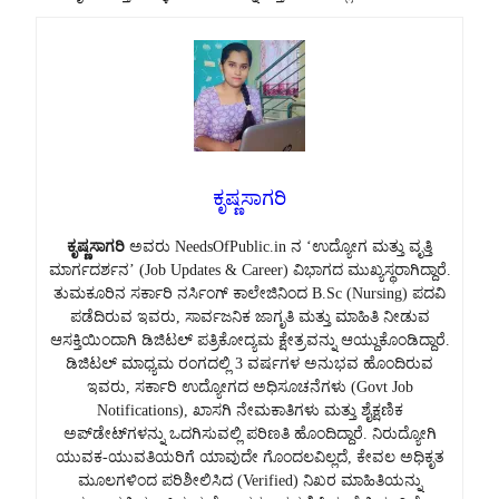
ಕೃಷ್ಣಸಾಗರಿ
ಕೃಷ್ಣಸಾಗರಿ
ಅವರು NeedsOfPublic.in ನ ‘ಉದ್ಯೋಗ ಮತ್ತು ವೃತ್ತಿ
ಮಾರ್ಗದರ್ಶನ’ (Job Updates & Career) ವಿಭಾಗದ ಮುಖ್ಯಸ್ಥರಾಗಿದ್ದಾರೆ.
ತುಮಕೂರಿನ ಸರ್ಕಾರಿ ನರ್ಸಿಂಗ್ ಕಾಲೇಜಿನಿಂದ B.Sc (Nursing) ಪದವಿ
ಪಡೆದಿರುವ ಇವರು, ಸಾರ್ವಜನಿಕ ಜಾಗೃತಿ ಮತ್ತು ಮಾಹಿತಿ ನೀಡುವ
ಆಸಕ್ತಿಯಿಂದಾಗಿ ಡಿಜಿಟಲ್ ಪತ್ರಿಕೋದ್ಯಮ ಕ್ಷೇತ್ರವನ್ನು ಆಯ್ದುಕೊಂಡಿದ್ದಾರೆ.
ಡಿಜಿಟಲ್ ಮಾಧ್ಯಮ ರಂಗದಲ್ಲಿ 3 ವರ್ಷಗಳ ಅನುಭವ ಹೊಂದಿರುವ
ಇವರು, ಸರ್ಕಾರಿ ಉದ್ಯೋಗದ ಅಧಿಸೂಚನೆಗಳು (Govt Job
Notifications), ಖಾಸಗಿ ನೇಮಕಾತಿಗಳು ಮತ್ತು ಶೈಕ್ಷಣಿಕ
ಅಪ್‌ಡೇಟ್‌ಗಳನ್ನು ಒದಗಿಸುವಲ್ಲಿ ಪರಿಣತಿ ಹೊಂದಿದ್ದಾರೆ. ನಿರುದ್ಯೋಗಿ
ಯುವಕ-ಯುವತಿಯರಿಗೆ ಯಾವುದೇ ಗೊಂದಲವಿಲ್ಲದೆ, ಕೇವಲ ಅಧಿಕೃತ
ಮೂಲಗಳಿಂದ ಪರಿಶೀಲಿಸಿದ (Verified) ನಿಖರ ಮಾಹಿತಿಯನ್ನು