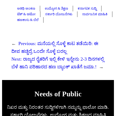
ಅತಿಥಿ ಅಂಕಣ
ಉದ್ಯೋಗ & ಶಿಕ್ಷಣ
ಕರ್ನಾಟಕ ಸುದ್ದಿ
ಟೆಕ್ & ಆಟೋ
ಸರ್ಕಾರಿ ಯೋಜನೆಗಳು
ಸಾರ್ವಜನಿಕ ಮಾಹಿತಿ
ಹಣಕಾಸು & ಬೆಲೆ
←
Previous:
ಮನೆಯಲ್ಲಿ ಸೊಳ್ಳೆ ಕಾಟ ತಡೆಯಿರಿ: ಈ
ದೀಪ ಹಚ್ಚಿದ್ರೆ ಒಂದೇ ಸೊಳ್ಳೆ ಬರಲ್ಲ
Next:
ರಾಜ್ಯದ ರೈತರಿಗೆ ಇಲ್ಲಿ ಕೇಳಿ ಇನ್ನೇನು 2-3 ದಿನಗಳಲ್ಲಿ
ಬೆಳೆ ಹಾನಿ ಪರಿಹಾರದ ಹಣ ಬ್ಯಾಂಕ್ ಖಾತೆಗೆ ಜಮಾ.!
→
Needs of Public
ನಿಖರ ಮತ್ತು ನಿರಂತರ ಸುದ್ದಿಗಳಿಗಾಗಿ ನಮ್ಮನ್ನು ಫಾಲೋ ಮಾಡಿ.
ಸರ್ಕಾರಿ ಯೋಜನೆಗಳು, ಉದ್ಯೋಗ ಮತ್ತು ಶಿಕ್ಷಣದ ಮಾಹಿತಿ