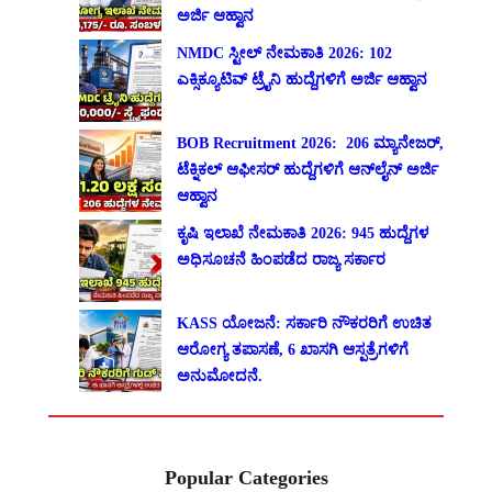
ಅರ್ಜಿ ಆಹ್ವಾನ
NMDC ಸ್ಟೀಲ್ ನೇಮಕಾತಿ 2026: 102
ಎಕ್ಸಿಕ್ಯೂಟಿವ್ ಟ್ರೈನಿ ಹುದ್ದೆಗಳಿಗೆ ಅರ್ಜಿ ಆಹ್ವಾನ
BOB Recruitment 2026: 206 ಮ್ಯಾನೇಜರ್,
ಟೆಕ್ನಿಕಲ್ ಆಫೀಸರ್ ಹುದ್ದೆಗಳಿಗೆ ಆನ್‌ಲೈನ್ ಅರ್ಜಿ
ಆಹ್ವಾನ
ಕೃಷಿ ಇಲಾಖೆ ನೇಮಕಾತಿ 2026: 945 ಹುದ್ದೆಗಳ
ಅಧಿಸೂಚನೆ ಹಿಂಪಡೆದ ರಾಜ್ಯ ಸರ್ಕಾರ
KASS ಯೋಜನೆ: ಸರ್ಕಾರಿ ನೌಕರರಿಗೆ ಉಚಿತ
ಆರೋಗ್ಯ ತಪಾಸಣೆ, 6 ಖಾಸಗಿ ಆಸ್ಪತ್ರೆಗಳಿಗೆ
ಅನುಮೋದನೆ.
Popular Categories