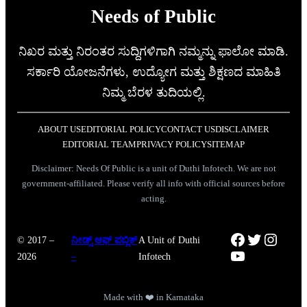
Needs of Public
ನಿಖರ ಮತ್ತು ನಿರಂತರ ಸುದ್ದಿಗಳಿಗಾಗಿ ನಮ್ಮನ್ನು ಫಾಲೋ ಮಾಡಿ.
ಸರ್ಕಾರಿ ಯೋಜನೆಗಳು, ಉದ್ಯೋಗ ಮತ್ತು ಶಿಕ್ಷಣದ ಮಾಹಿತಿ
ನಿಮ್ಮ ಬೆರಳ ತುದಿಯಲ್ಲಿ.
ABOUT US
EDITORIAL POLICY
CONTACT US
DISCLAIMER
EDITORIAL TEAM
PRIVACY POLICY
SITEMAP
Disclaimer: Needs Of Public is a unit of Duthi Infotech. We are not
government-affiliated. Please verify all info with official sources before
acting.
Facebook
Twitter
Instag
© 2017 –
ನೀಡ್ಸ್ ಆಫ್ ಪಬ್ಲಿಕ್
A Unit of Duthi
YouTube
2026
–
Infotech
Made with ❤️ in Karnataka