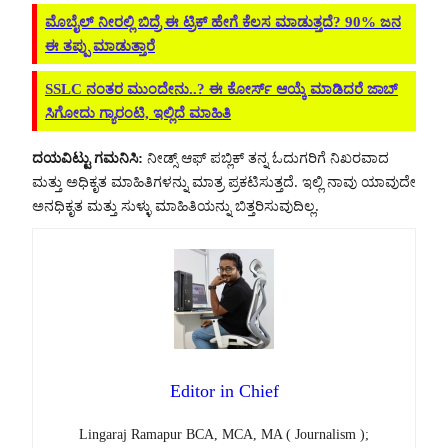
ಮೊಬೈಲ್ ನೀರಲ್ಲಿ ಬಿದ್ರೆ ಈ ಟ್ರಿಕ್​ ಹೇಗೆ ಕೆಲಸ ಮಾಡುತ್ತದೆ? 90% ಜನ
ಈ ತಪ್ಪು ಮಾಡುತ್ತಾರೆ
SSLC ನಂತರ ಮುಂದೇನು..? ಈ ಕೋರ್ಸ್ ಆಯ್ಕೆ ಮಾಡಿದರೆ ಜಾಬ್
ಸಿಗೋದು ಗ್ಯಾರಂಟಿ, ಇಲ್ಲಿದೆ ಮಾಹಿತಿ
ದಯವಿಟ್ಟು ಗಮನಿಸಿ:
ನೀಡ್ಸ್ ಆಫ್ ಪಬ್ಲಿಕ್ ತನ್ನ ಓದುಗರಿಗೆ ನಿಖರವಾದ
ಮತ್ತು ಅಧಿಕೃತ ಮಾಹಿತಿಗಳನ್ನು ಮಾತ್ರ ಪ್ರಕಟಿಸುತ್ತದೆ. ಇಲ್ಲಿ ನಾವು ಯಾವುದೇ
ಅನಧಿಕೃತ ಮತ್ತು ಸುಳ್ಳು ಮಾಹಿತಿಯನ್ನು ಬಿತ್ತರಿಸುವುದಿಲ್ಲ.
Editor in Chief
Lingaraj Ramapur BCA, MCA, MA ( Journalism );