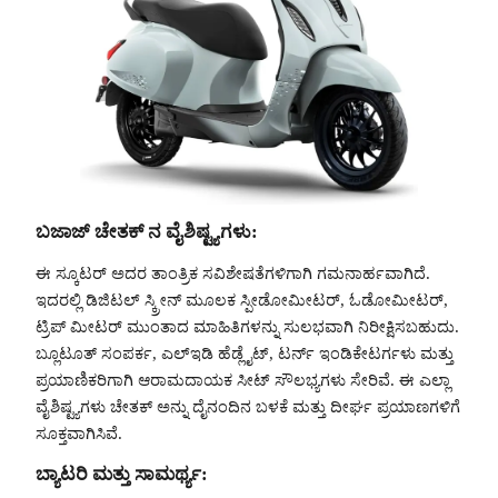
ಬಜಾಜ್ ಚೇತಕ್ ನ ವೈಶಿಷ್ಟ್ಯಗಳು
:
ಈ ಸ್ಕೂಟರ್ ಅದರ ತಾಂತ್ರಿಕ ಸವಿಶೇಷತೆಗಳಿಗಾಗಿ ಗಮನಾರ್ಹವಾಗಿದೆ.
ಇದರಲ್ಲಿ ಡಿಜಿಟಲ್ ಸ್ಕ್ರೀನ್ ಮೂಲಕ ಸ್ಪೀಡೋಮೀಟರ್, ಓಡೋಮೀಟರ್,
ಟ್ರಿಪ್ ಮೀಟರ್ ಮುಂತಾದ ಮಾಹಿತಿಗಳನ್ನು ಸುಲಭವಾಗಿ ನಿರೀಕ್ಷಿಸಬಹುದು.
ಬ್ಲೂಟೂತ್ ಸಂಪರ್ಕ, ಎಲ್ಇಡಿ ಹೆಡ್ಲೈಟ್, ಟರ್ನ್ ಇಂಡಿಕೇಟರ್ಗಳು ಮತ್ತು
ಪ್ರಯಾಣಿಕರಿಗಾಗಿ ಆರಾಮದಾಯಕ ಸೀಟ್ ಸೌಲಭ್ಯಗಳು ಸೇರಿವೆ. ಈ ಎಲ್ಲಾ
ವೈಶಿಷ್ಟ್ಯಗಳು ಚೇತಕ್ ಅನ್ನು ದೈನಂದಿನ ಬಳಕೆ ಮತ್ತು ದೀರ್ಘ ಪ್ರಯಾಣಗಳಿಗೆ
ಸೂಕ್ತವಾಗಿಸಿವೆ.
ಬ್ಯಾಟರಿ ಮತ್ತು ಸಾಮರ್ಥ್ಯ
: