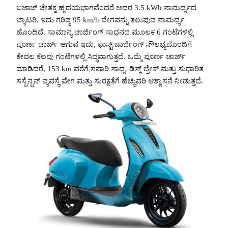
ಬಜಾಜ್ ಚೇತಕ್ನ ಹೃದಯಭಾಗವೆಂದರೆ ಅದರ 3.5 kWh ಸಾಮರ್ಥ್ಯದ
ಬ್ಯಾಟರಿ. ಇದು ಗರಿಷ್ಠ 95 km/h ವೇಗವನ್ನು ತಲುಪುವ ಸಾಮರ್ಥ್ಯ
ಹೊಂದಿದೆ. ಸಾಮಾನ್ಯ ಚಾರ್ಜಿಂಗ್ ಸಾಧನದ ಮೂಲಕ 6 ಗಂಟೆಗಳಲ್ಲಿ
ಪೂರ್ಣ ಚಾರ್ಜ್ ಆಗುವ ಇದು, ಫಾಸ್ಟ್ ಚಾರ್ಜಿಂಗ್ ಸೌಲಭ್ಯದೊಂದಿಗೆ
ಕೇವಲ ಕೆಲವು ಗಂಟೆಗಳಲ್ಲಿ ಸಿದ್ಧವಾಗುತ್ತದೆ. ಒಮ್ಮೆ ಪೂರ್ಣ ಚಾರ್ಜ್
ಮಾಡಿದರೆ, 153 km ವರೆಗೆ ಸವಾರಿ ಸಾಧ್ಯ. ಡಿಸ್ಕ್ ಬ್ರೇಕ್ ಮತ್ತು ಸುಧಾರಿತ
ಸಸ್ಪೆನ್ಷನ್ ವ್ಯವಸ್ಥೆ ವೇಗ ಮತ್ತು ಸುರಕ್ಷತೆಗೆ ಹೆಚ್ಚುವರಿ ಆಶ್ವಾಸನೆ ನೀಡುತ್ತದೆ.