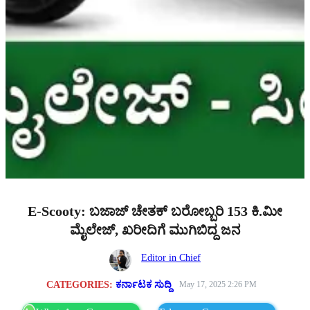
E-Scooty: ಬಜಾಜ್ ಚೇತಕ್ ಬರೋಬ್ಬರಿ 153 ಕಿ.ಮೀ
ಮೈಲೇಜ್, ಖರೀದಿಗೆ ಮುಗಿಬಿದ್ದ ಜನ
Editor in Chief
CATEGORIES:
ಕರ್ನಾಟಕ ಸುದ್ದಿ
May 17, 2025 2:26 PM