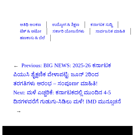
ಅತಿಥಿ ಅಂಕಣ
ಉದ್ಯೋಗ & ಶಿಕ್ಷಣ
ಕರ್ನಾಟಕ ಸುದ್ದಿ
ಟೆಕ್ & ಆಟೋ
ಸರ್ಕಾರಿ ಯೋಜನೆಗಳು
ಸಾರ್ವಜನಿಕ ಮಾಹಿತಿ
ಹಣಕಾಸು & ಬೆಲೆ
←
Previous:
BIG NEWS: 2025-26 ಕರ್ನಾಟಕ
ಪಿಯುಸಿ ಶೈಕ್ಷಣಿಕ ವೇಳಾಪಟ್ಟಿ: ಜೂನ್ 2ರಿಂದ
ತರಗತಿಗಳು ಆರಂಭ – ಸಂಪೂರ್ಣ ಮಾಹಿತಿ!
Next:
ಮಳೆ ಎಚ್ಚರಿಕೆ: ಕರ್ನಾಟಕದಲ್ಲಿ ಮುಂದಿನ 4-5
ದಿನಗಳವರೆಗೆ ಗುಡುಗು-ಸಿಡಿಲು ಮಳೆ! IMD ಮುನ್ಸೂಚನೆ
→