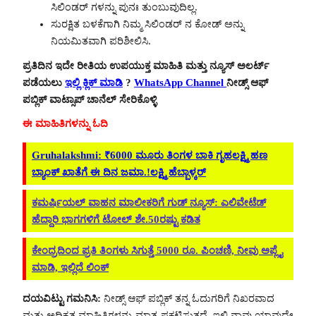
ಸಿಲಿಂಡರ್ ಗಳನ್ನು ಪುನಃ ತುಂಬುವುದಿಲ್ಲ.
ಸುರಕ್ಷಿತ ಬಳಕೆಗಾಗಿ ನಿಮ್ಮ ಸಿಲಿಂಡರ್ ನ ಕೋಡ್ ಅನ್ನು
ನಿಯಮಿತವಾಗಿ ಪರಿಶೀಲಿಸಿ.
ಪ್ರತಿದಿನ ಇದೇ ರೀತಿಯ ಉಪಯುಕ್ತ ಮಾಹಿತಿ ಮತ್ತು ನ್ಯೂಸ್ ಅಲರ್ಟ್
ಪಡೆಯಲು
ಇಲ್ಲಿ ಕ್ಲಿಕ್ ಮಾಡಿ
?
WhatsApp Channel
ನೀಡ್ಸ್ ಆಫ್
ಪಬ್ಲಿಕ್ ವಾಟ್ಸಾಪ್ ಚಾನೆಲ್ ಸೇರಿಕೊಳ್ಳಿ
ಈ ಮಾಹಿತಿಗಳನ್ನು ಓದಿ
Gruhalakshmi: ₹6000 ಮೂರು ತಿಂಗಳ ಬಾಕಿ ಗೃಹಲಕ್ಷ್ಮಿ ಹಣ
ಬ್ಯಾಂಕ್ ಖಾತೆಗೆ ಈ ದಿನ ಜಮಾ.!ಲಕ್ಷ್ಮಿ ಹೆಬ್ಬಾಳ್ಕರ್
ಕಮರ್ಷಿಯಲ್ ವಾಹನ ಮಾಲೀಕರಿಗೆ ಗುಡ್ ನ್ಯೂಸ್: ಎಲಿವೇಟೆಡ್
ಹೆದ್ದಾರಿ ಭಾಗಗಳಿಗೆ ಟೋಲ್ ಶೇ.50ರಷ್ಟು ಕಡಿತ
ಕೇಂದ್ರದಿಂದ ಪ್ರತಿ ತಿಂಗಳು ಸಿಗುತ್ತೆ 5000 ರೂ. ಪಿಂಚಣಿ, ನೀವು ಅಪ್ಲೈ
ಮಾಡಿ, ಇಲ್ಲಿದೆ ಲಿಂಕ್
ದಯವಿಟ್ಟು ಗಮನಿಸಿ:
ನೀಡ್ಸ್ ಆಫ್ ಪಬ್ಲಿಕ್ ತನ್ನ ಓದುಗರಿಗೆ ನಿಖರವಾದ
ಮತ್ತು ಅಧಿಕೃತ ಮಾಹಿತಿಗಳನ್ನು ಮಾತ್ರ ಪ್ರಕಟಿಸುತ್ತದೆ. ಇಲ್ಲಿ ನಾವು ಯಾವುದೇ