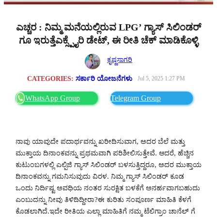
ಎಚ್ಚರ : ನಿಮ್ಮ ಮನೆಯಲ್ಲಿರುವ LPG’ ಗ್ಯಾಸ್ ಸಿಲಿಂಡರ್
ಗೂ ಇರುತ್ತೆಎಕ್ಸ್ಪೈರಿ ಡೇಟ್, ಈ ರೀತಿ ಚೆಕ್ ಮಾಡಿಕೊಳ್ಳಿ
ಕೃಷ್ಣಸಾಗರಿ
CATEGORIES:
ಸರ್ಕಾರಿ ಯೋಜನೆಗಳು
Jul 5, 2025 1:27 PM
WhatsApp Group
Telegram Group
ನಾವು ಯಾವುದೇ ಪದಾರ್ಥವನ್ನು ಖರೀದಿಸುವಾಗ, ಅದರ ಬೆಲೆ ಮತ್ತು
ಮುಕ್ತಾಯ ದಿನಾಂಕವನ್ನು ಪ್ರಥಮವಾಗಿ ಪರಿಶೀಲಿಸುತ್ತೇವೆ. ಆದರೆ, ಹೆಚ್ಚಿನ
ಕುಟುಂಬಗಳಲ್ಲಿ ಎಲ್ಪಿಜಿ ಗ್ಯಾಸ್ ಸಿಲಿಂಡರ್ ಬಳಸುತ್ತಿದ್ದರೂ, ಅದರ ಮುಕ್ತಾಯ
ದಿನಾಂಕವನ್ನು ಗಮನಿಸುವುದು ವಿರಳ. ನಿಮ್ಮ ಗ್ಯಾಸ್ ಸಿಲಿಂಡರ್ ಕೂಡ
ಒಂದು ನಿರ್ದಿಷ್ಟ ಅವಧಿಯ ನಂತರ ಸುರಕ್ಷಿತ ಬಳಕೆಗೆ ಅನರ್ಹವಾಗಬಹುದು
ಎಂಬುದನ್ನು ನೀವು ತಿಳಿದಿದ್ದೀರಾ?ಈ ಕುರಿತು ಸಂಪೂರ್ಣ ಮಾಹಿತಿ ಕೆಳಗೆ
ಕೊಡಲಾಗಿದೆ.ಇದೇ ರೀತಿಯ ಎಲ್ಲಾ ಮಾಹಿತಿಗೆ ನಮ್ಮ ಟೆಲಿಗ್ರಾಂ ಚಾನೆಲ್ ಗೆ