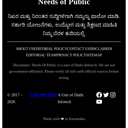
Needs of Public
ನಿಖರ ಮತ್ತು ನಿರಂತರ ಸುದ್ದಿಗಳಿಗಾಗಿ ನಮ್ಮನ್ನು ಫಾಲೋ ಮಾಡಿ.
ಸರ್ಕಾರಿ ಯೋಜನೆಗಳು, ಉದ್ಯೋಗ ಮತ್ತು ಶಿಕ್ಷಣದ ಮಾಹಿತಿ
ನಿಮ್ಮ ಬೆರಳ ತುದಿಯಲ್ಲಿ.
ABOUT US
EDITORIAL POLICY
CONTACT US
DISCLAIMER
EDITORIAL TEAM
PRIVACY POLICY
SITEMAP
Disclaimer: Needs Of Public is a unit of Duthi Infotech. We are not
government-affiliated. Please verify all info with official sources before
acting.
Facebook
Twitter
Instag
© 2017 –
ನೀಡ್ಸ್ ಆಫ್ ಪಬ್ಲಿಕ್
A Unit of Duthi
YouTube
2026
–
Infotech
Made with ❤️ in Karnataka