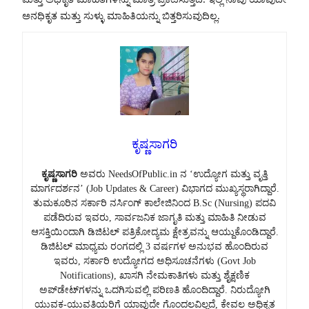
ಅನಧಿಕೃತ ಮತ್ತು ಸುಳ್ಳು ಮಾಹಿತಿಯನ್ನು ಬಿತ್ತರಿಸುವುದಿಲ್ಲ.
ಕೃಷ್ಣಸಾಗರಿ
ಕೃಷ್ಣಸಾಗರಿ
ಅವರು NeedsOfPublic.in ನ ‘ಉದ್ಯೋಗ ಮತ್ತು ವೃತ್ತಿ
ಮಾರ್ಗದರ್ಶನ’ (Job Updates & Career) ವಿಭಾಗದ ಮುಖ್ಯಸ್ಥರಾಗಿದ್ದಾರೆ.
ತುಮಕೂರಿನ ಸರ್ಕಾರಿ ನರ್ಸಿಂಗ್ ಕಾಲೇಜಿನಿಂದ B.Sc (Nursing) ಪದವಿ
ಪಡೆದಿರುವ ಇವರು, ಸಾರ್ವಜನಿಕ ಜಾಗೃತಿ ಮತ್ತು ಮಾಹಿತಿ ನೀಡುವ
ಆಸಕ್ತಿಯಿಂದಾಗಿ ಡಿಜಿಟಲ್ ಪತ್ರಿಕೋದ್ಯಮ ಕ್ಷೇತ್ರವನ್ನು ಆಯ್ದುಕೊಂಡಿದ್ದಾರೆ.
ಡಿಜಿಟಲ್ ಮಾಧ್ಯಮ ರಂಗದಲ್ಲಿ 3 ವರ್ಷಗಳ ಅನುಭವ ಹೊಂದಿರುವ
ಇವರು, ಸರ್ಕಾರಿ ಉದ್ಯೋಗದ ಅಧಿಸೂಚನೆಗಳು (Govt Job
Notifications), ಖಾಸಗಿ ನೇಮಕಾತಿಗಳು ಮತ್ತು ಶೈಕ್ಷಣಿಕ
ಅಪ್‌ಡೇಟ್‌ಗಳನ್ನು ಒದಗಿಸುವಲ್ಲಿ ಪರಿಣತಿ ಹೊಂದಿದ್ದಾರೆ. ನಿರುದ್ಯೋಗಿ
ಯುವಕ-ಯುವತಿಯರಿಗೆ ಯಾವುದೇ ಗೊಂದಲವಿಲ್ಲದೆ, ಕೇವಲ ಅಧಿಕೃತ