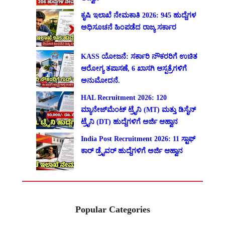
ಕೃಷಿ ಇಲಾಖೆ ನೇಮಕಾತಿ 2026: 945 ಹುದ್ದೆಗಳ
ಅಧಿಸೂಚನೆ ಹಿಂಪಡೆದ ರಾಜ್ಯ ಸರ್ಕಾರ
KASS ಯೋಜನೆ: ಸರ್ಕಾರಿ ನೌಕರರಿಗೆ ಉಚಿತ
ಆರೋಗ್ಯ ತಪಾಸಣೆ, 6 ಖಾಸಗಿ ಆಸ್ಪತ್ರೆಗಳಿಗೆ
ಅನುಮೋದನೆ.
HAL Recruitment 2026: 120
ಮ್ಯಾನೇಜ್‌ಮೆಂಟ್ ಟ್ರೈನಿ (MT) ಮತ್ತು ಡಿಸೈನ್
ಟ್ರೈನಿ (DT) ಹುದ್ದೆಗಳಿಗೆ ಅರ್ಜಿ ಆಹ್ವಾನ
India Post Recruitment 2026: 11 ಸ್ಟಾಫ್
ಕಾರ್ ಡ್ರೈವರ್ ಹುದ್ದೆಗಳಿಗೆ ಅರ್ಜಿ ಆಹ್ವಾನ
Popular Categories