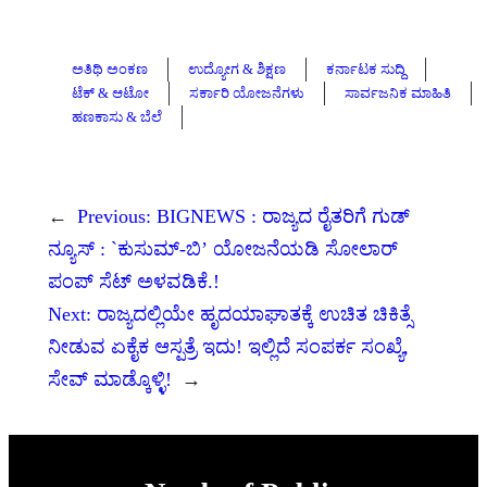
ಅತಿಥಿ ಅಂಕಣ
ಉದ್ಯೋಗ & ಶಿಕ್ಷಣ
ಕರ್ನಾಟಕ ಸುದ್ದಿ
ಟೆಕ್ & ಆಟೋ
ಸರ್ಕಾರಿ ಯೋಜನೆಗಳು
ಸಾರ್ವಜನಿಕ ಮಾಹಿತಿ
ಹಣಕಾಸು & ಬೆಲೆ
←
Previous:
BIGNEWS : ರಾಜ್ಯದ ರೈತರಿಗೆ ಗುಡ್
ನ್ಯೂಸ್ : `ಕುಸುಮ್-ಬಿ’ ಯೋಜನೆಯಡಿ ಸೋಲಾರ್
ಪಂಪ್ ಸೆಟ್ ಅಳವಡಿಕೆ.!
Next:
ರಾಜ್ಯದಲ್ಲಿಯೇ ಹೃದಯಾಘಾತಕ್ಕೆ ಉಚಿತ ಚಿಕಿತ್ಸೆ
ನೀಡುವ ಏಕೈಕ ಆಸ್ಪತ್ರೆ ಇದು! ಇಲ್ಲಿದೆ ಸಂಪರ್ಕ ಸಂಖ್ಯೆ,
ಸೇವ್ ಮಾಡ್ಕೊಳ್ಳಿ!
→