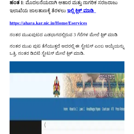
ಹಂತ 1
: ಮೊದಲನೆಯದಾಗಿ ಆಹಾರ ಮತ್ತು ನಾಗರಿಕ ಸರಜರಾಜು
ಇಲಾಖೆಯ ಜಾಲತಾಣಕ್ಕೆ ತೆರಳಲು
ಇಲ್ಲಿ ಕ್ಲಿಕ್ ಮಾಡಿ
https://ahara.kar.nic.in/Home/Eservices
ನಂತರ ಮುಖಪುಟದ ಎಡಭಾಗದಲ್ಲಿರುವ 3 ಗೆರೆಗಳ ಮೇಲೆ ಕ್ಲಿಕ್ ಮಾಡಿ
ನಂತರ ಮುಖ ಪುಟ ತೆಗೆಯುತ್ತದೆ ಅದರಲ್ಲಿ ಈ ಸ್ಟೇಟಸ್ ಎಂಬ ಆಯ್ಕೆಯನ್ನು
ಒತ್ತಿ, ನಂತರ ಡಿಬಿಟಿ ಸ್ಟೇಟಸ್ ಮೇಲೆ ಕ್ಲಿಕ್ ಮಾಡಿ.