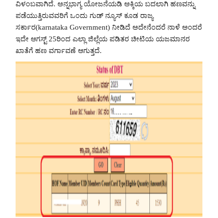
ವಿಳಂಬವಾಗಿದೆ. ಅನ್ನಭಾಗ್ಯ ಯೋಜನೆಯಡಿ ಅಕ್ಕಿಯ ಬದಲಾಗಿ ಹಣವನ್ನು
ಪಡೆಯುತ್ತಿರುವವರಿಗೆ ಒಂದು ಗುಡ್ ನ್ಯೂಸ್ ಕೂಡ ರಾಜ್ಯ
ಸರ್ಕಾರ(karnataka Government) ನೀಡಿದೆ ಅದೇನೆಂದರೆ ನಾಳೆ ಅಂದರೆ
ಇದೇ ಆಗಸ್ಟ್ 25ರಿಂದ ಎಲ್ಲಾ ಜಿಲ್ಲೆಯ ಪಡಿತರ ಚೀಟಿಯ ಯಜಮಾನರ
ಖಾತೆಗೆ ಹಣ ವರ್ಗಾವಣೆ ಆಗುತ್ತದೆ.