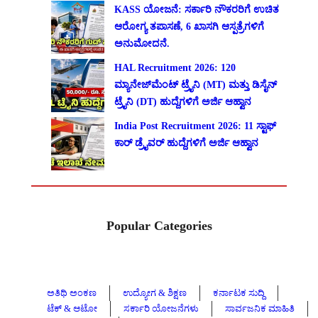
KASS ಯೋಜನೆ: ಸರ್ಕಾರಿ ನೌಕರರಿಗೆ ಉಚಿತ
ಆರೋಗ್ಯ ತಪಾಸಣೆ, 6 ಖಾಸಗಿ ಆಸ್ಪತ್ರೆಗಳಿಗೆ
ಅನುಮೋದನೆ.
HAL Recruitment 2026: 120
ಮ್ಯಾನೇಜ್‌ಮೆಂಟ್ ಟ್ರೈನಿ (MT) ಮತ್ತು ಡಿಸೈನ್
ಟ್ರೈನಿ (DT) ಹುದ್ದೆಗಳಿಗೆ ಅರ್ಜಿ ಆಹ್ವಾನ
India Post Recruitment 2026: 11 ಸ್ಟಾಫ್
ಕಾರ್ ಡ್ರೈವರ್ ಹುದ್ದೆಗಳಿಗೆ ಅರ್ಜಿ ಆಹ್ವಾನ
Popular Categories
ಅತಿಥಿ ಅಂಕಣ
ಉದ್ಯೋಗ & ಶಿಕ್ಷಣ
ಕರ್ನಾಟಕ ಸುದ್ದಿ
ಟೆಕ್ & ಆಟೋ
ಸರ್ಕಾರಿ ಯೋಜನೆಗಳು
ಸಾರ್ವಜನಿಕ ಮಾಹಿತಿ