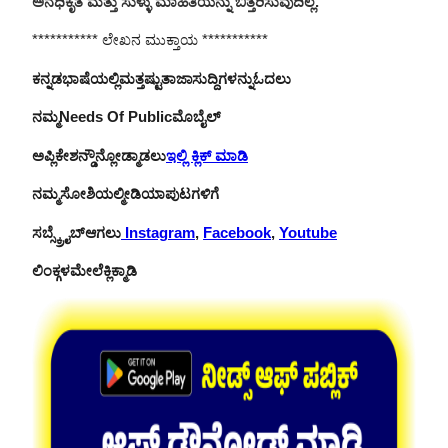
ಅನಧಿಕೃತ ಮತ್ತು ಸುಳ್ಳು ಮಾಹಿತಿಯನ್ನು ಬಿತ್ತರಿಸುವುದಿಲ್ಲ.
*********** ಲೇಖನ ಮುಕ್ತಾಯ ***********
ಕನ್ನಡ
ಭಾಷೆಯಲ್ಲಿ
ಮತ್ತಷ್ಟು
ತಾಜಾ
ಸುದ್ದಿಗಳನ್ನು
ಓದಲು
ನಮ್ಮ
Needs Of Public
ಮೊಬೈಲ್
ಅಪ್ಲಿಕೇಶನ್
ಡೌನ್ಲೋಡ್
ಮಾಡಲು
ಇಲ್ಲಿ ಕ್ಲಿಕ್ ಮಾಡಿ
ನಮ್ಮ
ಸೋಶಿಯಲ್
ಮೀಡಿಯಾ
ಪುಟಗಳಿಗೆ
ಸಬ್
ಸ್ಕ್ರೈಬ್
ಆಗಲು
Instagram
,
Facebook
,
Youtube
ಲಿಂಕ್
ಗಳ
ಮೇಲೆ
ಕ್ಲಿಕ್
ಮಾಡಿ