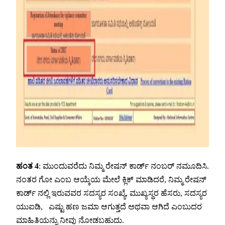
ಹಂತ 4
: ಮುಂದುವರೆದು ನಿಮ್ಮ ರೇಷನ್ ಕಾರ್ಡ್ ನಂಬರ್ ನಮೂದಿಸಿ.
ನಂತರ ಗೋ ಎಂಬ ಆಯ್ಕೆಯ ಮೇಲೆ ಕ್ಲಿಕ್ ಮಾಡಿದರೆ, ನಿಮ್ಮ ರೇಷನ್
ಕಾರ್ಡ್ ನಲ್ಲಿ ಇರುವವರ ಸದಸ್ಯರ ಸಂಖ್ಯೆ, ಮುಖ್ಯಸ್ಥರ ಹೆಸರು, ಸದಸ್ಯರ
ಯುಐಡಿ, ಎಷ್ಟು ಹಣ ಜಮಾ ಆಗುತ್ತದೆ ಅಥವಾ ಆಗಿದೆ ಎಂಬುದರ
ಮಾಹಿತಿಯನ್ನು ನೀವು ನೋಡಬಹುದು.