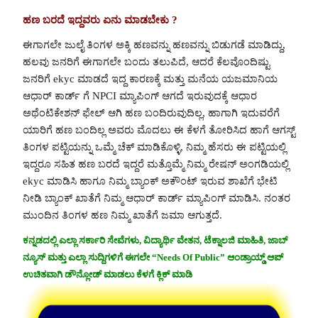
ಹಣ ಬರದೆ ಇದ್ದವರು ಏನು ಮಾಡಬೇಕು ?
ಈಗಾಗಲೇ ಜುಲೈ ತಿಂಗಳ ಅಕ್ಕಿ ಹಣವನ್ನು ಹಣವನ್ನು ಬಿಡುಗಡೆ ಮಾಡಿದ್ದು,
ಹಲವು ಜನರಿಗೆ ಈಗಾಗಲೇ ಬಂದು ತಲುಪಿದೆ, ಆದರೆ ಕೆಲವೊಂದಿಷ್ಟು
ಜನರಿಗೆ ekyc ಮಾಡದೆ ಇದ್ದ ಕಾರಣಕ್ಕೆ ಮತ್ತು ಮನೆಯ ಯಜಮಾನಿಯ
ಆಧಾರ್ ಕಾರ್ಡ್ ಗೆ NPCI ಮ್ಯಾಪಿಂಗ್ ಆಗದೆ ಇರುವುದಕ್ಕೆ ಆಧಾರ
ಅಥೆಂಟಿಕೇಶನ್ ಫೇಲ್ ಆಗಿ ಹಣ ಬಂದಿರುವುದಿಲ್ಲ, ಹಾಗಾಗಿ ಇದುವರೆಗೆ
ಯಾರಿಗೆ ಹಣ ಬಂದಿಲ್ಲ ಅವರು ಮೊದಲು ಈ ಕೆಳಗೆ ತೋರಿಸಿದ ಹಾಗೆ ಆಗಸ್ಟ್
ತಿಂಗಳ ಪಟ್ಟಿಯನ್ನು ಒಮ್ಮೆ ಚೆಕ್ ಮಾಡಿಕೊಳ್ಳಿ, ನಿಮ್ಮ ಹೆಸರು ಈ ಪಟ್ಟಿಯಲ್ಲಿ
ಇದ್ದರೂ ಸಹಿತ ಹಣ ಬರದೆ ಇದ್ದರೆ ಮತ್ತೊಮ್ಮೆ ನಿಮ್ಮ ರೇಷನ್ ಅಂಗಡಿಯಲ್ಲಿ
ekyc ಮಾಡಿಸಿ ಹಾಗೂ ನಿಮ್ಮ ಬ್ಯಾಂಕ್ ಅಕೌಂಟ್ ಇರುವ ಶಾಖೆಗೆ ಭೇಟಿ
ನೀಡಿ ಬ್ಯಾಂಕ್ ಖಾತೆಗೆ ನಿಮ್ಮ ಆಧಾರ್ ಕಾರ್ಡ್ ಮ್ಯಾಪಿಂಗ್ ಮಾಡಿಸಿ. ನಂತರ
ಮುಂದಿನ ತಿಂಗಳ ಹಣ ನಿಮ್ಮ ಖಾತೆಗೆ ಜಮಾ ಆಗುತ್ತದೆ.
ಕನ್ನಡದಲ್ಲಿ ಎಲ್ಲಾ ಸರ್ಕಾರಿ ಸೇವೆಗಳು, ವಿದ್ಯಾರ್ಥಿ ವೇತನ, ಟೆಕ್ನಾಲಜಿ ಮಾಹಿತಿ, ಜಾಬ್
ನ್ಯೂಸ್ ಮತ್ತು ಎಲ್ಲಾ ಸುದ್ದಿಗಳಿಗೆ ಈಗಲೇ “Needs Of Public” ಆಂಡ್ರಾಯ್ಡ್ ಆಪ್
ಉಚಿತವಾಗಿ ಡೌನ್ಲೋಡ್ ಮಾಡಲು ಕೆಳಗೆ ಕ್ಲಿಕ್ ಮಾಡಿ