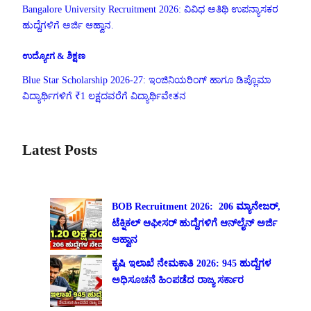
Bangalore University Recruitment 2026: ವಿವಿಧ ಅತಿಥಿ ಉಪನ್ಯಾಸಕರ
ಹುದ್ದೆಗಳಿಗೆ ಅರ್ಜಿ ಆಹ್ವಾನ.
ಉದ್ಯೋಗ & ಶಿಕ್ಷಣ
Blue Star Scholarship 2026-27: ಇಂಜಿನಿಯರಿಂಗ್ ಹಾಗೂ ಡಿಪ್ಲೊಮಾ
ವಿದ್ಯಾರ್ಥಿಗಳಿಗೆ ₹1 ಲಕ್ಷದವರೆಗೆ ವಿದ್ಯಾರ್ಥಿವೇತನ
Latest Posts
BOB Recruitment 2026: 206 ಮ್ಯಾನೇಜರ್,
ಟೆಕ್ನಿಕಲ್ ಆಫೀಸರ್ ಹುದ್ದೆಗಳಿಗೆ ಆನ್‌ಲೈನ್ ಅರ್ಜಿ
ಆಹ್ವಾನ
ಕೃಷಿ ಇಲಾಖೆ ನೇಮಕಾತಿ 2026: 945 ಹುದ್ದೆಗಳ
ಅಧಿಸೂಚನೆ ಹಿಂಪಡೆದ ರಾಜ್ಯ ಸರ್ಕಾರ