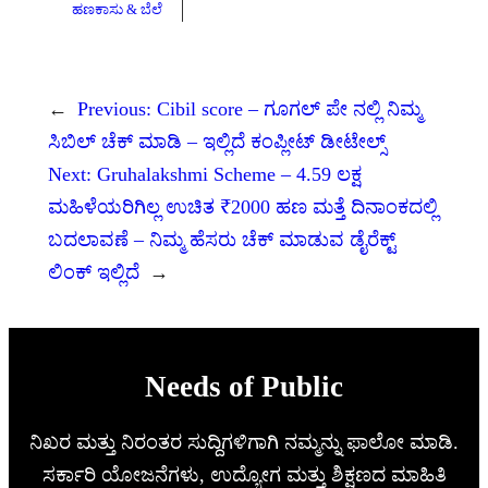
ಹಣಕಾಸು & ಬೆಲೆ
←
Previous:
Cibil score – ಗೂಗಲ್ ಪೇ ನಲ್ಲಿ ನಿಮ್ಮ
ಸಿಬಿಲ್ ಚೆಕ್ ಮಾಡಿ – ಇಲ್ಲಿದೆ ಕಂಪ್ಲೀಟ್ ಡೀಟೇಲ್ಸ್
Next:
Gruhalakshmi Scheme – 4.59 ಲಕ್ಷ
ಮಹಿಳೆಯರಿಗಿಲ್ಲ ಉಚಿತ ₹2000 ಹಣ ಮತ್ತೆ ದಿನಾಂಕದಲ್ಲಿ
ಬದಲಾವಣೆ – ನಿಮ್ಮ ಹೆಸರು ಚೆಕ್ ಮಾಡುವ ಡೈರೆಕ್ಟ್
ಲಿಂಕ್ ಇಲ್ಲಿದೆ
→
Needs of Public
ನಿಖರ ಮತ್ತು ನಿರಂತರ ಸುದ್ದಿಗಳಿಗಾಗಿ ನಮ್ಮನ್ನು ಫಾಲೋ ಮಾಡಿ.
ಸರ್ಕಾರಿ ಯೋಜನೆಗಳು, ಉದ್ಯೋಗ ಮತ್ತು ಶಿಕ್ಷಣದ ಮಾಹಿತಿ