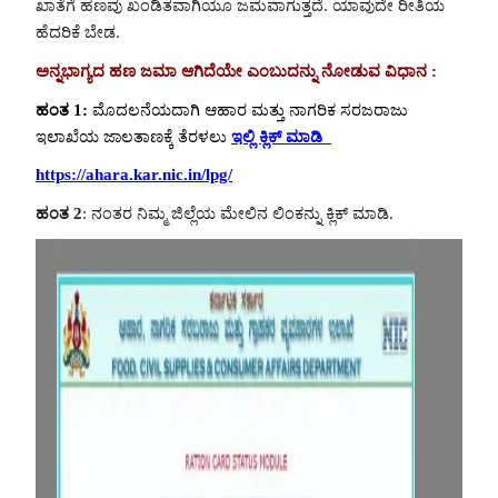
ಖಾತೆಗೆ ಹಣವು ಖಂಡಿತವಾಗಿಯೂ ಜಮವಾಗುತ್ತದೆ. ಯಾವುದೇ ರೀತಿಯ
ಹೆದರಿಕೆ ಬೇಡ.
ಅನ್ನಭಾಗ್ಯದ ಹಣ ಜಮಾ ಆಗಿದೆಯೇ ಎಂಬುದನ್ನು ನೋಡುವ ವಿಧಾನ :
ಹಂತ 1
:
ಮೊದಲನೆಯದಾಗಿ ಆಹಾರ ಮತ್ತು ನಾಗರಿಕ ಸರಜರಾಜು
ಇಲಾಖೆಯ ಜಾಲತಾಣಕ್ಕೆ ತೆರಳಲು
ಇಲ್ಲಿ ಕ್ಲಿಕ್ ಮಾಡಿ
https://ahara.kar.nic.in/lpg/
ಹಂತ 2
: ನಂತರ ನಿಮ್ಮ ಜಿಲ್ಲೆಯ ಮೇಲಿನ ಲಿಂಕನ್ನು ಕ್ಲಿಕ್ ಮಾಡಿ.