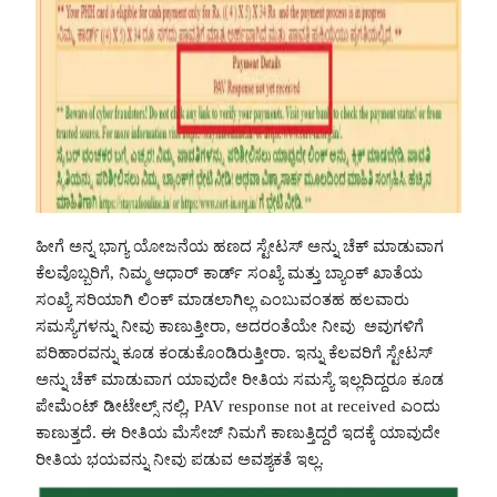
ಹೀಗೆ ಅನ್ನ ಭಾಗ್ಯ ಯೋಜನೆಯ ಹಣದ ಸ್ಟೇಟಸ್ ಅನ್ನು ಚೆಕ್ ಮಾಡುವಾಗ
ಕೆಲವೊಬ್ಬರಿಗೆ, ನಿಮ್ಮ ಆಧಾರ್ ಕಾರ್ಡ್ ಸಂಖ್ಯೆ ಮತ್ತು ಬ್ಯಾಂಕ್ ಖಾತೆಯ
ಸಂಖ್ಯೆ ಸರಿಯಾಗಿ ಲಿಂಕ್ ಮಾಡಲಾಗಿಲ್ಲ ಎಂಬುವಂತಹ ಹಲವಾರು
ಸಮಸ್ಯೆಗಳನ್ನು ನೀವು ಕಾಣುತ್ತೀರಾ, ಅದರಂತೆಯೇ ನೀವು ಅವುಗಳಿಗೆ
ಪರಿಹಾರವನ್ನು ಕೂಡ ಕಂಡುಕೊಂಡಿರುತ್ತೀರಾ. ಇನ್ನು ಕೆಲವರಿಗೆ ಸ್ಟೇಟಸ್
ಅನ್ನು ಚೆಕ್ ಮಾಡುವಾಗ ಯಾವುದೇ ರೀತಿಯ ಸಮಸ್ಯೆ ಇಲ್ಲದಿದ್ದರೂ ಕೂಡ
ಪೇಮೆಂಟ್ ಡೀಟೇಲ್ಸ್ ನಲ್ಲಿ, PAV response not at received ಎಂದು
ಕಾಣುತ್ತದೆ. ಈ ರೀತಿಯ ಮೆಸೇಜ್ ನಿಮಗೆ ಕಾಣುತ್ತಿದ್ದರೆ ಇದಕ್ಕೆ ಯಾವುದೇ
ರೀತಿಯ ಭಯವನ್ನು ನೀವು ಪಡುವ ಅವಶ್ಯಕತೆ ಇಲ್ಲ.