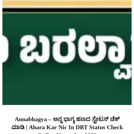
Annabhagya – ಅನ್ನ ಭಾಗ್ಯ ಹಣದ ಸ್ಟೇಟಸ್ ಚೆಕ್
ಮಾಡಿ | Ahara Kar Nic In DBT Status Check