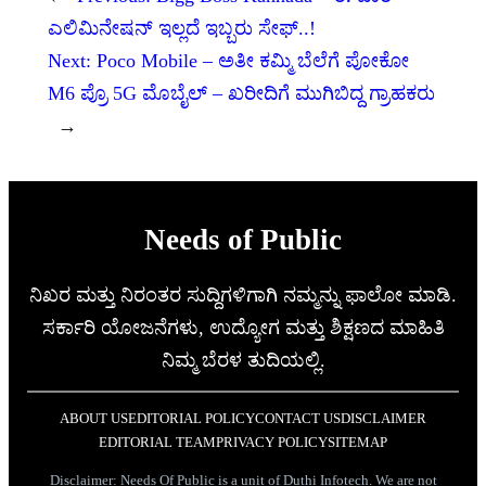
ಎಲಿಮಿನೇಷನ್ ಇಲ್ಲದೆ ಇಬ್ಬರು ಸೇಫ್..!
Next:
Poco Mobile – ಅತೀ ಕಮ್ಮಿ ಬೆಲೆಗೆ ಪೋಕೋ
M6 ಪ್ರೊ 5G ಮೊಬೈಲ್ – ಖರೀದಿಗೆ ಮುಗಿಬಿದ್ದ ಗ್ರಾಹಕರು
→
Needs of Public
ನಿಖರ ಮತ್ತು ನಿರಂತರ ಸುದ್ದಿಗಳಿಗಾಗಿ ನಮ್ಮನ್ನು ಫಾಲೋ ಮಾಡಿ.
ಸರ್ಕಾರಿ ಯೋಜನೆಗಳು, ಉದ್ಯೋಗ ಮತ್ತು ಶಿಕ್ಷಣದ ಮಾಹಿತಿ
ನಿಮ್ಮ ಬೆರಳ ತುದಿಯಲ್ಲಿ.
ABOUT US
EDITORIAL POLICY
CONTACT US
DISCLAIMER
EDITORIAL TEAM
PRIVACY POLICY
SITEMAP
Disclaimer: Needs Of Public is a unit of Duthi Infotech. We are not