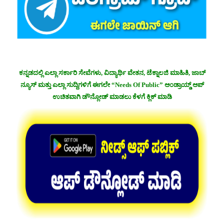
ಕನ್ನಡದಲ್ಲಿ ಎಲ್ಲಾ ಸರ್ಕಾರಿ ಸೇವೆಗಳು, ವಿದ್ಯಾರ್ಥಿ ವೇತನ, ಟೆಕ್ನಾಲಜಿ ಮಾಹಿತಿ, ಜಾಬ್
ನ್ಯೂಸ್ ಮತ್ತು ಎಲ್ಲಾ ಸುದ್ದಿಗಳಿಗೆ ಈಗಲೇ “Needs Of Public” ಆಂಡ್ರಾಯ್ಡ್ ಆಪ್
ಉಚಿತವಾಗಿ ಡೌನ್ಲೋಡ್ ಮಾಡಲು ಕೆಳಗೆ ಕ್ಲಿಕ್ ಮಾಡಿ