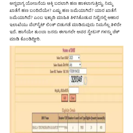
ಅನ್ನಭಾಗ್ಯ ಯೋಜನೆಯ ಅಕ್ಕಿ ಬದಲಾಗಿ ಹಣ ಹಾಕಲಾಗುತ್ತಿದ್ದು, ನಿಮ್ಮ
ಖಾತೆಗೆ ಹಣ ಬಂದಿದೆಯೇ? ಎಷ್ಟು ಹಣ ಜಮೆಯಾಗಿದೆ? ಯಾರ ಖಾತೆಗೆ
ಜಮೆಯಾಗಿದೆ? ಎಂಬ ಇತ್ಯಾದಿ ಮಾಹಿತಿ ತಿಳಿಸಿಕೊಡುವ ನಿಟ್ಟಿನಲ್ಲಿ ಆಹಾರ
ಇಲಾಖೆಯು ವೆಬ್‌ಸೈಟ್‌ ಲಿಂಕ್‌ ಬಿಡುಗಡೆ ಮಾಡಿರುವುದು ನಿಮಗೆಲ್ಲ ತಿಳಿದೇ
ಇದೆ. ಹಾಗೆಯೇ ತುಂಬಾ ಜನರು ಈಗಾಗಲೇ ಅವರ ಸ್ಟೇಟಸ್ ಗಳನ್ನು ಚೆಕ್
ಮಾಡಿ ಕೊಂಡಿದ್ದೀರಿ.