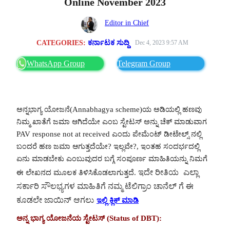
Online November 2023
Editor in Chief
CATEGORIES:
ಕರ್ನಾಟಕ ಸುದ್ದಿ
Dec 4, 2023 9:57 AM
WhatsApp Group
Telegram Group
ಅನ್ನಭಾಗ್ಯ ಯೋಜನೆ(Annabhagya scheme)ಯ ಅಡಿಯಲ್ಲಿ ಹಣವು
ನಿಮ್ಮ ಖಾತೆಗೆ ಜಮಾ ಆಗಿದೆಯೇ ಎಂಬ ಸ್ಟೇಟಸ್ ಅನ್ನು ಚೆಕ್ ಮಾಡುವಾಗ
PAV response not at received ಎಂದು ಪೇಮೆಂಟ್ ಡೀಟೇಲ್ಸ್ ನಲ್ಲಿ
ಬಂದರೆ ಹಣ ಜಮಾ ಆಗುತ್ತದೆಯೇ? ಇಲ್ಲವೇ?, ಇಂತಹ ಸಂದರ್ಭದಲ್ಲಿ
ಏನು ಮಾಡಬೇಕು ಎಂಬುವುದರ ಬಗ್ಗೆ ಸಂಪೂರ್ಣ ಮಾಹಿತಿಯನ್ನು ನಿಮಗೆ
ಇದೇ ರೀತಿಯ ಎಲ್ಲಾ
ಈ ಲೇಖನದ ಮೂಲಕ ತಿಳಿಸಿಕೊಡಲಾಗುತ್ತದೆ.
ಸರ್ಕಾರಿ ಸೌಲಭ್ಯಗಳ ಮಾಹಿತಿಗೆ ನಮ್ಮ ಟೆಲಿಗ್ರಾಂ ಚಾನೆಲ್ ಗೆ ಈ
ಕೂಡಲೇ ಜಾಯಿನ್ ಆಗಲು
ಇಲ್ಲಿ ಕ್ಲಿಕ್ ಮಾಡಿ
ಅನ್ನ ಭಾಗ್ಯ ಯೋಜನೆಯ ಸ್ಟೇಟಸ್ (Status of DBT):