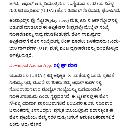
ಹೌದು, ಆಧಾರ್ ಅನ್ನು ನಿಯಂತ್ರಿಸುವ ಸಂಸ್ಥೆಯಾದ ಭಾರತೀಯ ವಿಶಿಷ್ಟ
ಗುರುತಿನ ಪ್ರಾಧಿಕಾರ (UIDAI) ಹೊಸ ಡಿಜಿಟಲ್ ಸೇವೆಯನ್ನು ಘೋಷಿಸಿದೆ.
ಆಂಡ್ರಾಯ್ಡ್‌ನ ಪ್ಲೇ ಸ್ಟೋರ್(play store) ಮತ್ತು iOS ನ ಆಪ್ ಸ್ಟೋರ್‌ನಲ್ಲಿ
ಬಿಡುಗಡೆ ಮಾಡಲಾದ ಈ ಅಪ್ಲಿಕೇಶನ್ ಶೀಘ್ರದಲ್ಲೇ ಮೊಬೈಲ್ ಸಂಖ್ಯೆ
ನವೀಕರಣವನ್ನು ಸಾಧ್ಯ ಮಾಡಿಕೊಡುತ್ತದೆ. ಹೊಸ ಸಾಮರ್ಥ್ಯವು
ಅಪ್ಲಿಕೇಶನ್‌ಗೆ ಹೊಸ ಸಂಖ್ಯೆಯನ್ನು ಲಿಂಕ್ ಮಾಡಲು ಬಳಕೆದಾರರು ಒಂದು-
ಬಾರಿ ಪಾಸ್‌ವರ್ಡ್ (OTP) ಮತ್ತು ಮುಖ ದೃಢೀಕರಣವನ್ನು ಹಂಚಿಕೊಳ್ಳುವ
ಅಗತ್ಯವಿರುತ್ತದೆ.
Download Aadhar App:
ಇಲ್ಲಿ ಕ್ಲಿಕ್ ಮಾಡಿ
ಯುಐಡಿಎಐ (UIDAI) ತನ್ನ ಅಧಿಕೃತ ‘X’ ಖಾತೆಯಲ್ಲಿ ಒಂದು ಪ್ರಕಟಣೆ
ನೀಡಿದ್ದು, ಇನ್ನು ಮುಂದೆ ನಾಗರಿಕರು ತಮ್ಮ ಆಧಾರ್ ಕಾರ್ಡ್‌ನಲ್ಲಿ
ನೋಂದಾಯಿಸಲಾದ ಮೊಬೈಲ್ ಸಂಖ್ಯೆಯನ್ನು ಮನೆಯಿಂದಲೇ
ನವೀಕರಿಸಬಹುದು ಎಂದು ಸ್ಪಷ್ಟಪಡಿಸಿದೆ. ಈ ಟ್ವೀಟ್‌ನಲ್ಲಿ ಈ ಹೊಸ
ಸೌಲಭ್ಯ ಯಾವಾಗ ಪ್ರಾರಂಭವಾಗಲಿದೆ ಎಂಬುದರ ಕುರಿತು ನಿಖರವಾದ
ದಿನಾಂಕವನ್ನು ತಿಳಿಸದಿದ್ದರೂ, ಪ್ರಸ್ತುತ ಜಾರಿಯಲ್ಲಿರುವ ವಿಧಾನಕ್ಕಿಂತ ಈ
ಹೊಸ ಪ್ರಕ್ರಿಯೆಯು ಹೆಚ್ಚು ಸರಳ ಮತ್ತು ಜನರಿಗೆ ಅನುಕೂಲಕರವಾಗಲಿದೆ
ಎಂದು ಅದು ಹೇಳಿದೆ.