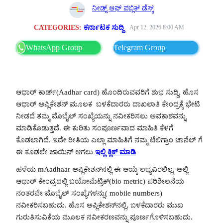
ನೀಡ್ಸ್ ಆಫ್ ಪಬ್ಲಿಕ್ ಡೆಸ್ಕ್
CATEGORIES:
ಕರ್ನಾಟಕ ಸುದ್ದಿ
Apr 12, 2026 8:00 AM
WhatsApp Group
Telegram Group
ಆಧಾರ್ ಕಾರ್ಡ್(Aadhar card) ಹೊಂದಿರುವವರಿಗೆ ಶುಭ ಸುದ್ದಿ. ಹೊಸ
ಆಧಾರ್ ಅಪ್ಲಿಕೇಶನ್ ಮೂಲಕ ಬಳಕೆದಾರರು ದಾಖಲಾತಿ ಕೇಂದ್ರಕ್ಕೆ ಭೇಟಿ
ನೀಡದೆ ತಮ್ಮ ಮೊಬೈಲ್ ಸಂಖ್ಯೆಯನ್ನು ನವೀಕರಿಸಲು ಅವಕಾಶವನ್ನು
ಮಾಡಿಕೊಡುತ್ತದೆ. ಈ ಕುರಿತು ಸಂಪೂರ್ಣವಾದ ಮಾಹಿತಿ ಕೆಳಗೆ
ಕೊಡಲಾಗಿದೆ. ಇದೇ ರೀತಿಯ ಎಲ್ಲಾ ಮಾಹಿತಿಗೆ ನಮ್ಮ ಟೆಲಿಗ್ರಾಂ ಚಾನೆಲ್ ಗೆ
ಈ ಕೂಡಲೇ ಜಾಯಿನ್ ಆಗಲು
ಇಲ್ಲಿ ಕ್ಲಿಕ್ ಮಾಡಿ
ಹಳೆಯ mAadhaar ಅಪ್ಲಿಕೇಶನ್‌ನಲ್ಲಿ ಈ ಆಯ್ಕೆ ಲಭ್ಯವಿರಲಿಲ್ಲ, ಅಲ್ಲಿ
ಆಧಾರ್ ಕೇಂದ್ರದಲ್ಲಿ ಬಯೋಮೆಟ್ರಿಕ್(bio metric) ಪರಿಶೀಲನೆಯ
ನಂತರವೇ ಮೊಬೈಲ್ ಸಂಖ್ಯೆಗಳನ್ನು( mobile numbers)
ನವೀಕರಿಸಬಹುದು. ಹೊಸ ಅಪ್ಲಿಕೇಶನ್‌ನಲ್ಲಿ, ಬಳಕೆದಾರರು ಮುಖ
ಗುರುತಿಸುವಿಕೆಯ ಮೂಲಕ ನವೀಕರಣವನ್ನು ಪೂರ್ಣಗೊಳಿಸಬಹುದು.