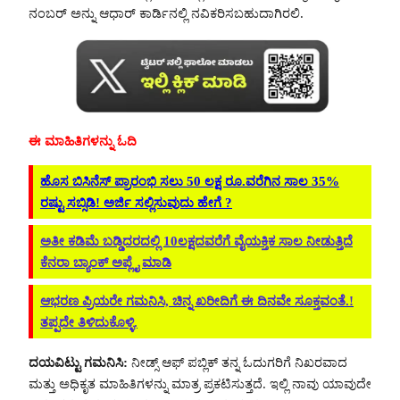
ನಂಬರ್ ಅನ್ನು ಆಧಾರ್ ಕಾರ್ಡಿನಲ್ಲಿ ನವಿಕರಿಸಬಹುದಾಗಿರಲಿ.
ಈ ಮಾಹಿತಿಗಳನ್ನು ಓದಿ
ಹೊಸ ಬಿಸಿನೆಸ್ ಪ್ರಾರಂಭಿ ಸಲು 50 ಲಕ್ಷ ರೂ.ವರೆಗಿನ ಸಾಲ 35%
ರಷ್ಟು ಸಬ್ಸಿಡಿ! ಅರ್ಜಿ ಸಲ್ಲಿಸುವುದು ಹೇಗೆ ?
ಅತೀ ಕಡಿಮೆ ಬಡ್ಡಿದರದಲ್ಲಿ 10ಲಕ್ಷದವರೆಗೆ ವೈಯಕ್ತಿಕ ಸಾಲ ನೀಡುತ್ತಿದೆ
ಕೆನರಾ ಬ್ಯಾಂಕ್ ಅಪ್ಲೈ ಮಾಡಿ
ಆಭರಣ ಪ್ರಿಯರೇ ಗಮನಿಸಿ, ಚಿನ್ನ ಖರೀದಿಗೆ ಈ ದಿನವೇ ಸೂಕ್ತವಂತೆ.!
ತಪ್ಪದೇ ತಿಳಿದುಕೊಳ್ಳಿ.
ದಯವಿಟ್ಟು ಗಮನಿಸಿ:
ನೀಡ್ಸ್ ಆಫ್ ಪಬ್ಲಿಕ್ ತನ್ನ ಓದುಗರಿಗೆ ನಿಖರವಾದ
ಮತ್ತು ಅಧಿಕೃತ ಮಾಹಿತಿಗಳನ್ನು ಮಾತ್ರ ಪ್ರಕಟಿಸುತ್ತದೆ. ಇಲ್ಲಿ ನಾವು ಯಾವುದೇ