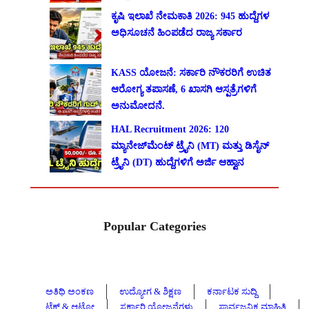
ಕೃಷಿ ಇಲಾಖೆ ನೇಮಕಾತಿ 2026: 945 ಹುದ್ದೆಗಳ
ಅಧಿಸೂಚನೆ ಹಿಂಪಡೆದ ರಾಜ್ಯ ಸರ್ಕಾರ
KASS ಯೋಜನೆ: ಸರ್ಕಾರಿ ನೌಕರರಿಗೆ ಉಚಿತ
ಆರೋಗ್ಯ ತಪಾಸಣೆ, 6 ಖಾಸಗಿ ಆಸ್ಪತ್ರೆಗಳಿಗೆ
ಅನುಮೋದನೆ.
HAL Recruitment 2026: 120
ಮ್ಯಾನೇಜ್‌ಮೆಂಟ್ ಟ್ರೈನಿ (MT) ಮತ್ತು ಡಿಸೈನ್
ಟ್ರೈನಿ (DT) ಹುದ್ದೆಗಳಿಗೆ ಅರ್ಜಿ ಆಹ್ವಾನ
Popular Categories
ಅತಿಥಿ ಅಂಕಣ
ಉದ್ಯೋಗ & ಶಿಕ್ಷಣ
ಕರ್ನಾಟಕ ಸುದ್ದಿ
ಟೆಕ್ & ಆಟೋ
ಸರ್ಕಾರಿ ಯೋಜನೆಗಳು
ಸಾರ್ವಜನಿಕ ಮಾಹಿತಿ