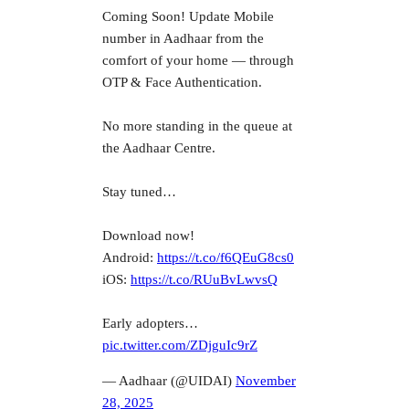
Coming Soon! Update Mobile
number in Aadhaar from the
comfort of your home — through
OTP & Face Authentication.
No more standing in the queue at
the Aadhaar Centre.
Stay tuned…
Download now!
Android:
https://t.co/f6QEuG8cs0
iOS:
https://t.co/RUuBvLwvsQ
Early adopters…
pic.twitter.com/ZDjguIc9rZ
— Aadhaar (@UIDAI)
November
28, 2025