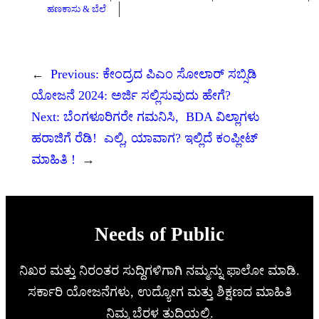
ಹಣಕಾಸು & ಬೆಲೆ
←
Previous:
ಕೇಂದ್ರದ ಪಿಎಂ ಸೋಲಾರ್ ಸಬ್ಸಿಡಿ
ಯೋಜನೆ 2024: ಅರ್ಜಿ ಸಲ್ಲಿಸುವುದು ಹೇಗೆ?
Next:
ಬೆಂಗಳೂರಿಗರೇ ಗಮನಿಸಿ, BDA ವಿಲ್ಲಾಗಳು
ಹರಾಜಿಗೆ ರೆಡಿ! ಎಲ್ಲಿ, ಯಾವಾಗ? ಇಲ್ಲಿದೆ ಕಂಪ್ಲೀಟ್
ಮಾಹಿತಿ !
→
Needs of Public
ನಿಖರ ಮತ್ತು ನಿರಂತರ ಸುದ್ದಿಗಳಿಗಾಗಿ ನಮ್ಮನ್ನು ಫಾಲೋ ಮಾಡಿ.
ಸರ್ಕಾರಿ ಯೋಜನೆಗಳು, ಉದ್ಯೋಗ ಮತ್ತು ಶಿಕ್ಷಣದ ಮಾಹಿತಿ
ನಿಮ್ಮ ಬೆರಳ ತುದಿಯಲ್ಲಿ.