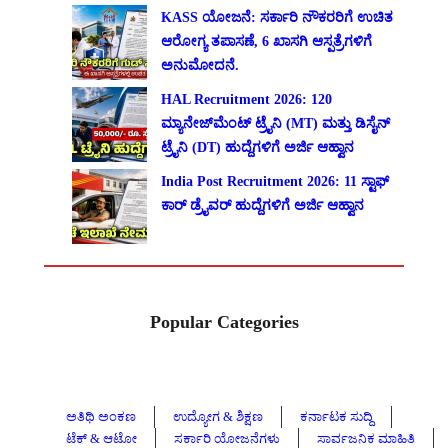
KASS ಯೋಜನೆ: ಸರ್ಕಾರಿ ನೌಕರರಿಗೆ ಉಚಿತ
ಆರೋಗ್ಯ ತಪಾಸಣೆ, 6 ಖಾಸಗಿ ಆಸ್ಪತ್ರೆಗಳಿಗೆ
ಅನುಮೋದನೆ.
HAL Recruitment 2026: 120
ಮ್ಯಾನೇಜ್‌ಮೆಂಟ್ ಟ್ರೈನಿ (MT) ಮತ್ತು ಡಿಸೈನ್
ಟ್ರೈನಿ (DT) ಹುದ್ದೆಗಳಿಗೆ ಅರ್ಜಿ ಆಹ್ವಾನ
India Post Recruitment 2026: 11 ಸ್ಟಾಫ್
ಕಾರ್ ಡ್ರೈವರ್ ಹುದ್ದೆಗಳಿಗೆ ಅರ್ಜಿ ಆಹ್ವಾನ
Popular Categories
ಅತಿಥಿ ಅಂಕಣ
ಉದ್ಯೋಗ & ಶಿಕ್ಷಣ
ಕರ್ನಾಟಕ ಸುದ್ದಿ
ಟೆಕ್ & ಆಟೋ
ಸರ್ಕಾರಿ ಯೋಜನೆಗಳು
ಸಾರ್ವಜನಿಕ ಮಾಹಿತಿ