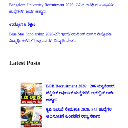
Bangalore University Recruitment 2026: ವಿವಿಧ ಅತಿಥಿ ಉಪನ್ಯಾಸಕರ
ಹುದ್ದೆಗಳಿಗೆ ಅರ್ಜಿ ಆಹ್ವಾನ.
ಉದ್ಯೋಗ & ಶಿಕ್ಷಣ
Blue Star Scholarship 2026-27: ಇಂಜಿನಿಯರಿಂಗ್ ಹಾಗೂ ಡಿಪ್ಲೊಮಾ
ವಿದ್ಯಾರ್ಥಿಗಳಿಗೆ ₹1 ಲಕ್ಷದವರೆಗೆ ವಿದ್ಯಾರ್ಥಿವೇತನ
Latest Posts
BOB Recruitment 2026: 206 ಮ್ಯಾನೇಜರ್,
ಟೆಕ್ನಿಕಲ್ ಆಫೀಸರ್ ಹುದ್ದೆಗಳಿಗೆ ಆನ್‌ಲೈನ್ ಅರ್ಜಿ
ಆಹ್ವಾನ
ಕೃಷಿ ಇಲಾಖೆ ನೇಮಕಾತಿ 2026: 945 ಹುದ್ದೆಗಳ
ಅಧಿಸೂಚನೆ ಹಿಂಪಡೆದ ರಾಜ್ಯ ಸರ್ಕಾರ