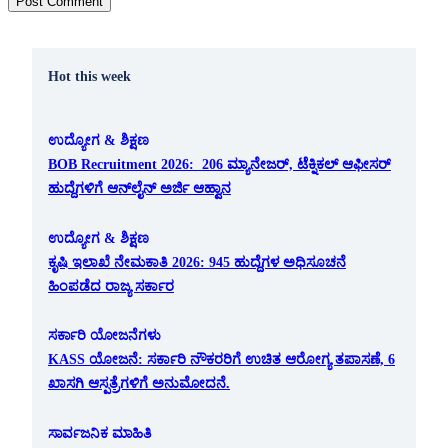
Hot this week
ಉದ್ಯೋಗ & ಶಿಕ್ಷಣ
BOB Recruitment 2026: 206 ಮ್ಯಾನೇಜರ್, ಟೆಕ್ನಿಕಲ್ ಆಫೀಸರ್
ಹುದ್ದೆಗಳಿಗೆ ಆನ್‌ಲೈನ್ ಅರ್ಜಿ ಆಹ್ವಾನ
ಉದ್ಯೋಗ & ಶಿಕ್ಷಣ
ಕೃಷಿ ಇಲಾಖೆ ನೇಮಕಾತಿ 2026: 945 ಹುದ್ದೆಗಳ ಅಧಿಸೂಚನೆ
ಹಿಂಪಡೆದ ರಾಜ್ಯ ಸರ್ಕಾರ
ಸರ್ಕಾರಿ ಯೋಜನೆಗಳು
KASS ಯೋಜನೆ: ಸರ್ಕಾರಿ ನೌಕರರಿಗೆ ಉಚಿತ ಆರೋಗ್ಯ ತಪಾಸಣೆ, 6
ಖಾಸಗಿ ಆಸ್ಪತ್ರೆಗಳಿಗೆ ಅನುಮೋದನೆ.
ಸಾರ್ವಜನಿಕ ಮಾಹಿತಿ