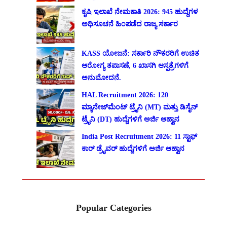
ಕೃಷಿ ಇಲಾಖೆ ನೇಮಕಾತಿ 2026: 945 ಹುದ್ದೆಗಳ
ಅಧಿಸೂಚನೆ ಹಿಂಪಡೆದ ರಾಜ್ಯ ಸರ್ಕಾರ
KASS ಯೋಜನೆ: ಸರ್ಕಾರಿ ನೌಕರರಿಗೆ ಉಚಿತ
ಆರೋಗ್ಯ ತಪಾಸಣೆ, 6 ಖಾಸಗಿ ಆಸ್ಪತ್ರೆಗಳಿಗೆ
ಅನುಮೋದನೆ.
HAL Recruitment 2026: 120
ಮ್ಯಾನೇಜ್‌ಮೆಂಟ್ ಟ್ರೈನಿ (MT) ಮತ್ತು ಡಿಸೈನ್
ಟ್ರೈನಿ (DT) ಹುದ್ದೆಗಳಿಗೆ ಅರ್ಜಿ ಆಹ್ವಾನ
India Post Recruitment 2026: 11 ಸ್ಟಾಫ್
ಕಾರ್ ಡ್ರೈವರ್ ಹುದ್ದೆಗಳಿಗೆ ಅರ್ಜಿ ಆಹ್ವಾನ
Popular Categories