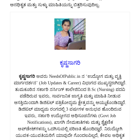
ಅನಧಿಕೃತ ಮತ್ತು ಸುಳ್ಳು ಮಾಹಿತಿಯನ್ನು ಬಿತ್ತರಿಸುವುದಿಲ್ಲ.
ಕೃಷ್ಣಸಾಗರಿ
ಕೃಷ್ಣಸಾಗರಿ
ಅವರು NeedsOfPublic.in ನ ‘ಉದ್ಯೋಗ ಮತ್ತು ವೃತ್ತಿ
ಮಾರ್ಗದರ್ಶನ’ (Job Updates & Career) ವಿಭಾಗದ ಮುಖ್ಯಸ್ಥರಾಗಿದ್ದಾರೆ.
ತುಮಕೂರಿನ ಸರ್ಕಾರಿ ನರ್ಸಿಂಗ್ ಕಾಲೇಜಿನಿಂದ B.Sc (Nursing) ಪದವಿ
ಪಡೆದಿರುವ ಇವರು, ಸಾರ್ವಜನಿಕ ಜಾಗೃತಿ ಮತ್ತು ಮಾಹಿತಿ ನೀಡುವ
ಆಸಕ್ತಿಯಿಂದಾಗಿ ಡಿಜಿಟಲ್ ಪತ್ರಿಕೋದ್ಯಮ ಕ್ಷೇತ್ರವನ್ನು ಆಯ್ದುಕೊಂಡಿದ್ದಾರೆ.
ಡಿಜಿಟಲ್ ಮಾಧ್ಯಮ ರಂಗದಲ್ಲಿ 3 ವರ್ಷಗಳ ಅನುಭವ ಹೊಂದಿರುವ
ಇವರು, ಸರ್ಕಾರಿ ಉದ್ಯೋಗದ ಅಧಿಸೂಚನೆಗಳು (Govt Job
Notifications), ಖಾಸಗಿ ನೇಮಕಾತಿಗಳು ಮತ್ತು ಶೈಕ್ಷಣಿಕ
ಅಪ್‌ಡೇಟ್‌ಗಳನ್ನು ಒದಗಿಸುವಲ್ಲಿ ಪರಿಣತಿ ಹೊಂದಿದ್ದಾರೆ. ನಿರುದ್ಯೋಗಿ
ಯುವಕ-ಯುವತಿಯರಿಗೆ ಯಾವುದೇ ಗೊಂದಲವಿಲ್ಲದೆ, ಕೇವಲ ಅಧಿಕೃತ