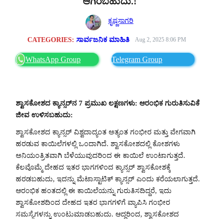
ಆಗಿರಬಹುದು.!
ಕೃಷ್ಣಸಾಗರಿ
CATEGORIES:
ಸಾರ್ವಜನಿಕ ಮಾಹಿತಿ
Aug 2, 2025 8:06 PM
WhatsApp Group
Telegram Group
ಶ್ವಾಸಕೋಶದ ಕ್ಯಾನ್ಸರ್‌ನ 7 ಪ್ರಮುಖ ಲಕ್ಷಣಗಳು: ಆರಂಭಿಕ ಗುರುತಿಸುವಿಕೆ
ಜೀವ ಉಳಿಸಬಹುದು:
ಶ್ವಾಸಕೋಶದ ಕ್ಯಾನ್ಸರ್ ವಿಶ್ವದಾದ್ಯಂತ ಅತ್ಯಂತ ಗಂಭೀರ ಮತ್ತು ವೇಗವಾಗಿ
ಹರಡುವ ಕಾಯಿಲೆಗಳಲ್ಲಿ ಒಂದಾಗಿದೆ. ಶ್ವಾಸಕೋಶದಲ್ಲಿ ಕೋಶಗಳು
ಅನಿಯಂತ್ರಿತವಾಗಿ ಬೆಳೆಯುವುದರಿಂದ ಈ ಕಾಯಿಲೆ ಉಂಟಾಗುತ್ತದೆ.
ಕೆಲವೊಮ್ಮೆ ದೇಹದ ಇತರ ಭಾಗಗಳಿಂದ ಕ್ಯಾನ್ಸರ್ ಶ್ವಾಸಕೋಶಕ್ಕೆ
ಹರಡಬಹುದು, ಇದನ್ನು ಮೆಟಾಸ್ಟಾಟಿಕ್ ಕ್ಯಾನ್ಸರ್ ಎಂದು ಕರೆಯಲಾಗುತ್ತದೆ.
ಆರಂಭಿಕ ಹಂತದಲ್ಲಿ ಈ ಕಾಯಿಲೆಯನ್ನು ಗುರುತಿಸದಿದ್ದರೆ, ಇದು
ಶ್ವಾಸಕೋಶದಿಂದ ದೇಹದ ಇತರ ಭಾಗಗಳಿಗೆ ವ್ಯಾಪಿಸಿ ಗಂಭೀರ
ಸಮಸ್ಯೆಗಳನ್ನು ಉಂಟುಮಾಡಬಹುದು. ಆದ್ದರಿಂದ, ಶ್ವಾಸಕೋಶದ