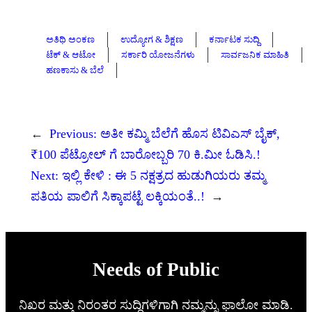
ಅತಿಥಿ ಅಂಕಣ
ಉದ್ಯೋಗ & ಶಿಕ್ಷಣ
ಕರ್ನಾಟಕ ಸುದ್ದಿ
ಟೆಕ್ & ಆಟೋ
ಸರ್ಕಾರಿ ಯೋಜನೆಗಳು
ಸಾರ್ವಜನಿಕ ಮಾಹಿತಿ
ಹಣಕಾಸು & ಬೆಲೆ
←
Previous:
ಅತೀ ಕಮ್ಮಿ ಬೆಲೆಗೆ ಹೊಸ ಟಿವಿಎಸ್ ಬೈಕ್,
₹100 ಪೆಟ್ರೋಲ್ ಗೆ ಬಾರೋಬ್ಬರಿ 70 ಕಿ.ಮೀ ಓಡಿಸಿ.!
Next:
ಇಲ್ಲಿ ಕೇಳಿ : ಈ 5 ನಕ್ಷತ್ರದ ಹುಡುಗಿಯರು ತಮ್ಮ
ಪತಿಯ ಪಾಲಿಗೆ ಸಿಕ್ಕಾಪಟ್ಟೆ ಲಕ್ಕಿಯಂತೆ..!
→
Needs of Public
ನಿಖರ ಮತ್ತು ನಿರಂತರ ಸುದ್ದಿಗಳಿಗಾಗಿ ನಮ್ಮನ್ನು ಫಾಲೋ ಮಾಡಿ.