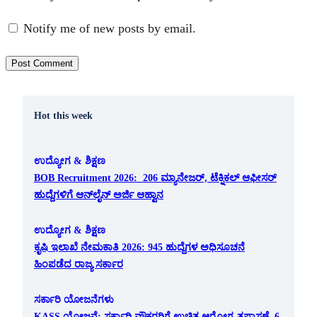
Notify me of new posts by email.
Hot this week
ಉದ್ಯೋಗ & ಶಿಕ್ಷಣ
BOB Recruitment 2026: 206 ಮ್ಯಾನೇಜರ್, ಟೆಕ್ನಿಕಲ್ ಆಫೀಸರ್
ಹುದ್ದೆಗಳಿಗೆ ಆನ್‌ಲೈನ್ ಅರ್ಜಿ ಆಹ್ವಾನ
ಉದ್ಯೋಗ & ಶಿಕ್ಷಣ
ಕೃಷಿ ಇಲಾಖೆ ನೇಮಕಾತಿ 2026: 945 ಹುದ್ದೆಗಳ ಅಧಿಸೂಚನೆ
ಹಿಂಪಡೆದ ರಾಜ್ಯ ಸರ್ಕಾರ
ಸರ್ಕಾರಿ ಯೋಜನೆಗಳು
KASS ಯೋಜನೆ: ಸರ್ಕಾರಿ ನೌಕರರಿಗೆ ಉಚಿತ ಆರೋಗ್ಯ ತಪಾಸಣೆ, 6