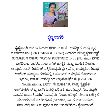
ಕೃಷ್ಣಸಾಗರಿ
ಕೃಷ್ಣಸಾಗರಿ
ಅವರು NeedsOfPublic.in ನ ‘ಉದ್ಯೋಗ ಮತ್ತು ವೃತ್ತಿ
ಮಾರ್ಗದರ್ಶನ’ (Job Updates & Career) ವಿಭಾಗದ ಮುಖ್ಯಸ್ಥರಾಗಿದ್ದಾರೆ.
ತುಮಕೂರಿನ ಸರ್ಕಾರಿ ನರ್ಸಿಂಗ್ ಕಾಲೇಜಿನಿಂದ B.Sc (Nursing) ಪದವಿ
ಪಡೆದಿರುವ ಇವರು, ಸಾರ್ವಜನಿಕ ಜಾಗೃತಿ ಮತ್ತು ಮಾಹಿತಿ ನೀಡುವ
ಆಸಕ್ತಿಯಿಂದಾಗಿ ಡಿಜಿಟಲ್ ಪತ್ರಿಕೋದ್ಯಮ ಕ್ಷೇತ್ರವನ್ನು ಆಯ್ದುಕೊಂಡಿದ್ದಾರೆ.
ಡಿಜಿಟಲ್ ಮಾಧ್ಯಮ ರಂಗದಲ್ಲಿ 3 ವರ್ಷಗಳ ಅನುಭವ ಹೊಂದಿರುವ
ಇವರು, ಸರ್ಕಾರಿ ಉದ್ಯೋಗದ ಅಧಿಸೂಚನೆಗಳು (Govt Job
Notifications), ಖಾಸಗಿ ನೇಮಕಾತಿಗಳು ಮತ್ತು ಶೈಕ್ಷಣಿಕ
ಅಪ್‌ಡೇಟ್‌ಗಳನ್ನು ಒದಗಿಸುವಲ್ಲಿ ಪರಿಣತಿ ಹೊಂದಿದ್ದಾರೆ. ನಿರುದ್ಯೋಗಿ
ಯುವಕ-ಯುವತಿಯರಿಗೆ ಯಾವುದೇ ಗೊಂದಲವಿಲ್ಲದೆ, ಕೇವಲ ಅಧಿಕೃತ
ಮೂಲಗಳಿಂದ ಪರಿಶೀಲಿಸಿದ (Verified) ನಿಖರ ಮಾಹಿತಿಯನ್ನು
ಸಕಾಲದಲ್ಲಿ ತಲುಪಿಸುವುದೇ ಇವರ ಬರವಣಿಗೆಯ ಶೈಲಿಯಾಗಿದೆ.