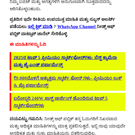
ನಿಮ್ಮ ಬಜೆಟ್ ಮತ್ತು ಅಗತ್ಯಗಳಿಗೆ ಅನುಗುಣವಾಗಿ ಸೂಕ್ತವಾದದನ್ನು
ಆರಿಸಿಕೊಳ್ಳಬಹುದು.
ಪ್ರತಿದಿನ ಇದೇ ರೀತಿಯ ಉಪಯುಕ್ತ ಮಾಹಿತಿ ಮತ್ತು ನ್ಯೂಸ್ ಅಲರ್ಟ್
ಪಡೆಯಲು
ಇಲ್ಲಿ ಕ್ಲಿಕ್ ಮಾಡಿ
?
WhatsApp Channel
ನೀಡ್ಸ್ ಆಫ್
ಪಬ್ಲಿಕ್ ವಾಟ್ಸಾಪ್ ಚಾನೆಲ್ ಸೇರಿಕೊಳ್ಳಿ
ಈ ಮಾಹಿತಿಗಳನ್ನು ಓದಿ
2025ರ ಟಾಪ್ 5 ಪ್ರೀಮಿಯಂ ಸ್ಮಾರ್ಟ್‌ಫೋನ್‌ಗಳು: ಬೆಸ್ಟ್ ಕ್ಯಾಮೆರಾ
ಮತ್ತು ಹೈ-ಎಂಡ್ ಪರ್ಫಾರ್ಮೆನ್ಸ್
₹9,000ದೊಳಗೆ ಅತ್ಯುತ್ತಮ ಸ್ಮಾರ್ಟ್ ಫೋನ್ ಗಳು– ಪ್ರೀಮಿಯಂ ಲುಕ್
& ಪ್ರೊ ಪರ್ಫಾರ್ಮೆನ್ಸ್!
ಬರೋಬ್ಬರಿ 240W ಫಾಸ್ಟ್ ಚಾರ್ಜಿಂಗ್ ಹೊಂದಿರುವ ಟಾಪ್ 5
ಸ್ಮಾರ್ಟ್‌ಫೋನ್‌ಗಳು
ದಯವಿಟ್ಟು ಗಮನಿಸಿ:
ನೀಡ್ಸ್ ಆಫ್ ಪಬ್ಲಿಕ್ ತನ್ನ ಓದುಗರಿಗೆ ನಿಖರವಾದ
ಮತ್ತು ಅಧಿಕೃತ ಮಾಹಿತಿಗಳನ್ನು ಮಾತ್ರ ಪ್ರಕಟಿಸುತ್ತದೆ. ಇಲ್ಲಿ ನಾವು ಯಾವುದೇ
ಅನಧಿಕೃತ ಮತ್ತು ಸುಳ್ಳು ಮಾಹಿತಿಯನ್ನು ಬಿತ್ತರಿಸುವುದಿಲ್ಲ.