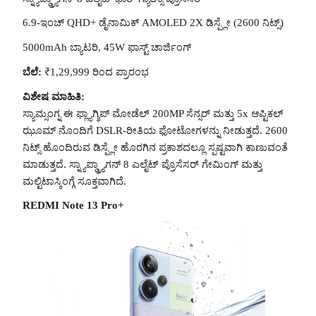
6.9-ಇಂಚ್ QHD+ ಡೈನಾಮಿಕ್ AMOLED 2X ಡಿಸ್ಪ್ಲೇ (2600 ನಿಟ್ಸ್)
5000mAh ಬ್ಯಾಟರಿ, 45W ಫಾಸ್ಟ್ ಚಾರ್ಜಿಂಗ್
ಬೆಲೆ:
₹1,29,999 ರಿಂದ ಪ್ರಾರಂಭ
ವಿಶೇಷ ಮಾಹಿತಿ:
ಸ್ಯಾಮ್ಸಂಗ್ನ ಈ ಫ್ಲ್ಯಾಗ್ಶಿಪ್ ಮೋಡೆಲ್ 200MP ಸೆನ್ಸರ್ ಮತ್ತು 5x ಆಪ್ಟಿಕಲ್
ಝೂಮ್ ನೊಂದಿಗೆ DSLR-ರೀತಿಯ ಫೋಟೋಗಳನ್ನು ನೀಡುತ್ತದೆ. 2600
ನಿಟ್ಸ್ ಹೊಂದಿರುವ ಡಿಸ್ಪ್ಲೇ ಹೊರಗಿನ ಪ್ರಕಾಶದಲ್ಲೂ ಸ್ಪಷ್ಟವಾಗಿ ಕಾಣುವಂತೆ
ಮಾಡುತ್ತದೆ. ಸ್ನ್ಯಾಪ್ಡ್ರ್ಯಾಗನ್ 8 ಎಲೈಟ್ ಪ್ರೊಸೆಸರ್ ಗೇಮಿಂಗ್ ಮತ್ತು
ಮಲ್ಟಿಟಾಸ್ಕಿಂಗ್ಗೆ ಸೂಕ್ತವಾಗಿದೆ.
REDMI Note 13 Pro+