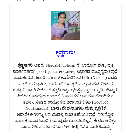
ಕೃಷ್ಣಸಾಗರಿ
ಕೃಷ್ಣಸಾಗರಿ
ಅವರು NeedsOfPublic.in ನ ‘ಉದ್ಯೋಗ ಮತ್ತು ವೃತ್ತಿ
ಮಾರ್ಗದರ್ಶನ’ (Job Updates & Career) ವಿಭಾಗದ ಮುಖ್ಯಸ್ಥರಾಗಿದ್ದಾರೆ.
ತುಮಕೂರಿನ ಸರ್ಕಾರಿ ನರ್ಸಿಂಗ್ ಕಾಲೇಜಿನಿಂದ B.Sc (Nursing) ಪದವಿ
ಪಡೆದಿರುವ ಇವರು, ಸಾರ್ವಜನಿಕ ಜಾಗೃತಿ ಮತ್ತು ಮಾಹಿತಿ ನೀಡುವ
ಆಸಕ್ತಿಯಿಂದಾಗಿ ಡಿಜಿಟಲ್ ಪತ್ರಿಕೋದ್ಯಮ ಕ್ಷೇತ್ರವನ್ನು ಆಯ್ದುಕೊಂಡಿದ್ದಾರೆ.
ಡಿಜಿಟಲ್ ಮಾಧ್ಯಮ ರಂಗದಲ್ಲಿ 3 ವರ್ಷಗಳ ಅನುಭವ ಹೊಂದಿರುವ
ಇವರು, ಸರ್ಕಾರಿ ಉದ್ಯೋಗದ ಅಧಿಸೂಚನೆಗಳು (Govt Job
Notifications), ಖಾಸಗಿ ನೇಮಕಾತಿಗಳು ಮತ್ತು ಶೈಕ್ಷಣಿಕ
ಅಪ್‌ಡೇಟ್‌ಗಳನ್ನು ಒದಗಿಸುವಲ್ಲಿ ಪರಿಣತಿ ಹೊಂದಿದ್ದಾರೆ. ನಿರುದ್ಯೋಗಿ
ಯುವಕ-ಯುವತಿಯರಿಗೆ ಯಾವುದೇ ಗೊಂದಲವಿಲ್ಲದೆ, ಕೇವಲ ಅಧಿಕೃತ
ಮೂಲಗಳಿಂದ ಪರಿಶೀಲಿಸಿದ (Verified) ನಿಖರ ಮಾಹಿತಿಯನ್ನು