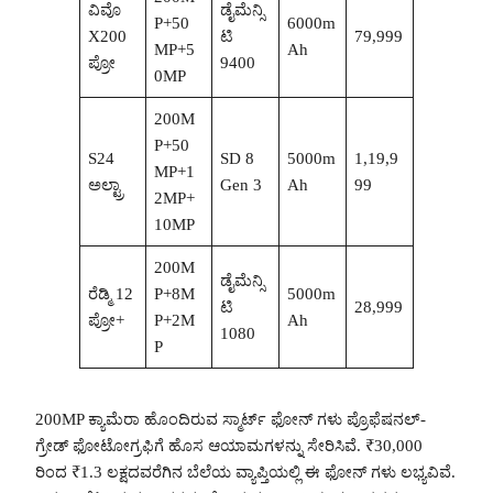
ವಿವೊ
ಡೈಮೆನ್ಸಿ
P+50
6000m
X200
ಟಿ
79,999
MP+5
Ah
ಪ್ರೋ
9400
0MP
200M
P+50
S24
SD 8
5000m
1,19,9
MP+1
ಅಲ್ಟ್ರಾ
Gen 3
Ah
99
2MP+
10MP
200M
ಡೈಮೆನ್ಸಿ
ರೆಡ್ಮಿ 12
P+8M
5000m
ಟಿ
28,999
ಪ್ರೋ+
P+2M
Ah
1080
P
200MP ಕ್ಯಾಮೆರಾ ಹೊಂದಿರುವ ಸ್ಮಾರ್ಟ್ ಫೋನ್ ಗಳು ಪ್ರೊಫೆಷನಲ್-
ಗ್ರೇಡ್ ಫೋಟೋಗ್ರಫಿಗೆ ಹೊಸ ಆಯಾಮಗಳನ್ನು ಸೇರಿಸಿವೆ. ₹30,000
ರಿಂದ ₹1.3 ಲಕ್ಷದವರೆಗಿನ ಬೆಲೆಯ ವ್ಯಾಪ್ತಿಯಲ್ಲಿ ಈ ಫೋನ್ ಗಳು ಲಭ್ಯವಿವೆ.