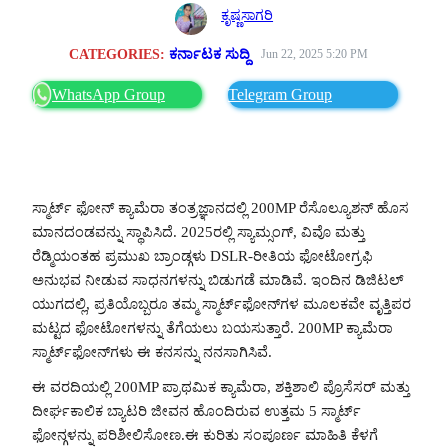
ಕೃಷ್ಣಸಾಗರಿ
CATEGORIES:
ಕರ್ನಾಟಕ ಸುದ್ದಿ
Jun 22, 2025 5:20 PM
WhatsApp Group
Telegram Group
ಸ್ಮಾರ್ಟ್ ಫೋನ್ ಕ್ಯಾಮೆರಾ ತಂತ್ರಜ್ಞಾನದಲ್ಲಿ 200MP ರೆಸೊಲ್ಯೂಶನ್ ಹೊಸ
ಮಾನದಂಡವನ್ನು ಸ್ಥಾಪಿಸಿದೆ. 2025ರಲ್ಲಿ ಸ್ಯಾಮ್ಸಂಗ್, ವಿವೊ ಮತ್ತು
ರೆಡ್ಮಿಯಂತಹ ಪ್ರಮುಖ ಬ್ರಾಂಡ್ಗಳು DSLR-ರೀತಿಯ ಫೋಟೋಗ್ರಫಿ
ಅನುಭವ ನೀಡುವ ಸಾಧನಗಳನ್ನು ಬಿಡುಗಡೆ ಮಾಡಿವೆ. ಇಂದಿನ ಡಿಜಿಟಲ್
ಯುಗದಲ್ಲಿ, ಪ್ರತಿಯೊಬ್ಬರೂ ತಮ್ಮ ಸ್ಮಾರ್ಟ್‌ಫೋನ್‌ಗಳ ಮೂಲಕವೇ ವೃತ್ತಿಪರ
ಮಟ್ಟದ ಫೋಟೋಗಳನ್ನು ತೆಗೆಯಲು ಬಯಸುತ್ತಾರೆ. 200MP ಕ್ಯಾಮೆರಾ
ಸ್ಮಾರ್ಟ್‌ಫೋನ್‌ಗಳು ಈ ಕನಸನ್ನು ನನಸಾಗಿಸಿವೆ.
ಈ ವರದಿಯಲ್ಲಿ 200MP ಪ್ರಾಥಮಿಕ ಕ್ಯಾಮೆರಾ, ಶಕ್ತಿಶಾಲಿ ಪ್ರೊಸೆಸರ್ ಮತ್ತು
ದೀರ್ಘಕಾಲಿಕ ಬ್ಯಾಟರಿ ಜೀವನ ಹೊಂದಿರುವ ಉತ್ತಮ 5 ಸ್ಮಾರ್ಟ್
ಫೋನ್ಗಳನ್ನು ಪರಿಶೀಲಿಸೋಣ.ಈ ಕುರಿತು ಸಂಪೂರ್ಣ ಮಾಹಿತಿ ಕೆಳಗೆ