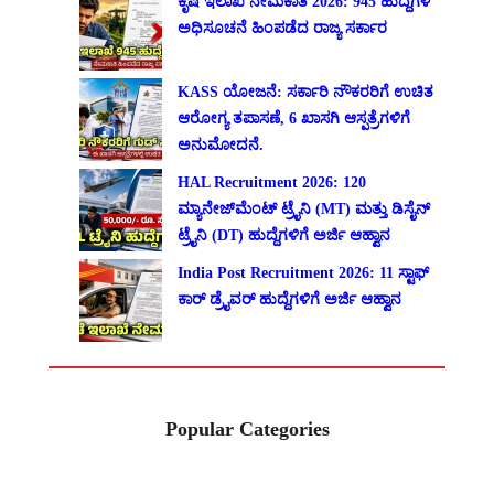
ಕೃಷಿ ಇಲಾಖೆ ನೇಮಕಾತಿ 2026: 945 ಹುದ್ದೆಗಳ
ಅಧಿಸೂಚನೆ ಹಿಂಪಡೆದ ರಾಜ್ಯ ಸರ್ಕಾರ
KASS ಯೋಜನೆ: ಸರ್ಕಾರಿ ನೌಕರರಿಗೆ ಉಚಿತ
ಆರೋಗ್ಯ ತಪಾಸಣೆ, 6 ಖಾಸಗಿ ಆಸ್ಪತ್ರೆಗಳಿಗೆ
ಅನುಮೋದನೆ.
HAL Recruitment 2026: 120
ಮ್ಯಾನೇಜ್‌ಮೆಂಟ್ ಟ್ರೈನಿ (MT) ಮತ್ತು ಡಿಸೈನ್
ಟ್ರೈನಿ (DT) ಹುದ್ದೆಗಳಿಗೆ ಅರ್ಜಿ ಆಹ್ವಾನ
India Post Recruitment 2026: 11 ಸ್ಟಾಫ್
ಕಾರ್ ಡ್ರೈವರ್ ಹುದ್ದೆಗಳಿಗೆ ಅರ್ಜಿ ಆಹ್ವಾನ
Popular Categories