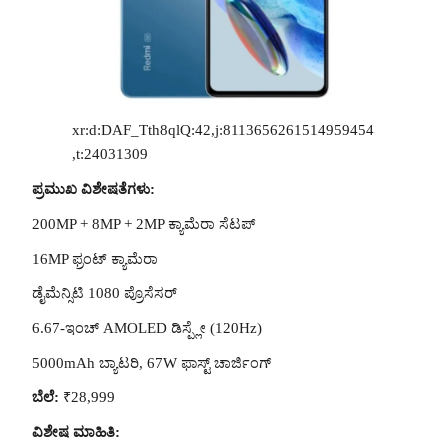
xr:d:DAF_Tth8qlQ:42,j:8113656261514959454
,t:24031309
ಪ್ರಮುಖ ವಿಶೇಷತೆಗಳು:
200MP + 8MP + 2MP ಕ್ಯಾಮೆರಾ ಸೆಟಪ್
16MP ಫ್ರಂಟ್ ಕ್ಯಾಮೆರಾ
ಡೈಮೆನ್ಸಿಟಿ 1080 ಪ್ರೊಸೆಸರ್
6.67-ಇಂಚ್ AMOLED ಡಿಸ್ಪ್ಲೇ (120Hz)
5000mAh ಬ್ಯಾಟರಿ, 67W ಫಾಸ್ಟ್ ಚಾರ್ಜಿಂಗ್
ಬೆಲೆ:
₹28,999
ವಿಶೇಷ ಮಾಹಿತಿ: