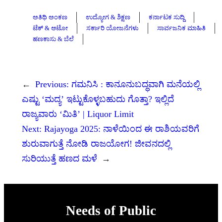
ಅತಿಥಿ ಅಂಕಣ
ಉದ್ಯೋಗ & ಶಿಕ್ಷಣ
ಕರ್ನಾಟಕ ಸುದ್ದಿ
ಟೆಕ್ & ಆಟೋ
ಸರ್ಕಾರಿ ಯೋಜನೆಗಳು
ಸಾರ್ವಜನಿಕ ಮಾಹಿತಿ
ಹಣಕಾಸು & ಬೆಲೆ
←
Previous:
ಗಮನಿಸಿ : ಕಾನೂನುಬದ್ಧವಾಗಿ ಮನೆಯಲ್ಲಿ
ಎಷ್ಟು ‘ಮದ್ಯ’ ಇಟ್ಟುಕೊಳ್ಳಬಹುದು ಗೊತ್ತಾ? ಇಲ್ಲಿದೆ
ರಾಜ್ಯವಾರು ‘ಮಿತಿ’ | Liquor Limit
Next:
Rajayoga 2025: ನಾಳೆಯಿಂದ ಈ ರಾಶಿಯವರಿಗೆ
ಶುರುವಾಗುತ್ತೆ ನೋಡಿ ರಾಜಯೋಗ! ಜೀವನದಲ್ಲಿ
ಸುರಿಯುತ್ತೆ ಹಣದ ಮಳೆ
→
Needs of Public