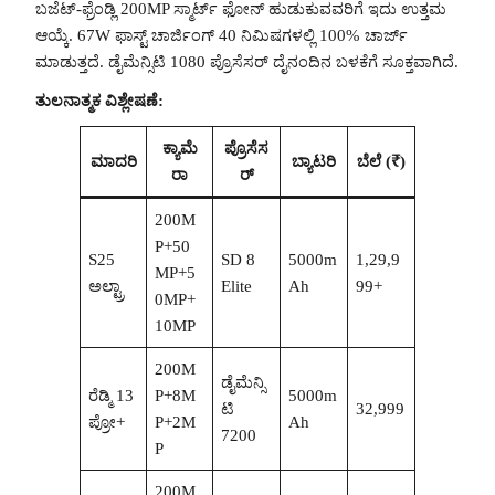
ಬಜೆಟ್-ಫ್ರೆಂಡ್ಲಿ 200MP ಸ್ಮಾರ್ಟ್ ಫೋನ್ ಹುಡುಕುವವರಿಗೆ ಇದು ಉತ್ತಮ
ಆಯ್ಕೆ. 67W ಫಾಸ್ಟ್ ಚಾರ್ಜಿಂಗ್ 40 ನಿಮಿಷಗಳಲ್ಲಿ 100% ಚಾರ್ಜ್
ಮಾಡುತ್ತದೆ. ಡೈಮೆನ್ಸಿಟಿ 1080 ಪ್ರೊಸೆಸರ್ ದೈನಂದಿನ ಬಳಕೆಗೆ ಸೂಕ್ತವಾಗಿದೆ.
ತುಲನಾತ್ಮಕ ವಿಶ್ಲೇಷಣೆ:
ಕ್ಯಾಮೆ
ಪ್ರೊಸೆಸ
ಮಾದರಿ
ಬ್ಯಾಟರಿ
ಬೆಲೆ (₹)
ರಾ
ರ್
200M
P+50
S25
SD 8
5000m
1,29,9
MP+5
ಅಲ್ಟ್ರಾ
Elite
Ah
99+
0MP+
10MP
200M
ಡೈಮೆನ್ಸಿ
ರೆಡ್ಮಿ 13
P+8M
5000m
ಟಿ
32,999
ಪ್ರೋ+
P+2M
Ah
7200
P
200M