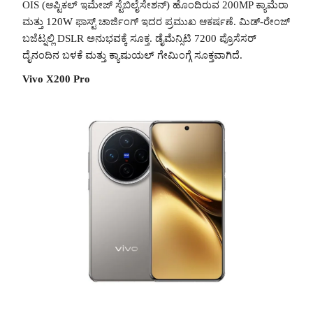
OIS (ಆಪ್ಟಿಕಲ್ ಇಮೇಜ್ ಸ್ಟೆಬಿಲೈಸೇಶನ್) ಹೊಂದಿರುವ 200MP ಕ್ಯಾಮೆರಾ
ಮತ್ತು 120W ಫಾಸ್ಟ್ ಚಾರ್ಜಿಂಗ್ ಇದರ ಪ್ರಮುಖ ಆಕರ್ಷಣೆ. ಮಿಡ್-ರೇಂಜ್
ಬಜೆಟ್ನಲ್ಲಿ DSLR ಅನುಭವಕ್ಕೆ ಸೂಕ್ತ. ಡೈಮೆನ್ಸಿಟಿ 7200 ಪ್ರೊಸೆಸರ್
ದೈನಂದಿನ ಬಳಕೆ ಮತ್ತು ಕ್ಯಾಷುಯಲ್ ಗೇಮಿಂಗ್ಗೆ ಸೂಕ್ತವಾಗಿದೆ.
Vivo X200 Pro